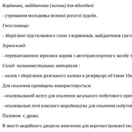
К
орівник
и
,
майданчик
и (загони) для
відгодівлі
:
- утримання молодняка великої рогатої худоби.
Гноєсховищ
е
:
-
зберіганні підстилкового гною з корівників, майданчиків (загон
Зерно
скла
д
:
-
перевантаження зернових кормів з автотранспортного засобу
C
клад паливомастильних матеріалів
:
-
налив і зберігання дизельного палива в резервуарі об’ємом 10
Для опалення приміщень використовується:
- опалювальний котел для опалення загального побутового при
- опалювальні печі власного виробництва для опалення побуто
Паливом є дрова.
В якості аварійного джерела живлення для короткострокової ек