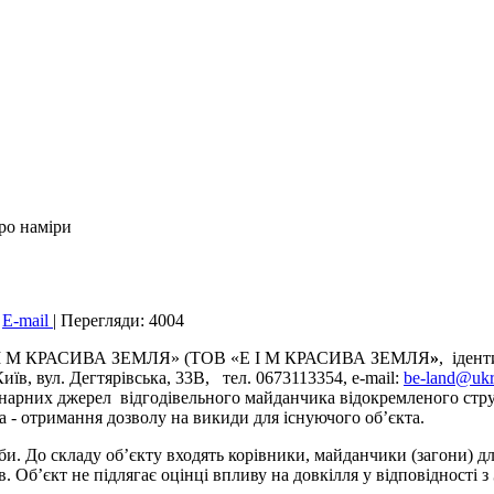
ро наміри
|
E-mail
|
Перегляди: 4004
М КРАСИВА ЗЕМЛЯ» (ТОВ
«Е I М КРАСИВА ЗЕМЛЯ
»
, іден
Київ, вул. Дегтярівська, 33В, тел. 0673113354, e-mail:
be-land@ukr
онарних джерел відгодівельного майданчика відокремленого стр
ета - отримання дозволу на викиди для існуючого об’єкта.
доби. До складу об’єкту входять корівники, майданчики (загони) 
в. Об’єкт не підлягає оцінці впливу на довкілля у відповідност