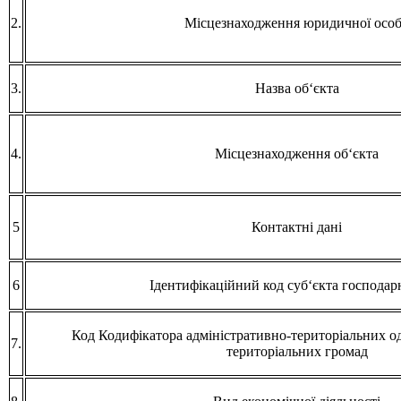
2.
Місцезнаходження юридичної осо
3.
Назва об‘єкта
4.
Місцезнаходження об‘єкта
5
Контактні дані
6
Ідентифікаційний код суб‘єкта господа
Код Кодифікатора адміністративно-територіальних о
7.
територіальних громад