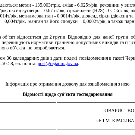
ься: метан - 135,003т/рік, аміак - 6,025т/рік, речовини у вигля
рік, оксид вуглецю – 0,675т/рік, сірководень (H2S) - 0,156т/рік, а
,014т/рік, метилмеркаптан - 0,0014т/рік, діоксид сірки (діоксид та
и - 0,004т/рік, манган та його сполуки - 0,0002т/рік, а також пар
’єкт відноситься до 2 групи. Відповідно для даної групи об’
е перевищують нормативи гранично-допустимих викидів та гігієн
ого об’єкта не розробляються.
30 календарних днів з дати подачі повідомлення в газеті Черні
50-58, ел. пошта:
post@regadm.gov.ua
.
Інформація про отримання дозволу для ознайомлення з нею
Відомості щодо суб‘єкта господарювання
ТОВАРИСТВО
«Е I М КРАСИВА