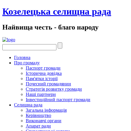
Козелецька селищна рада
Найвища честь - благо народу
Головна
Про громаду
Паспорт громади
Історична довідка
Пам'ятки історії
Почесний громадянин
Стратегія розвитку громади
Наші партнери
Інвестиційний паспорт громади
Селищна рада
Загальна інформація
Керівництво
Виконавчі органи
Апарат ради