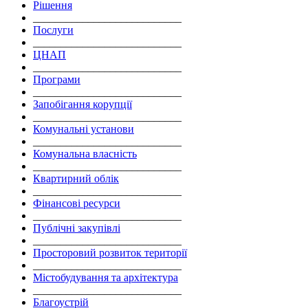
Рішення
___________________________
Послуги
___________________________
ЦНАП
___________________________
Програми
___________________________
Запобігання корупції
___________________________
Комунальні установи
___________________________
Комунальна власність
___________________________
Квартирний облік
___________________________
Фінансові ресурси
___________________________
Публічні закупівлі
___________________________
Просторовий розвиток території
___________________________
Містобудування та архітектура
___________________________
Благоустрій