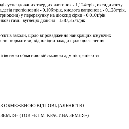
ді суспендованих твердих частинок - 1,124т/рік, оксиди азоту
льдегід пропіоновий - 0,106т/рік, кислота капронова - 0,128т/рік,
 триоксид) у перерахунку на діоксид сірки - 0,016т/рік,
никові гази: вуглецю діоксид - 1387,357т/рік
єктів заходи, щодо впровадження найкращих існуючих
ічні нормативи, відповідно заходи щодо досягнення
гівською обласною військовою адміністрацією за
 З ОБМЕЖЕНОЮ ВІДПОВІДАЛЬНІСТЮ
 ЗЕМЛЯ» (ТОВ
«Е I М КРАСИВА ЗЕМЛЯ»)