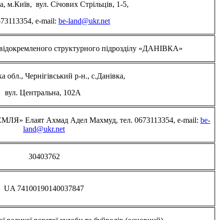
а, м.Київ, вул. Січових Стрільців, 1-5,
673113354, e-mail:
be-land@ukr.net
 відокремленого структурного підрозділу «ДАНІВКА»
а обл., Чернігівський р-н., с.Данівка,
вул. Центральна, 102А
ЗЕМЛЯ»
Елаят Ахмад Адел Махмуд, тел. 0673113354, e-mail:
be-
land@ukr.net
30403762
UA 74100190140037847