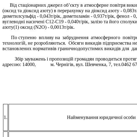
Від стаціонарних джерел об’єкту в атмосферне повітря викидают
(оксид та діоксид азоту) в перерахунку на діоксид азоту - 0,083т/
диметилсульфід - 0,043т/рік, диметиламін - 0,937т/рік, фенол - 0
вуглеводні насичені С12-С19 - 0,040т/рік, залізо та його сполук
азоту(1) оксид (N2O) - 0,0013т/рік.
По ступеню впливу на забруднення атмосферного повітря об
технологій, не розробляються. Обсяги викидів підприємства н
встановлених нормативів граничнодопустимих викидів для дан
Збір зауважень і пропозицій громадян проводиться протягом 
адресою: 14000, м. Чернігів, вул. Шевченка, 7, тел.0462 67-
1.
Найменування юридичної особи