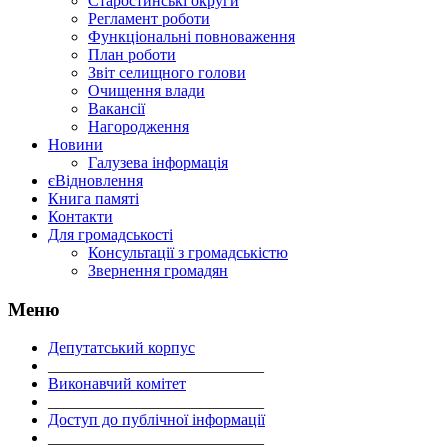
Старостинські округи
Регламент роботи
Функціональні повноваження
План роботи
Звіт селищного голови
Очищення влади
Вакансії
Нагородження
Новини
Галузева інформація
єВідновлення
Книга памяті
Контакти
Для громадськості
Консультації з громадськістю
Звернення громадян
Меню
Депутатський корпус
___________________________
Виконавчий комітет
___________________________
Доступ до публічної інформації
___________________________