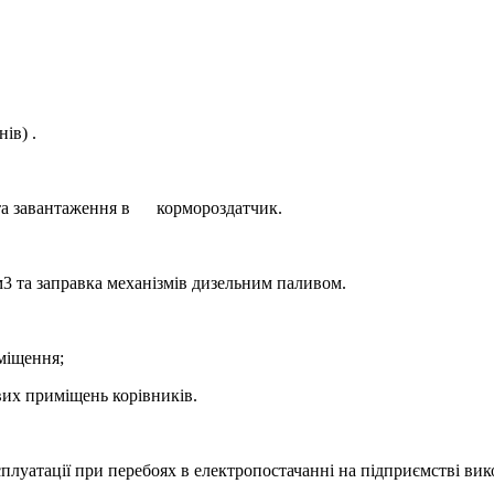
ів) .
 та завантаження в кормороздатчик.
м3 та заправка механізмів дизельним паливом.
міщення;
вих приміщень корівників.
сплуатації при перебоях в електропостачанні на підприємстві ви