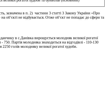
ї великої рогатої худоби та буйволів (основний)
ть, зазначена в п. 2) частини 3 статті 3 Закону України «Про
 на об’єкті не відбувається. Отже об’єкт не попадає до сфери та
йданчику в с.Данівка вирощується молодняк великої рогатої
- 750. Партія молодняка знаходиться на відгодівлі - 110-130
ться 2250 голів молодняку великої рогатої худоби.