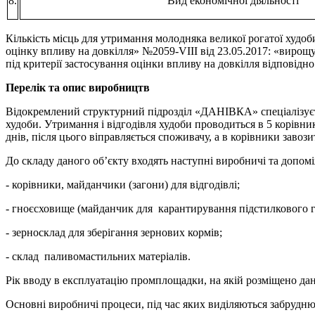
8.
Вид економічної діяльності
Кількість місць для утримання молодняка великої рогатої худоби
оцінку впливу на довкілля» №2059-VIII від 23.05.2017: «вирощува
під критерії застосування оцінки впливу на довкілля відповідн
Перелік та опис виробництв
Відокремлений структурний підрозділ «ДАНІВКА» спеціалізуєтьс
худоби. Утримання і відгодівля худоби проводиться в 5 корівник
днів, після цього віправляється споживачу, а в корівники зав
До складу даного об’єкту входять наступні виробничі та допомі
- корівники, майданчики (загони) для відгодівлі;
- гноєсховище (майданчик для карантирування підстилкового 
- зерносклад для зберігання зернових кормів;
- склад паливомастильних матеріалів.
Рік вводу в експлуатацію промплощадки, на якій розміщено дан
Основні виробничі процеси, під час яких виділяються забрудн