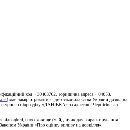
тифікаційний код - 30403762, юридична адреса -
04053,
.net
) має намір отримати згідно законодавства України дозвіл на
уктурного підрозділу «ДАНІВКА» за адресою: Чернігівська
для відгодівлі, гноєсховище (майданчик для карантирування
і з Законом України «Про оцінку впливу на довкілля».