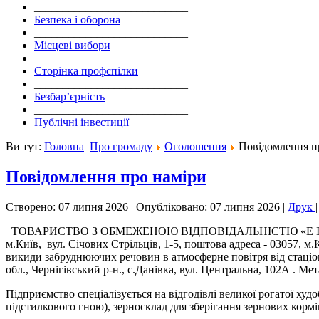
___________________________
Безпека і оборона
___________________________
Місцеві вибори
___________________________
Сторінка профспілки
___________________________
Безбар’єрність
___________________________
Публічні інвестиції
Ви тут:
Головна
Про громаду
Оголошення
Повідомлення п
Повідомлення про наміри
Створено: 07 липня 2026
|
Опубліковано: 07 липня 2026
|
Друк
ТОВАРИСТВО З ОБМЕЖЕНОЮ ВІДПОВІДАЛЬНІСТЮ «Е I 
м.Київ, вул. Січових Стрільців, 1-5, поштова адреса - 03057, м.
викиди забруднюючих речовин в атмосферне повітря від стаці
обл., Чернігівський р-н., с.Данівка, вул. Центральна, 102А . М
Підприємство спеціалізується на відгодівлі великої рогатої ху
підстилкового гною), зерносклад для зберігання зернових кормі