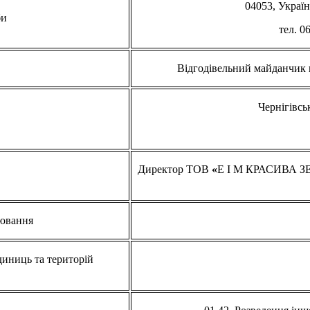
04053, Україн
би
тел. 0
Відгодівельний майданчик
Чернігівськ
Директор ТОВ
«
Е I М КРАСИВА 
рювання
диниць та територій