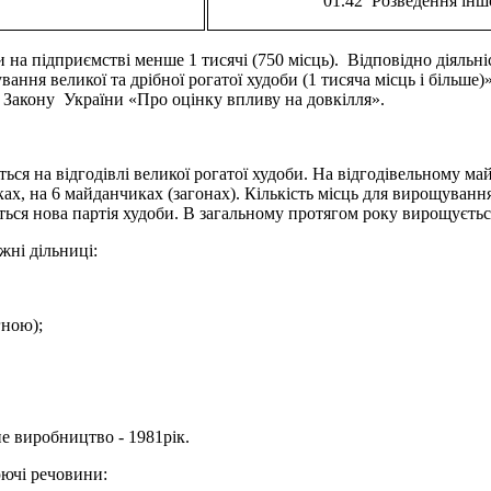
01.42 Розведення іншо
 на підприємстві менше 1 тисячі (750 місць). Відповідно діяльніс
ння великої та дрібної рогатої худоби (1 тисяча місць і більше)»
о Закону України «Про оцінку впливу на довкілля».
я на відгодівлі великої рогатої худоби. На відгодівельному ма
ах, на 6 майданчиках (загонах). Кількість місць для вирощування 
озиться нова партія худоби. В загальному протягом року вирощує
жні дільниці:
гною);
е виробництво - 1981рік.
юючі речовини: