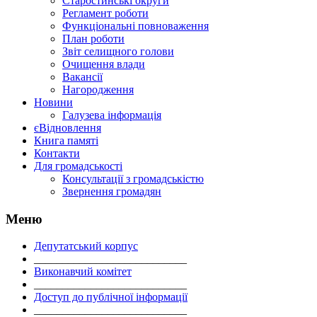
Старостинські округи
Регламент роботи
Функціональні повноваження
План роботи
Звіт селищного голови
Очищення влади
Вакансії
Нагородження
Новини
Галузева інформація
єВідновлення
Книга памяті
Контакти
Для громадськості
Консультації з громадськістю
Звернення громадян
Меню
Депутатський корпус
___________________________
Виконавчий комітет
___________________________
Доступ до публічної інформації
___________________________