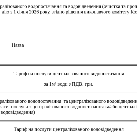
лізованого водопостачання та водовідведення (очистка та пропу
в дію з 1 січня 2026 року, згідно рішення виконавчого комітету 
Назва
Тариф на послуги централізованого водопостачання
за 1м³ води з ПДВ, грн.
тралізованого водопостачання та централізованого водовідведення
ати послуги з централізованого водопостачання та/або централ
водовідведення)
Тариф на послуги централізованого водовідведення