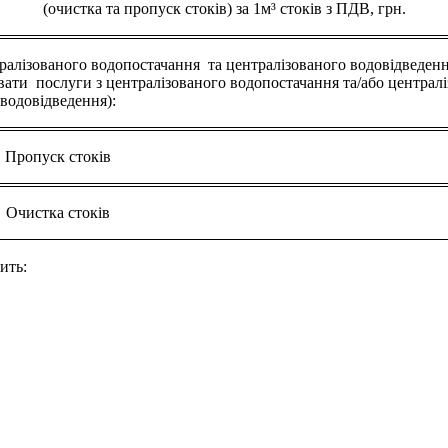
(очистка та пропуск стоків) за 1м³ стоків з ПДВ, грн.
тралізованого водопостачання та централізованого водовідведення
ати послуги з централізованого водопостачання та/або централ
водовідведення):
Пропуск стоків
Очистка стоків
ить: