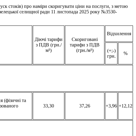
ск стоків) про наміри скоригувати ціни на послуги, з метою
Козелецької селищної ради 11 листопада 2025 року №3530-
Відхилення
Діючі тарифи
Скориговані
з ПДВ (грн./
тарифи з ПДВ
м³)
(грн./м³)
(+;-)
%
грн.
 (фізичні та
ізованого
33,30
37,26
+3,96
+12,12