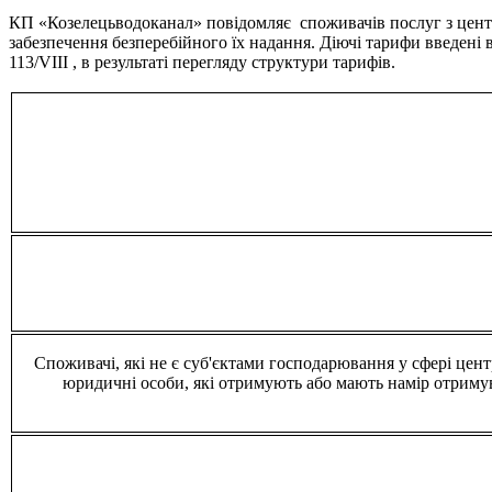
КП «Козелецьводоканал» повідомляє споживачів послуг з центра
забезпечення безперебійного їх надання. Діючі тарифи введені 
113/VIII , в результаті перегляду структури тарифів.
Споживачі, які не є суб'єктами господарювання у сфері цен
юридичні особи, які отримують або мають намір отримув