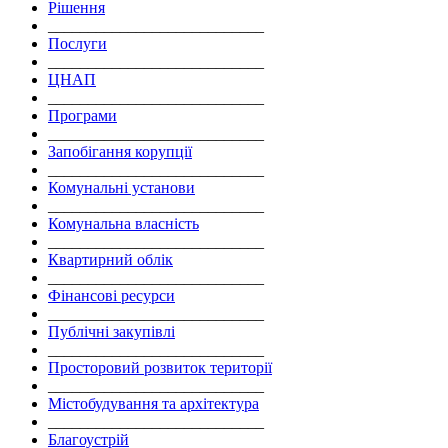
Рішення
___________________________
Послуги
___________________________
ЦНАП
___________________________
Програми
___________________________
Запобігання корупції
___________________________
Комунальні установи
___________________________
Комунальна власність
___________________________
Квартирний облік
___________________________
Фінансові ресурси
___________________________
Публічні закупівлі
___________________________
Просторовий розвиток території
___________________________
Містобудування та архітектура
___________________________
Благоустрій