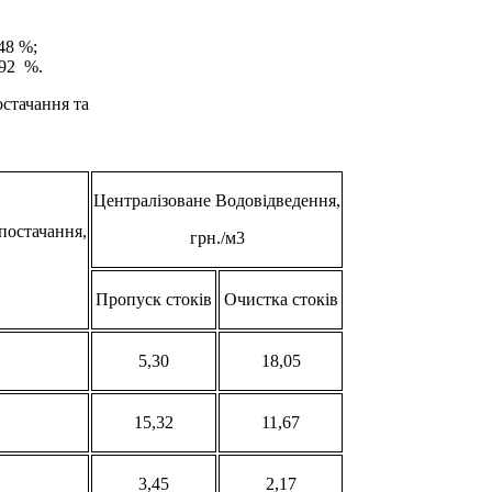
48 %;
,92 %.
стачання та
Централізоване Водовідведення,
постачання,
грн./м3
Пропуск стоків
Очистка стоків
5,30
18,05
15,32
11,67
3,45
2,17