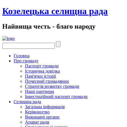
Козелецька селищна рада
Найвища честь - благо народу
Головна
Про громаду
Паспорт громади
Історична довідка
Пам'ятки історії
Почесний громадянин
Стратегія розвитку громади
Наші партнери
Інвестиційний паспорт громади
Селищна рада
Загальна інформація
Керівництво
Виконавчі органи
Апарат ради