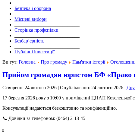
___________________________
Безпека і оборона
___________________________
Місцеві вибори
___________________________
Сторінка профспілки
___________________________
Безбар’єрність
___________________________
Публічні інвестиції
Ви тут:
Головна
Про громаду
Пам'ятки історії
Оголошенн
Прийом громадян юристом БФ «Право н
Створено: 24 лютого 2026
|
Опубліковано: 24 лютого 2026
|
Др
17 березня 2026 року з 10:00 у приміщенні ЦНАП Козелецької с
Консультації надаються безкоштовно та конфіденційно.
📞 Довідки за телефоном: (0464) 2-13-45
0