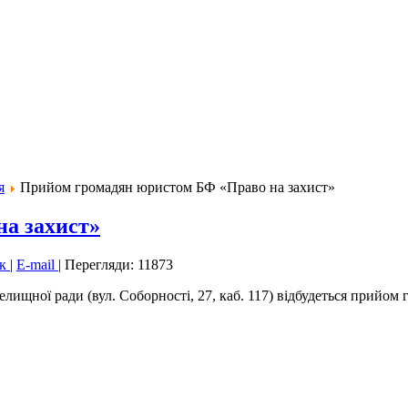
я
Прийом громадян юристом БФ «Право на захист»
а захист»
ук
|
E-mail
|
Перегляди: 11873
елищної ради (вул. Соборності, 27, каб. 117) відбудеться прийо