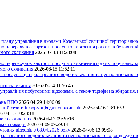
плану управління відходами Козелецької селищної територіальн
ерахунок вартості послуги з вивезення рідких побутових ві
сьмого скликання
2026-07-13 11:28:08
ерахунок вартості послуги з вивезення рідких побутових ві
ьмого скликання
2026-06-15 11:52:11
ь послуг з централізрваного водопостачання та централізованого
мого скликання
2026-05-14 11:56:46
управління побутовими відходами, а також тарифи на збирання, 
тань ВПО
2026-04-29 14:06:09
ьний сезон: інформація для споживачів
2026-04-16 13:19:53
6-04-15 10:23:18
ьмого скликання
2026-04-13 09:20:16
ької громади
2026-04-09 09:29:14
тових відходів з 08.04.2026 року
2026-04-06 13:09:08
алізованого водопостачання та централізованого водовідведення