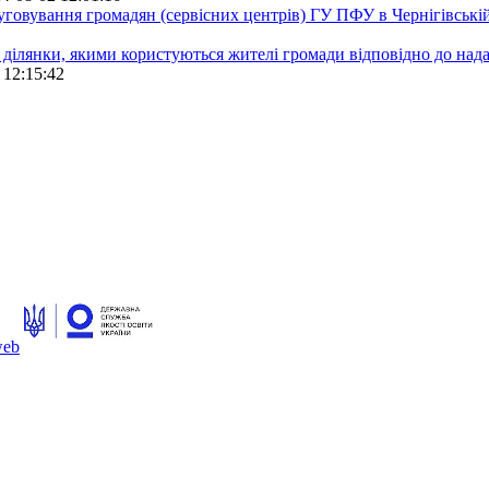
луговування громадян (сервісних центрів) ГУ ПФУ в Чернігівській
 ділянки, якими користуються жителі громади відповідно до над
 12:15:42