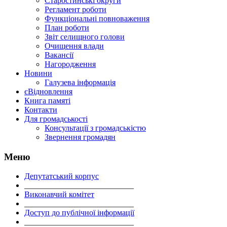
Старостинські округи
Регламент роботи
Функціональні повноваження
План роботи
Звіт селищного голови
Очищення влади
Вакансії
Нагородження
Новини
Галузева інформація
єВідновлення
Книга памяті
Контакти
Для громадськості
Консультації з громадськістю
Звернення громадян
Меню
Депутатський корпус
___________________________
Виконавчий комітет
___________________________
Доступ до публічної інформації
___________________________