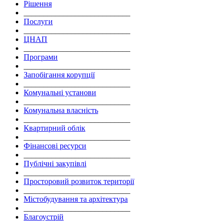
Рішення
___________________________
Послуги
___________________________
ЦНАП
___________________________
Програми
___________________________
Запобігання корупції
___________________________
Комунальні установи
___________________________
Комунальна власність
___________________________
Квартирний облік
___________________________
Фінансові ресурси
___________________________
Публічні закупівлі
___________________________
Просторовий розвиток території
___________________________
Містобудування та архітектура
___________________________
Благоустрій