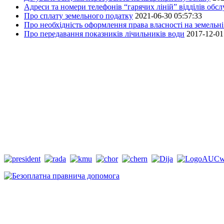
Адреси та номери телефонів “гарячих ліній” відділів обс
Про сплату земельного податку
2021-06-30 05:57:33
Про необхідність оформлення права власності на земельні
Про передавання показників лічильників води
2017-12-01