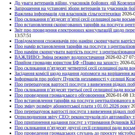
До уваги ветеранів війни, учасників бойових дій Козелец
Запрошення на установчі збори ветеранів та учасників бо
Важлива інформація для власників сільгосптехніки
2026-0
Про скликання п’ятдесят п’ятої сесії селищної ради вось
Про встановлення скоригованих тарифів на послуги центр
Звіт про проведення електронних консультацій щодо пере
13:57:51
Повідомлення споживачів про наміри скоригувати вартість
Про намір встановлення тарифів на послуги з централіз
Про наміри скоригувати вартість послуг з централізовано
ВАЖЛИВО: Зміна режиму водопостачання
2026-02-27 07
Прийом громадян юристом БФ «Право на захист»
2026-02
Про скликання п’ятдесят четвертої сесії селищної ради в
Засідання комісії щодо надання допомоги на вирішення 
Інформація про роботу Пунктів незламності у селищі Коз
Про перерахунок вартості послуги з вивезення рідких поб
Про скликання п’ятдесят третьої сесії селищної ради вос
Про проведення громадського обговорення
2026-01-08 13
Про встановлення тарифів на послуги централізованого в
Про зміну розміру абонентської плати з 01.01.2026 року
2
Про перерахунок вартості послуги з вивезення рідких поб
Оприлюднення звіту СЕО: реконструкція під автомийку та 
Про припинення надання послуг з утримання будинків КП
Про скликання п’ятдесят другої сесії селищної ради вось
Про проведення громадських слухань до проєкту містобуд