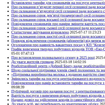
Встановлено тарифи для споживачів на послуги централіз
Про скликання п’ятдесят першої сесії селищної ради вос
Про скликання п’ятдесятої сесії селищної ради восьмого 
Про скликання сорок дев’ятої (позачергової) сесії селищ
Про скликання сорок восьмої сесії селищної ради восьмо
Повідомленя споживачів про наміри змінити вартість посл
Про скликання сорок сьомої сесії селищної ради восьмог
Статистичне звітування відновлено
2025-07-17 11:23:23
Про скликання сорок шостої сесії селищної ради восьмог
Порядок відключення споживачів (абонентів) від мереж 
Оголошення про наявність вакантних посад у КП "Козел
Графік вивезення твердих побутових відходів ТОВ «Еко-С
05-01 07:47:13
Про встановлення поливального сезону в 2025 році
2025-
До уваги жителів громади
2025-03-18 14:02:16
Реабілітаційний центр «Добрий Брат» надає реабілітаційн
Щодо соціальної підтримки членів сімей полонених та зни
«Підтримка виробництва молока з доданою вартістю сім
Змінились тарифи на послуги централізованого водопоста
Повідомлення про намір встановити тарифи на послуги з 
09:08:39
Публічний договір про надання послуг з централізованог
Вартість послуги з вивезення рідких побутових відходів з
Надано дозвіл на здійснення заходів із самостійного збо
До уваги осіб, які перебувають на квартирному обліку
202