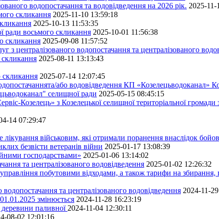
ованого водопостачання та водовідведення на 2026 рік.
2025-11-
ьмого скликання
2025-11-10 13:59:18
скликання
2025-10-13 11:53:35
ної ради восьмого скликання
2025-10-01 11:56:38
го скликання
2025-09-08 11:57:52
уг з централізованого водопостачання та централізованого водов
о скликання
2025-08-11 13:13:43
о скликання
2025-07-14 12:07:45
водопостачаннята/або водовідведення КП «Козелецьводоканал» Ко
ецьводоканал" селищної ради
2025-05-15 08:45:15
ервіс-Козелець» з Козелецької селищної територіальної громади
04-14 07:29:47
е лікування військовим, які отримали поранення внаслідок бойов
клих безвісти ветеранів війни
2025-01-17 13:08:39
ейними господарствами»
2025-01-06 13:14:02
чання та централізованого водовідведення
2025-01-02 12:26:32
управління побутовими відходами, а також тарифи на збирання, 
о водопостачання та централізованого водовідведення
2024-11-29
 01.01.2025 змінюється
2024-11-28 16:23:19
ру деревини паливної
2024-11-04 12:30:11
4-08-02 12:01:16