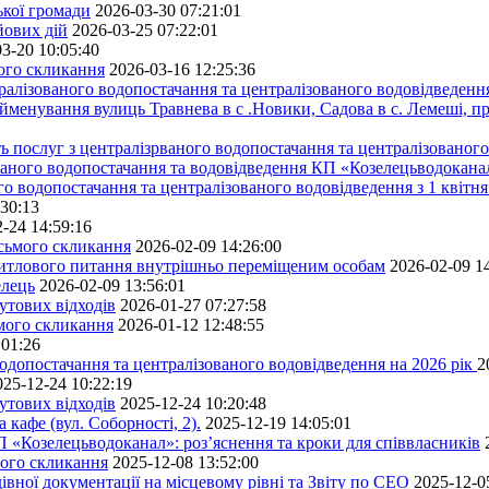
ької громади
2026-03-30 07:21:01
йових дій
2026-03-25 07:22:01
3-20 10:05:40
мого скликання
2026-03-16 12:25:36
алізованого водопостачання та централізованого водовідведення
йменування вулиць Травнева в с .Новики, Садова в с. Лемеші, пр
 послуг з централізрваного водопостачання та централізованого 
ованого водопостачання та водовідведення КП «Козелецьводокана
го водопостачання та централізованого водовідведення з 1 квітня
:30:13
-24 14:59:16
осьмого скликання
2026-02-09 14:26:00
житлового питання внутрішньо переміщеним особам
2026-02-09 1
елець
2026-02-09 13:56:01
утових відходів
2026-01-27 07:27:58
ьмого скликання
2026-01-12 12:48:55
:01:26
одопостачання та централізованого водовідведення на 2026 рік
2
025-12-24 10:22:19
утових відходів
2025-12-24 10:20:48
кафе (вул. Соборності, 2).
2025-12-19 14:05:01
 «Козелецьводоканал»: роз’яснення та кроки для співвласників
мого скликання
2025-12-08 13:52:00
івної документації на місцевому рівні та Звіту по СЕО
2025-12-0