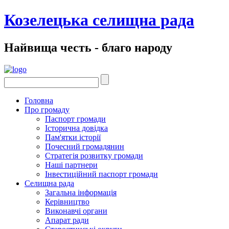
Козелецька селищна рада
Найвища честь - благо народу
Головна
Про громаду
Паспорт громади
Історична довідка
Пам'ятки історії
Почесний громадянин
Стратегія розвитку громади
Наші партнери
Інвестиційний паспорт громади
Селищна рада
Загальна інформація
Керівництво
Виконавчі органи
Апарат ради