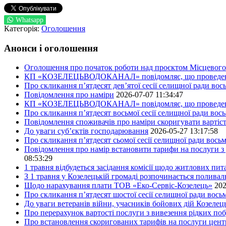
Whatsapp
Категорія:
Оголошення
Анонси і оголошення
Оголошення про початок роботи над проєктом Місцевого 
КП «КОЗЕЛЕЦЬВОДОКАНАЛ» повідомляє, що проведено пер
Про скликання п’ятдесят дев’ятої сесії селищної ради во
Повідомлення про наміри
2026-07-07 11:34:47
КП «КОЗЕЛЕЦЬВОДОКАНАЛ» повідомляє, що проведено пер
Про скликання п’ятдесят восьмої сесії селищної ради вос
Повідомлення споживачів про наміри скоригувати вартіст
До уваги суб’єктів господарювання
2026-05-27 13:17:58
Про скликання п’ятдесят сьомої сесії селищної ради вось
Повідомлення про намір встановити тарифи на послуги з 
08:53:29
1 травня відбудеться засідання комісії щодо житлових пи
З 1 травня у Козелецькій громаді розпочинається поливал
Щодо нарахування плати ТОВ «Еко-Сервіс-Козелець»
202
Про скликання п’ятдесят шостої сесії селищної ради вос
До уваги ветеранів війни, учасників бойових дій Козелец
Про перерахунок вартості послуги з вивезення рідких побу
Про встановлення скоригованих тарифів на послуги центр