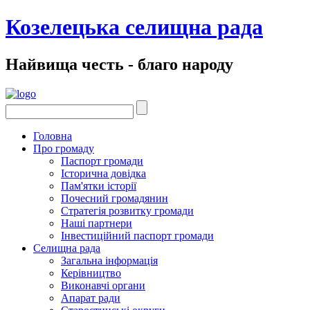
Козелецька селищна рада
Найвища честь - благо народу
Головна
Про громаду
Паспорт громади
Історична довідка
Пам'ятки історії
Почесний громадянин
Стратегія розвитку громади
Наші партнери
Інвестиційний паспорт громади
Селищна рада
Загальна інформація
Керівництво
Виконавчі органи
Апарат ради