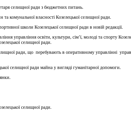
етаря селищної ради з бюджетних питань.
н та комунальної власності Козелецької селищної ради.
портивної школи Козелецької селищної ради в новій редакції.
ління управління освіти, культури, сім’ї, молоді та спорту Козе
зелецької селищної ради.
лищної ради, що перебувають в оперативному управлінні управлін
цької селищної ради майна у вигляді гуманітарної допомоги.
лянки.
зелецької селищної ради.