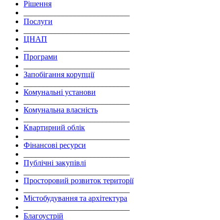
Рішення
___________________________
Послуги
___________________________
ЦНАП
___________________________
Програми
___________________________
Запобігання корупції
___________________________
Комунальні установи
___________________________
Комунальна власність
___________________________
Квартирний облік
___________________________
Фінансові ресурси
___________________________
Публічні закупівлі
___________________________
Просторовий розвиток території
___________________________
Містобудування та архітектура
___________________________
Благоустрій