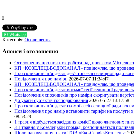
0
Whatsapp
Категорія:
Оголошення
Анонси і оголошення
Оголошення про початок роботи над проєктом Місцевого 
КП «КОЗЕЛЕЦЬВОДОКАНАЛ» повідомляє, що проведено пер
Про скликання п’ятдесят дев’ятої сесії селищної ради во
Повідомлення про наміри
2026-07-07 11:34:47
КП «КОЗЕЛЕЦЬВОДОКАНАЛ» повідомляє, що проведено пер
Про скликання п’ятдесят восьмої сесії селищної ради вос
Повідомлення споживачів про наміри скоригувати вартіст
До уваги суб’єктів господарювання
2026-05-27 13:17:58
Про скликання п’ятдесят сьомої сесії селищної ради вось
Повідомлення про намір встановити тарифи на послуги з 
08:53:29
1 травня відбудеться засідання комісії щодо житлових пи
З 1 травня у Козелецькій громаді розпочинається поливал
Щодо нарахування плати ТОВ «Еко-Сервіс-Козелець»
202