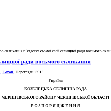
ро скликання п’ятдесят сьомої сесії селищної ради восьмого скл
селищної ради восьмого скликання
к
|
E-mail
|
Перегляди: 6913
Україна
КОЗЕЛЕЦЬКА СЕЛИЩНА РАДА
ЧЕРНІГІВСЬКОГО РАЙОНУ ЧЕРНІГІВСЬКОЇ ОБЛАСТІ
Р О З П О Р Я Д Ж Е Н
Н
Я