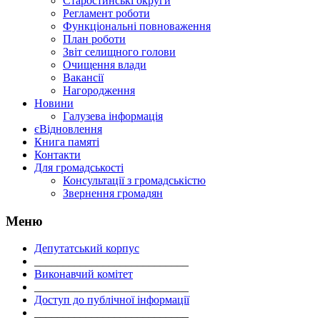
Старостинські округи
Регламент роботи
Функціональні повноваження
План роботи
Звіт селищного голови
Очищення влади
Вакансії
Нагородження
Новини
Галузева інформація
єВідновлення
Книга памяті
Контакти
Для громадськості
Консультації з громадськістю
Звернення громадян
Меню
Депутатський корпус
___________________________
Виконавчий комітет
___________________________
Доступ до публічної інформації
___________________________