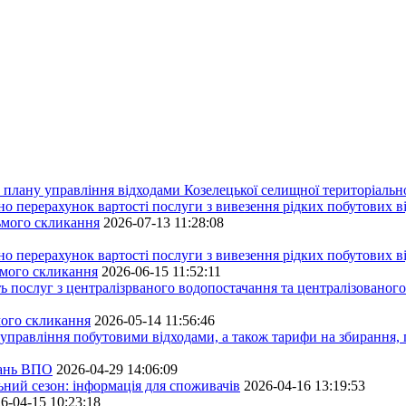
плану управління відходами Козелецької селищної територіальн
ерахунок вартості послуги з вивезення рідких побутових ві
сьмого скликання
2026-07-13 11:28:08
ерахунок вартості послуги з вивезення рідких побутових ві
ьмого скликання
2026-06-15 11:52:11
ь послуг з централізрваного водопостачання та централізованого
мого скликання
2026-05-14 11:56:46
управління побутовими відходами, а також тарифи на збирання, 
тань ВПО
2026-04-29 14:06:09
ьний сезон: інформація для споживачів
2026-04-16 13:19:53
6-04-15 10:23:18