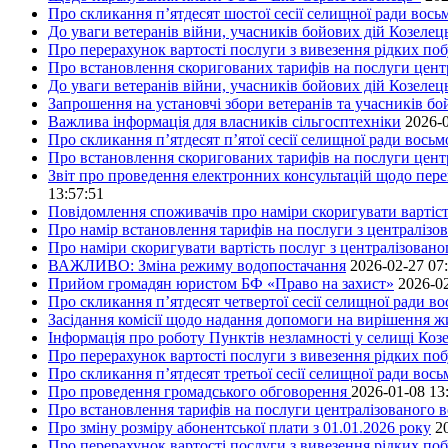
Про скликання п’ятдесят шостої сесії селищної ради вос
До уваги ветеранів війни, учасників бойових дій Козелец
Про перерахунок вартості послуги з вивезення рідких побу
Про встановлення скоригованих тарифів на послуги центр
До уваги ветеранів війни, учасників бойових дій Козелец
Запрошення на установчі збори ветеранів та учасників бо
Важлива інформація для власників сільгосптехніки
2026-0
Про скликання п’ятдесят п’ятої сесії селищної ради вось
Про встановлення скоригованих тарифів на послуги центр
Звіт про проведення електронних консультацій щодо пере
13:57:51
Повідомлення споживачів про наміри скоригувати вартість
Про намір встановлення тарифів на послуги з централіз
Про наміри скоригувати вартість послуг з централізовано
ВАЖЛИВО: Зміна режиму водопостачання
2026-02-27 07
Прийом громадян юристом БФ «Право на захист»
2026-02
Про скликання п’ятдесят четвертої сесії селищної ради в
Засідання комісії щодо надання допомоги на вирішення 
Інформація про роботу Пунктів незламності у селищі Коз
Про перерахунок вартості послуги з вивезення рідких поб
Про скликання п’ятдесят третьої сесії селищної ради вос
Про проведення громадського обговорення
2026-01-08 13
Про встановлення тарифів на послуги централізованого в
Про зміну розміру абонентської плати з 01.01.2026 року
2
Про перерахунок вартості послуги з вивезення рідких поб