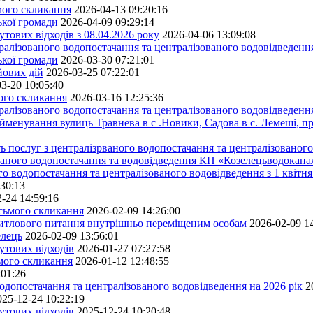
ьмого скликання
2026-04-13 09:20:16
ької громади
2026-04-09 09:29:14
тових відходів з 08.04.2026 року
2026-04-06 13:09:08
алізованого водопостачання та централізованого водовідведення
ької громади
2026-03-30 07:21:01
йових дій
2026-03-25 07:22:01
3-20 10:05:40
мого скликання
2026-03-16 12:25:36
алізованого водопостачання та централізованого водовідведення
йменування вулиць Травнева в с .Новики, Садова в с. Лемеші, пр
 послуг з централізрваного водопостачання та централізованого 
ованого водопостачання та водовідведення КП «Козелецьводокана
го водопостачання та централізованого водовідведення з 1 квітня
:30:13
-24 14:59:16
осьмого скликання
2026-02-09 14:26:00
житлового питання внутрішньо переміщеним особам
2026-02-09 1
елець
2026-02-09 13:56:01
утових відходів
2026-01-27 07:27:58
ьмого скликання
2026-01-12 12:48:55
:01:26
одопостачання та централізованого водовідведення на 2026 рік
2
025-12-24 10:22:19
утових відходів
2025-12-24 10:20:48