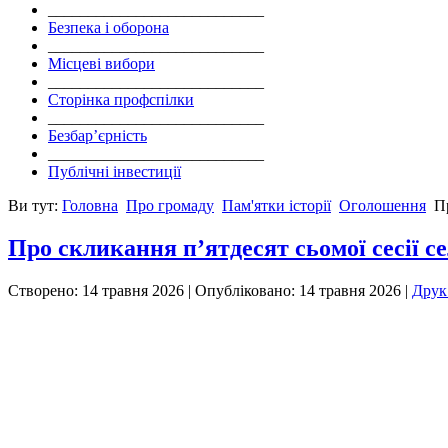
___________________________
Безпека і оборона
___________________________
Місцеві вибори
___________________________
Сторінка профспілки
___________________________
Безбар’єрність
___________________________
Публічні інвестиції
Ви тут:
Головна
Про громаду
Пам'ятки історії
Оголошення
П
Про скликання п’ятдесят сьомої сесії 
Створено: 14 травня 2026
|
Опубліковано: 14 травня 2026
|
Дру