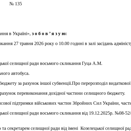
 № 135
ння в Україні»,
з о б о в ’
я з у ю:
кання 27 травня 2026 року о 10.00 годині в залі засідань адміні
цької селищної ради восьмого скликання Гуца А.М.
ного автобуса.
бюджету за рахунок іншої субвенції.
Про перерозподіл видатково
а рахунок перевиконання дохідної частини селищного бюджету.
нсової підтримки військових частин Збройних Сил України, част
лецької селищної ради восьмого скликання від 19.12.2025р. №08-
та секретарем селищної ради від імені Козелецької селищної ра