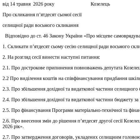
від 14 травня 2026 року Козелець
Про скликання п’ятдесят сьомої сесії
селищної ради восьмого скликання
Відповідно до ст. 46 Закону України «Про місцеве самоврядува
1. Скликати п’ятдесят сьому сесію селищної ради восьмого скли
2. На розгляд сесії винести наступні питання:
2.1. Про дострокове припинення повноважень депутата Козеле
2.2 Про виділення коштів на співфінансування придбання шкіль
2.3. Про збільшення дохідної та видаткової частини селищного 
2.4. Про збільшення дохідної та видаткової частини бюджету з
2.5. Про фінансування Програми матеріально-технічної та фіна
2.6. Про внесення змін до рішення п’ятдесят другої сесії Козе
2026 рік».
2.7. Про затвердження договорів, укладених селищним головою 