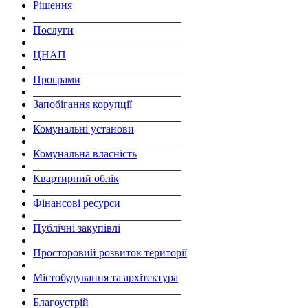
Рішення
___________________________
Послуги
___________________________
ЦНАП
___________________________
Програми
___________________________
Запобігання корупції
___________________________
Комунальні установи
___________________________
Комунальна власність
___________________________
Квартирний облік
___________________________
Фінансові ресурси
___________________________
Публічні закупівлі
___________________________
Просторовий розвиток території
___________________________
Містобудування та архітектура
___________________________
Благоустрій