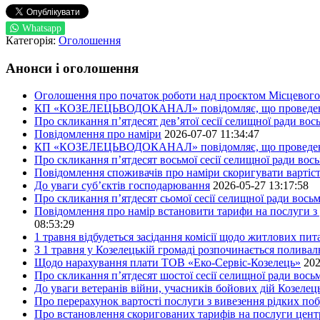
Whatsapp
Категорія:
Оголошення
Анонси і оголошення
Оголошення про початок роботи над проєктом Місцевого 
КП «КОЗЕЛЕЦЬВОДОКАНАЛ» повідомляє, що проведено пер
Про скликання п’ятдесят дев’ятої сесії селищної ради во
Повідомлення про наміри
2026-07-07 11:34:47
КП «КОЗЕЛЕЦЬВОДОКАНАЛ» повідомляє, що проведено пер
Про скликання п’ятдесят восьмої сесії селищної ради вос
Повідомлення споживачів про наміри скоригувати вартіст
До уваги суб’єктів господарювання
2026-05-27 13:17:58
Про скликання п’ятдесят сьомої сесії селищної ради вось
Повідомлення про намір встановити тарифи на послуги з 
08:53:29
1 травня відбудеться засідання комісії щодо житлових пи
З 1 травня у Козелецькій громаді розпочинається поливал
Щодо нарахування плати ТОВ «Еко-Сервіс-Козелець»
202
Про скликання п’ятдесят шостої сесії селищної ради вос
До уваги ветеранів війни, учасників бойових дій Козелец
Про перерахунок вартості послуги з вивезення рідких побу
Про встановлення скоригованих тарифів на послуги центр