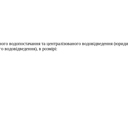
аного водопостачання та централізованого водовідведення (юрид
о водовідведення), в розмірі: