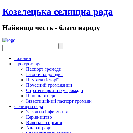
Козелецька селищна рада
Найвища честь - благо народу
Головна
Про громаду
Паспорт громади
Історична довідка
Пам'ятки історії
Почесний громадянин
Стратегія розвитку громади
Наші партнери
Інвестиційний паспорт громади
Селищна рада
Загальна інформація
Керівництво
Виконавчі органи
Апарат ради