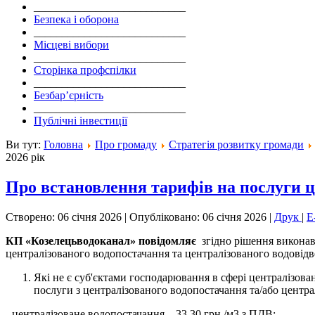
___________________________
Безпека і оборона
___________________________
Місцеві вибори
___________________________
Сторінка профспілки
___________________________
Безбар’єрність
___________________________
Публічні інвестиції
Ви тут:
Головна
Про громаду
Стратегія розвитку громади
2026 рік
Про встановлення тарифів на послуги ц
Створено: 06 січня 2026
|
Опубліковано: 06 січня 2026
|
Друк
|
E
КП
«
Козелецьводоканал
» повідомляє
згідно рішення виконав
централізованого водопостачання та централізованого водовідв
Які не є суб'єктами господарювання в сфері централізова
послуги з централізованого водопостачання та/або централ
- централізоване водопостачання – 33,30 грн./м3 з ПДВ;