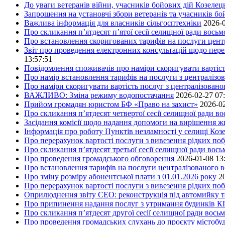
До уваги ветеранів війни, учасників бойових дій Козелец
Запрошення на установчі збори ветеранів та учасників бо
Важлива інформація для власників сільгосптехніки
2026-0
Про скликання п’ятдесят п’ятої сесії селищної ради вось
Про встановлення скоригованих тарифів на послуги центр
Звіт про проведення електронних консультацій щодо пере
13:57:51
Повідомлення споживачів про наміри скоригувати вартість
Про намір встановлення тарифів на послуги з централіз
Про наміри скоригувати вартість послуг з централізовано
ВАЖЛИВО: Зміна режиму водопостачання
2026-02-27 07
Прийом громадян юристом БФ «Право на захист»
2026-02
Про скликання п’ятдесят четвертої сесії селищної ради в
Засідання комісії щодо надання допомоги на вирішення 
Інформація про роботу Пунктів незламності у селищі Коз
Про перерахунок вартості послуги з вивезення рідких поб
Про скликання п’ятдесят третьої сесії селищної ради вос
Про проведення громадського обговорення
2026-01-08 13
Про встановлення тарифів на послуги централізованого в
Про зміну розміру абонентської плати з 01.01.2026 року
2
Про перерахунок вартості послуги з вивезення рідких поб
Оприлюднення звіту СЕО: реконструкція під автомийку та 
Про припинення надання послуг з утримання будинків КП
Про скликання п’ятдесят другої сесії селищної ради вось
Про проведення громадських слухань до проєкту містобуд