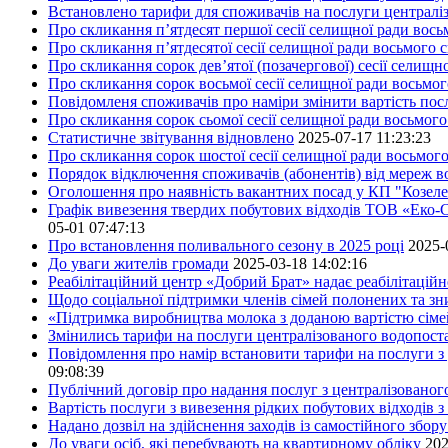
Встановлено тарифи для споживачів на послуги централіз
Про скликання п’ятдесят першої сесії селищної ради вос
Про скликання п’ятдесятої сесії селищної ради восьмого 
Про скликання сорок дев’ятої (позачергової) сесії селищ
Про скликання сорок восьмої сесії селищної ради восьмо
Повідомленя споживачів про наміри змінити вартість посл
Про скликання сорок сьомої сесії селищної ради восьмог
Статистичне звітування відновлено
2025-07-17 11:23:23
Про скликання сорок шостої сесії селищної ради восьмог
Порядок відключення споживачів (абонентів) від мереж 
Оголошення про наявність вакантних посад у КП "Козел
Графік вивезення твердих побутових відходів ТОВ «Еко-С
05-01 07:47:13
Про встановлення поливального сезону в 2025 році
2025-
До уваги жителів громади
2025-03-18 14:02:16
Реабілітаційний центр «Добрий Брат» надає реабілітаційн
Щодо соціальної підтримки членів сімей полонених та зни
«Підтримка виробництва молока з доданою вартістю сім
Змінились тарифи на послуги централізованого водопоста
Повідомлення про намір встановити тарифи на послуги з 
09:08:39
Публічний договір про надання послуг з централізованог
Вартість послуги з вивезення рідких побутових відходів з
Надано дозвіл на здійснення заходів із самостійного збо
До уваги осіб, які перебувають на квартирному обліку
202