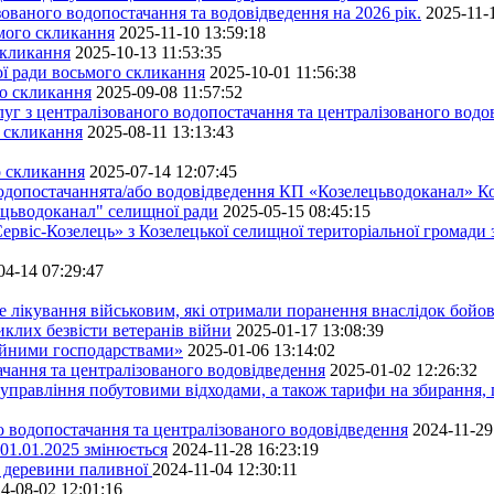
ованого водопостачання та водовідведення на 2026 рік.
2025-11-
ьмого скликання
2025-11-10 13:59:18
скликання
2025-10-13 11:53:35
ної ради восьмого скликання
2025-10-01 11:56:38
го скликання
2025-09-08 11:57:52
уг з централізованого водопостачання та централізованого водов
о скликання
2025-08-11 13:13:43
о скликання
2025-07-14 12:07:45
водопостачаннята/або водовідведення КП «Козелецьводоканал» Ко
ецьводоканал" селищної ради
2025-05-15 08:45:15
ервіс-Козелець» з Козелецької селищної територіальної громади
04-14 07:29:47
е лікування військовим, які отримали поранення внаслідок бойов
клих безвісти ветеранів війни
2025-01-17 13:08:39
ейними господарствами»
2025-01-06 13:14:02
чання та централізованого водовідведення
2025-01-02 12:26:32
управління побутовими відходами, а також тарифи на збирання, 
о водопостачання та централізованого водовідведення
2024-11-29
 01.01.2025 змінюється
2024-11-28 16:23:19
ру деревини паливної
2024-11-04 12:30:11
4-08-02 12:01:16