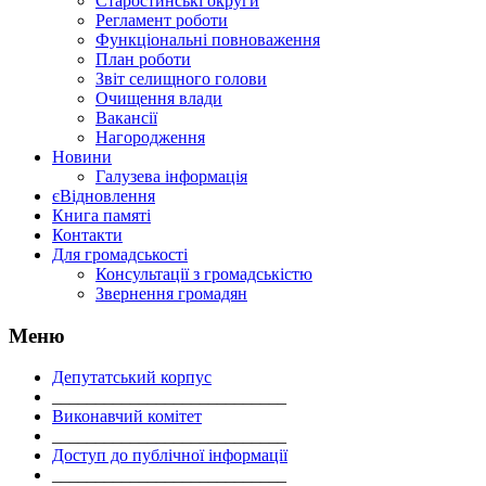
Старостинські округи
Регламент роботи
Функціональні повноваження
План роботи
Звіт селищного голови
Очищення влади
Вакансії
Нагородження
Новини
Галузева інформація
єВідновлення
Книга памяті
Контакти
Для громадськості
Консультації з громадськістю
Звернення громадян
Меню
Депутатський корпус
___________________________
Виконавчий комітет
___________________________
Доступ до публічної інформації
___________________________