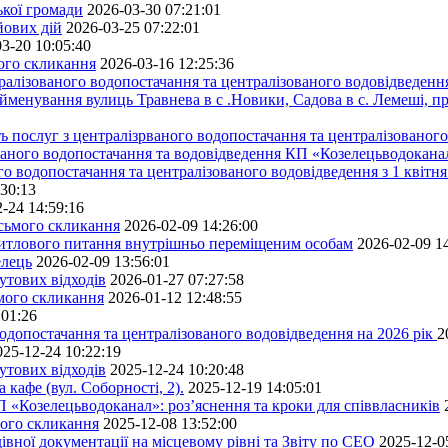
ької громади
2026-03-30 07:21:01
йових дій
2026-03-25 07:22:01
3-20 10:05:40
мого скликання
2026-03-16 12:25:36
алізованого водопостачання та централізованого водовідведення
йменування вулиць Травнева в с .Новики, Садова в с. Лемеші, пр
 послуг з централізрваного водопостачання та централізованого 
ованого водопостачання та водовідведення КП «Козелецьводокана
го водопостачання та централізованого водовідведення з 1 квітня
:30:13
-24 14:59:16
осьмого скликання
2026-02-09 14:26:00
житлового питання внутрішньо переміщеним особам
2026-02-09 1
елець
2026-02-09 13:56:01
утових відходів
2026-01-27 07:27:58
ьмого скликання
2026-01-12 12:48:55
:01:26
одопостачання та централізованого водовідведення на 2026 рік
2
025-12-24 10:22:19
утових відходів
2025-12-24 10:20:48
кафе (вул. Соборності, 2).
2025-12-19 14:05:01
 «Козелецьводоканал»: роз’яснення та кроки для співвласників
мого скликання
2025-12-08 13:52:00
івної документації на місцевому рівні та Звіту по СЕО
2025-12-0