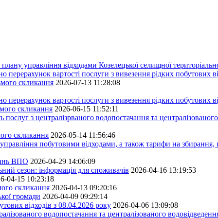
плану управління відходами Козелецької селищної територіальн
ерахунок вартості послуги з вивезення рідких побутових ві
сьмого скликання
2026-07-13 11:28:08
ерахунок вартості послуги з вивезення рідких побутових ві
ьмого скликання
2026-06-15 11:52:11
ь послуг з централізрваного водопостачання та централізованого
мого скликання
2026-05-14 11:56:46
управління побутовими відходами, а також тарифи на збирання, 
тань ВПО
2026-04-29 14:06:09
ьний сезон: інформація для споживачів
2026-04-16 13:19:53
6-04-15 10:23:18
ьмого скликання
2026-04-13 09:20:16
ької громади
2026-04-09 09:29:14
тових відходів з 08.04.2026 року
2026-04-06 13:09:08
алізованого водопостачання та централізованого водовідведення