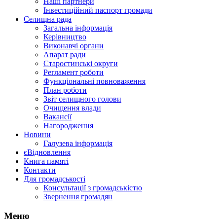
Наші партнери
Інвестиційний паспорт громади
Селищна рада
Загальна інформація
Керівництво
Виконавчі органи
Апарат ради
Старостинські округи
Регламент роботи
Функціональні повноваження
План роботи
Звіт селищного голови
Очищення влади
Вакансії
Нагородження
Новини
Галузева інформація
єВідновлення
Книга памяті
Контакти
Для громадськості
Консультації з громадськістю
Звернення громадян
Меню