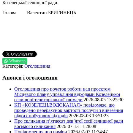
Козелецької селищної ради.
Голова Валентин БРИГИНЕЦЬ
Whatsapp
Категорія:
Оголошення
Анонси і оголошення
Оголошення про початок роботи над проєктом
Місцевого плану управління відходами Козелецької
селищної територіальної громади
2026-08-05 13:25:30
КП «КОЗЕЛЕЦЬВОДОКАНАЛ» повідомляє, що
проведено перерахунок вартості послуги з вивезення
рідких побутових відходів
2026-08-03 13:51:23
Про скликання п’ятдесят дев’ятої сесії селищної ради
восьмого скликання
2026-07-13 11:28:08
Повідомлення про наміри
2026-07-07 11:34:47