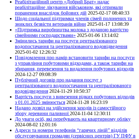
Реабілітаційний центр «Добрий Брат» надає
реабілітаційне лікування військовим, які отримали
поранення внаслідок бойових дій
2025-02-17 08:40:33
Щодо соціальної підтримки членів сімей полонених та
зниклих безвісти ветеранів війни
2025-01-17 13:08:39
«Підтримка виробництва молока з доданою вартістю
сімейними господарствами»
2025-01-06 13:14:02
Змінились тарифи на послуги централізованого
водопостачання та централізованого водовідведення
2025-01-02 12:26:32
Повідомлення про намір встановити тарифи на послуги
з управління побутовими відходами, а також тарифи на
збирання, перевезення та видалення побутових відходів
2024-12-27 09:08:39
Публічний договір про надання послуг з
централізованого водопостачання та централізованого
водовідведення
2024-11-29 10:50:37
Вартість послуги з вивезення рідких побутових відходів
з 01.01.2025 змінюється
2024-11-28 16:23:19
Надано дозвіл на здійснення заходів із самостійного
збору деревини паливної
2024-11-04 12:30:11
До уваги осіб, які перебувають на квартирному обліку
2024-08-02 12:01:16
Адреси та номери телефонів “гарячих ліній” відділів
обслуговування громадян (сервісних центрів) ГУ ПФУ в