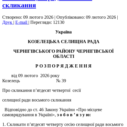
скликання
Створено: 09 лютого 2026
|
Опубліковано: 09 лютого 2026
|
Друк
|
E-mail
|
Перегляди: 12130
Україна
КОЗЕЛЕЦЬКА СЕЛИЩНА РАДА
ЧЕРНІГІВСЬКОГО РАЙОНУ ЧЕРНІГІВСЬКОЇ
ОБЛАСТІ
Р О З П О Р Я Д Ж Е Н Н Я
від 09 лютого 2026 року
Козелець № 39
Про скликання п’ятдесят четвертої сесії
селищної ради восьмого скликання
Відповідно до ст. 46 Закону України «Про місцеве
самоврядування в Україні»,
з о б о в ’
я з у ю:
1. Скликати п’ятдесят четверту сесію селищної ради восьмого