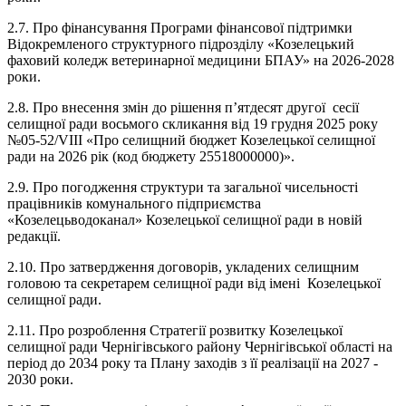
2.7. Про фінансування Програми фінансової підтримки
Відокремленого структурного підрозділу «Козелецький
фаховий коледж ветеринарної медицини БПАУ» на 2026-2028
роки.
2.8. Про внесення змін до рішення п’ятдесят другої сесії
селищної ради восьмого скликання від 19 грудня 2025 року
№05-52/VIII «Про селищний бюджет Козелецької селищної
ради на 2026 рік (код бюджету 25518000000)».
2.9. Про погодження структури та загальної чисельності
працівників комунального підприємства
«Козелецьводоканал» Козелецької селищної ради в новій
редакції.
2.10. Про затвердження договорів, укладених селищним
головою та секретарем селищної ради від імені Козелецької
селищної ради.
2.11. Про розроблення Стратегії розвитку Козелецької
селищної ради Чернігівського району Чернігівської області на
період до 2034 року та Плану заходів з її реалізації на 2027 -
2030 роки.