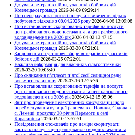
До уваги ветеранів війни, учасників бойових дій
Козелецької громади
2026-04-09 09:29:14
Про перерахунок вартості послуги з вивезення рідких
побутових відходів з 08.04.2026 року
2026-04-06 13:09:08
Про встановлення скоригованих тарифів на послуги
централізованого водопостачання та централізованого
водовідведення на 2026 рік
2026-04-02 13:47:15
До уваги ветеранів війни, учасників бойових дій
Козелецької громади
2026-03-30 07:21:01
Запрошення на установчі збори ветеранів та учасників
бойових дій
2026-03-25 07:22:01
Важлива інформація для власників сільгосптехніки
2026-03-20 10:05:40
Про скликання п’ятдесят п’ятої сесії селищної ради
восьмого скликання
2026-03-16 12:25:36
Про встановлення скоригованих тарифів на послуги
централізованого водопостачання та централізованого
водовідведення на 2026 рік
2026-03-12 15:05:06
Звіт про проведення електронних консультацій щодо
перейменування вулиць Травнева в с .Новики, Садова в
с. Лемеші, провулку 30-річчя Перемоги в селі
Карасинівка
2026-03-10 13:57:51
Повідомлення споживачів про наміри скоригувати
вартість послуг з централізрваного водопостачання та
централізованого водовідведення з 1 квітня 2026 року