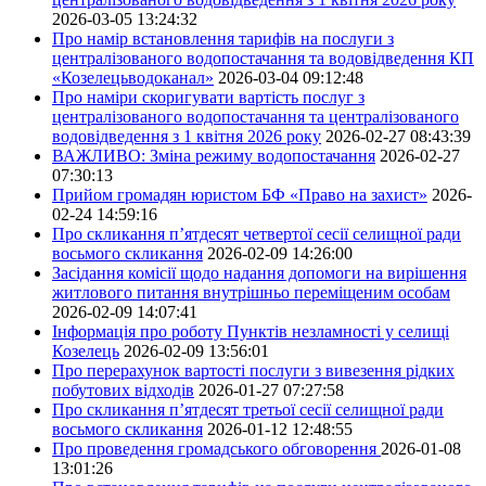
2026-03-05 13:24:32
Про намір встановлення тарифів на послуги з
централізованого водопостачання та водовідведення КП
«Козелецьводоканал»
2026-03-04 09:12:48
Про наміри скоригувати вартість послуг з
централізованого водопостачання та централізованого
водовідведення з 1 квітня 2026 року
2026-02-27 08:43:39
ВАЖЛИВО: Зміна режиму водопостачання
2026-02-27
07:30:13
Прийом громадян юристом БФ «Право на захист»
2026-
02-24 14:59:16
Про скликання п’ятдесят четвертої сесії селищної ради
восьмого скликання
2026-02-09 14:26:00
Засідання комісії щодо надання допомоги на вирішення
житлового питання внутрішньо переміщеним особам
2026-02-09 14:07:41
Інформація про роботу Пунктів незламності у селищі
Козелець
2026-02-09 13:56:01
Про перерахунок вартості послуги з вивезення рідких
побутових відходів
2026-01-27 07:27:58
Про скликання п’ятдесят третьої сесії селищної ради
восьмого скликання
2026-01-12 12:48:55
Про проведення громадського обговорення
2026-01-08
13:01:26