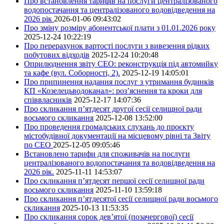
Про встановлення тарифів на послуги централізованого
водопостачання та централізованого водовідведення на
2026 рік
2026-01-06 09:43:02
Про зміну розміру абонентської плати з 01.01.2026 року
2025-12-24 10:22:19
Про перерахунок вартості послуги з вивезення рідких
побутових відходів
2025-12-24 10:20:48
Оприлюднення звіту СЕО: реконструкція під автомийку
та кафе (вул. Соборності, 2).
2025-12-19 14:05:01
Про припинення надання послуг з утримання будинків
КП «Козелецьводоканал»: роз’яснення та кроки для
співвласників
2025-12-17 14:07:36
Про скликання п’ятдесят другої сесії селищної ради
восьмого скликання
2025-12-08 13:52:00
Про проведення громадських слухань до проєкту
містобудівної документації на місцевому рівні та Звіту
по СЕО
2025-12-05 09:05:46
Встановлено тарифи для споживачів на послуги
централізованого водопостачання та водовідведення на
2026 рік.
2025-11-11 14:53:07
Про скликання п’ятдесят першої сесії селищної ради
восьмого скликання
2025-11-10 13:59:18
Про скликання п’ятдесятої сесії селищної ради восьмого
скликання
2025-10-13 11:53:35
Про скликання сорок дев’ятої (позачергової) сесії