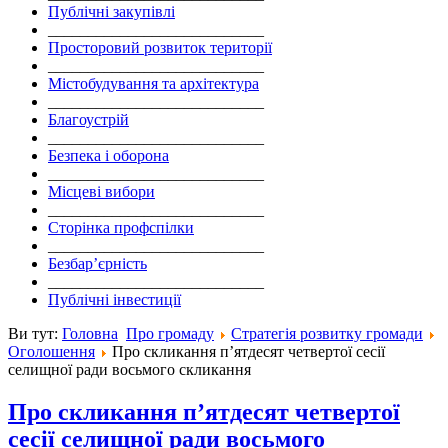
Публічні закупівлі
___________________________
Просторовий розвиток території
___________________________
Містобудування та архітектура
___________________________
Благоустрій
___________________________
Безпека і оборона
___________________________
Місцеві вибори
___________________________
Сторінка профспілки
___________________________
Безбар’єрність
___________________________
Публічні інвестиції
Ви тут:
Головна
Про громаду
Стратегія розвитку громади
Оголошення
Про скликання п’ятдесят четвертої сесії
селищної ради восьмого скликання
Про скликання п’ятдесят четвертої
сесії селищної ради восьмого