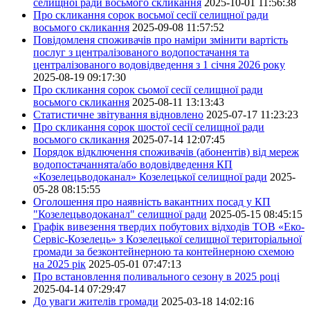
селищної ради восьмого скликання
2025-10-01 11:56:38
Про скликання сорок восьмої сесії селищної ради
восьмого скликання
2025-09-08 11:57:52
Повідомленя споживачів про наміри змінити вартість
послуг з централізованого водопостачання та
централізованого водовідведення з 1 січня 2026 року
2025-08-19 09:17:30
Про скликання сорок сьомої сесії селищної ради
восьмого скликання
2025-08-11 13:13:43
Статистичне звітування відновлено
2025-07-17 11:23:23
Про скликання сорок шостої сесії селищної ради
восьмого скликання
2025-07-14 12:07:45
Порядок відключення споживачів (абонентів) від мереж
водопостачаннята/або водовідведення КП
«Козелецьводоканал» Козелецької селищної ради
2025-
05-28 08:15:55
Оголошення про наявність вакантних посад у КП
"Козелецьводоканал" селищної ради
2025-05-15 08:45:15
Графік вивезення твердих побутових відходів ТОВ «Еко-
Сервіс-Козелець» з Козелецької селищної територіальної
громади за безконтейнерною та контейнерною схемою
на 2025 рік
2025-05-01 07:47:13
Про встановлення поливального сезону в 2025 році
2025-04-14 07:29:47
До уваги жителів громади
2025-03-18 14:02:16