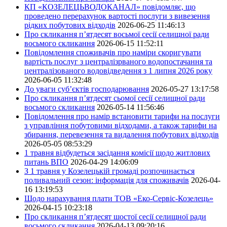
КП «КОЗЕЛЕЦЬВОДОКАНАЛ» повідомляє, що
проведено перерахунок вартості послуги з вивезення
рідких побутових відходів
2026-06-25 11:46:13
Про скликання п’ятдесят восьмої сесії селищної ради
восьмого скликання
2026-06-15 11:52:11
Повідомлення споживачів про наміри скоригувати
вартість послуг з централізрваного водопостачання та
централізованого водовідведення з 1 липня 2026 року
2026-06-05 11:32:48
До уваги суб’єктів господарювання
2026-05-27 13:17:58
Про скликання п’ятдесят сьомої сесії селищної ради
восьмого скликання
2026-05-14 11:56:46
Повідомлення про намір встановити тарифи на послуги
з управління побутовими відходами, а також тарифи на
збирання, перевезення та видалення побутових відходів
2026-05-05 08:53:29
1 травня відбудеться засідання комісії щодо житлових
питань ВПО
2026-04-29 14:06:09
З 1 травня у Козелецькій громаді розпочинається
поливальний сезон: інформація для споживачів
2026-04-
16 13:19:53
Щодо нарахування плати ТОВ «Еко-Сервіс-Козелець»
2026-04-15 10:23:18
Про скликання п’ятдесят шостої сесії селищної ради
восьмого скликання
2026-04-13 09:20:16