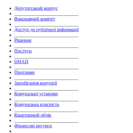
Депутатський корпус
___________________________
Виконавчий комітет
___________________________
Доступ до публічної інформації
___________________________
Рішення
___________________________
Послуги
___________________________
ЦНАП
___________________________
Програми
___________________________
Запобігання корупції
___________________________
Комунальні установи
___________________________
Комунальна власність
___________________________
Квартирний облік
___________________________
Фінансові ресурси
___________________________