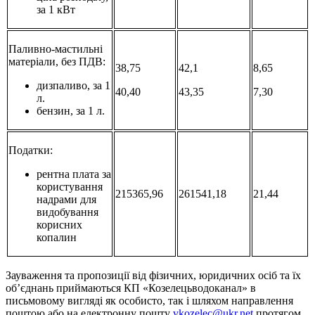
за 1 кВт
Паливно-мастильні
матеріали, без ПДВ:
38,75
42,1
8,65
дизпаливо, за 1
40,40
43,35
7,30
л.
бензин, за 1 л.
Податки:
рентна плата за
користування
215365,96
261541,18
21,44
надрами для
видобування
корисних
копалин
Зауваження та пропозиції від фізичних, юридичних осіб та їх
об’єднань приймаються КП «Козелецьводоканал» в
письмовому вигляді як особисто, так і шляхом направлення
поштою або на електронну пошту
vkozelec@ukr.net
протягом