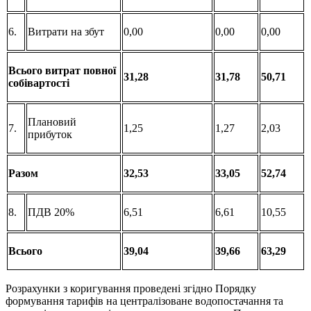
6.
Витрати на збут
0,00
0,00
0,00
Всього витрат повної
31,28
31,78
50,71
собівартості
Плановий
7.
1,25
1,27
2,03
прибуток
Разом
32,53
33,05
52,74
8.
ПДВ 20%
6,51
6,61
10,55
Всього
39,04
39,66
63,29
Розрахунки з коригування проведені згідно Порядку
формування тарифів на централізоване водопостачання та