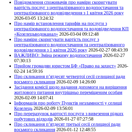
Повідомлення споживачів про наміри скоригувати
вартість послуг з централізрваного водопостачання та
централізованого водовідведення з 1 квітня 2026 року
2026-03-05 13:24:32
Про намір встановлення тарифів на послуги з
централізованого водопостачання та водовідведення КП
«Козелецьводоканал»
2026-03-04 09:12:48
Про наміри скоригувати вартість послуг з
централізованого водопостачання та централізованого
водовідведення з 1 квітня 2026 року
2026-02-27 08:43:39
ВАЖЛИВО: Зміна режиму водопостачання
2026-02-27
07:30:13
Прийом громадян юристом БФ «Право на захист»
2026-
02-24 14:59:16
Про скликання п’ятдесят четвертої сесії селищної ради
восьмого скликання
2026-02-09 14:26:00
Засідання комісії щодо надання допомоги на вирішення
житлового питання внутрішньо переміщеним особам
2026-02-09 14:07:41
Інформація про роботу Пунктів незламності у селищі
Козелець
2026-02-09 13:56:01
Про перерахунок вартості послуги з вивезення рідких
побутових відходів
2026-01-27 07:27:58
Про скликання п’ятдесят третьої сесії селищної ради
восьмого скликання
2026-01-12 12:48:55