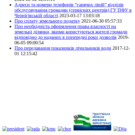
Адреси та номери телефонів “гарячих ліній” відділів
обслуговування громадян (сервісних центрів) ГУ ПФУ в
Чернігівській області
2023-03-17 13:03:18
Про сплату земельного податку
2021-06-30 05:57:33
Про необхідність оформлення права власності на
земельні ділянки, якими користуються жителі громади
відповідно до наданих в попередні роки дозволів
2019-
06-05 09:00:54
Про передавання показників лічильників води
2017-12-
01 12:15:42