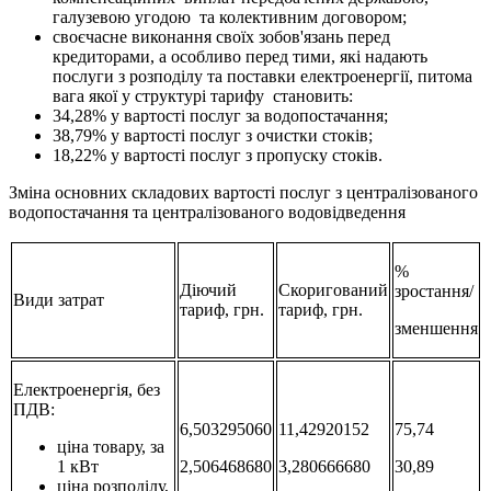
галузевою угодою та колективним договором;
своєчасне виконання своїх зобов'язань перед
кредиторами, а особливо перед тими, які надають
послуги з розподілу та поставки електроенергії, питома
вага якої у структурі тарифу становить:
34,28% у вартості послуг за водопостачання;
38,79% у вартості послуг з очистки стоків;
18,22% у вартості послуг з пропуску стоків.
Зміна основних складових вартості послуг з централізованого
водопостачання та централізованого водовідведення
%
Діючий
Скоригований
зростання/
Види затрат
тариф, грн.
тариф, грн.
зменшення
Електроенергія, без
ПДВ:
6,503295060
11,42920152
75,74
ціна товару, за
1 кВт
2,506468680
3,280666680
30,89
ціна розподілу,