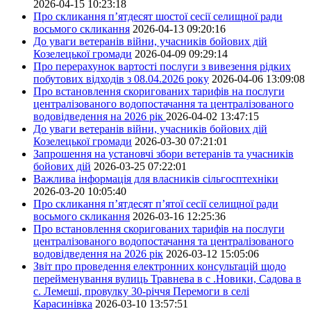
2026-04-15 10:23:18
Про скликання п’ятдесят шостої сесії селищної ради
восьмого скликання
2026-04-13 09:20:16
До уваги ветеранів війни, учасників бойових дій
Козелецької громади
2026-04-09 09:29:14
Про перерахунок вартості послуги з вивезення рідких
побутових відходів з 08.04.2026 року
2026-04-06 13:09:08
Про встановлення скоригованих тарифів на послуги
централізованого водопостачання та централізованого
водовідведення на 2026 рік
2026-04-02 13:47:15
До уваги ветеранів війни, учасників бойових дій
Козелецької громади
2026-03-30 07:21:01
Запрошення на установчі збори ветеранів та учасників
бойових дій
2026-03-25 07:22:01
Важлива інформація для власників сільгосптехніки
2026-03-20 10:05:40
Про скликання п’ятдесят п’ятої сесії селищної ради
восьмого скликання
2026-03-16 12:25:36
Про встановлення скоригованих тарифів на послуги
централізованого водопостачання та централізованого
водовідведення на 2026 рік
2026-03-12 15:05:06
Звіт про проведення електронних консультацій щодо
перейменування вулиць Травнева в с .Новики, Садова в
с. Лемеші, провулку 30-річчя Перемоги в селі
Карасинівка
2026-03-10 13:57:51