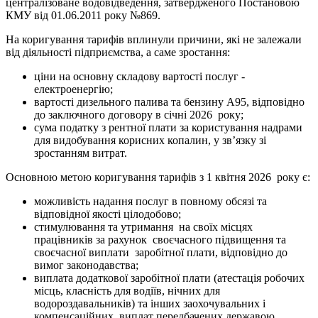
централізоване водовідведення, затвердженого Постановою
КМУ від 01.06.2011 року №869.
На коригування тарифів вплинули причини, які не залежали
від діяльності підприємства, а саме зростання:
ціни на основну складову вартості послуг -
електроенергію;
вартості дизельного палива та бензину А95, відповідно
до заключного договору в січні 2026 року;
сума податку з рентної плати за користування надрами
для видобування корисних копалин, у зв’язку зі
зростанням витрат.
Основною метою коригування тарифів з 1 квітня 2026 року є:
можливість надання послуг в повному обсязі та
відповідної якості цілодобово;
стимулювання та утримання на своїх місцях
працівників за рахунок своєчасного підвищення та
своєчасної виплати заробітної плати, відповідно до
вимог законодавства;
виплата додаткової заробітної плати (атестація робочих
місць, класність для водіїв, нічних для
водороздавальників) та інших заохочувальних і
компенсаційних виплат передбачених державою,