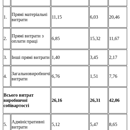
Прямі матеріальні
1.
11,15
6,03
20,46
витрати
Прямі витрати з
2.
6,85
15,32
11,67
оплати праці
3.
Інші прямі витрати
1,40
3,45
2,17
Загальновиробничі
4.
6,76
1,51
7,76
витрати
Всього витрат
виробничої
26,16
26,31
42,06
собівартості
Адміністративні
5.
5,12
5,47
8,65
витрати