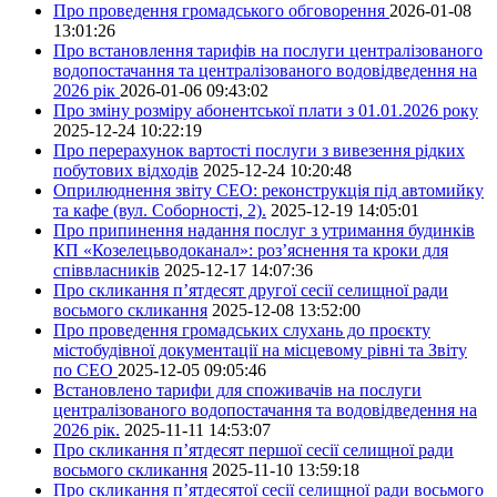
Про проведення громадського обговорення
2026-01-08
13:01:26
Про встановлення тарифів на послуги централізованого
водопостачання та централізованого водовідведення на
2026 рік
2026-01-06 09:43:02
Про зміну розміру абонентської плати з 01.01.2026 року
2025-12-24 10:22:19
Про перерахунок вартості послуги з вивезення рідких
побутових відходів
2025-12-24 10:20:48
Оприлюднення звіту СЕО: реконструкція під автомийку
та кафе (вул. Соборності, 2).
2025-12-19 14:05:01
Про припинення надання послуг з утримання будинків
КП «Козелецьводоканал»: роз’яснення та кроки для
співвласників
2025-12-17 14:07:36
Про скликання п’ятдесят другої сесії селищної ради
восьмого скликання
2025-12-08 13:52:00
Про проведення громадських слухань до проєкту
містобудівної документації на місцевому рівні та Звіту
по СЕО
2025-12-05 09:05:46
Встановлено тарифи для споживачів на послуги
централізованого водопостачання та водовідведення на
2026 рік.
2025-11-11 14:53:07
Про скликання п’ятдесят першої сесії селищної ради
восьмого скликання
2025-11-10 13:59:18
Про скликання п’ятдесятої сесії селищної ради восьмого