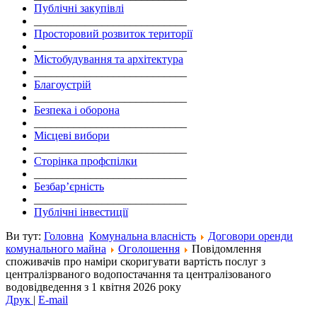
Публічні закупівлі
___________________________
Просторовий розвиток території
___________________________
Містобудування та архітектура
___________________________
Благоустрій
___________________________
Безпека і оборона
___________________________
Місцеві вибори
___________________________
Сторінка профспілки
___________________________
Безбар’єрність
___________________________
Публічні інвестиції
Ви тут:
Головна
Комунальна власність
Договори оренди
комунального майна
Оголошення
Повідомлення
споживачів про наміри скоригувати вартість послуг з
централізрваного водопостачання та централізованого
водовідведення з 1 квітня 2026 року
Друк
|
E-mail