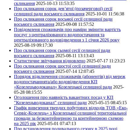
скликання
2025-10-13 11:53:35
Про скликання сорок дев’ятої (позачергової) сесії
селищної ради восьмого скликання
2025-10-01 11:56:38
Про скликання сорок восьмої сесії селищної ради
восьмого скликання
2025-09-08 11:57:52
Повідомленя споживачів про наміри змінити вартість
послуг з централізованого водопостачання та
централізованого водовідведення з 1 січня 2026 року
2025-08-19 09:17:30
Про скликання сорок сьомої сесії селищної ради
восьмого скликання
2025-08-11 13:13:43
Статистичне звітування відновлено
2025-07-17 11:23:23
Про скликання сорок шостої сесії селищної ради
восьмого скликання
2025-07-14 12:07:45
Порядок відключення споживачів (абонентів) від мереж
водопостачаннята/або водовідведення КП
«Козелецьводоканал» Козелецької селищної ради
2025-
05-28 08:15:55
Оголошення про наявність вакантних посад у КП
"Козелецьводоканал" селищної ради
2025-05-15 08:45:15
Графік вивезення твердих побутових відходів ТОВ «Еко-
Сервіс-Козелець» з Козелецької селищної територіальної
громади за безконтейнерною та контейнерною схемою
на 2025 рік
2025-05-01 07:47:13
Про встановлення поливального сезону в 2025 році