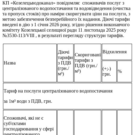
КП «Козелецьводоканал» повідомляє споживачів послуг з
централізованого водопостачання та водовідведення (очистка
та пропуск стоків) про наміри скоригувати ціни на послуги, з
метою забезпечення безперебійного їх надання. Діючі тарифи
введені в дію з 1 січня 2026 року, згідно рішення виконавчого
комітету Козелецької селищної ради 11 листопада 2025 року
№3530-113/VIII , в результаті перегляду структури тарифів.
Відхилення
Діючі
Скориговані
тарифи
тарифи з
Назва
з ПДВ
ПДВ (грн./
(грн./
(+;-)
м³)
%
м³)
грн.
Тариф на послуги централізованого водопостачання
за 1м³ води з ПДВ, грн.
Споживачі, які не є
суб'єктами
господарювання у сфері
централізованого