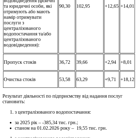
водовідведення (фізичні
та юридичні особи, які
90,30
102,95
+12,65
+14,01
отримують або мають
намір отримувати
послуги з
централізованого
водопостачання та/або
централізованого
водовідведення):
Пропуск стоків
36,72
39,66
+2,94
+8,01
Очистка стоків
53,58
63,29
+9,71
+18,12
Результат діяльності по підприємству від надання послуг
становить:
з централізованого водопостачання:
за 2025 рік – -385,34 тис. грн.;
станом на 01.02.2026 року – 19,55 тис. грн.