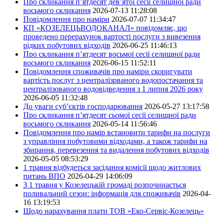
Про скликання п’ятдесят дев’ятої сесії селищної ради
восьмого скликання
2026-07-13 11:28:08
Повідомлення про наміри
2026-07-07 11:34:47
КП «КОЗЕЛЕЦЬВОДОКАНАЛ» повідомляє, що
проведено перерахунок вартості послуги з вивезення
рідких побутових відходів
2026-06-25 11:46:13
Про скликання п’ятдесят восьмої сесії селищної ради
восьмого скликання
2026-06-15 11:52:11
Повідомлення споживачів про наміри скоригувати
вартість послуг з централізрваного водопостачання та
централізованого водовідведення з 1 липня 2026 року
2026-06-05 11:32:48
До уваги суб’єктів господарювання
2026-05-27 13:17:58
Про скликання п’ятдесят сьомої сесії селищної ради
восьмого скликання
2026-05-14 11:56:46
Повідомлення про намір встановити тарифи на послуги
з управління побутовими відходами, а також тарифи на
збирання, перевезення та видалення побутових відходів
2026-05-05 08:53:29
1 травня відбудеться засідання комісії щодо житлових
питань ВПО
2026-04-29 14:06:09
З 1 травня у Козелецькій громаді розпочинається
поливальний сезон: інформація для споживачів
2026-04-
16 13:19:53
Щодо нарахування плати ТОВ «Еко-Сервіс-Козелець»