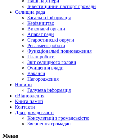
Наші партнери
Інвестиційний паспорт громади
Селищна рада
Загальна інформація
Керівництво
Виконавчі органи
Апарат ради
Старостинські округи
Регламент роботи
Функціональні повноваження
План роботи
Звіт селищного голови
Очищення влади
Вакансії
Нагородження
Новини
Галузева інформація
єВідновлення
Книга памяті
Контакти
Для громадськості
Консультації з громадськістю
Звернення громадян
Меню