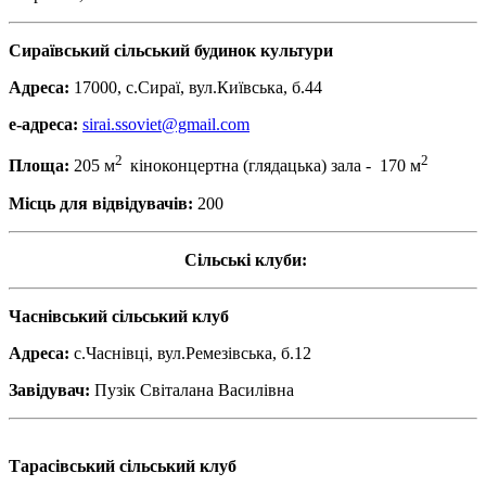
Сираївський сільський будинок культури
Адреса:
17000, с.Сираї, вул.Київська, б.44
е-адреса:
sirai.ssoviet@gmail.com
2
2
Площа:
205 м
кіноконцертна (глядацька) зала - 170 м
Місць для відвідувачів:
200
Сільські клуби:
Часнівський сільський клуб
Адреса:
с.Часнівці, вул.Ремезівська, б.12
Завідувач:
Пузік Світалана Василівна
Тарасівський сільський клуб