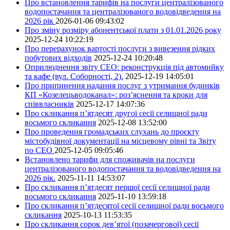
Про встановлення тарифів на послуги централізованого
водопостачання та централізованого водовідведення на
2026 рік
2026-01-06 09:43:02
Про зміну розміру абонентської плати з 01.01.2026 року
2025-12-24 10:22:19
Про перерахунок вартості послуги з вивезення рідких
побутових відходів
2025-12-24 10:20:48
Оприлюднення звіту СЕО: реконструкція під автомийку
та кафе (вул. Соборності, 2).
2025-12-19 14:05:01
Про припинення надання послуг з утримання будинків
КП «Козелецьводоканал»: роз’яснення та кроки для
співвласників
2025-12-17 14:07:36
Про скликання п’ятдесят другої сесії селищної ради
восьмого скликання
2025-12-08 13:52:00
Про проведення громадських слухань до проєкту
містобудівної документації на місцевому рівні та Звіту
по СЕО
2025-12-05 09:05:46
Встановлено тарифи для споживачів на послуги
централізованого водопостачання та водовідведення на
2026 рік.
2025-11-11 14:53:07
Про скликання п’ятдесят першої сесії селищної ради
восьмого скликання
2025-11-10 13:59:18
Про скликання п’ятдесятої сесії селищної ради восьмого
скликання
2025-10-13 11:53:35
Про скликання сорок дев’ятої (позачергової) сесії