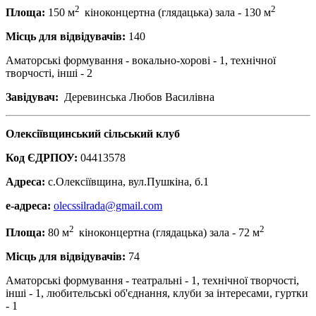
2
2
Площа:
150 м
кіноконцертна (глядацька) зала - 130 м
Місць для відвідувачів:
140
Аматорські формування - вокально-хорові - 1, технічної
творчості, інші - 2
Завідувач:
Деревинська Любов Василівна
Олексіївщинський сільський клуб
Код ЄДРПОУ:
04413578
Адреса:
с.Олексіївщина, вул.Пушкіна, б.1
е-адреса:
olecssilrada@gmail.com
2
2
Площа:
80 м
кіноконцертна (глядацька) зала - 72 м
Місць для відвідувачів:
74
Аматорські формування - театральні - 1, технічної творчості,
інші - 1, любительські об'єднання, клуби за інтересами, гуртки
- 1