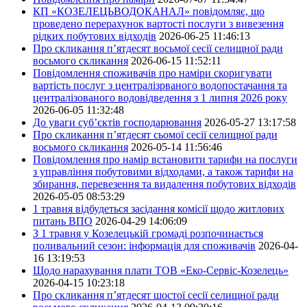
КП «КОЗЕЛЕЦЬВОДОКАНАЛ» повідомляє, що
проведено перерахунок вартості послуги з вивезення
рідких побутових відходів
2026-06-25 11:46:13
Про скликання п’ятдесят восьмої сесії селищної ради
восьмого скликання
2026-06-15 11:52:11
Повідомлення споживачів про наміри скоригувати
вартість послуг з централізрваного водопостачання та
централізованого водовідведення з 1 липня 2026 року
2026-06-05 11:32:48
До уваги суб’єктів господарювання
2026-05-27 13:17:58
Про скликання п’ятдесят сьомої сесії селищної ради
восьмого скликання
2026-05-14 11:56:46
Повідомлення про намір встановити тарифи на послуги
з управління побутовими відходами, а також тарифи на
збирання, перевезення та видалення побутових відходів
2026-05-05 08:53:29
1 травня відбудеться засідання комісії щодо житлових
питань ВПО
2026-04-29 14:06:09
З 1 травня у Козелецькій громаді розпочинається
поливальний сезон: інформація для споживачів
2026-04-
16 13:19:53
Щодо нарахування плати ТОВ «Еко-Сервіс-Козелець»
2026-04-15 10:23:18
Про скликання п’ятдесят шостої сесії селищної ради