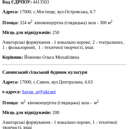
Код ЄДРПОУ:
4413503
Адреса:
17000, с.Мостище, вул.Островська, б.7
2
2
Площа:
324 м
кіноконцертна (глядацька) зала - 300 м
Місць для відвідувачів:
250
Аматорські формування - 1 вокально-хорове, 2 - театральних,
1 - фольклорний, 1 - технічної творчості, інші
Керівник:
Йовенко Ольга Михайлівна
Савинський сільський будинок культури
Адреса:
17000, с.Савин, вул.Центральна, б.63
е-адреса:
Savun_sr@ukr.net
2
2
Площа:
м
кіноконцертна (глядацька) зала - м
Місць для відвідувачів:
200
Аматорські формування - 1 вокально-хорове, 1 - технічної
творчості, інші