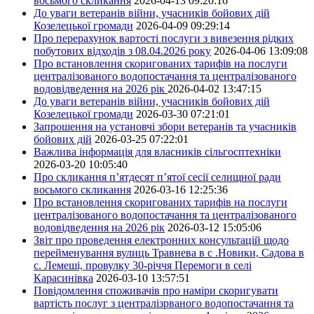
восьмого скликання
2026-04-13 09:20:16
До уваги ветеранів війни, учасників бойових дій
Козелецької громади
2026-04-09 09:29:14
Про перерахунок вартості послуги з вивезення рідких
побутових відходів з 08.04.2026 року
2026-04-06 13:09:08
Про встановлення скоригованих тарифів на послуги
централізованого водопостачання та централізованого
водовідведення на 2026 рік
2026-04-02 13:47:15
До уваги ветеранів війни, учасників бойових дій
Козелецької громади
2026-03-30 07:21:01
Запрошення на установчі збори ветеранів та учасників
бойових дій
2026-03-25 07:22:01
Важлива інформація для власників сільгосптехніки
2026-03-20 10:05:40
Про скликання п’ятдесят п’ятої сесії селищної ради
восьмого скликання
2026-03-16 12:25:36
Про встановлення скоригованих тарифів на послуги
централізованого водопостачання та централізованого
водовідведення на 2026 рік
2026-03-12 15:05:06
Звіт про проведення електронних консультацій щодо
перейменування вулиць Травнева в с .Новики, Садова в
с. Лемеші, провулку 30-річчя Перемоги в селі
Карасинівка
2026-03-10 13:57:51
Повідомлення споживачів про наміри скоригувати
вартість послуг з централізрваного водопостачання та