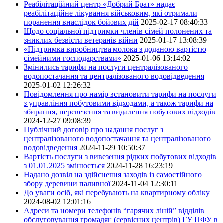
Реабілітаційний центр «Добрий Брат» надає
реабілітаційне лікування військовим, які отримали
поранення внаслідок бойових дій
2025-02-17 08:40:33
Щодо соціальної підтримки членів сімей полонених та
зниклих безвісти ветеранів війни
2025-01-17 13:08:39
«Підтримка виробництва молока з доданою вартістю
сімейними господарствами»
2025-01-06 13:14:02
Змінились тарифи на послуги централізованого
водопостачання та централізованого водовідведення
2025-01-02 12:26:32
Повідомлення про намір встановити тарифи на послуги
з управління побутовими відходами, а також тарифи на
збирання, перевезення та видалення побутових відходів
2024-12-27 09:08:39
Публічний договір про надання послуг з
централізованого водопостачання та централізованого
водовідведення
2024-11-29 10:50:37
Вартість послуги з вивезення рідких побутових відходів
з 01.01.2025 змінюється
2024-11-28 16:23:19
Надано дозвіл на здійснення заходів із самостійного
збору деревини паливної
2024-11-04 12:30:11
До уваги осіб, які перебувають на квартирному обліку
2024-08-02 12:01:16
Адреси та номери телефонів “гарячих ліній” відділів
обслуговування громадян (сервісних центрів) ГУ ПФУ в