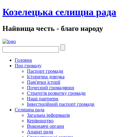
Козелецька селищна рада
Найвища честь - благо народу
Головна
Про громаду
Паспорт громади
Історична довідка
Пам'ятки історії
Почесний громадянин
Стратегія розвитку громади
Наші партнери
Інвестиційний паспорт громади
Селищна рада
Загальна інформація
Керівництво
Виконавчі органи
Апарат ради