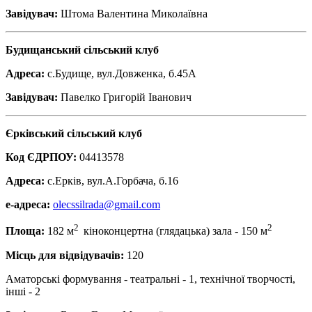
Завідувач:
Штома Валентина Миколаївна
Будищанський сільський клуб
Адреса:
с.Будище, вул.Довженка, б.45А
Завідувач:
Павелко Григорій Іванович
Єрківський сільський клуб
Код ЄДРПОУ:
04413578
Адреса:
с.Ерків, вул.А.Горбача, б.16
е-адреса:
olecssilrada@gmail.com
2
2
Площа:
182 м
кіноконцертна (глядацька) зала - 150 м
Місць для відвідувачів:
120
Аматорські формування - театральні - 1, технічної творчості,
інші - 2