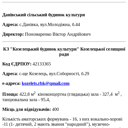
Данівський сільський будинок культури
Адреса:
с.Данівка, вул.Молодіжна, б.44
Директор:
Пономаренко Віктор Андрійович
КЗ "Козелецький будинок культури" Козелецької селищної
ради
Код ЄДРПОУ:
42133365
Адреса
: с-ще Козелець, вул.Соборності, б.29
е-адреса:
kozelets.rbk@qmail.com
2
2
Площа:
422,8 м
кіноконцертна (глядацька) зала - 327,4 м
,
танцювальна зала - 95,4,
Місць для відвідувачів:
400
Кількість аматорських формувань - 16, з них вокально-хорові
-11 (1- дитячий, 2 мають звання "народний"), музично-