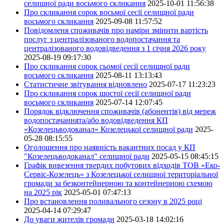
селищної ради восьмого скликання
2025-10-01 11:56:38
Про скликання сорок восьмої сесії селищної ради
восьмого скликання
2025-09-08 11:57:52
Повідомленя споживачів про наміри змінити вартість
послуг з централізованого водопостачання та
централізованого водовідведення з 1 січня 2026 року
2025-08-19 09:17:30
Про скликання сорок сьомої сесії селищної ради
восьмого скликання
2025-08-11 13:13:43
Статистичне звітування відновлено
2025-07-17 11:23:23
Про скликання сорок шостої сесії селищної ради
восьмого скликання
2025-07-14 12:07:45
Порядок відключення споживачів (абонентів) від мереж
водопостачаннята/або водовідведення КП
«Козелецьводоканал» Козелецької селищної ради
2025-
05-28 08:15:55
Оголошення про наявність вакантних посад у КП
"Козелецьводоканал" селищної ради
2025-05-15 08:45:15
Графік вивезення твердих побутових відходів ТОВ «Еко-
Сервіс-Козелець» з Козелецької селищної територіальної
громади за безконтейнерною та контейнерною схемою
на 2025 рік
2025-05-01 07:47:13
Про встановлення поливального сезону в 2025 році
2025-04-14 07:29:47
До уваги жителів громади
2025-03-18 14:02:16