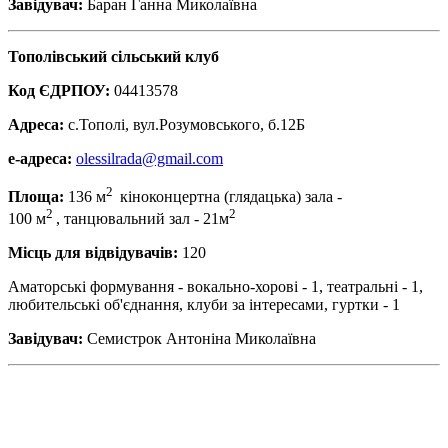
Завідувач:
Баран Ганна Миколаївна
Тополівський сільський клуб
Код ЄДРПОУ:
04413578
Адреса:
с.Тополі, вул.Розумовського, б.12Б
е-адреса:
olessilrada@gmail.com
2
Площа:
136 м
кіноконцертна (глядацька) зала -
2
2
100 м
, танцювальний зал - 21м
Місць для відвідувачів:
120
Аматорські формування - вокально-хорові - 1, театральні - 1,
любительські об'єднання, клуби за інтересами, гуртки - 1
Завідувач:
Семистрок Антоніна Миколаївна