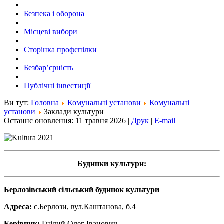
___________________________
Безпека і оборона
___________________________
Місцеві вибори
___________________________
Сторінка профспілки
___________________________
Безбар’єрність
___________________________
Публічні інвестиції
Ви тут:
Головна
Комунальні установи
Комунальні
установи
Заклади культури
Останнє оновлення: 11 травня 2026
|
Друк
|
E-mail
Будинки культури:
Берлозівський сільський будинок культури
Адреса:
с.Берлози, вул.Каштанова, б.4
Керівник:
Гнідий Олег Іванович