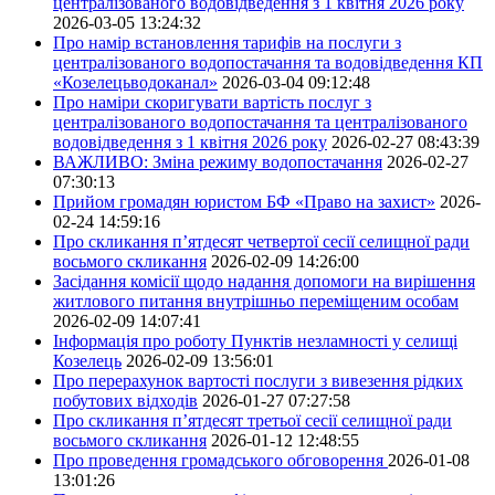
централізованого водовідведення з 1 квітня 2026 року
2026-03-05 13:24:32
Про намір встановлення тарифів на послуги з
централізованого водопостачання та водовідведення КП
«Козелецьводоканал»
2026-03-04 09:12:48
Про наміри скоригувати вартість послуг з
централізованого водопостачання та централізованого
водовідведення з 1 квітня 2026 року
2026-02-27 08:43:39
ВАЖЛИВО: Зміна режиму водопостачання
2026-02-27
07:30:13
Прийом громадян юристом БФ «Право на захист»
2026-
02-24 14:59:16
Про скликання п’ятдесят четвертої сесії селищної ради
восьмого скликання
2026-02-09 14:26:00
Засідання комісії щодо надання допомоги на вирішення
житлового питання внутрішньо переміщеним особам
2026-02-09 14:07:41
Інформація про роботу Пунктів незламності у селищі
Козелець
2026-02-09 13:56:01
Про перерахунок вартості послуги з вивезення рідких
побутових відходів
2026-01-27 07:27:58
Про скликання п’ятдесят третьої сесії селищної ради
восьмого скликання
2026-01-12 12:48:55
Про проведення громадського обговорення
2026-01-08
13:01:26