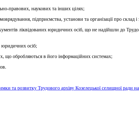
ьно-правових, наукових та інших цілях;
оврядування, підприємства, установи та організації про склад і 
ментів ліквідованих юридичних осіб, що не надійшли до Трудово
 і юридичних осіб;
их, що обробляються в його інформаційних системах;
ов.
имки та розвитку Трудового архіву Козелецької селищної ради на