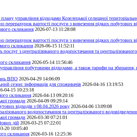
плану управління відходами Козелецької селищної територіальн
ерахунок вартості послуги з вивезення рідких побутових ві
сьмого скликання
2026-07-13 11:28:08
ерахунок вартості послуги з вивезення рідких побутових ві
ьмого скликання
2026-06-15 11:52:11
ь послуг з централізрваного водопостачання та централізованого
мого скликання
2026-05-14 11:56:46
управління побутовими відходами, а також тарифи на збирання, 
тань ВПО
2026-04-29 14:06:09
ьний сезон: інформація для споживачів
2026-04-16 13:19:53
6-04-15 10:23:18
ьмого скликання
2026-04-13 09:20:16
ької громади
2026-04-09 09:29:14
тових відходів з 08.04.2026 року
2026-04-06 13:09:08
алізованого водопостачання та централізованого водовідведення
ької громади
2026-03-30 07:21:01
йових дій
2026-03-25 07:22:01
3-20 10:05:40
мого скликання
2026-03-16 12:25:36