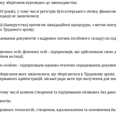
ку зберігання відповідно до законодавства;
 років), у тому числі регістрів бухгалтерського обліку, фінансов
ідації не закінчилися;
ації (банкрутства) протягом ліквідаційної процедури, з метою к
до Трудового архіву;
цювання документів з кадрових питань (особового складу) на під
чних осіб, фізичних осіб - підприємців, які здійснювали свою дія
твом юстиції;
ою особою - підприємцем науково-технічне опрацювання документ
берігання яких закінчилися, що зберігаються в Трудовому архіві, 
державних адміністрацій, міської ради акти про вилучення для з
у тому числі шляхом створення та підтримання облікових баз дани
ентів;
хівних технологій, створення, вдосконалення та поповнення баз 