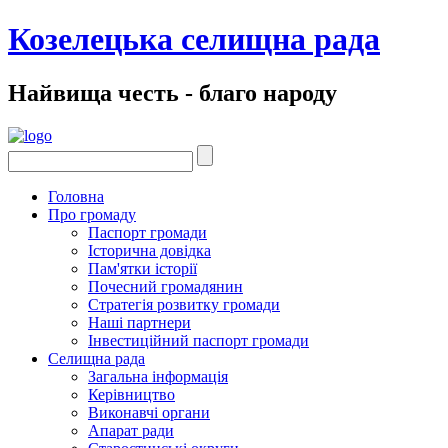
Козелецька селищна рада
Найвища честь - благо народу
Головна
Про громаду
Паспорт громади
Історична довідка
Пам'ятки історії
Почесний громадянин
Стратегія розвитку громади
Наші партнери
Інвестиційний паспорт громади
Селищна рада
Загальна інформація
Керівництво
Виконавчі органи
Апарат ради