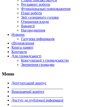
Старостинські округи
Регламент роботи
Функціональні повноваження
План роботи
Звіт селищного голови
Очищення влади
Вакансії
Нагородження
Новини
Галузева інформація
єВідновлення
Книга памяті
Контакти
Для громадськості
Консультації з громадськістю
Звернення громадян
Меню
Депутатський корпус
___________________________
Виконавчий комітет
___________________________
Доступ до публічної інформації
___________________________