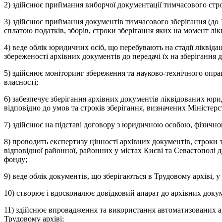
2) здійснює приймання виборчої документації тимчасового стро
3) здійснює приймання документів тимчасового зберігання (до 10
сплатою податків, зборів, строки зберігання яких на момент лікв
4) веде облік юридичних осіб, що перебувають на стадії ліквід
збереженості архівних документів до передачі їх на зберігання 
5) здійснює моніторинг збереження та науково-технічного опра
власності;
6) забезпечує зберігання архівних документів ліквідованих юриди
відповідно до умов та строків зберігання, визначених Міністерс
7) здійснює на підставі договору з юридичною особою, фізичн
8) проводить експертизу цінності архівних документів, строки з
відповідної районної, районних у містах Києві та Севастополі 
фонду;
9) веде облік документів, що зберігаються в Трудовому архіві, 
10) створює і вдосконалює довідковий апарат до архівних докум
11) здійснює впровадження та використання автоматизованих ар
Трудовому архіві;