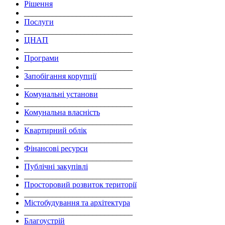
Рішення
___________________________
Послуги
___________________________
ЦНАП
___________________________
Програми
___________________________
Запобігання корупції
___________________________
Комунальні установи
___________________________
Комунальна власність
___________________________
Квартирний облік
___________________________
Фінансові ресурси
___________________________
Публічні закупівлі
___________________________
Просторовий розвиток території
___________________________
Містобудування та архітектура
___________________________
Благоустрій