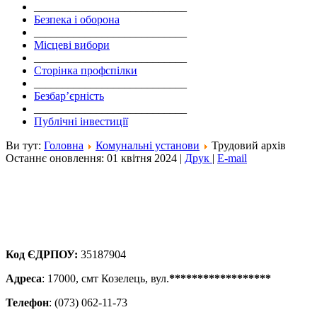
___________________________
Безпека і оборона
___________________________
Місцеві вибори
___________________________
Сторінка профспілки
___________________________
Безбар’єрність
___________________________
Публічні інвестиції
Ви тут:
Головна
Комунальні установи
Трудовий архів
Останнє оновлення: 01 квітня 2024
|
Друк
|
E-mail
Код ЄДРПОУ:
35187904
Адреса
: 17000, смт Козелець, вул.
******************
Телефон
: (073) 062-11-73