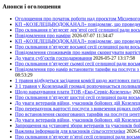
Анонси і оголошення
Оголошення про початок роботи над проєктом Місцевого 
КП «КОЗЕЛЕЦЬВОДОКАНАЛ» повідомляє, що проведено пер
Про скликання п’ятдесят дев’ятої сесії селищної ради во
Повідомлення про наміри
2026-07-07 11:34:47
КП «КОЗЕЛЕЦЬВОДОКАНАЛ» повідомляє, що проведено пер
Про скликання п’ятдесят восьмої сесії селищної ради вос
Повідомлення споживачів про наміри скоригувати вартіст
До уваги суб’єктів господарювання
2026-05-27 13:17:58
Про скликання п’ятдесят сьомої сесії селищної ради вось
Повідомлення про намір встановити тарифи на послуги з 
08:53:29
1 травня відбудеться засідання комісії щодо житлових пи
З 1 травня у Козелецькій громаді розпочинається поливал
Щодо нарахування плати ТОВ «Еко-Сервіс-Козелець»
202
Про скликання п’ятдесят шостої сесії селищної ради вос
До уваги ветеранів війни, учасників бойових дій Козелец
Про перерахунок вартості послуги з вивезення рідких побу
Про встановлення скоригованих тарифів на послуги центр
До уваги ветеранів війни, учасників бойових дій Козелец
Запрошення на установчі збори ветеранів та учасників бо
Важлива інформація для власників сільгосптехніки
2026-0
Про скликання п’ятдесят п’ятої сесії селищної ради вось