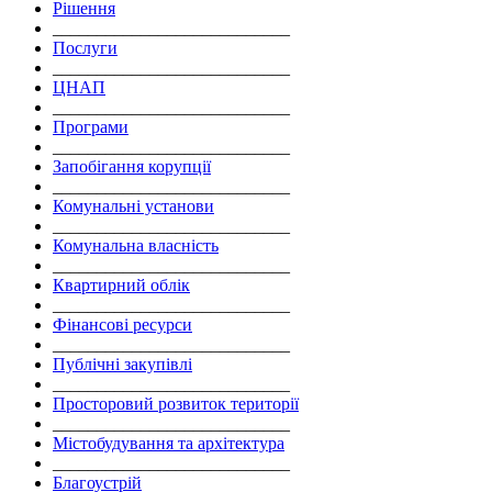
Рішення
___________________________
Послуги
___________________________
ЦНАП
___________________________
Програми
___________________________
Запобігання корупції
___________________________
Комунальні установи
___________________________
Комунальна власність
___________________________
Квартирний облік
___________________________
Фінансові ресурси
___________________________
Публічні закупівлі
___________________________
Просторовий розвиток території
___________________________
Містобудування та архітектура
___________________________
Благоустрій