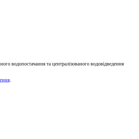
аного водопостачання та централізованого водовідведення
дення
.