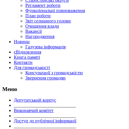
Старостинські округи
Регламент роботи
Функціональні повноваження
План роботи
Звіт селищного голови
Очищення влади
Вакансії
Нагородження
Новини
Галузева інформація
єВідновлення
Книга памяті
Контакти
Для громадськості
Консультації з громадськістю
Звернення громадян
Меню
Депутатський корпус
___________________________
Виконавчий комітет
___________________________
Доступ до публічної інформації
___________________________