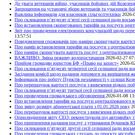
До уваги ветеранів війни, учасників бойових дій Козелец
Запрошення на установчі збори ветеранів та учасників бо
Важлива інформація для власників сільгосптехніки
2026-0
Про скликання п’ятдесят п’ятої сесії селищної ради вось
Про встановлення скоригованих тарифів на послуги центр
Звіт про проведення електронних консультацій щодо пере
13:57:51
Повідомлення споживачів про наміри скоригувати вартість
Про намір встановлення тарифів на послуги з централіз
Про наміри скоригувати вартість послуг з централізовано
ВАЖЛИВО: Зміна режиму водопостачання
2026-02-27 07
Прийом громадян юристом БФ «Право на захист»
2026-02
Про скликання п’ятдесят четвертої сесії селищної ради в
Засідання комісії щодо надання допомоги на вирішення 
Інформація про роботу Пунктів незламності у селищі Коз
Про перерахунок вартості послуги з вивезення рідких поб
Про скликання п’ятдесят третьої сесії селищної ради вос
Про проведення громадського обговорення
2026-01-08 13
Про встановлення тарифів на послуги централізованого в
Про зміну розміру абонентської плати з 01.01.2026 року
2
Про перерахунок вартості послуги з вивезення рідких поб
Оприлюднення звіту СЕО: реконструкція під автомийку та 
Про припинення надання послуг з утримання будинків КП
Про скликання п’ятдесят другої сесії селищної ради вось
Про проведення громадських слухань до проєкту містобуд