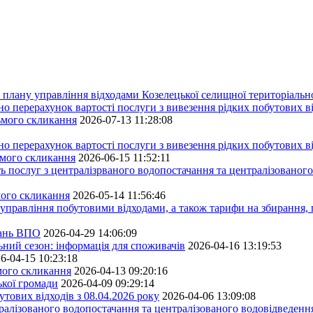
плану управління відходами Козелецької селищної територіальн
ерахунок вартості послуги з вивезення рідких побутових ві
сьмого скликання
2026-07-13 11:28:08
ерахунок вартості послуги з вивезення рідких побутових ві
ьмого скликання
2026-06-15 11:52:11
ь послуг з централізрваного водопостачання та централізованого
мого скликання
2026-05-14 11:56:46
управління побутовими відходами, а також тарифи на збирання, 
тань ВПО
2026-04-29 14:06:09
ьний сезон: інформація для споживачів
2026-04-16 13:19:53
6-04-15 10:23:18
ьмого скликання
2026-04-13 09:20:16
ької громади
2026-04-09 09:29:14
тових відходів з 08.04.2026 року
2026-04-06 13:09:08
алізованого водопостачання та централізованого водовідведення