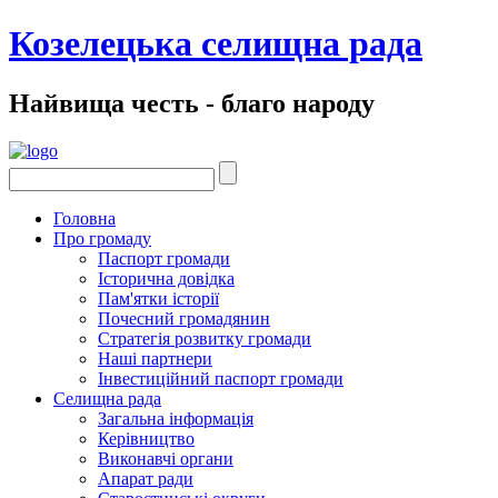
Козелецька селищна рада
Найвища честь - благо народу
Головна
Про громаду
Паспорт громади
Історична довідка
Пам'ятки історії
Почесний громадянин
Стратегія розвитку громади
Наші партнери
Інвестиційний паспорт громади
Селищна рада
Загальна інформація
Керівництво
Виконавчі органи
Апарат ради