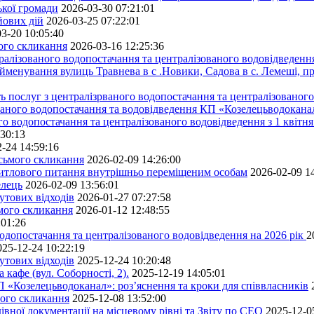
ької громади
2026-03-30 07:21:01
йових дій
2026-03-25 07:22:01
3-20 10:05:40
мого скликання
2026-03-16 12:25:36
алізованого водопостачання та централізованого водовідведення
йменування вулиць Травнева в с .Новики, Садова в с. Лемеші, пр
 послуг з централізрваного водопостачання та централізованого 
ованого водопостачання та водовідведення КП «Козелецьводокана
го водопостачання та централізованого водовідведення з 1 квітня
:30:13
-24 14:59:16
осьмого скликання
2026-02-09 14:26:00
житлового питання внутрішньо переміщеним особам
2026-02-09 1
елець
2026-02-09 13:56:01
утових відходів
2026-01-27 07:27:58
ьмого скликання
2026-01-12 12:48:55
:01:26
одопостачання та централізованого водовідведення на 2026 рік
2
025-12-24 10:22:19
утових відходів
2025-12-24 10:20:48
кафе (вул. Соборності, 2).
2025-12-19 14:05:01
 «Козелецьводоканал»: роз’яснення та кроки для співвласників
мого скликання
2025-12-08 13:52:00
івної документації на місцевому рівні та Звіту по СЕО
2025-12-0