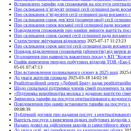
Встановлено тарифи для споживачів на послуги централіз
Про скликання п’ятдесят першої сесії селищної ради вос
Про скликання п’ятдесятої сесії селищної ради восьмого 
Про скликання сорок дев’ятої (позачергової) сесії селищ
Про скликання сорок восьмої сесії селищної ради восьмо
Повідомленя споживачів про наміри змінити вартість посл
Про скликання сорок сьомої сесії селищної ради восьмог
Статистичне звітування відновлено
2025-07-17 11:23:23
Про скликання сорок шостої сесії селищної ради восьмог
Порядок відключення споживачів (абонентів) від мереж 
Оголошення про наявність вакантних посад у КП "Козел
Графік вивезення твердих побутових відходів ТОВ «Еко-С
05-01 07:47:13
Про встановлення поливального сезону в 2025 році
2025-
До уваги жителів громади
2025-03-18 14:02:16
Реабілітаційний центр «Добрий Брат» надає реабілітаційн
Щодо соціальної підтримки членів сімей полонених та зни
«Підтримка виробництва молока з доданою вартістю сім
Змінились тарифи на послуги централізованого водопоста
Повідомлення про намір встановити тарифи на послуги з 
09:08:39
Публічний договір про надання послуг з централізованог
Вартість послуги з вивезення рідких побутових відходів з
Надано дозвіл на здійснення заходів із самостійного збо
До уваги осіб, які перебувають на квартирному обліку
202