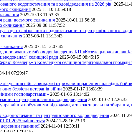
ованого водопостачання та водовідведення на 2026 рік.
2025-11-
ьмого скликання
2025-11-10 13:59:18
скликання
2025-10-13 11:53:35
ної ради восьмого скликання
2025-10-01 11:56:38
го скликання
2025-09-08 11:57:52
уг з централізованого водопостачання та централізованого водов
о скликання
2025-08-11 13:13:43
о скликання
2025-07-14 12:07:45
водопостачаннята/або водовідведення КП «Козелецьводоканал» Ко
ецьводоканал" селищної ради
2025-05-15 08:45:15
ервіс-Козелець» з Козелецької селищної територіальної громади
04-14 07:29:47
е лікування військовим, які отримали поранення внаслідок бойов
клих безвісти ветеранів війни
2025-01-17 13:08:39
ейними господарствами»
2025-01-06 13:14:02
чання та централізованого водовідведення
2025-01-02 12:26:32
управління побутовими відходами, а також тарифи на збирання, 
о водопостачання та централізованого водовідведення
2024-11-29
 01.01.2025 змінюється
2024-11-28 16:23:19
ру деревини паливної
2024-11-04 12:30:11
4-08-02 12:01:16