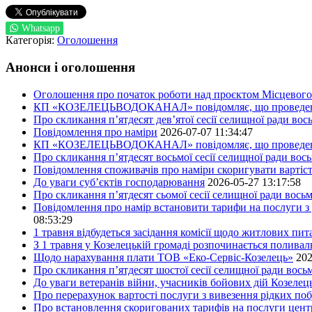
Whatsapp
Категорія:
Оголошення
Анонси і оголошення
Оголошення про початок роботи над проєктом Місцевого 
КП «КОЗЕЛЕЦЬВОДОКАНАЛ» повідомляє, що проведено пер
Про скликання п’ятдесят дев’ятої сесії селищної ради во
Повідомлення про наміри
2026-07-07 11:34:47
КП «КОЗЕЛЕЦЬВОДОКАНАЛ» повідомляє, що проведено пер
Про скликання п’ятдесят восьмої сесії селищної ради вос
Повідомлення споживачів про наміри скоригувати вартіст
До уваги суб’єктів господарювання
2026-05-27 13:17:58
Про скликання п’ятдесят сьомої сесії селищної ради вось
Повідомлення про намір встановити тарифи на послуги з 
08:53:29
1 травня відбудеться засідання комісії щодо житлових пи
З 1 травня у Козелецькій громаді розпочинається поливал
Щодо нарахування плати ТОВ «Еко-Сервіс-Козелець»
202
Про скликання п’ятдесят шостої сесії селищної ради вос
До уваги ветеранів війни, учасників бойових дій Козелец
Про перерахунок вартості послуги з вивезення рідких побу
Про встановлення скоригованих тарифів на послуги центр