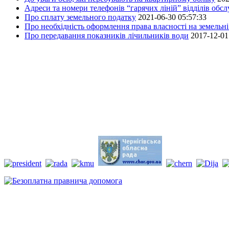
Адреси та номери телефонів “гарячих ліній” відділів обс
Про сплату земельного податку
2021-06-30 05:57:33
Про необхідність оформлення права власності на земельні
Про передавання показників лічильників води
2017-12-01