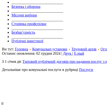
___________________________
Безпека і оборона
___________________________
Місцеві вибори
___________________________
Сторінка профспілки
___________________________
Безбар’єрність
___________________________
Публічні інвестиції
Ви тут:
Головна
Комунальні установи
Трудовий архів
Ого
Останнє оновлення: 02 грудня 2024
|
Друк
|
E-mail
З 1 січня діє
Типовий публічний договір про надання послуг з ц
Детальніше про комунальні послуги в рубриці
Послуги
0