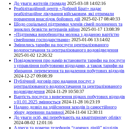
До уваги жителів громади
2025-03-18 14:02:16
Реабілітаційний центр «Добрий Брат» надає
реабілітаційне лікування військовим, які отримали
поранення внаслідок бойових дій
2025-02-17 08:40:33
Щодо соціальної підтримки членів сімей полонених та
зниклих безвісти ветеранів війни
2025-01-17 13:08:39
«Підтримка виробництва молока з доданою вартістю
сімейними господарствами»
2025-01-06 13:14:02
Змінились тарифи на послуги централізованого
водопостачання та централізованого водовідведення
2025-01-02 12:26:32
Повідомлення про намір встановити тарифи на послуги
з управління побутовими відходами, а також тарифи на
збирання, перевезення та видалення побутових відходів
2024-12-27 09:08:39
Публічний договір про надання послуг з
централізованого водопостачання та централізованого
водовідведення
2024-11-29 10:50:37
Вартість послуги з вивезення рідких побутових відходів
з 01.01.2025 змінюється
2024-11-28 16:23:19
Надано дозвіл на здійснення заходів із самостійного
збору деревини паливної
2024-11-04 12:30:11
До уваги осіб, які перебувають на квартирному обліку
2024-08-02 12:01:16
Адреси та номери телефонів “гарячих ліній” відділів