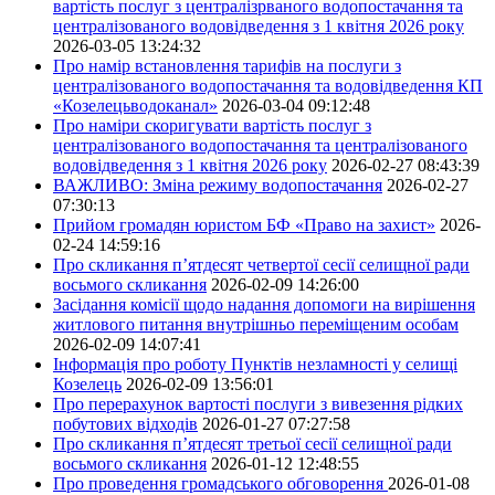
вартість послуг з централізрваного водопостачання та
централізованого водовідведення з 1 квітня 2026 року
2026-03-05 13:24:32
Про намір встановлення тарифів на послуги з
централізованого водопостачання та водовідведення КП
«Козелецьводоканал»
2026-03-04 09:12:48
Про наміри скоригувати вартість послуг з
централізованого водопостачання та централізованого
водовідведення з 1 квітня 2026 року
2026-02-27 08:43:39
ВАЖЛИВО: Зміна режиму водопостачання
2026-02-27
07:30:13
Прийом громадян юристом БФ «Право на захист»
2026-
02-24 14:59:16
Про скликання п’ятдесят четвертої сесії селищної ради
восьмого скликання
2026-02-09 14:26:00
Засідання комісії щодо надання допомоги на вирішення
житлового питання внутрішньо переміщеним особам
2026-02-09 14:07:41
Інформація про роботу Пунктів незламності у селищі
Козелець
2026-02-09 13:56:01
Про перерахунок вартості послуги з вивезення рідких
побутових відходів
2026-01-27 07:27:58
Про скликання п’ятдесят третьої сесії селищної ради
восьмого скликання
2026-01-12 12:48:55
Про проведення громадського обговорення
2026-01-08