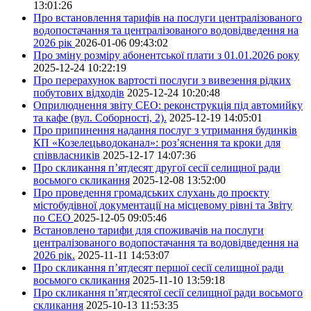
13:01:26
Про встановлення тарифів на послуги централізованого
водопостачання та централізованого водовідведення на
2026 рік
2026-01-06 09:43:02
Про зміну розміру абонентської плати з 01.01.2026 року
2025-12-24 10:22:19
Про перерахунок вартості послуги з вивезення рідких
побутових відходів
2025-12-24 10:20:48
Оприлюднення звіту СЕО: реконструкція під автомийку
та кафе (вул. Соборності, 2).
2025-12-19 14:05:01
Про припинення надання послуг з утримання будинків
КП «Козелецьводоканал»: роз’яснення та кроки для
співвласників
2025-12-17 14:07:36
Про скликання п’ятдесят другої сесії селищної ради
восьмого скликання
2025-12-08 13:52:00
Про проведення громадських слухань до проєкту
містобудівної документації на місцевому рівні та Звіту
по СЕО
2025-12-05 09:05:46
Встановлено тарифи для споживачів на послуги
централізованого водопостачання та водовідведення на
2026 рік.
2025-11-11 14:53:07
Про скликання п’ятдесят першої сесії селищної ради
восьмого скликання
2025-11-10 13:59:18
Про скликання п’ятдесятої сесії селищної ради восьмого
скликання
2025-10-13 11:53:35