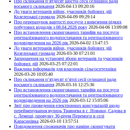
Про скликання п’ятдесят шостої сесії селищної ради
восьмого скликання
2026-04-13 09:20:16
До уваги ветеранів війни, учасників бойових дій
Козелецької громади
2026-04-09 09:29:14
Про перерахунок вартості послуги з вивезення рідких
побутових відходів з 08.04.2026 року
2026-04-06 13:09:08
Про встановлення скоригованих тарифів на послуги
централізованого водопостачання та централізованого
водовідведення на 2026 рік
2026-04-02 13:47:15
До уваги ветеранів війни, учасників бойових дій
Козелецької громади
2026-03-30 07:21:01
Запрошення на установчі збори ветеранів та учасників
бойових дій
2026-03-25 07:22:01
Важлива інформація для власників сільгосптехніки
2026-03-20 10:05:40
Про скликання п’ятдесят п’ятої сесії селищної ради
восьмого скликання
2026-03-16 12:25:36
Про встановлення скоригованих тарифів на послуги
централізованого водопостачання та централізованого
водовідведення на 2026 рік
2026-03-12 15:05:06
Звіт про проведення електронних консультацій щодо
перейменування вулиць Травнева в с .Новики, Садова в
с. Лемеші, провулку 30-річчя Перемоги в селі
Карасинівка
2026-03-10 13:57:51
Повідомлення споживачів про наміри скоригувати