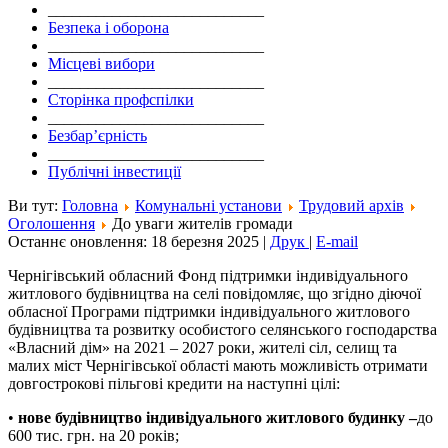
___________________________
Безпека і оборона
___________________________
Місцеві вибори
___________________________
Сторінка профспілки
___________________________
Безбар’єрність
___________________________
Публічні інвестиції
Ви тут:
Головна
Комунальні установи
Трудовий архів
Оголошення
До уваги жителів громади
Останнє оновлення: 18 березня 2025
|
Друк
|
E-mail
Чернігівський обласний Фонд підтримки індивідуального
житлового будівництва на селі повідомляє, що згідно діючої
обласної Програми підтримки індивідуального житлового
будівництва та розвитку особистого селянського господарства
«Власний дім» на 2021 – 2027 роки, жителі сіл, селищ та
малих міст Чернігівської області мають можливість отримати
довгострокові пільгові кредити на наступні цілі:
•
нове будівництво індивідуального житлового будинку
–
до
600 тис. грн. на 20 років;