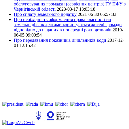
обслуговування громадян (сервісних центрів) ГУ ПФУ в
Чернігівській області
2023-03-17 13:03:18
Про сплату земельного податку
2021-06-30 05:57:33
Про необхідність оформлення права власності на
земельні ділянки, якими користуються жителі громади
відповідно до наданих в попередні роки дозволів
2019-
06-05 09:00:54
Про передавання показників лічильників води
2017-12-
01 12:15:42