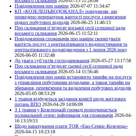
восьмого скликання
2026-07-13 11:28:08
Повідомлення про наміри
2026-07-07 11:34:47
КП «КОЗЕЛЕЦЬВОДОКАНАЛ» повідомляє, що
проведено перерахунок вартості послуги з вивезення
рідких побутових відходів
2026-06-25 11:46:13
Про скликання п’ятдесят восьмої сесії селищної ради
восьмого скликання
2026-06-15 11:52:11
Повідомлення споживачів про наміри скоригувати
вартість послуг з централізрваного водопостачання та
централізованого водовідведення з 1 липня 2026 року
2026-06-05 11:32:48
До уваги суб’єктів господарювання
2026-05-27 13:17:58
Про скликання п’ятдесят сьомої сесії селищної ради
восьмого скликання
2026-05-14 11:56:46
Повідомлення про намір встановити тарифи на послуги
з управління побутовими відходами, а також тарифи на
збирання, перевезення та видалення побутових відходів
2026-05-05 08:53:29
1 травня відбудеться засідання комісії щодо житлових
питань ВПО
2026-04-29 14:06:09
З 1 травня у Козелецькій громаді розпочинається
поливальний сезон: інформація для споживачів
2026-04-
16 13:19:53
Щодо нарахування плати ТОВ «Еко-Сервіс-Козелець»
2026-04-15 10:23:18