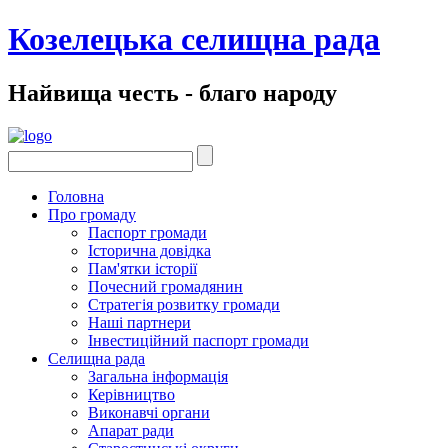
Козелецька селищна рада
Найвища честь - благо народу
Головна
Про громаду
Паспорт громади
Історична довідка
Пам'ятки історії
Почесний громадянин
Стратегія розвитку громади
Наші партнери
Інвестиційний паспорт громади
Селищна рада
Загальна інформація
Керівництво
Виконавчі органи
Апарат ради