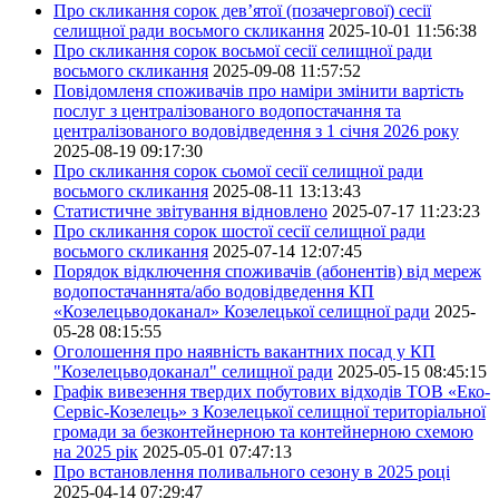
Про скликання сорок дев’ятої (позачергової) сесії
селищної ради восьмого скликання
2025-10-01 11:56:38
Про скликання сорок восьмої сесії селищної ради
восьмого скликання
2025-09-08 11:57:52
Повідомленя споживачів про наміри змінити вартість
послуг з централізованого водопостачання та
централізованого водовідведення з 1 січня 2026 року
2025-08-19 09:17:30
Про скликання сорок сьомої сесії селищної ради
восьмого скликання
2025-08-11 13:13:43
Статистичне звітування відновлено
2025-07-17 11:23:23
Про скликання сорок шостої сесії селищної ради
восьмого скликання
2025-07-14 12:07:45
Порядок відключення споживачів (абонентів) від мереж
водопостачаннята/або водовідведення КП
«Козелецьводоканал» Козелецької селищної ради
2025-
05-28 08:15:55
Оголошення про наявність вакантних посад у КП
"Козелецьводоканал" селищної ради
2025-05-15 08:45:15
Графік вивезення твердих побутових відходів ТОВ «Еко-
Сервіс-Козелець» з Козелецької селищної територіальної
громади за безконтейнерною та контейнерною схемою
на 2025 рік
2025-05-01 07:47:13
Про встановлення поливального сезону в 2025 році
2025-04-14 07:29:47