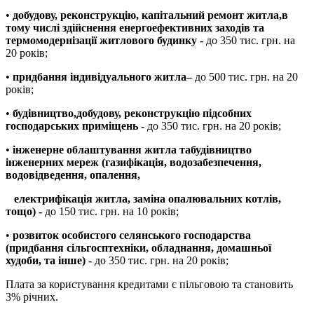
•
добудову
, реконструкцію, капітальний ремонт житла
,в
тому числі здійснення енергоефективних заходів та
термомодернізації житлового будинку
-
до 350 тис. грн. на
20 років;
•
придбання і
ндивідуального житла
–
до 500 тис. грн. на 20
років;
•
будівництво,
добудову, реконструкцію підсобних
господ
арських
приміщень
-
до 350 тис. грн. на 20 років;
•
інженерне облаштування житла та
будівництво
інженерних мереж (газифікація, водозабезпечення,
водовідведення, опалення,
електрифікація житла, заміна опалювальних котлів
,
тощо
) -
до 150 тис. грн. на 10 років;
•
розвиток особистого селянського господарства
(придбання сільгоспте
хніки,
обладнанн
я, домашньої
худоби,
та інше) -
до 350 тис. грн. на 20 років;
Плата за користування кредитами є пільговою та становить
3% річних.