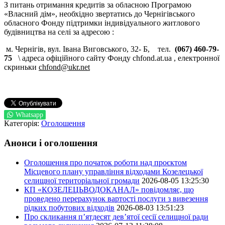
З питань отримання кредитів за обласною Програмою
«Власний дім», необхідно звертатись до Чернігівського
обласного Фонду підтримки індивідуального житлового
будівництва на селі за адресою :
м. Чернігів, вул. Івана Виговського, 32- Б, тел.
(067) 460-79-
75
\ адреса офіційного сайту Фонду chfond.at.ua , електронної
скриньки
chfond@ukr.net
Whatsapp
Категорія:
Оголошення
Анонси і оголошення
Оголошення про початок роботи над проєктом
Місцевого плану управління відходами Козелецької
селищної територіальної громади
2026-08-05 13:25:30
КП «КОЗЕЛЕЦЬВОДОКАНАЛ» повідомляє, що
проведено перерахунок вартості послуги з вивезення
рідких побутових відходів
2026-08-03 13:51:23
Про скликання п’ятдесят дев’ятої сесії селищної ради