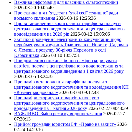
Важлива інформація для власників сільгосптехніки
2026-03-20 10:05:40
Про скликання п’ятдесят п’ятої сесії селищної ради
восьмого скликання
2026-03-16 12:25:36
Про встановлення скоригованих тарифів на послуги
централізованого водопостачання та централізованого
водовідведення на 2026 рік
2026-03-12 15:05:06
Звіт про проведення електронних консультацій щодо
перейменування вулиць Травнева в с .Новики, Садова в
с. Лемеші, провулку 30-річчя Перемоги в селі
Карасинівка
2026-03-10 13:57:51
Повідомлення споживачів про наміри скоригувати
вартість послуг з централізрваного водопостачання та
централізованого водовідведення з 1 квітня 2026 року
2026-03-05 13:24:32
Про намір встановлення тарифів на послуги з
централізованого водопостачання та водовідведення КП
«Козелецьводоканал»
2026-03-04 09:12:48
Про наміри скоригувати вартість послуг з
централізованого водопостачання та централізованого
водовідведення з 1 квітня 2026 року
2026-02-27 08:43:39
ВАЖЛИВО: Зміна режиму водопостачання
2026-02-27
07:30:13
Прийом громадян юристом БФ «Право на захист»
2026-
02-24 14:59:16