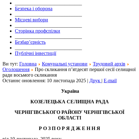
___________________________
Безпека і оборона
___________________________
Місцеві вибори
___________________________
Сторінка профспілки
___________________________
Безбар’єрність
___________________________
Публічні інвестиції
Ви тут:
Головна
Комунальні установи
Трудовий архів
Оголошення
Про скликання п’ятдесят першої сесії селищної
ради восьмого скликання
Останнє оновлення: 10 листопада 2025
|
Друк
|
E-mail
Україна
КОЗЕЛЕЦЬКА СЕЛИЩНА РАДА
ЧЕРНІГІВСЬКОГО РАЙОНУ ЧЕРНІГІВСЬКОЇ
ОБЛАСТІ
Р О З П О Р Я Д Ж Е Н
Н
Я
від 10 листопада 2025 року