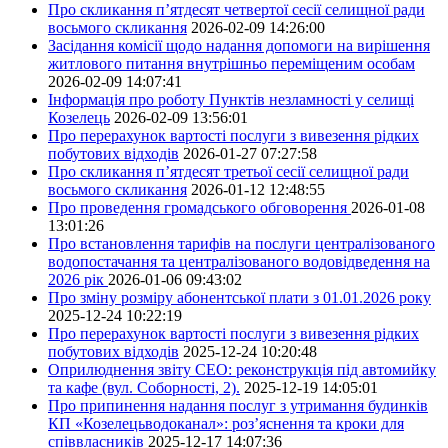
Про скликання п’ятдесят четвертої сесії селищної ради
восьмого скликання
2026-02-09 14:26:00
Засідання комісії щодо надання допомоги на вирішення
житлового питання внутрішньо переміщеним особам
2026-02-09 14:07:41
Інформація про роботу Пунктів незламності у селищі
Козелець
2026-02-09 13:56:01
Про перерахунок вартості послуги з вивезення рідких
побутових відходів
2026-01-27 07:27:58
Про скликання п’ятдесят третьої сесії селищної ради
восьмого скликання
2026-01-12 12:48:55
Про проведення громадського обговорення
2026-01-08
13:01:26
Про встановлення тарифів на послуги централізованого
водопостачання та централізованого водовідведення на
2026 рік
2026-01-06 09:43:02
Про зміну розміру абонентської плати з 01.01.2026 року
2025-12-24 10:22:19
Про перерахунок вартості послуги з вивезення рідких
побутових відходів
2025-12-24 10:20:48
Оприлюднення звіту СЕО: реконструкція під автомийку
та кафе (вул. Соборності, 2).
2025-12-19 14:05:01
Про припинення надання послуг з утримання будинків
КП «Козелецьводоканал»: роз’яснення та кроки для
співвласників
2025-12-17 14:07:36