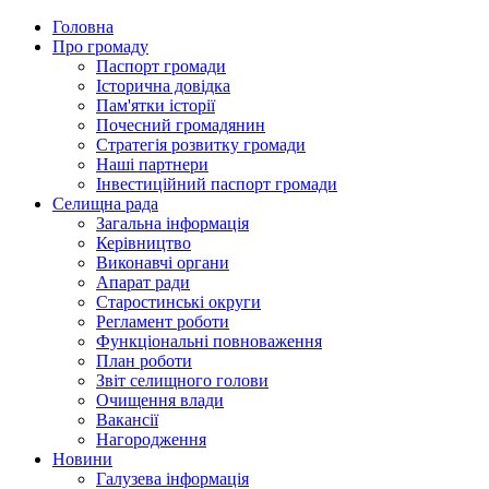
Головна
Про громаду
Паспорт громади
Історична довідка
Пам'ятки історії
Почесний громадянин
Стратегія розвитку громади
Наші партнери
Інвестиційний паспорт громади
Селищна рада
Загальна інформація
Керівництво
Виконавчі органи
Апарат ради
Старостинські округи
Регламент роботи
Функціональні повноваження
План роботи
Звіт селищного голови
Очищення влади
Вакансії
Нагородження
Новини
Галузева інформація