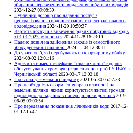
збирання, перевезення та видалення побутових відходів
2024-12-27 09:08:39
Публічний договір про надання послуг з
централізованого водопостачання та централізованого
водовідведення
2024-11-29 10:50:37
Вартість послуги з вивезення рідких побутових відходів
з 01.01.2025 змінюється
2024-11-28 16:23:19
Надано дозвіл на здійснення заходів із самостійного
збору деревини паливної
2024-11-04 12:30:11
До уваги осіб, які перебувають на квартирному обліку
2024-08-02 12:01:16
Адреси та номери телефонів “гарячих ліній” відділів
обслуговування громадян (сервісних центрів) ГУ ПФУ в
Чернігівській області
2023-03-17 13:03:18
Про сплату земельного податку
2021-06-30 05:57:33
Про необхідність оформлення права власності на
земельні ділянки, якими користуються жителі громади
відповідно до наданих в попередні роки дозволів
2019-
06-05 09:00:54
Про передавання показників лічильників води
2017-12-
01 12:15:42