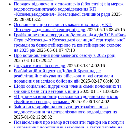
Порядок відключення споживачів (абонентів) від мереж
водопостачаннята/або водовідведення КП
«Козелецьводоканал» Козелецької селищної ради
2025-
05-28 08:15:55
Оголошення про наявність вакантних посад у КП
"Козелецьводоканал" селищної ради
2025-05-15 08:45:15
Графік вивезення твердих побутових відходів ТОВ «Еко-
Сервіс-Козелець» з Козелецької селищної територіальної
громади за безконтейнерною та контейнерною схемою
на 2025 рік
2025-05-01 07:47:13
Про встановлення поливального сезону в 2025 році
2025-04-14 07:29:47
До уваги жителів громади
2025-03-18 14:02:16
Реабілітаційний центр «Добрий Брат» надає
реабілітаційне лікування військовим, які отримали
поранення внаслідок бойових дій
2025-02-17 08:40:33
Щодо соціальної підтримки членів сімей полонених та
зниклих безвісти ветеранів війни
2025-01-17 13:08:39
«Підтримка виробництва молока з доданою вартістю
сімейними господарствами»
2025-01-06 13:14:02
Змінились тарифи на послуги централізованого
водопостачання та централізованого водовідведення
2025-01-02 12:26:32
Повідомлення про намір встановити тарифи на послуги
з управління побутовими відходами, а також тарифи на