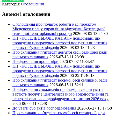
Категорія:
Оголошення
Анонси і оголошення
Оголошення про початок роботи над проєктом
Місцевого плану управління відходами Козелецької
селищної територіальної громади
2026-08-05 13:25:30
КП «КОЗЕЛЕЦЬВОДОКАНАЛ» повідомляє, що
проведено перерахунок вартості послуги з вивезення
рідких побутових відходів
2026-08-03 13:51:23
Про скликання п’ятдесят дев’ятої сесії селищної ради
восьмого скликання
2026-07-13 11:28:08
Повідомлення про наміри
2026-07-07 11:34:47
КП «КОЗЕЛЕЦЬВОДОКАНАЛ» повідомляє, що
проведено перерахунок вартості послуги з вивезення
рідких побутових відходів
2026-06-25 11:46:13
Про скликання п’ятдесят восьмої сесії селищної ради
восьмого скликання
2026-06-15 11:52:11
Повідомлення споживачів про наміри скоригувати
вартість послуг з централізрваного водопостачання та
централізованого водовідведення з 1 липня 2026 року
2026-06-05 11:32:48
До уваги суб’єктів господарювання
2026-05-27 13:17:58
Про скликання п’ятдесят сьомої сесії селищної ради