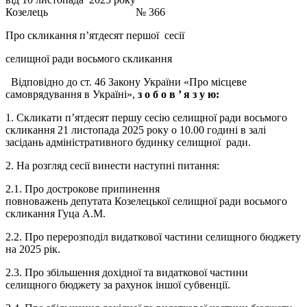
Козелець № 366
Про скликання п’ятдесят першої сесії
селищної ради восьмого скликання
Відповідно до ст. 46 Закону України «Про місцеве
самоврядування в Україні»,
з о б о в ’
я з у ю:
1. Скликати п’ятдесят першу сесію селищної ради восьмого
скликання 21 листопада 2025 року о 10.00 годині в залі
засідань адміністративного будинку селищної ради.
2. На розгляд сесії винести наступні питання:
2.1. Про дострокове припинення
повноважень депутата Козелецької селищної ради восьмого
скликання Гуца А.М.
2.2. Про перерозподіл видаткової частини селищного бюджету
на 2025 рік.
2.3. Про збільшення дохідної та видаткової частини
селищного бюджету за рахунок іншої субвенції.