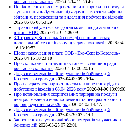
восьмого скликання
2026-05-14 11:56:46
Повідомлення про намір встановити тарифи на послуги
з управління побутовими відходами, а також тарифи на
збирання, перевезення та видалення побутових відходів
2026-05-05 08:53:29
1 травня відбудеться засідання комісії щодо житлових
питань ВПО
2026-04-29 14:06:09
З 1 травня у Козелецькій громаді розпочинається
поливальний сезон: інформація для споживачів
2026-04-
16 13:19:53
Щодо нарахування плати ТОВ «Еко-Сервіс-Козелець»
2026-04-15 10:23:18
Про скликання п’ятдесят шостої сесії селищної ради
восьмого скликання
2026-04-13 09:20:16
До уваги ветеранів війни, учасників бойових дій
Козелецької громади
2026-04-09 09:29:14
Про перерахунок вартості послуги з вивезення рідких
побутових відходів з 08.04.2026 року
2026-04-06 13:09:08
Про встановлення скоригованих тарифів на послуги
централізованого водопостачання та централізованого
водовідведення на 2026 рік
2026-04-02 13:47:15
До уваги ветеранів війни, учасників бойових дій
Козелецької громади
2026-03-30 07:21:01
Запрошення на установчі збори ветеранів та учасників
бойових дій
2026-03-25 07:22:01