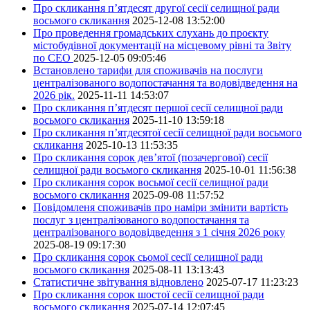
Про скликання п’ятдесят другої сесії селищної ради
восьмого скликання
2025-12-08 13:52:00
Про проведення громадських слухань до проєкту
містобудівної документації на місцевому рівні та Звіту
по СЕО
2025-12-05 09:05:46
Встановлено тарифи для споживачів на послуги
централізованого водопостачання та водовідведення на
2026 рік.
2025-11-11 14:53:07
Про скликання п’ятдесят першої сесії селищної ради
восьмого скликання
2025-11-10 13:59:18
Про скликання п’ятдесятої сесії селищної ради восьмого
скликання
2025-10-13 11:53:35
Про скликання сорок дев’ятої (позачергової) сесії
селищної ради восьмого скликання
2025-10-01 11:56:38
Про скликання сорок восьмої сесії селищної ради
восьмого скликання
2025-09-08 11:57:52
Повідомленя споживачів про наміри змінити вартість
послуг з централізованого водопостачання та
централізованого водовідведення з 1 січня 2026 року
2025-08-19 09:17:30
Про скликання сорок сьомої сесії селищної ради
восьмого скликання
2025-08-11 13:13:43
Статистичне звітування відновлено
2025-07-17 11:23:23
Про скликання сорок шостої сесії селищної ради
восьмого скликання
2025-07-14 12:07:45