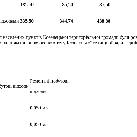
185,50
185,50
185,50
відходами
335,50
344.74
438.88
населених пунктів Козелецької територіальної громади були розр
ням виконавчого комітету Козелецької селищної ради Чернігівсь
Ремонтні побутові
утові відходи
відходи
0,050 м3
0,050 м3