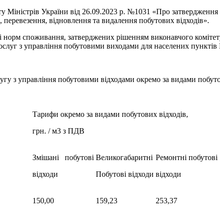
у Міністрів України від 26.09.2023 р. №1031 «Про затвердженн
, перевезення, відновлення та видалення побутових відходів».
і норм споживання, затверджених рішенням виконавчого комітету 
ослуг з управління побутовими виходами для населених пунктів 
гу з управління побутовими відходами окремо за видами побутови
Тарифи окремо за видами побутових відходів,
грн. / м3 з ПДВ
Змішані побутові
Великогабаритні
Ремонтні побутові
відходи
Побутові відходи
відходи
150,00
159,23
253,37