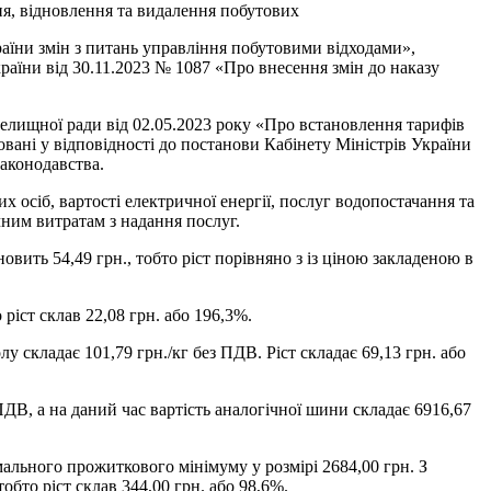
ня, відновлення та видалення побутових
раїни змін з питань управління побутовими відходами»,
раїни від 30.11.2023 № 1087 «Про внесення змін до наказу
елищної ради від 02.05.2023 року «Про встановлення тарифів
вані у відповідності до постанови Кабінету Міністрів України
законодавства.
 осіб, вартості електричної енергії, послуг водопостачання та
ним витратам з надання послуг.
новить 54,49 грн., тобто ріст порівняно з із ціною закладеною в
 ріст склав 22,08 грн. або 196,3%.
у складає 101,79 грн./кг без ПДВ. Ріст складає 69,13 грн. або
ПДВ, а на даний час вартість аналогічної шини складає 6916,67
мального прожиткового мінімуму у розмірі 2684,00 грн. З
обто ріст склав 344,00 грн. або 98,6%.