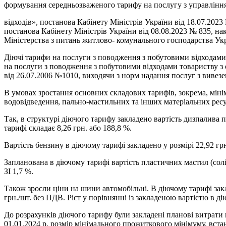
формування середньозваженого тарифу на послугу з управління
відходів», постанова Кабінету Міністрів України від 18.07.202
постанова Кабінету Міністрів України від 08.08.2023 № 835, на
Міністерства з питань житлово- комунального господарства Укр
Діючі тарифи на послуги з поводження з побутовими відходами 
на послуги з поводження з побутовими відходами товариству з 
від 26.07.2006 №1010, виходячи з норм надання послуг з вивез
В умовах зростання основних складових тарифів, зокрема, мінім
водовідведення, пально-мастильних та інших матеріальних ресу
Так, в структурі діючого тарифу закладено вартість дизпалива по
тарифі складає 8,26 грн. або 188,8 %.
Вартість бензину в діючому тарифі закладено у розмірі 22,92 грн/
Запланована в діючому тарифі вартість пластичних мастил (солідо
ЗІ 1,7 %.
Також зросли ціни на шини автомобільні. В діючому тарифі закл
грн./шт. без ПДВ. Ріст у порівнянні із закладеною вартістю в д
До розрахунків діючого тарифу були закладені планові витрати 
01.01.2024 р. розмір мінімального прожиткового мінімуму, встано