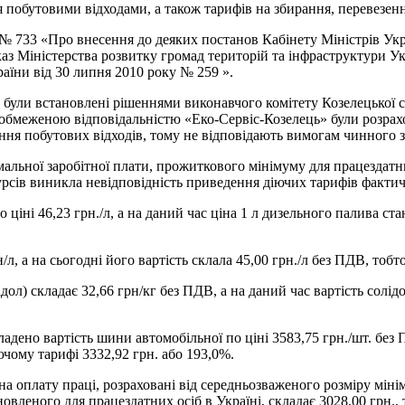
 побутовими відходами, а також тарифів на збирання, перевезен
3 № 733 «Про внесення до деяких постанов Кабінету Міністрів Ук
каз Міністерства розвитку громад територій та інфраструктури Ук
аїни від 30 липня 2010 року № 259 ».
були встановлені рішеннями виконавчого комітету Козелецької с
обмеженою відповідальністю «Еко-Сервіс-Козелець» були розрахо
ення побутових відходів, тому не відповідають вимогам чинного 
альної заробітної плати, прожиткового мінімуму для працездатних
рсів виникла невідповідність приведення діючих тарифів фактич
 ціні 46,23 грн./л, а на даний час ціна 1 л дизельного палива ста
л, а на сьогодні його вартість склала 45,00 грн./л без ПДВ, тобто
л) складає 32,66 грн/кг без ПДВ, а на даний час вартість солідол
адено вартість шини автомобільної по ціні 3583,75 грн./шт. без 
іючому тарифі 3332,92 грн. або 193,0%.
на оплату праці, розраховані від середньозваженого розміру міні
вленого для працездатних осіб в Україні, складає 3028,00 грн., т