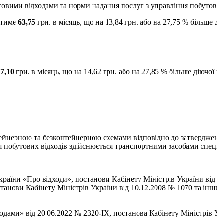
товими відходами та норми надання послуг з управління побутов
итиме
63,75
гри. в місяць, що на 13,84 грн. або на 27,75 % більше д
67,10
гри. в місяць, що на 14,62 грн. або на 27,85 % більше діючої п
йнерною та безконтейнерною схемами відповідно до затвердженог
я побутових відходів здійснюється транспортними засобами спец
 України «Про відходи», постанови Кабінету Міністрів України 
танови Кабінету Міністрів України від 10.12.2008 № 1070 та ін
одами» від 20.06.2022 № 2320-ІХ, постанова Кабінету Міністрів