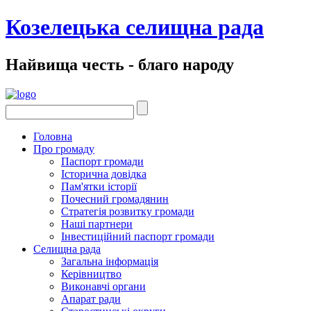
Козелецька селищна рада
Найвища честь - благо народу
Головна
Про громаду
Паспорт громади
Історична довідка
Пам'ятки історії
Почесний громадянин
Стратегія розвитку громади
Наші партнери
Інвестиційний паспорт громади
Селищна рада
Загальна інформація
Керівництво
Виконавчі органи
Апарат ради