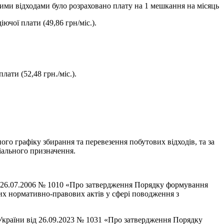
ими відходами було розраховано плату на 1 мешкання на місяць
іючої плати (49,86 грн/міс.).
лати (52,48 грн./міс.).
о графіку збирання та перевезення побутових відходів, та за
іального призначення.
від 26.07.2006 № 1010 «Про затвердження Порядку формування
ших нормативно-правових актів у сфері поводження з
 України від 26.09.2023 № 1031 «Про затвердження Порядку