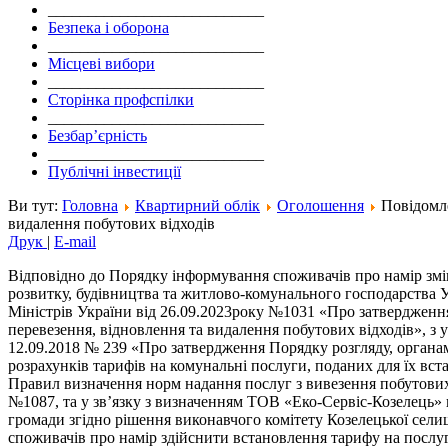
___________________________
Безпека і оборона
___________________________
Місцеві вибори
___________________________
Сторінка профспілки
___________________________
Безбар’єрність
___________________________
Публічні інвестиції
Ви тут:
Головна
Квартирний облік
Оголошення
Повідомле
видалення побутових відходів
Друк
|
E-mail
Відповідно до Порядку інформування споживачів про намір змін
розвитку, будівництва та житлово-комунального господарства У
Міністрів України від 26.09.2023року №1031 «Про затвердженн
перевезення, відновлення та видалення побутових відходів», з
12.09.2018 № 239 «Про затвердження Порядку розгляду, органам
розрахунків тарифів на комунальні послуги, поданих для їх вс
Правил визначення норм надання послуг з вивезення побутових 
№1087, та у зв’язку з визначенням ТОВ «Еко-Сервіс-Козелець» в
громади згідно рішення виконавчого комітету Козелецької селищ
споживачів про намір здійснити встановлення тарифу на послуги