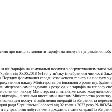
ння про намір встановити тарифи на послуги з управління побут
и цін/тарифів на комунальні послуги з обґрунтуванням такої зм
країни від 05.06.2018 №130, у зв'язку із набранням чинності За
я Порядку формування середньозваженого тарифу на послугу з уп
 урахуванням наказу Міністерства регіонального розвитку, будів
и місцевого самоврядування розрахунків тарифів на теплову енер
тановлення», наказу Міністерства з питань житлово-комунальног
відходів», зі змінами внесеними наказом Міністерства розвитку 
иконавцем послуг зі здійснення операцій із збирання та перевезе
ної ради Чернігівської області від 02 травня 2023 року № 803-54
 з управління побутовими відходами, а саме операції із збиранн