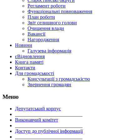
Старостинські округи
Регламент роботи
Функціональні повноваження
План роботи
Звіт селищного голови
Очищення влади
Вакансії
Нагородження
Новини
Галузева інформація
єВідновлення
Книга памяті
Контакти
Для громадськості
Консультації з громадськістю
Звернення громадян
Меню
Депутатський корпус
___________________________
Виконавчий комітет
___________________________
Доступ до публічної інформації
___________________________