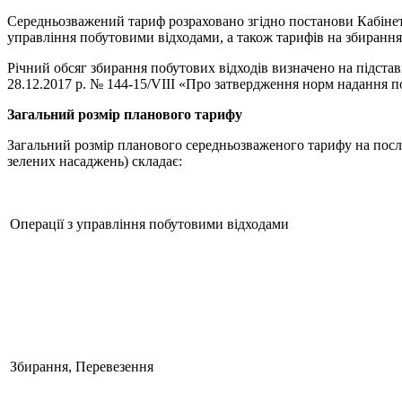
Середньозважений тариф розраховано згідно постанови Кабінет
управління побутовими відходами, а також тарифів на збирання
Річний обсяг збирання побутових відходів визначено на підстав
28.12.2017 р. № 144-15/VIII «Про затвердження норм надання п
Загальний розмір планового тарифу
Загальний розмір планового середньозваженого тарифу на послу
зелених насаджень) складає:
Операції з управління побутовими відходами
Збирання, Перевезення