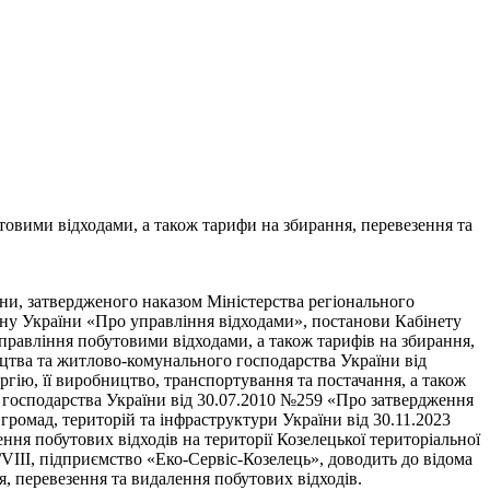
овими відходами, а також тарифи на збирання, перевезення та
іни, затвердженого наказом Міністерства регіонального
кону України «Про управління відходами», постанови Кабінету
равління побутовими відходами, а також тарифів на збирання,
ництва та житлово-комунального господарства України від
гію, її виробництво, транспортування та постачання, а також
о господарства України від 30.07.2010 №259 «Про затвердження
громад, територій та інфраструктури України від 30.11.2023
ння побутових відходів на території Козелецької територіальної
/VIII, підприємство «Еко-Сервіс-Козелець», доводить до відома
я, перевезення та видалення побутових відходів.