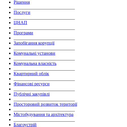
Рішення
___________________________
Послуги
___________________________
ЦНАП
___________________________
Програми
___________________________
Запобігання корупції
___________________________
Комунальні установи
___________________________
Комунальна власність
___________________________
Квартирний облік
___________________________
Фінансові ресурси
___________________________
Публічні закупівлі
___________________________
Просторовий розвиток території
___________________________
Містобудування та архітектура
___________________________
Благоустрій