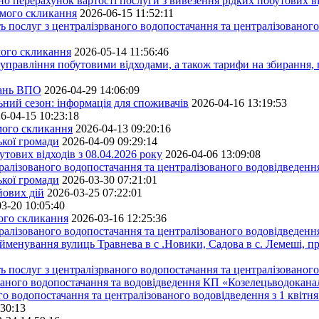
ерахунок вартості послуги з вивезення рідких побутових ві
ьмого скликання
2026-06-15 11:52:11
ь послуг з централізрваного водопостачання та централізованого
мого скликання
2026-05-14 11:56:46
управління побутовими відходами, а також тарифи на збирання, 
тань ВПО
2026-04-29 14:06:09
ьний сезон: інформація для споживачів
2026-04-16 13:19:53
6-04-15 10:23:18
ьмого скликання
2026-04-13 09:20:16
ької громади
2026-04-09 09:29:14
тових відходів з 08.04.2026 року
2026-04-06 13:09:08
алізованого водопостачання та централізованого водовідведення
ької громади
2026-03-30 07:21:01
йових дій
2026-03-25 07:22:01
3-20 10:05:40
мого скликання
2026-03-16 12:25:36
алізованого водопостачання та централізованого водовідведення
йменування вулиць Травнева в с .Новики, Садова в с. Лемеші, пр
 послуг з централізрваного водопостачання та централізованого 
ованого водопостачання та водовідведення КП «Козелецьводокана
го водопостачання та централізованого водовідведення з 1 квітня
:30:13