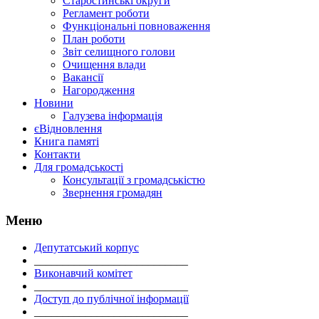
Старостинські округи
Регламент роботи
Функціональні повноваження
План роботи
Звіт селищного голови
Очищення влади
Вакансії
Нагородження
Новини
Галузева інформація
єВідновлення
Книга памяті
Контакти
Для громадськості
Консультації з громадськістю
Звернення громадян
Меню
Депутатський корпус
___________________________
Виконавчий комітет
___________________________
Доступ до публічної інформації
___________________________