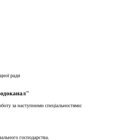
щної ради
водоканал"
оботу за наступними спеціальностями:
нального господарства.