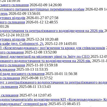
-24 14:59:16
осьмого скликання
2026-02-09 14:26:00
житлового питання внутрішньо переміщеним особам
2026-02-09 1
елець
2026-02-09 13:56:01
утових відходів
2026-01-27 07:27:58
ьмого скликання
2026-01-12 12:48:55
:01:26
одопостачання та централізованого водовідведення на 2026 рік
2
025-12-24 10:22:19
утових відходів
2025-12-24 10:20:48
кафе (вул. Соборності, 2).
2025-12-19 14:05:01
 «Козелецьводоканал»: роз’яснення та кроки для співвласників
мого скликання
2025-12-08 13:52:00
івної документації на місцевому рівні та Звіту по СЕО
2025-12-0
ованого водопостачання та водовідведення на 2026 рік.
2025-11-
ьмого скликання
2025-11-10 13:59:18
скликання
2025-10-13 11:53:35
ної ради восьмого скликання
2025-10-01 11:56:38
го скликання
2025-09-08 11:57:52
уг з централізованого водопостачання та централізованого водов
о скликання
2025-08-11 13:13:43
о скликання
2025-07-14 12:07:45
водопостачаннята/або водовідведення КП «Козелецьводоканал» Ко
ецьводоканал" селищної ради
2025-05-15 08:45:15