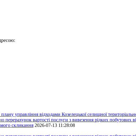
дресою:
плану управління відходами Козелецької селищної територіальн
ерахунок вартості послуги з вивезення рідких побутових ві
сьмого скликання
2026-07-13 11:28:08