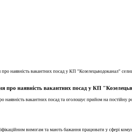
про наявність вакантних посад у КП "Козелецьводоканал" сели
я про наявність вакантних посад у КП "Козелець
ро наявність вакантних посад та оголошує прийом на постійну р
аліфікаційним вимогам та мають бажання працювати у сфері кому