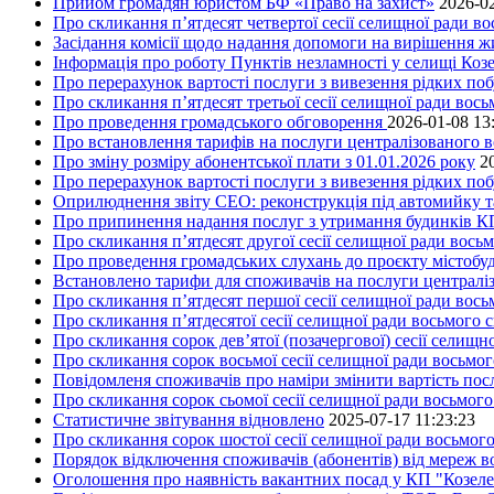
Прийом громадян юристом БФ «Право на захист»
2026-02
Про скликання п’ятдесят четвертої сесії селищної ради в
Засідання комісії щодо надання допомоги на вирішення 
Інформація про роботу Пунктів незламності у селищі Коз
Про перерахунок вартості послуги з вивезення рідких поб
Про скликання п’ятдесят третьої сесії селищної ради вос
Про проведення громадського обговорення
2026-01-08 13
Про встановлення тарифів на послуги централізованого в
Про зміну розміру абонентської плати з 01.01.2026 року
2
Про перерахунок вартості послуги з вивезення рідких поб
Оприлюднення звіту СЕО: реконструкція під автомийку та 
Про припинення надання послуг з утримання будинків КП
Про скликання п’ятдесят другої сесії селищної ради вось
Про проведення громадських слухань до проєкту містобуд
Встановлено тарифи для споживачів на послуги централіз
Про скликання п’ятдесят першої сесії селищної ради вос
Про скликання п’ятдесятої сесії селищної ради восьмого 
Про скликання сорок дев’ятої (позачергової) сесії селищ
Про скликання сорок восьмої сесії селищної ради восьмо
Повідомленя споживачів про наміри змінити вартість посл
Про скликання сорок сьомої сесії селищної ради восьмог
Статистичне звітування відновлено
2025-07-17 11:23:23
Про скликання сорок шостої сесії селищної ради восьмог
Порядок відключення споживачів (абонентів) від мереж 
Оголошення про наявність вакантних посад у КП "Козел