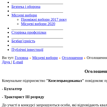
___________________________
Безпека і оборона
___________________________
Місцеві вибори
Проміжні вибори 2017 року
Місцеві вибори 2020
___________________________
Сторінка профспілки
___________________________
Безбар’єрність
___________________________
Публічні інвестиції
Ви тут:
Головна
Місцеві вибори
Оголошення
Оголошення 
Друк
|
E-mail
Оголошенн
Комунальне підприємство
"Козелецьводоканал"
повідомляє п
- Бухгалтер
- Тракторист ІІІ розряду
До участі в конкурсі запрошуються особи, які відповідають кв