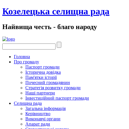
Козелецька селищна рада
Найвища честь - благо народу
Головна
Про громаду
Паспорт громади
Історична довідка
Пам'ятки історії
Почесний громадянин
Стратегія розвитку громади
Наші партнери
Інвестиційний паспорт громади
Селищна рада
Загальна інформація
Керівництво
Виконавчі органи
Апарат ради