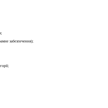
а;
рамне забезпечення);
горії;