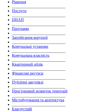
Рішення
___________________________
Послуги
___________________________
ЦНАП
___________________________
Програми
___________________________
Запобігання корупції
___________________________
Комунальні установи
___________________________
Комунальна власність
___________________________
Квартирний облік
___________________________
Фінансові ресурси
___________________________
Публічні закупівлі
___________________________
Просторовий розвиток території
___________________________
Містобудування та архітектура
___________________________
Благоустрій