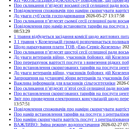
КП «КОЗЕЛЕЦЬВОДОКАНАЛ» повідомляє, що проведено пер
Про скликання п’ятдесят восьмої сесії селищної ради вос
Повідомлення споживачів про наміри скоригувати вартіст
До уваги суб’єктів господарювання
2026-05-27 13:17:58
Про скликання п’ятдесят сьомої сесії селищної ради вось
Повідомлення про намір встановити тарифи на послуги з 
08:53:29
1 травня відбудеться засідання комісії щодо житлових пи
З 1 травня у Козелецькій громаді розпочинається поливал
Щодо нарахування плати ТОВ «Еко-Сервіс-Козелець»
202
Про скликання п’ятдесят шостої сесії селищної ради вос
До уваги ветеранів війни, учасників бойових дій Козелец
Про перерахунок вартості послуги з вивезення рідких побу
Про встановлення скоригованих тарифів на послуги центр
До уваги ветеранів війни, учасників бойових дій Козелец
Запрошення на установчі збори ветеранів та учасників бо
Важлива інформація для власників сільгосптехніки
2026-0
Про скликання п’ятдесят п’ятої сесії селищної ради вось
Про встановлення скоригованих тарифів на послуги центр
Звіт про проведення електронних консультацій щодо пере
13:57:51
Повідомлення споживачів про наміри скоригувати вартість
Про намір встановлення тарифів на послуги з централіз
Про наміри скоригувати вартість послуг з централізовано
ВАЖЛИВО: Зміна режиму водопостачання
2026-02-27 07