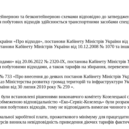
йнерною та безконтейнерною схемами відповідно до затвердженог
я побутових відходів здійснюється транспортними засобами спец
 України «Про відходи», постанови Кабінету Міністрів України 
танови Кабінету Міністрів України від 10.12.2008 № 1070 та ін
одами» від 20.06.2022 № 2320-ІХ, постанова Кабінету Міністрів
 побутовими відходами, а також тарифів на збирання, перевезен
3 № 733 «Про внесення до деяких постанов Кабінету Міністрів Ук
каз Міністерства розвитку громад територій та інфраструктури Ук
аїни від 30 липня 2010 року № 259 ».
були встановлені рішеннями виконавчого комітету Козелецької с
обмеженою відповідальністю «Еко-Сервіс-Козелець» були розрахо
ення побутових відходів, тому не відповідають вимогам чинного 
альної заробітної плати, прожиткового мінімуму для працездатних
рсів виникла невідповідність приведення діючих тарифів фактич