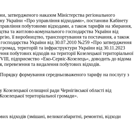
іни, затвердженого наказом Міністерства регіонального
кону України «Про управління відходами», постанови Кабінету
равління побутовими відходами, а також тарифів на збирання,
ництва та житлово-комунального господарства України від
гію, її виробництво, транспортування та постачання, а також
о господарства України від 30.07.2010 №259 «Про затвердження
громад, територій та інфраструктури України від 30.11.2023
ння побутових відходів на території Козелецької територіальної
/VIII, підприємство «Еко-Сервіс-Козелець», доводить до відома
я, перевезення та видалення побутових відходів.
я Порядку формування середньозваженого тарифу на послугу з
Козелецької селищної ради Чернігівської області від
Козелецької територіальної громади».
х відходів (змішані, великогабаритні, ремонтні, відходи