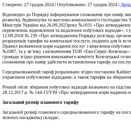
Створено: 27 грудня 2024
|
Опубліковано: 27 грудня 2024
|
Дру
Відповідно до Порядку інформування споживачів про намір змін
розвитку, будівництва та житлово-комунального господарства У
Міністрів України від 26.09.2023року №1031 «Про затвердженн
перевезення, відновлення та видалення побутових відходів», з
12.09.2018 № 239 «Про затвердження Порядку розгляду, органам
розрахунків тарифів на комунальні послуги, поданих для їх вс
Правил визначення норм надання послуг з вивезення побутових 
№1087, та у зв’язку з визначенням ТОВ «Еко-Сервіс-Козелець» в
громади згідно рішення виконавчого комітету Козелецької селищ
споживачів про намір здійснити встановлення тарифу на послуги
Середньозважений тариф розраховано згідно постанови Кабінет
управління побутовими відходами, а також тарифів на збирання
Річний обсяг збирання побутових відходів визначено на підстав
28.12.2017 р. № 144-15/VIII «Про затвердження норм надання п
Загальний розмір планового тарифу
Загальний розмір планового середньозваженого тарифу на послу
зелених насаджень) складає: