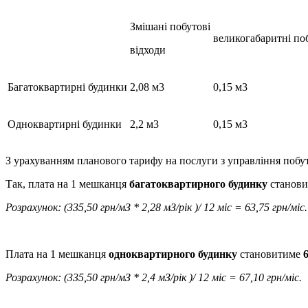
Змішані побутові
великогабаритні поб
відходи
Багатоквартирні будинки
2,08 м3
0,15 м3
Одноквартирні будинки
2,2 м3
0,15 м3
З урахуванням планового тарифу на послуги з управління побу
Так, плата на 1 мешканця
багатоквартирного будинку
станов
Розрахунок: (335,50 грн/мЗ * 2,28 мЗ/рік )/ 12 міс = 63,75 грн/міс.
Плата на 1 мешканця
одноквартирного будинку
становитиме
Розрахунок: (335,50 грн/мЗ * 2,4 мЗ/рік )/ 12 міс = 67,10 грн/міс.