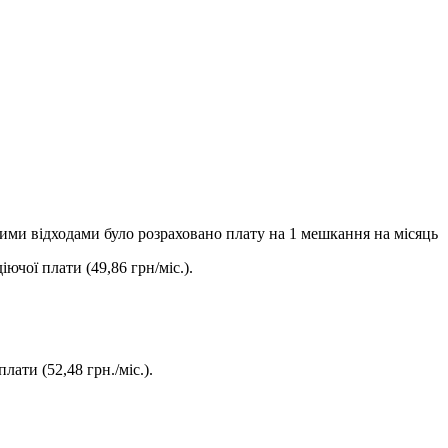
ими відходами було розраховано плату на 1 мешкання на місяць
іючої плати (49,86 грн/міс.).
лати (52,48 грн./міс.).