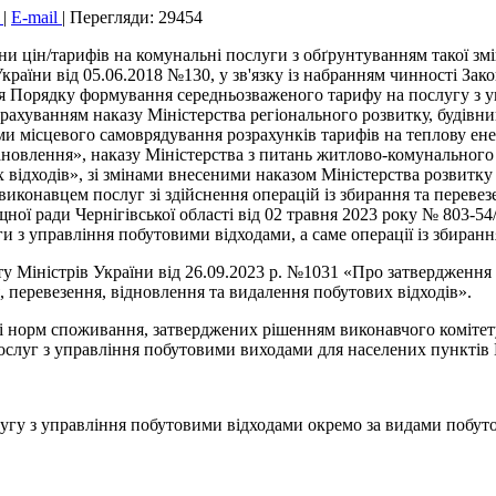
к
|
E-mail
|
Перегляди: 29454
и цін/тарифів на комунальні послуги з обґрунтуванням такої зм
країни від 05.06.2018 №130, у зв'язку із набранням чинності За
я Порядку формування середньозваженого тарифу на послугу з уп
 урахуванням наказу Міністерства регіонального розвитку, будів
и місцевого самоврядування розрахунків тарифів на теплову енер
тановлення», наказу Міністерства з питань житлово-комунальног
відходів», зі змінами внесеними наказом Міністерства розвитку 
иконавцем послуг зі здійснення операцій із збирання та перевезе
ної ради Чернігівської області від 02 травня 2023 року № 803-54
 з управління побутовими відходами, а саме операції із збиранн
у Міністрів України від 26.09.2023 р. №1031 «Про затвердженн
, перевезення, відновлення та видалення побутових відходів».
і норм споживання, затверджених рішенням виконавчого комітету 
ослуг з управління побутовими виходами для населених пунктів 
гу з управління побутовими відходами окремо за видами побутови