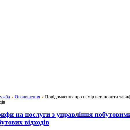
лужба
Оголошення
Повідомлення про намір встановити тариф
дів
ифи на послуги з управління побутовими
утових відходів