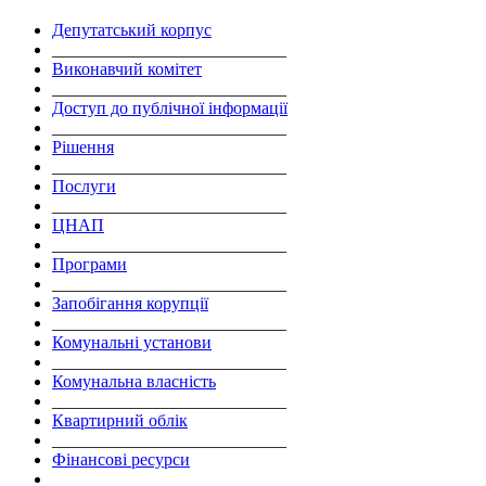
Депутатський корпус
___________________________
Виконавчий комітет
___________________________
Доступ до публічної інформації
___________________________
Рішення
___________________________
Послуги
___________________________
ЦНАП
___________________________
Програми
___________________________
Запобігання корупції
___________________________
Комунальні установи
___________________________
Комунальна власність
___________________________
Квартирний облік
___________________________
Фінансові ресурси
___________________________