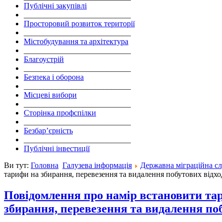
Публічні закупівлі
___________________________
Просторовий розвиток території
___________________________
Містобудування та архітектура
___________________________
Благоустрій
___________________________
Безпека і оборона
___________________________
Місцеві вибори
___________________________
Сторінка профспілки
___________________________
Безбар’єрність
___________________________
Публічні інвестиції
Ви тут:
Головна
Галузева інформація
Державна міграційна с
тарифи на збирання, перевезення та видалення побутових відхо
Повідомлення про намір встановити тар
збирання, перевезення та видалення поб