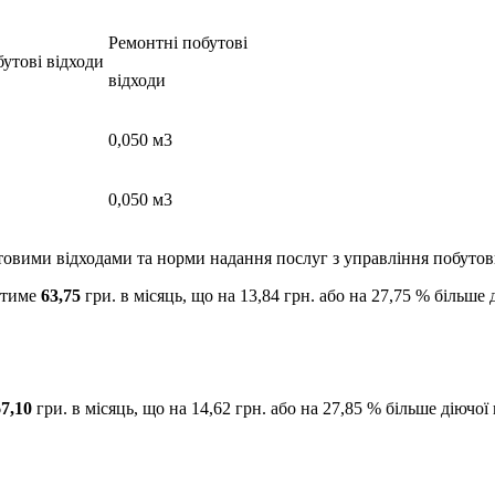
Ремонтні побутові
утові відходи
відходи
0,050 м3
0,050 м3
товими відходами та норми надання послуг з управління побутов
итиме
63,75
гри. в місяць, що на 13,84 грн. або на 27,75 % більше д
67,10
гри. в місяць, що на 14,62 грн. або на 27,85 % більше діючої п