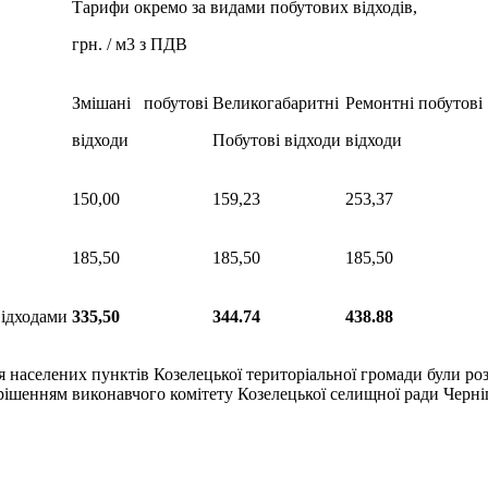
Тарифи окремо за видами побутових відходів,
грн. / м3 з ПДВ
Змішані побутові
Великогабаритні
Ремонтні побутові
відходи
Побутові відходи
відходи
150,00
159,23
253,37
185,50
185,50
185,50
відходами
335,50
344.74
438.88
населених пунктів Козелецької територіальної громади були розр
ням виконавчого комітету Козелецької селищної ради Чернігівсь