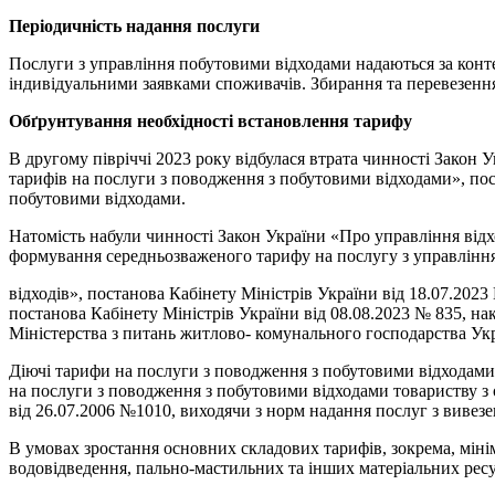
Періодичність надання послуги
Послуги з управління побутовими відходами надаються за конте
індивідуальними заявками споживачів. Збирання та перевезенн
Обґрунтування необхідності встановлення тарифу
В другому півріччі 2023 року відбулася втрата чинності Закон
тарифів на послуги з поводження з побутовими відходами», пос
побутовими відходами.
Натомість набули чинності Закон України «Про управління відх
формування середньозваженого тарифу на послугу з управління
відходів», постанова Кабінету Міністрів України від 18.07.202
постанова Кабінету Міністрів України від 08.08.2023 № 835, на
Міністерства з питань житлово- комунального господарства Укр
Діючі тарифи на послуги з поводження з побутовими відходами 
на послуги з поводження з побутовими відходами товариству з 
від 26.07.2006 №1010, виходячи з норм надання послуг з вивез
В умовах зростання основних складових тарифів, зокрема, мінім
водовідведення, пально-мастильних та інших матеріальних ресу