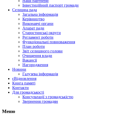
Наші партнери
Інвестиційний паспорт громади
Селищна рада
Загальна інформація
Керівництво
Виконавчі органи
Апарат ради
Старостинські округи
Регламент роботи
Функціональні повноваження
План роботи
Звіт селищного голови
Очищення влади
Вакансії
Нагородження
Новини
Галузева інформація
єВідновлення
Книга памяті
Контакти
Для громадськості
Консультації з громадськістю
Звернення громадян
Меню