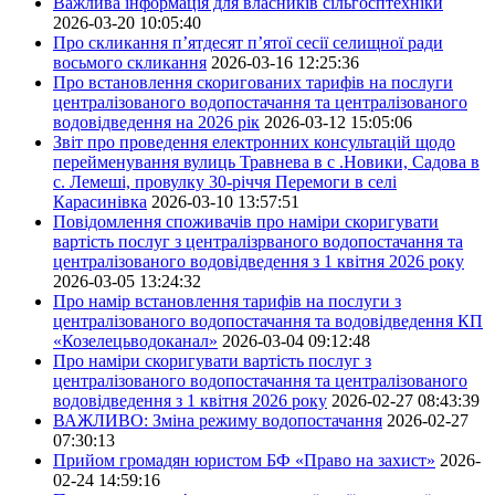
Важлива інформація для власників сільгосптехніки
2026-03-20 10:05:40
Про скликання п’ятдесят п’ятої сесії селищної ради
восьмого скликання
2026-03-16 12:25:36
Про встановлення скоригованих тарифів на послуги
централізованого водопостачання та централізованого
водовідведення на 2026 рік
2026-03-12 15:05:06
Звіт про проведення електронних консультацій щодо
перейменування вулиць Травнева в с .Новики, Садова в
с. Лемеші, провулку 30-річчя Перемоги в селі
Карасинівка
2026-03-10 13:57:51
Повідомлення споживачів про наміри скоригувати
вартість послуг з централізрваного водопостачання та
централізованого водовідведення з 1 квітня 2026 року
2026-03-05 13:24:32
Про намір встановлення тарифів на послуги з
централізованого водопостачання та водовідведення КП
«Козелецьводоканал»
2026-03-04 09:12:48
Про наміри скоригувати вартість послуг з
централізованого водопостачання та централізованого
водовідведення з 1 квітня 2026 року
2026-02-27 08:43:39
ВАЖЛИВО: Зміна режиму водопостачання
2026-02-27
07:30:13
Прийом громадян юристом БФ «Право на захист»
2026-
02-24 14:59:16