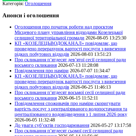
Категорія:
Оголошення
Анонси і оголошення
Оголошення про початок роботи над проєктом
Місцевого плану управління відходами Козелецької
селищної територіальної громади
2026-08-05 13:25:30
КП «КОЗЕЛЕЦЬВОДОКАНАЛ» повідомляє, що
проведено перерахунок вартості послуги з вивезення
рідких побутових відходів
2026-08-03 13:51:23
Про скликання п’ятдесят дев’ятої сесії селищної ради
восьмого скликання
2026-07-13 11:28:08
Повідомлення про наміри
2026-07-07 11:34:47
КП «КОЗЕЛЕЦЬВОДОКАНАЛ» повідомляє, що
проведено перерахунок вартості послуги з вивезення
рідких побутових відходів
2026-06-25 11:46:13
Про скликання п’ятдесят восьмої сесії селищної ради
восьмого скликання
2026-06-15 11:52:11
Повідомлення споживачів про наміри скоригувати
вартість послуг з централізрваного водопостачання та
централізованого водовідведення з 1 липня 2026 року
2026-06-05 11:32:48
До уваги суб’єктів господарювання
2026-05-27 13:17:58
Про скликання п’ятдесят сьомої сесії селищної ради