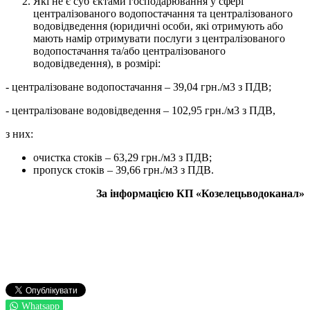
Які не є суб’єктами господарювання у сфері
централізованого водопостачання та централізованого
водовідведення (юридичні особи, які отримують або
мають намір отримувати послуги з централізованого
водопостачання та/або централізованого
водовідведення), в розмірі:
- централізоване водопостачання – 39,04 грн./м3 з ПДВ;
- централізоване водовідведення – 102,95 грн./м3 з ПДВ,
з них:
очистка стоків – 63,29 грн./м3 з ПДВ;
пропуск стоків – 39,66 грн./м3 з ПДВ.
За інформацією
КП
«
Козелецьводоканал
»
Whatsapp