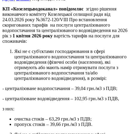
К
П
«
Козелецьводоканал
» повідомляє
згідно рішення
виконавчого комітету Козелецької селищної ради від
24.03.2026 року №3672-120/VIII Про встановлення
скоригованих тарифів на послуги централізованого
водопостачання та централізованого водовідведення на 2026
рік з
1
квітня
2026
року
вартість тарифів на послуги для
споживачів:
Які не є суб'єктами господарювання в сфері
централізованого водопостачання та централізованого
водовідведення (фізичні особи (населення), які
отримують або мають намір отримувати послуги з
централізованого водопостачання та/або
централізованого водовідведення), в розмірі:
- централізоване водопостачання – 39,04 грн./м3 з ПДВ;
- централізоване водовідведення – 102,95 грн./м3 з ПДВ,
з них:
очистка стоків – 63,29 грн./м3 з ПДВ;
пропуск стоків – 39,66 грн./м3 з ПДВ.