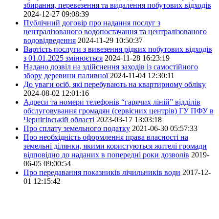
збирання, перевезення та видалення побутових відходів
2024-12-27 09:08:39
Публічний договір про надання послуг з
централізованого водопостачання та централізованого
водовідведення
2024-11-29 10:50:37
Вартість послуги з вивезення рідких побутових відходів
з 01.01.2025 змінюється
2024-11-28 16:23:19
Надано дозвіл на здійснення заходів із самостійного
збору деревини паливної
2024-11-04 12:30:11
До уваги осіб, які перебувають на квартирному обліку
2024-08-02 12:01:16
Адреси та номери телефонів “гарячих ліній” відділів
обслуговування громадян (сервісних центрів) ГУ ПФУ в
Чернігівській області
2023-03-17 13:03:18
Про сплату земельного податку
2021-06-30 05:57:33
Про необхідність оформлення права власності на
земельні ділянки, якими користуються жителі громади
відповідно до наданих в попередні роки дозволів
2019-
06-05 09:00:54
Про передавання показників лічильників води
2017-12-
01 12:15:42