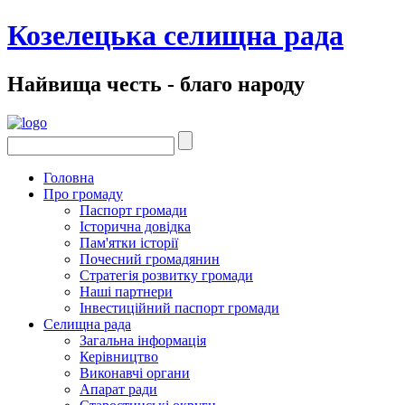
Козелецька селищна рада
Найвища честь - благо народу
Головна
Про громаду
Паспорт громади
Історична довідка
Пам'ятки історії
Почесний громадянин
Стратегія розвитку громади
Наші партнери
Інвестиційний паспорт громади
Селищна рада
Загальна інформація
Керівництво
Виконавчі органи
Апарат ради