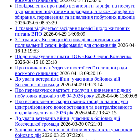
восьмого скликання
2026-05-14 11:56:46
Повідомлення про намір встановити тарифи на послуги
з управління побутовими відходами, а також тарифи на
збирання, перевезення та видалення побутових відходів
2026-05-05 08:53:29
1 травня відбудеться засідання комісії щодо житлових
питань ВПО
2026-04-29 14:06:09
З 1 травня у Козелецькій громаді розпочинається
поливальний сезон: інформація для споживачів
2026-04-
16 13:19:53
Щодо нарахування плати ТОВ «Еко-Сервіс-Козелець»
2026-04-15 10:23:18
Про скликання п’ятдесят шостої сесії селищної ради
восьмого скликання
2026-04-13 09:20:16
До уваги ветеранів війни, учасників бойових дій
Козелецької громади
2026-04-09 09:29:14
Про перерахунок вартості послуги з вивезення рідких
побутових відходів з 08.04.2026 року
2026-04-06 13:09:08
Про встановлення скоригованих тарифів на послуги
централізованого водопостачання та централізованого
водовідведення на 2026 рік
2026-04-02 13:47:15
До уваги ветеранів війни, учасників бойових дій
Козелецької громади
2026-03-30 07:21:01
Запрошення на установчі збори ветеранів та учасників
бойових дій
2026-03-25 07:22:01