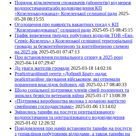
Порядок відключення споживачів (абонентів) від мереж
водопостачаннята/або водовідведення КП
«Козелецьводоканал» Козелецької селищної ради
2025-
05-28 08:15:55
Оголошення про наявність вакантних посад у КП
"Козелецьводоканал" селищної ради
2025-05-15 08:45:15
Графік вивезення твердих побутових відходів ТОВ «Еко-
Сервіс-Козелець» з Козелецької селищної територіальної
громади за безконтейнерною та контейнерною схемою
на 2025 рік
2025-05-01 07:47:13
Про встановлення поливального сезону в 2025 році
2025-04-14 07:29:47
До уваги жителів громади
2025-03-18 14:02:16
Реабілітаційний центр «Добрий Брат» надає
реабілітаційне лікування військовим, які отримали
поранення внаслідок бойових дій
2025-02-17 08:40:33
Щодо соціальної підтримки членів сімей полонених та
зниклих безвісти ветеранів війни
2025-01-17 13:08:39
«Підтримка виробництва молока з доданою вартістю
сімейними господарствами»
2025-01-06 13:14:02
Змінились тарифи на послуги централізованого
водопостачання та централізованого водовідведення
2025-01-02 12:26:32
Повідомлення про намір встановити тарифи на послуги
з управління побутовими відходами, а також тарифи на