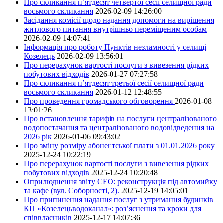
Про скликання п’ятдесят четвертої сесії селищної ради
восьмого скликання
2026-02-09 14:26:00
Засідання комісії щодо надання допомоги на вирішення
житлового питання внутрішньо переміщеним особам
2026-02-09 14:07:41
Інформація про роботу Пунктів незламності у селищі
Козелець
2026-02-09 13:56:01
Про перерахунок вартості послуги з вивезення рідких
побутових відходів
2026-01-27 07:27:58
Про скликання п’ятдесят третьої сесії селищної ради
восьмого скликання
2026-01-12 12:48:55
Про проведення громадського обговорення
2026-01-08
13:01:26
Про встановлення тарифів на послуги централізованого
водопостачання та централізованого водовідведення на
2026 рік
2026-01-06 09:43:02
Про зміну розміру абонентської плати з 01.01.2026 року
2025-12-24 10:22:19
Про перерахунок вартості послуги з вивезення рідких
побутових відходів
2025-12-24 10:20:48
Оприлюднення звіту СЕО: реконструкція під автомийку
та кафе (вул. Соборності, 2).
2025-12-19 14:05:01
Про припинення надання послуг з утримання будинків
КП «Козелецьводоканал»: роз’яснення та кроки для
співвласників
2025-12-17 14:07:36