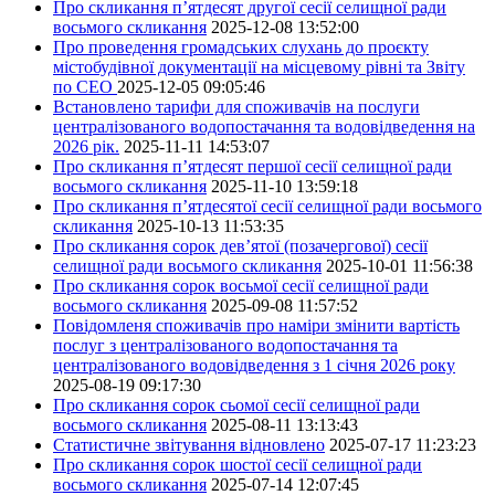
Про скликання п’ятдесят другої сесії селищної ради
восьмого скликання
2025-12-08 13:52:00
Про проведення громадських слухань до проєкту
містобудівної документації на місцевому рівні та Звіту
по СЕО
2025-12-05 09:05:46
Встановлено тарифи для споживачів на послуги
централізованого водопостачання та водовідведення на
2026 рік.
2025-11-11 14:53:07
Про скликання п’ятдесят першої сесії селищної ради
восьмого скликання
2025-11-10 13:59:18
Про скликання п’ятдесятої сесії селищної ради восьмого
скликання
2025-10-13 11:53:35
Про скликання сорок дев’ятої (позачергової) сесії
селищної ради восьмого скликання
2025-10-01 11:56:38
Про скликання сорок восьмої сесії селищної ради
восьмого скликання
2025-09-08 11:57:52
Повідомленя споживачів про наміри змінити вартість
послуг з централізованого водопостачання та
централізованого водовідведення з 1 січня 2026 року
2025-08-19 09:17:30
Про скликання сорок сьомої сесії селищної ради
восьмого скликання
2025-08-11 13:13:43
Статистичне звітування відновлено
2025-07-17 11:23:23
Про скликання сорок шостої сесії селищної ради
восьмого скликання
2025-07-14 12:07:45