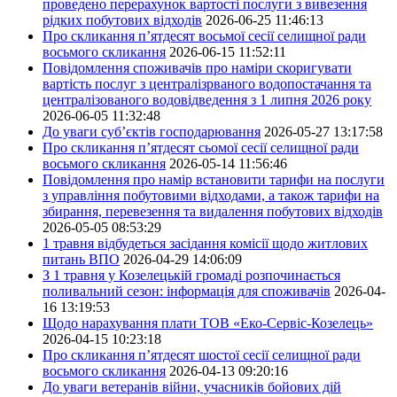
проведено перерахунок вартості послуги з вивезення
рідких побутових відходів
2026-06-25 11:46:13
Про скликання п’ятдесят восьмої сесії селищної ради
восьмого скликання
2026-06-15 11:52:11
Повідомлення споживачів про наміри скоригувати
вартість послуг з централізрваного водопостачання та
централізованого водовідведення з 1 липня 2026 року
2026-06-05 11:32:48
До уваги суб’єктів господарювання
2026-05-27 13:17:58
Про скликання п’ятдесят сьомої сесії селищної ради
восьмого скликання
2026-05-14 11:56:46
Повідомлення про намір встановити тарифи на послуги
з управління побутовими відходами, а також тарифи на
збирання, перевезення та видалення побутових відходів
2026-05-05 08:53:29
1 травня відбудеться засідання комісії щодо житлових
питань ВПО
2026-04-29 14:06:09
З 1 травня у Козелецькій громаді розпочинається
поливальний сезон: інформація для споживачів
2026-04-
16 13:19:53
Щодо нарахування плати ТОВ «Еко-Сервіс-Козелець»
2026-04-15 10:23:18
Про скликання п’ятдесят шостої сесії селищної ради
восьмого скликання
2026-04-13 09:20:16
До уваги ветеранів війни, учасників бойових дій