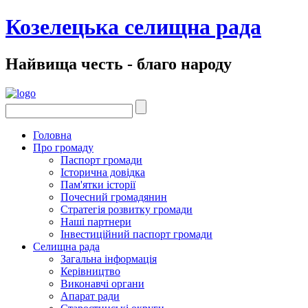
Козелецька селищна рада
Найвища честь - благо народу
Головна
Про громаду
Паспорт громади
Історична довідка
Пам'ятки історії
Почесний громадянин
Стратегія розвитку громади
Наші партнери
Інвестиційний паспорт громади
Селищна рада
Загальна інформація
Керівництво
Виконавчі органи
Апарат ради