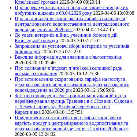
Козелецької громади
2026-04-09 09:29:14
Про перерахунок вартості послуги з вивезення рідких
побутових відходів з 08.04.2026 року
2026-04-06 13:09:08
Про встановлення скоригованих тарифів на послуги
централізованого водопостачання та централізованого
водовідведення на 2026 рік
2026-04-02 13:47:15
До уваги ветеранів війни, учасників бойових дій
Козелецької громади
2026-03-30 07:21:01
Запрошення на установчі збори ветеранів та учасників
бойових дій
2026-03-25 07:22:01
Важлива інформація для власників сільгосптехніки
2026-03-20 10:05:40
Про скликання п’ятдесят п’ятої сесії селищної ради
восьмого скликання
2026-03-16 12:25:36
Про встановлення скоригованих тарифів на послуги
централізованого водопостачання та централізованого
водовідведення на 2026 рік
2026-03-12 15:05:06
Звіт про проведення електронних консультацій щодо
перейменування вулиць Травнева в с .Новики, Садова в
с. Лемеші, провулку 30-річчя Перемоги в селі
Карасинівка
2026-03-10 13:57:51
Повідомлення споживачів про наміри скоригувати
вартість послуг з централізрваного водопостачання та
централізованого водовідведення з 1 квітня 2026 року
2026-03-05 13:24:32