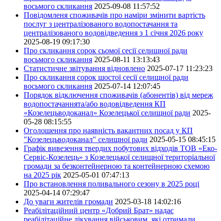
восьмого скликання
2025-09-08 11:57:52
Повідомленя споживачів про наміри змінити вартість
послуг з централізованого водопостачання та
централізованого водовідведення з 1 січня 2026 року
2025-08-19 09:17:30
Про скликання сорок сьомої сесії селищної ради
восьмого скликання
2025-08-11 13:13:43
Статистичне звітування відновлено
2025-07-17 11:23:23
Про скликання сорок шостої сесії селищної ради
восьмого скликання
2025-07-14 12:07:45
Порядок відключення споживачів (абонентів) від мереж
водопостачаннята/або водовідведення КП
«Козелецьводоканал» Козелецької селищної ради
2025-
05-28 08:15:55
Оголошення про наявність вакантних посад у КП
"Козелецьводоканал" селищної ради
2025-05-15 08:45:15
Графік вивезення твердих побутових відходів ТОВ «Еко-
Сервіс-Козелець» з Козелецької селищної територіальної
громади за безконтейнерною та контейнерною схемою
на 2025 рік
2025-05-01 07:47:13
Про встановлення поливального сезону в 2025 році
2025-04-14 07:29:47
До уваги жителів громади
2025-03-18 14:02:16
Реабілітаційний центр «Добрий Брат» надає
реабілітаційне лікування військовим, які отримали