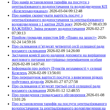
Про намір встановлення тарифів на послуги з
централізованого водопостачання та водовідведення КП
«Козелецьводоканал»
2026-03-04 09:12:48
Про наміри скоригувати вартість послуг з
централізованого водопостачання та централізованого
водовідведення з 1 квітня 2026 року
2026-02-27 08:43:39
ВАЖЛИВО: Зміна режиму водопостачання
2026-02-27
07:30:13
Прийом громадян юристом БФ «Право на захист»
2026-
02-24 14:59:16
Про скликання п’ятдесят четвертої сесії селищної ради
восьмого скликання
2026-02-09 14:26:00
Засідання комісії щодо надання допомоги на вирішення
житлового питання внутрішньо переміщеним особам
2026-02-09 14:07:41
Інформація про роботу Пунктів незламності у селищі
Козелець
2026-02-09 13:56:01
Про перерахунок вартості послуги з вивезення рідких
побутових відходів
2026-01-27 07:27:58
Про скликання п’ятдесят третьої сесії селищної ради
восьмого скликання
2026-01-12 12:48:55
Про проведення громадського обговорення
2026-01-08
13:01:26
Про встановлення тарифів на послуги централізованого
водопостачання та централізованого водовідведення на