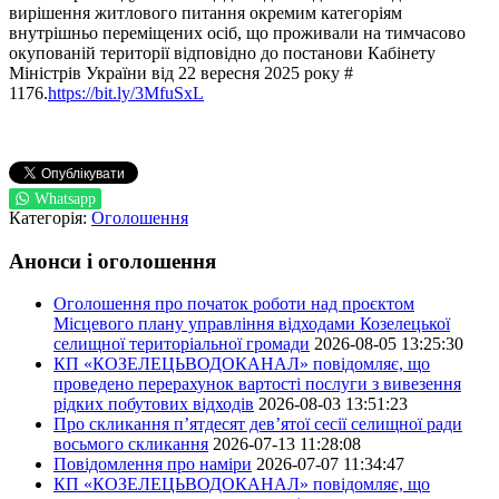
вирішення житлового питання окремим категоріям
внутрішньо переміщених осіб, що проживали на тимчасово
окупованій території відповідно до постанови Кабінету
Міністрів України від 22 вересня 2025 року #
1176.
https://bit.ly/3MfuSxL
Whatsapp
Категорія:
Оголошення
Анонси і оголошення
Оголошення про початок роботи над проєктом
Місцевого плану управління відходами Козелецької
селищної територіальної громади
2026-08-05 13:25:30
КП «КОЗЕЛЕЦЬВОДОКАНАЛ» повідомляє, що
проведено перерахунок вартості послуги з вивезення
рідких побутових відходів
2026-08-03 13:51:23
Про скликання п’ятдесят дев’ятої сесії селищної ради
восьмого скликання
2026-07-13 11:28:08
Повідомлення про наміри
2026-07-07 11:34:47
КП «КОЗЕЛЕЦЬВОДОКАНАЛ» повідомляє, що