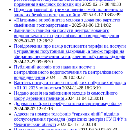
поранення внаслідок бойових дій
2025-02-17 08:40:33
Щодо соціальної підтримки членів сімей полонених та
зниклих безвісти ветеранів війни
2025-01-17 13:08:39
«Підтримка виробництва молока з доданою вартістю
сімейними господарствами»
2025-01-06 13:14:02
Змінились тарифи на послуги централізованого
водопостачання та централізованого водовідведення
2025-01-02 12:26:32
Повідомлення про намір встановити тарифи на послуги
з управління побутовими відходами, а також тарифи на
збирання, перевезення та видалення побутових відходів
2024-12-27 09:08:39
Публічний договір про надання послуг з
централізованого водопостачання та централізованого
водовідведення
2024-11-29 10:50:37
Вартість послуги з вивезення рідких побутових відходів
з 01.01.2025 змінюється
2024-11-28 16:23:19
Надано дозвіл на здійснення заходів із самостійного
збору деревини паливної
2024-11-04 12:30:11
До уваги осіб, які перебувають на квартирному обліку
2024-08-02 12:01:16
Адреси та номери телефонів “гарячих ліній” відділів
обслуговування громадян (сервісних центрів) ГУ ПФУ в
Чернігівській області
2023-03-17 13:03:18
Про сплату земельного податку
2021-06-30 05:57:33