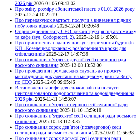
2026 рік
2026-01-06 09:43:02
Про зміну розміру абонентської плати з 01.01.2026 року
2025-12-24 10:22:19
Про перерахунок вартості послуги з вивезення рідких
побутових відходів
2025-12-24 10:20:48
Оприлюднення звіту СЕО: реконструкція під автомийку
та кафе (вул. Соборності, 2).
2025-12-19 14:05:01
Про припинення надання послуг з утримання будинків
КП «Козелецьводоканал»: роз’яснення та кроки для
співвласників
2025-12-17 14:07:36
Про скликання п’ятдесят другої сесії селищної ради
восьмого скликання
2025-12-08 13:52:00
Про проведення громадських слухань до проєкту
містобудівної документації на місцевому рівні та Звіту
по СЕО
2025-12-05 09:05:46
Встановлено тарифи для споживачів на послуги
централізованого водопостачання та водовідведення на
2026 рік.
2025-11-11 14:53:07
Про скликання п’ятдесят першої сесії селищної ради
восьмого скликання
2025-11-10 13:59:18
Про скликання п’ятдесятої сесії селищної ради восьмого
скликання
2025-10-13 11:53:35
Про скликання сорок дев’ятої (позачергової) сесії
селищної ради восьмого скликання
2025-10-01 11:56:38
Про скликання сорок восьмої сесії селищної ради