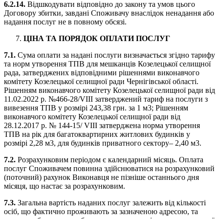
6.2.14.
Відшкодувати відповідно до закону та умов цього
Договору збитки, завдані Споживачу внаслідок ненадання або
надання послуг не в повному обсязі.
ЦІНА ТА ПОРЯДОК ОПЛАТИ ПОСЛУГ
7.1.
Сума оплати за надані послуги визначається згідно тарифу
та норм утворення ТПВ для мешканців Козелецької селищної
рада, затверджених відповідними рішеннями виконавчого
комітету Козелецької селищної ради Чернігівської області.
Рішенням виконавчого комітету Козелецької селищної ради від
11.02.2022 р. №466-28/VIII затверджений тариф на послуги з
вивезення ТПВ у розмірі 243,38 грн. за 1 м3; Рішенням
виконавчого комітету Козелецької селищної ради від
28.12.2017 р. № 144-15/ VIII затверджена норма утворення
ТПВ на рік для багатоквартирних житлових будинків у
розмірі 2,28 м3, для будинків приватного сектору– 2,40 м3.
7.2.
Розрахунковим періодом є календарний місяць. Оплата
послуг Споживачем повинна здійснюватися на розрахунковий
(поточний) рахунок Виконавця не пізніше останнього дня
місяця, що настає за розрахунковим.
7.3.
Загальна вартість наданих послуг залежить від кількості
осіб, що фактично проживають за зазначеною адресою, та