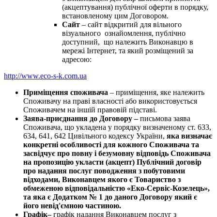
(акцептування) публічної оферти в порядку,
встановленому цим Договором.
Сайт
– сайт відкритий для вільного
візуального ознайомлення, публічно
доступний, що належить Виконавцю в
мережі Інтернет, та який розміщений за
адресою:
http://www.eco-s-k.com.ua
Приміщення споживача
– приміщення, яке належить
Споживачу на праві власності або використовується
Споживачем на іншій правовій підставі.
Заява-приєднання до Договору –
письмова заява
Споживача, що укладена у порядку визначеному ст. 633,
634, 641, 642 Цивільного кодексу України,
яка визначає
конкретні
особливості для кожного Споживача та
засвідчує про повну і безумовну відповідь Споживача
на пропозицію укласти (акцепт) Публічний договір
про надання послуг поводження з побутовими
відходами, Виконавцем якого є Товариство з
обмеженою відповідальністю «Еко-Сервіс-Козелець»,
та яка є Додатком № 1 до даного Договору
який є
його невід'ємною частиною.
Графік–
графік надання Виконавцем послуг з