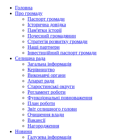
Головна
Про громаду
Паспорт громади
Історична довідка
Пам'ятки історії
Почесний громадянин
Стратегія розвитку громади
Наші партнери
Інвестиційний паспорт громади
Селищна рада
Загальна інформація
Керівництво
Виконавчі органи
Апарат ради
Старостинські округи
Регламент роботи
Функціональні повноваження
План роботи
Звіт селищного голови
Очищення влади
Вакансії
Нагородження
Новини
Галузева інформація