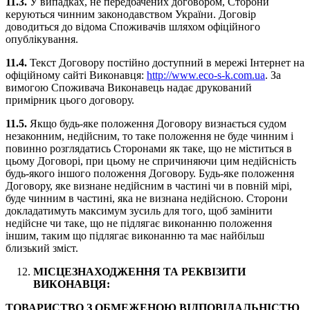
11.3.
У випадках, не передбачених договором, Сторони
керуються чинним законодавством України. Договір
доводиться до відома Споживачів шляхом офіційного
опублікування.
11.4.
Текст Договору постійно доступний в мережі Інтернет на
офіційному сайті Виконавця:
http://www.eco-s-k.com.ua
. За
вимогою Споживача Виконавець надає друкований
примірник цього договору.
11.5.
Якщо будь-яке положення Договору визнається судом
незаконним, недійсним, то таке положення не буде чинним і
повинно розглядатись Сторонами як таке, що не міститься в
цьому Договорі, при цьому не спричиняючи цим недійсність
будь-якого іншого положення Договору. Будь-яке положення
Договору, яке визнане недійсним в частині чи в повній мірі,
буде чинним в частині, яка не визнана недійсною. Сторони
докладатимуть максимум зусиль для того, щоб замінити
недійсне чи таке, що не підлягає виконанню положення
іншим, таким що підлягає виконанню та має найбільш
близький зміст.
МІСЦЕЗНАХОДЖЕННЯ ТА РЕКВІЗИТИ
ВИКОНАВЦЯ:
ТОВАРИСТВО З ОБМЕЖЕНОЮ ВІДПОВІДАЛЬНІСТЮ