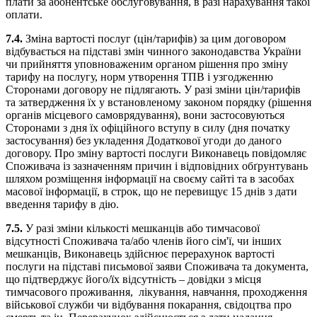
плати за абонентське обслуговування, в разі нарахування такої
оплати.
7.4.
Зміна вартості послуг (цін/тарифів) за цим договором
відбувається на підставі змін чинного законодавства України
чи прийняття уповноваженим органом рішення про зміну
тарифу на послугу, норм утворення ТПВ і узгодженню
Сторонами договору не підлягають. У разі зміни цін/тарифів
та затвердження їх у встановленому законом порядку (рішення
органів місцевого самоврядування), вони застосовуються
Сторонами з дня їх офіційного вступу в силу (дня початку
застосування) без укладення Додаткової угоди до даного
договору. Про зміну вартості послуги Виконавець повідомляє
Споживача із зазначенням причин і відповідних обґрунтувань
шляхом розміщення інформації на своєму сайті та в засобах
масової інформації, в строк, що не перевищує 15 днів з дати
введення тарифу в дію.
7.5.
У разі зміни кількості мешканців або тимчасової
відсутності Споживача та/або членів його сім'ї, чи інших
мешканців, Виконавець здійснює перерахунок вартості
послуги на підставі письмової заяви Споживача та документа,
що підтверджує його/їх відсутність – довідки з місця
тимчасового проживання, лікування, навчання, проходження
військової служби чи відбування покарання, свідоцтва про