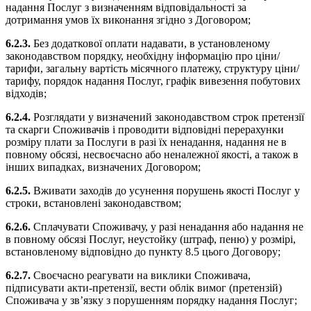
надання Послуг з визначенням відповідальності за
дотримання умов їх виконання згідно з Договором;
6.2.3.
Без додаткової оплати надавати, в установленому
законодавством порядку, необхідну інформацію про ціни/
тарифи, загальну вартість місячного платежу, структуру ціни/
тарифу, порядок надання Послуг, графік вивезення побутових
відходів;
6.2.4.
Розглядати у визначений законодавством строк претензії
та скарги Споживачів і проводити відповідні перерахунки
розміру плати за Послуги в разі їх ненадання, надання не в
повному обсязі, несвоєчасно або неналежної якості, а також в
інших випадках, визначених Договором;
6.2.5.
Вживати заходів до усунення порушень якості Послуг у
строки, встановлені законодавством;
6.2.6.
Сплачувати Споживачу, у разі ненадання або надання не
в повному обсязі Послуг, неустойку (штраф, пеню) у розмірі,
встановленому відповідно до пункту 8.5 цього Договору;
6.2.7.
Своєчасно реагувати на виклики Споживача,
підписувати акти-претензії, вести облік вимог (претензій)
Споживача у зв’язку з порушенням порядку надання Послуг;