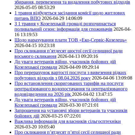
збирання, перевезення та видалення побутових відходів
2026-05-05 08:53:29
1 травня відбудеться засідання комісії щодо житлових
питань ВПО
2026-04-29 14:06:09
З 1 травня у Козелецькій громаді розпочинається
поливальний сезон: інформація для споживачів
2026-04-
16 13:19:53
Щодо нарахування плати ТОВ «Еко-Сервіс-Козелець»
2026-04-15 10:23:18
Про скликання п’ятдесят шостої сесії селищної ради
восьмого скликання
2026-04-13 09:20:16
До уваги ветеранів війни, учасників бойових дій
Козелецької громади
2026-04-09 09:29:14
Про перерахунок вартості послуги з вивезення рідких
побутових відходів з 08.04.2026 року
2026-04-06 13:09:08
Про встановлення скоригованих тарифів на послуги
централізованого водопостачання та централізованого
водовідведення на 2026 рік
2026-04-02 13:47:15
До уваги ветеранів війни, учасників бойових дій
Козелецької громади
2026-03-30 07:21:01
Запрошення на установчі збори ветеранів та учасників
бойових дій
2026-03-25 07:22:01
Важлива інформація для власників сільгосптехніки
2026-03-20 10:05:40
Про скликання п’ятдесят п’ятої сесії селищної ради