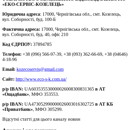
«ЕКО-СЕРВІС-КОЗЕЛЕЦЬ»
Юридична адреса
: 17000, Чернігівська обл., смт. Козелець,
вул. Соборності, буд. 100-Б
Фактична адреса:
17000, Чернігівська обл., смт. Козелець,
вул. Соборності, буд. 40, офіс 210
Код ЄДРПОУ:
37894785
Телефон:
+38 (096) 566-97-39, +38 (093) 362-66-69, +38 (04646)
4-18-96
Е
mail
:
kozecoservis@gmail.com
Сайт:
http://www.eco-s-k.com.ua/
р/р IBAN:
UA603535530000026008300831365
в АТ
«Ощадбанк»
, МФО 353553.
р/р IBAN:
UA473052990000026003016302725
в АТ КБ
«Приватбанк»
, МФО 305299.
Відсутні статті для цього каналу новин