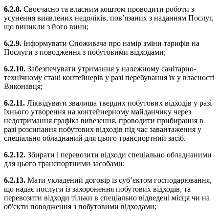
6.2.8.
Своєчасно та власним коштом проводити роботи з
усунення виявлених недоліків, пов’язаних з наданням Послуг,
що виникли з його вини;
6.2.9.
Інформувати Споживача про намір зміни тарифів на
Послуги з поводження з побутовими відходами;
6.2.10.
Забезпечувати утримання у належному санітарно-
технічному стані контейнерів у разі перебування їх у власності
Виконавця;
6.2.11.
Ліквідувати звалища твердих побутових відходів у разі
їхнього утворення на контейнерному майданчику через
недотримання графіка вивезення, проводити прибирання в
разі розсипання побутових відходів під час завантаження у
спеціально обладнаний для цього транспортний засіб.
6.2.12.
Збирати і перевозити відходи спеціально обладнаними
для цього транспортними засобами;
6.2.13.
Мати укладений договір із суб’єктом господарювання,
що надає послуги із захоронення побутових відходів, та
перевозити відходи тільки в спеціально відведені місця чи на
об'єкти поводження з побутовими відходами;