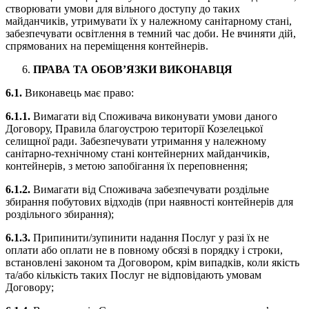
створювати умови для вільного доступу до таких
майданчиків, утримувати їх у належному санітарному стані,
забезпечувати освітлення в темний час доби. Не вчиняти дій,
спрямованих на переміщення контейнерів.
ПРАВА ТА ОБОВ’ЯЗКИ ВИКОНАВЦЯ
6.1.
Виконавець має право:
6.1.1.
Вимагати від Споживача виконувати умови даного
Договору, Правила благоустрою території Козелецької
селищної ради. Забезпечувати утримання у належному
санітарно-технічному стані контейнерних майданчиків,
контейнерів, з метою запобігання їх переповнення;
6.1.2.
Вимагати від Споживача забезпечувати роздільне
збирання побутових відходів (при наявності контейнерів для
роздільного збирання);
6.1.3.
Припинити/зупинити надання Послуг у разі їх не
оплати або оплати не в повному обсязі в порядку і строки,
встановлені законом та Договором, крім випадків, коли якість
та/або кількість таких Послуг не відповідають умовам
Договору;