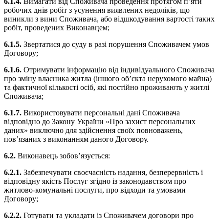
6.1.4.
Вимагати від Споживача проведення протягом п’яти
робочих днів робіт з усунення виявлених недоліків, що
виникли з вини Споживача, або відшкодування вартості таких
робіт, проведених Виконавцем;
6.1.5.
Звертатися до суду в разі порушення Споживачем умов
Договору;
6.1.6.
Отримувати інформацію від індивідуального Споживача
про зміну власника житла (іншого об’єкта нерухомого майна)
та фактичної кількості осіб, які постійно проживають у житлі
Споживача;
6.1.7.
Використовувати персональні дані Споживача
відповідно до Закону України «Про захист персональних
даних» виключно для здійснення своїх повноважень,
пов’язаних з виконанням даного Договору.
6.2.
Виконавець зобов’язується:
6.2.1.
Забезпечувати своєчасність надання, безперервність і
відповідну якість Послуг згідно із законодавством про
житлово-комунальні послуги, про відходи та умовами
Договору;
6.2.2.
Готувати та укладати із Споживачем договори про