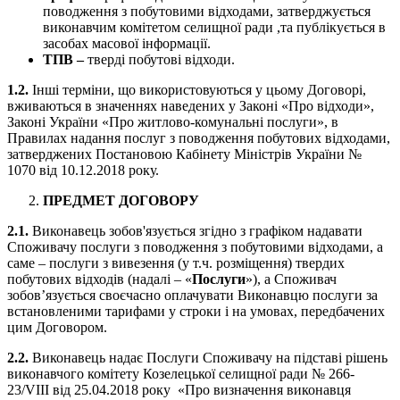
поводження з побутовими відходами, затверджується
виконавчим комітетом селищної ради ,та публікується в
засобах масової інформації.
ТПВ –
тверді побутові відходи.
1.2.
Інші терміни, що використовуються у цьому Договорі,
вживаються в значеннях наведених у Законі «Про відходи»,
Законі України «Про житлово-комунальні послуги», в
Правилах надання послуг з поводження побутових відходами,
затверджених Постановою Кабінету Міністрів України №
1070 від 10.12.2018 року.
ПРЕДМЕТ ДОГОВОРУ
2.1.
Виконавець зобов'язується згідно з графіком надавати
Споживачу послуги з поводження з побутовими відходами, а
саме – послуги з вивезення (у т.ч. розміщення) твердих
побутових відходів (надалі – «
Послуги
»), а Споживач
зобов’язується своєчасно оплачувати Виконавцю послуги за
встановленими тарифами у строки і на умовах, передбачених
цим Договором.
2.2.
Виконавець надає Послуги Споживачу на підставі рішень
виконавчого комітету Козелецької селищної ради № 266-
23/VIII від 25.04.2018 року «Про визначення виконавця