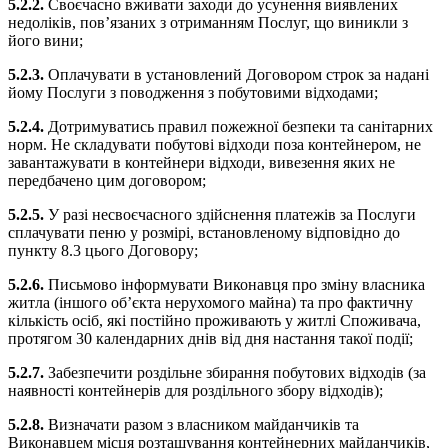
5.2.2.
Своєчасно вживати заходи до усунення виявлених
недоліків, пов’язаних з отриманням Послуг, що виникли з
його вини;
5.2.3.
Оплачувати в установлений Договором строк за надані
йому Послуги з поводження з побутовими відходами;
5.2.4.
Дотримуватись правил пожежної безпеки та санітарних
норм. Не складувати побутові відходи поза контейнером, не
завантажувати в контейнери відходи, вивезення яких не
передбачено цим договором;
5.2.5.
У разі несвоєчасного здійснення платежів за Послуги
сплачувати пеню у розмірі, встановленому відповідно до
пункту 8.3 цього Договору;
5.2.6.
Письмово інформувати Виконавця про зміну власника
житла (іншого об’єкта нерухомого майна) та про фактичну
кількість осіб, які постійно проживають у житлі Споживача,
протягом 30 календарних днів від дня настання такої події;
5.2.7.
Забезпечити роздільне збирання побутових відходів (за
наявності контейнерів для роздільного збору відходів);
5.2.8.
Визначати разом з власником майданчиків та
Виконавцем місця розташування контейнерних майданчиків,