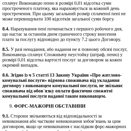
сплачує Виконавцю пеню в розмірі 0,01 відсотка суми
простроченого платежу, яка нараховується за кожний день
прострочення. При цьому загальний розмір сплаченої пені не
може перевищувати 100 відсотків загальної суми боргу.
8.4.
Нарахування пені починається з першого робочого дня,
що настає за останнім днем граничного строку внесення
плати за послугу відповідно до пункту 7.2 цього Договору.
8.5.
У разі ненадання, або надання не в повному обсязі послуг,
Виконавець сплачує Споживачу неустойку (штраф, пеню) у
розмірі 0,01 відсотка вартості послуг за договором за кожен
окремий випадок.
8.6. Згідно із ч 5 статті 13 Закону України «Про житлово-
комунальні послуги» відмова споживача від укладання
договору з виконавцем комунальної послуги, не звільняє
споживача від обов`язку оплати фактично спожитої
комунальної послуги наданої таким виконавцем.
ФОРС-МАЖОРНІ ОБСТАВИНИ
9.1.
Сторони звільняються від відповідальності за
невиконання або часткове невиконання зобов’язань за цим
договором, якщо це невиконання є наслідком форс-мажорних