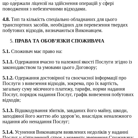
що одержали ліцензії на здійснення операцій у сфері
поводження з небезпечними відходами.
4.8.
Тип та кількість спеціально обладнаних для цього
транспортних засобів, необхідних для перевезення твердих
побутових відходів, визначаються Виконавцем.
ПРАВА ТА ОБОВ’ЯЗКИ СПОЖИВАЧА
5.1.
Споживач має право на:
5.1.1.
Одержання вчасно та належної якості Послуги згідно із
законодавством та умовами цього Договору;
5.1.2.
Одержання достовірної та своєчасної інформації про
Послуги з вивезення відходів, зокрема, про їх вартість,
загальну суму місячного платежу, тарифи, норми надання
Послуг, порядок надання Послуг, графік вивезення побутових
відходів;
5.1.3.
Відшкодування збитків, завданих його майну, шкоди,
заподіяної його життю або здоров’ю, внаслідок неналежного
надання або ненадання Послуг;
5.1.4.
Усунення Виконавцем виявлених недоліків у наданні
Послуг у п'ятиденний строк з моменту звернення Споживача;