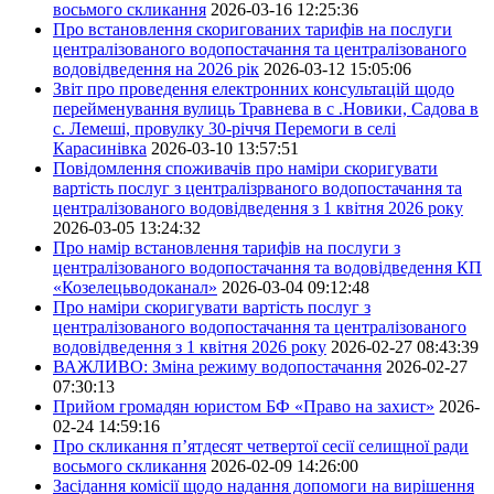
восьмого скликання
2026-03-16 12:25:36
Про встановлення скоригованих тарифів на послуги
централізованого водопостачання та централізованого
водовідведення на 2026 рік
2026-03-12 15:05:06
Звіт про проведення електронних консультацій щодо
перейменування вулиць Травнева в с .Новики, Садова в
с. Лемеші, провулку 30-річчя Перемоги в селі
Карасинівка
2026-03-10 13:57:51
Повідомлення споживачів про наміри скоригувати
вартість послуг з централізрваного водопостачання та
централізованого водовідведення з 1 квітня 2026 року
2026-03-05 13:24:32
Про намір встановлення тарифів на послуги з
централізованого водопостачання та водовідведення КП
«Козелецьводоканал»
2026-03-04 09:12:48
Про наміри скоригувати вартість послуг з
централізованого водопостачання та централізованого
водовідведення з 1 квітня 2026 року
2026-02-27 08:43:39
ВАЖЛИВО: Зміна режиму водопостачання
2026-02-27
07:30:13
Прийом громадян юристом БФ «Право на захист»
2026-
02-24 14:59:16
Про скликання п’ятдесят четвертої сесії селищної ради
восьмого скликання
2026-02-09 14:26:00
Засідання комісії щодо надання допомоги на вирішення