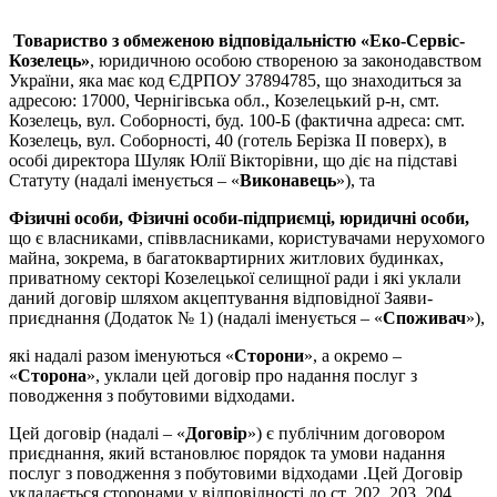
Товариство з обмеженою відповідальністю «Еко-Сервіс-
Козелець»
, юридичною особою створеною за законодавством
України, яка має код ЄДРПОУ 37894785, що знаходиться за
адресою: 17000, Чернігівська обл., Козелецький р-н, смт.
Козелець, вул. Соборності, буд. 100-Б (фактична адреса: смт.
Козелець, вул. Соборності, 40 (готель Берізка II поверх), в
особі директора Шуляк Юлії Вікторівни, що діє на підставі
Статуту (надалі іменується – «
Виконавець
»), та
Фізичні особи, Фізичні особи-підприємці, юридичні особи,
що є власниками, співвласниками, користувачами нерухомого
майна, зокрема, в багатоквартирних житлових будинках,
приватному секторі Козелецької селищної ради і які уклали
даний договір шляхом акцептування відповідної Заяви-
приєднання (Додаток № 1) (надалі іменується – «
Споживач
»),
які надалі разом іменуються «
Сторони
», а окремо –
«
Сторона
», уклали цей договір про надання послуг з
поводження з побутовими відходами.
Цей договір (надалі – «
Договір
») є публічним договором
приєднання, який встановлює порядок та умови надання
послуг з поводження з побутовими відходами .Цей Договір
укладається сторонами у відповідності до ст. 202, 203, 204,