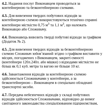
4.2.
Надання послуг Виконавцем проводиться за
контейнерною та безконтейнерною схемами.
4.3.
Для вивезення твердих побутових відходів за
контейнерною схемою використовуються технічно справні
3
3
контейнери місткістю 0,75 м
та 1,1 м
, що належать
Виконавцю або Споживачу.
4.4.
Виконавець вивозить тверді побутові відходи за графіком
(Додаток № 2).
4.5.
Для вивезення твердих відходів за безконтейнерною
схемою Споживач зобов’язаний згідно з графіком виставити у
місцях, погоджених з Виконавцем, закриті ємності
(контейнери 120л.240л. або мішки) з відходами місткістю не
більш як 0,1 куб. метра та вагою не більше 10 кг.
4.6.
Завантаження відходів за контейнерною схемою
здійснюється Споживачами у контейнери, а за
безконтейнерною – Виконавцем в спеціально обладнані
транспортні засоби.
4.7.
Передача небезпечних відходів у складі побутових
відходів здійснюється Споживачами, відповідно до вимог
санітарного законодавства спеціалізованим підприємствам,