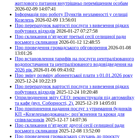
житлового питання внутрішньо переміщеним особам
2026-02-09 14:07:41
Інформація про роботу Пунктів незламності у селищі
Козелець
2026-02-09 13:56:01
Про перерахунок вартості послуги з вивезення рідких
побутових відходів
2026-01-27 07:27:58
Про скликання п’ятдесят третьої сесії селищної ради
восьмого скликання
2026-01-12 12:48:55
Про проведення громадського обговорення
2026-01-08
13:01:26
Про встановлення тарифів на послуги централізованого
водопостачання та централізованого водовідведення на
2026 рік
2026-01-06 09:43:02
Про зміну розміру абонентської плати з 01.01.2026 року
2025-12-24 10:22:19
Про перерахунок вартості послуги з вивезення рідких
побутових відходів
2025-12-24 10:20:48
Оприлюднення звіту СЕО: реконструкція під автомийку
та кафе (вул. Соборності, 2).
2025-12-19 14:05:01
Про припинення надання послуг з утримання будинків
КП «Козелецьводоканал»: роз’яснення та кроки для
співвласників
2025-12-17 14:07:36
Про скликання п’ятдесят другої сесії селищної ради
восьмого скликання
2025-12-08 13:52:00
Про проведення громадських слухань до проєкту