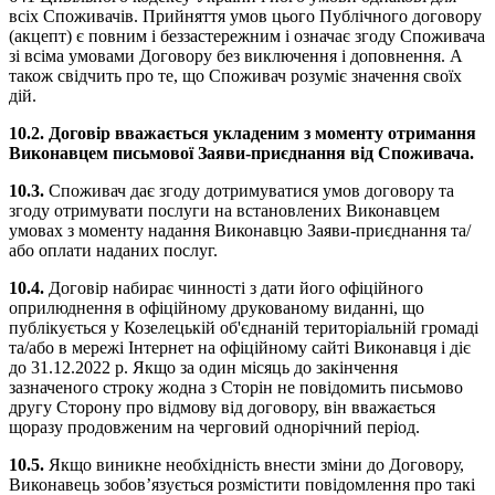
всіх Споживачів. Прийняття умов цього Публічного договору
(акцепт) є повним і беззастережним і означає згоду Споживача
зі всіма умовами Договору без виключення і доповнення. А
також свідчить про те, що Споживач розуміє значення своїх
дій.
10.2.
Договір вважається укладеним з моменту отримання
Виконавцем письмової Заяви-приєднання від Споживача.
10.3.
Споживач дає згоду дотримуватися умов договору та
згоду отримувати послуги на встановлених Виконавцем
умовах з моменту надання Виконавцю Заяви-приєднання та/
або оплати наданих послуг.
10.4.
Договір набирає чинності з дати його офіційного
оприлюднення в офіційному друкованому виданні, що
публікується у Козелецькій об'єднаній територіальній громаді
та/або в мережі Інтернет на офіційному сайті Виконавця і діє
до 31.12.2022 р. Якщо за один місяць до закінчення
зазначеного строку жодна з Сторін не повідомить письмово
другу Сторону про відмову від договору, він вважається
щоразу продовженим на черговий однорічний період.
10.5.
Якщо виникне необхідність внести зміни до Договору,
Виконавець зобов’язується розмістити повідомлення про такі