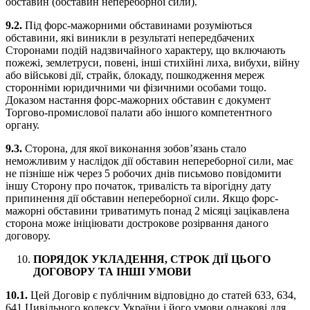
обставин (обставин непереборної сили).
9.2.
Під форс-мажорними обставинами розуміються
обставини, які виникли в результаті непередбачених
Сторонами подій надзвичайного характеру, що включають
пожежі, землетруси, повені, інші стихійні лиха, вибухи, війну
або військові дії, страйк, блокаду, пошкодження мереж
сторонніми юридичними чи фізичними особами тощо.
Доказом настання форс-мажорних обставин є документ
Торгово-промислової палати або іншого компетентного
органу.
9.3.
Сторона, для якої виконання зобов’язань стало
неможливим у наслідок дії обставин непереборної сили, має
не пізніше ніж через 5 робочих днів письмово повідомити
іншу Сторону про початок, тривалість та вірогідну дату
припинення дії обставин непереборної сили. Якщо форс-
мажорні обставини триватимуть понад 2 місяці зацікавлена
сторона може ініціювати дострокове розірвання даного
договору.
ПОРЯДОК УКЛАДЕННЯ, СТРОК ДІЇ ЦЬОГО
ДОГОВОРУ ТА ІНШІ УМОВИ
10.1.
Цей Договір є публічним відповідно до статей 633, 634,
641 Цивільного кодексу України і його умови однакові для