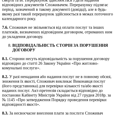
смерть та ін. Перерахунок здійснюється з дати надання
відповідних документів Споживачем. Перерахунку підлягає
період, зазначений в такому документі (довідці), але в будь-
якому разі такий перерахунок здійснюється в межах поточного
календарного року.
7.6.
Споживач не звільняється від оплати послуг та інших
платежів, визначених відповідним договором, отриманих ним
до укладення договору.
ВІДПОВІДАЛЬНІСТЬ СТОРІН ЗА ПОРУШЕННЯ
ДОГОВОРУ
8.1.
Сторони несуть відповідальність за порушення договору
відповідно до статті 26 Закону України «Про житлово-
комунальні послуги».
8.2.
У разі ненадання або надання послуг не в повному обсязі,
зниження їх якості, Споживач викликає Виконавця послуг
(його представника) для перевірки кількості та/або якості
наданих послуг. Акт-претензія складається відповідно до
постанови Кабінету Міністрів України від 27 грудня 2018р. за
№ 1145 «Про затвердження Порядку проведення перевірки
відповідності якості».
8.3.
За несвоєчасне внесення плати за послуги Споживач