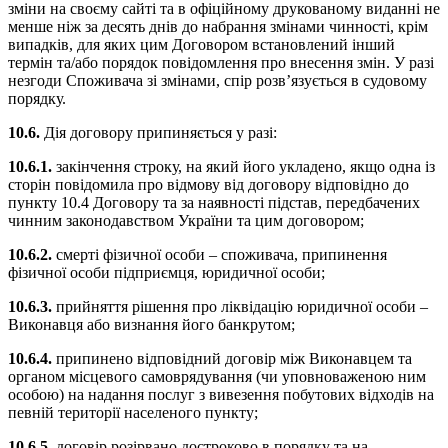
зміни на своєму сайті та в офіційному друкованому виданні не
менше ніж за десять днів до набрання змінами чинності, крім
випадків, для яких цим Договором встановлений інший
термін та/або порядок повідомлення про внесення змін. У разі
незгоди Споживача зі змінами, спір розв’язується в судовому
порядку.
10.6.
Дія договору припиняється у разі:
10.6.1.
закінчення строку, на який його укладено, якщо одна із
сторін повідомила про відмову від договору відповідно до
пункту 10.4 Договору та за наявності підстав, передбачених
чинним законодавством України та цим договором;
10.6.2.
смерті фізичної особи – споживача, припинення
фізичної особи підприємця, юридичної особи;
10.6.3.
прийняття рішення про ліквідацію юридичної особи –
Виконавця або визнання його банкрутом;
10.6.4.
припинено відповідний договір між Виконавцем та
органом місцевого самоврядування (чи уповноваженою ним
особою) на надання послуг з вивезення побутових відходів на
певній території населеного пункту;
10.6.5.
договір розірвано достроково в порядку та на