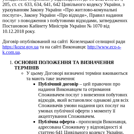
205, ст. ст. 633, 634, 641, 642 Цивільного кодексу України, з
урахуванням Закону України «Про житлово-комунальні
послуги», Закону України «Про відходи», Правил надання
послуг з поводження з побутовими відходами, затверджених
Постановою Кабінету Міністрів України № 1070 від
10.12.2018 року.
Договір опублікований на сайті Козелецької селищної ради
https://kozsr.gov.ua
та на сайті Виконавця:
http://www.eco-s-
k.com.ua
.
ОСНОВНІ ПОЛОЖЕННЯ ТА ВИЗНАЧЕННЯ
ТЕРМІНІВ
У цьому Договорі визначені терміни вживаються
та мають таке значення:
Публічний договір
– цей правочин про
надання Виконавцем та отримання
Споживачем послуг з вивезення побутових
відходів, який встановлює однакові для всіх
Споживачів умови надання цих послуг на
умовах публічної оферти з моменту її
акцептування Споживачем.
Публічна оферта
- пропозиція Виконавця,
адресована Споживачу у відповідності зі
статтею 641 Цивільного кодексу України,