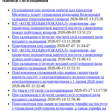
Анонси і оголошення
Оголошення про початок роботи над проєктом
Місцевого плану управління відходами Козелецької
селищної територіальної громади
2026-08-05 13:25:30
КП «КОЗЕЛЕЦЬВОДОКАНАЛ» повідомляє, що
проведено перерахунок вартості послуги з вивезення
рідких побутових відходів
2026-08-03 13:51:23
Про скликання п’ятдесят дев’ятої сесії селищної ради
восьмого скликання
2026-07-13 11:28:08
Повідомлення про наміри
2026-07-07 11:34:47
КП «КОЗЕЛЕЦЬВОДОКАНАЛ» повідомляє, що
проведено перерахунок вартості послуги з вивезення
рідких побутових відходів
2026-06-25 11:46:13
Про скликання п’ятдесят восьмої сесії селищної ради
восьмого скликання
2026-06-15 11:52:11
Повідомлення споживачів про наміри скоригувати
вартість послуг з централізрваного водопостачання та
централізованого водовідведення з 1 липня 2026 року
2026-06-05 11:32:48
До уваги суб’єктів господарювання
2026-05-27 13:17:58
Про скликання п’ятдесят сьомої сесії селищної ради
восьмого скликання
2026-05-14 11:56:46
Повідомлення про намір встановити тарифи на послуги
з управління побутовими відходами, а також тарифи на