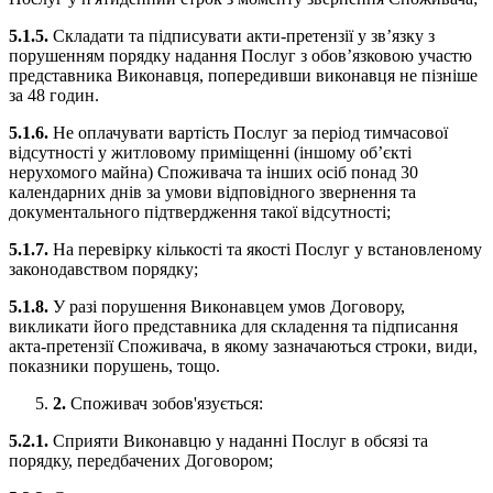
5.1.5.
Складати та підписувати акти-претензії у зв’язку з
порушенням порядку надання Послуг з обов’язковою участю
представника Виконавця, попередивши виконавця не пізніше
за 48 годин.
5.1.6.
Не оплачувати вартість Послуг за період тимчасової
відсутності у житловому приміщенні (іншому об’єкті
нерухомого майна) Споживача та інших осіб понад 30
календарних днів за умови відповідного звернення та
документального підтвердження такої відсутності;
5.1.7.
На перевірку кількості та якості Послуг у встановленому
законодавством порядку;
5.1.8.
У разі порушення Виконавцем умов Договору,
викликати його представника для складення та підписання
акта-претензії Споживача, в якому зазначаються строки, види,
показники порушень, тощо.
2.
Споживач зобов'язується:
5.2.1.
Сприяти Виконавцю у наданні Послуг в обсязі та
порядку, передбачених Договором;