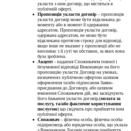
укласти з ним договір, що містяться в
публічній оферті.
Пропозиція укласти договір
– пропозиція
укласти договір може бути відкликана до
моменту або в момент її одержання
адресатом. Пропозиція укласти договір,
одержана адресатом, не може бути
відкликана протягом строку для відповіді,
якщо інше не вказане у пропозиції або не
випливає з її суті чи обставин, за яких вона
була зроблена.
Акцепт
- надання Споживачем повної і
безумовної відповіді Виконавцю на його
пропозицію укласти Договір на умовах,
визначених публічною офертою шляхом
оформлення та/або підписання Заяви-
приєднання до Договору, або шляхом
вчинення Споживачем дій, які засвідчують
його бажання укласти договір,(
оплата за
послугу, та/або фактичне користування
послугою
) що свідчить про прийняття ним
публічної оферти.
Споживач
– фізична особа, фізична особа-
підприємець або юридична особа, що уклала
з Виконавцем Договір шляхом прийняття