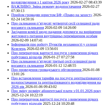
водовідведення з 1 квітня 2026 року
2026-02-27 08:43:39
ВАЖЛИВО: Зміна режиму водопостачання
2026-02-27
07:30:13
Прийом громадян юристом БФ «Право на захист»
2026-
02-24 14:59:16
Про скликання п’ятдесят четвертої сесії селищної ради
восьмого скликання
2026-02-09 14:26:00
Засідання комісії щодо надання допомоги на вирішення
житлового питання внутрішньо переміщеним особам
2026-02-09 14:07:41
Інформація про роботу Пунктів незламності у селищі
Козелець
2026-02-09 13:56:01
Про перерахунок вартості послуги з вивезення рідких
побутових відходів
2026-01-27 07:27:58
Про скликання п’ятдесят третьої сесії селищної ради
восьмого скликання
2026-01-12 12:48:55
Про проведення громадського обговорення
2026-01-08
13:01:26
Про встановлення тарифів на послуги централізованого
водопостачання та централізованого водовідведення на
2026 рік
2026-01-06 09:43:02
Про зміну розміру абонентської плати з 01.01.2026 року
2025-12-24 10:22:19
Про перерахунок вартості послуги з вивезення рідких
побутових відходів
2025-12-24 10:20:48