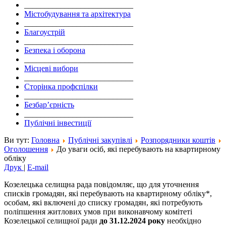
___________________________
Містобудування та архітектура
___________________________
Благоустрій
___________________________
Безпека і оборона
___________________________
Місцеві вибори
___________________________
Сторінка профспілки
___________________________
Безбар’єрність
___________________________
Публічні інвестиції
Ви тут:
Головна
Публічні закупівлі
Розпорядники коштів
Оголошення
До уваги осіб, які перебувають на квартирному
обліку
Друк
|
E-mail
Козелецька селищна рада повідомляє, що для уточнення
списків громадян, які перебувають на квартирному обліку*,
особам, які включені до списку громадян, які потребують
поліпшення житлових умов при виконавчому комітеті
Козелецької селищної ради
до 31.12.2024 року
необхідно