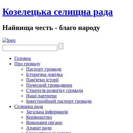
Козелецька селищна рада
Найвища честь - благо народу
Головна
Про громаду
Паспорт громади
Історична довідка
Пам'ятки історії
Почесний громадянин
Стратегія розвитку громади
Наші партнери
Інвестиційний паспорт громади
Селищна рада
Загальна інформація
Керівництво
Виконавчі органи
Апарат ради