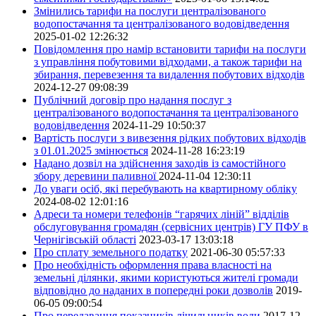
Змінились тарифи на послуги централізованого
водопостачання та централізованого водовідведення
2025-01-02 12:26:32
Повідомлення про намір встановити тарифи на послуги
з управління побутовими відходами, а також тарифи на
збирання, перевезення та видалення побутових відходів
2024-12-27 09:08:39
Публічний договір про надання послуг з
централізованого водопостачання та централізованого
водовідведення
2024-11-29 10:50:37
Вартість послуги з вивезення рідких побутових відходів
з 01.01.2025 змінюється
2024-11-28 16:23:19
Надано дозвіл на здійснення заходів із самостійного
збору деревини паливної
2024-11-04 12:30:11
До уваги осіб, які перебувають на квартирному обліку
2024-08-02 12:01:16
Адреси та номери телефонів “гарячих ліній” відділів
обслуговування громадян (сервісних центрів) ГУ ПФУ в
Чернігівській області
2023-03-17 13:03:18
Про сплату земельного податку
2021-06-30 05:57:33
Про необхідність оформлення права власності на
земельні ділянки, якими користуються жителі громади
відповідно до наданих в попередні роки дозволів
2019-
06-05 09:00:54
Про передавання показників лічильників води
2017-12-