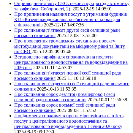
Оприлюднення звіту СЕО: реконструкція під автомийку
та кафе (вул. Соборності, 2).
2025-12-19 14:05:01
Про припинення надання послуг з утримання будинків
КП «Козелецьводоканал»: роз’яснення та кроки для
співвласників
2025-12-17 14:07:36
Про скликання п’ятдесят другої сесії селищної ради
восьмого скликання
2025-12-08 13:52:00
Про проведення громадських слухань до проєкту
містобудівної документації на місцевому рівні та Звіту
по СЕО
2025-12-05 09:05:46
Встановлено тарифи для споживачів на послуги
централізованого водопостачання та водовідведення на
2026 рік.
2025-11-11 14:53:07
Про скликання п’ятдесят першої сесії селищної ради
восьмого скликання
2025-11-10 13:59:18
Про скликання п’ятдесятої сесії селищної ради восьмого
скликання
2025-10-13 11:53:35
Про скликання сорок дев’ятої (позачергової) сесії
селищної ради восьмого скликання
2025-10-01 11:56:38
Про скликання сорок восьмої сесії селищної ради
восьмого скликання
2025-09-08 11:57:52
Повідомленя споживачів про наміри змінити вартість
послуг з централізованого водопостачання та
централізованого водовідведення з 1 січня 2026 року
2025-08-19 09:17:30