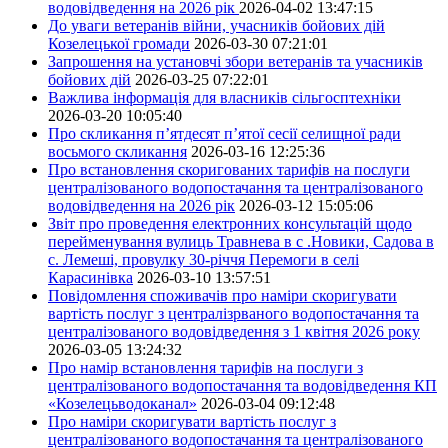
водовідведення на 2026 рік
2026-04-02 13:47:15
До уваги ветеранів війни, учасників бойових дій
Козелецької громади
2026-03-30 07:21:01
Запрошення на установчі збори ветеранів та учасників
бойових дій
2026-03-25 07:22:01
Важлива інформація для власників сільгосптехніки
2026-03-20 10:05:40
Про скликання п’ятдесят п’ятої сесії селищної ради
восьмого скликання
2026-03-16 12:25:36
Про встановлення скоригованих тарифів на послуги
централізованого водопостачання та централізованого
водовідведення на 2026 рік
2026-03-12 15:05:06
Звіт про проведення електронних консультацій щодо
перейменування вулиць Травнева в с .Новики, Садова в
с. Лемеші, провулку 30-річчя Перемоги в селі
Карасинівка
2026-03-10 13:57:51
Повідомлення споживачів про наміри скоригувати
вартість послуг з централізрваного водопостачання та
централізованого водовідведення з 1 квітня 2026 року
2026-03-05 13:24:32
Про намір встановлення тарифів на послуги з
централізованого водопостачання та водовідведення КП
«Козелецьводоканал»
2026-03-04 09:12:48
Про наміри скоригувати вартість послуг з
централізованого водопостачання та централізованого