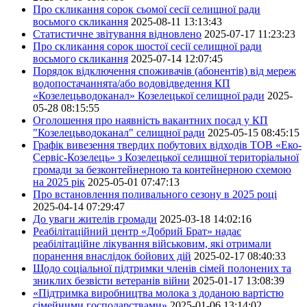
Про скликання сорок сьомої сесії селищної ради
восьмого скликання
2025-08-11 13:13:43
Статистичне звітування відновлено
2025-07-17 11:23:23
Про скликання сорок шостої сесії селищної ради
восьмого скликання
2025-07-14 12:07:45
Порядок відключення споживачів (абонентів) від мереж
водопостачаннята/або водовідведення КП
«Козелецьводоканал» Козелецької селищної ради
2025-
05-28 08:15:55
Оголошення про наявність вакантних посад у КП
"Козелецьводоканал" селищної ради
2025-05-15 08:45:15
Графік вивезення твердих побутових відходів ТОВ «Еко-
Сервіс-Козелець» з Козелецької селищної територіальної
громади за безконтейнерною та контейнерною схемою
на 2025 рік
2025-05-01 07:47:13
Про встановлення поливального сезону в 2025 році
2025-04-14 07:29:47
До уваги жителів громади
2025-03-18 14:02:16
Реабілітаційний центр «Добрий Брат» надає
реабілітаційне лікування військовим, які отримали
поранення внаслідок бойових дій
2025-02-17 08:40:33
Щодо соціальної підтримки членів сімей полонених та
зниклих безвісти ветеранів війни
2025-01-17 13:08:39
«Підтримка виробництва молока з доданою вартістю
сімейними господарствами»
2025-01-06 13:14:02