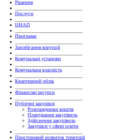
Рішення
___________________________
Послуги
___________________________
ЦНАП
___________________________
Програми
___________________________
Запобігання корупції
___________________________
Комунальні установи
___________________________
Комунальна власність
___________________________
Квартирний облік
___________________________
Фінансові ресурси
___________________________
Публічні закупівлі
Розпорядники коштів
Планування закупівель
Здійснення закупівель
Закупівлі у сфері освіти
___________________________
Просторовий розвиток території