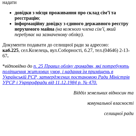
надати
довідки з місця проживання про склад сім’ї та
реєстрацію
;
інформаційну довідку з єдиного державного реєстру
нерухомого майна
(на кожного члена сім’ї, який
перебуває на зазначеному обліку).
Документи подавати до селищної ради за адресою:
каб.225
, сел.Козелець, вул.Соборності, б.27, тел.(04646) 2-13-
67
.
*
відповідно до
п. 25 Правил обліку громадян, які потребують
поліпшення житлових умов, і надання їм приміщень в
Українській РСР, затверджених постановою Ради Міністрів
УРСР і Укрпрофради від 11.12.1984 р. № 470
.
Відділ земельних відносин та
комунальної
власності
селищної ради