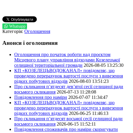
Whatsapp
Категорія:
Оголошення
Анонси і оголошення
Оголошення про початок роботи над проєктом
Місцевого плану управління відходами Козелецької
селищної територіальної громади
2026-08-05 13:25:30
КП «КОЗЕЛЕЦЬВОДОКАНАЛ» повідомляє, що
проведено перерахунок вартості послуги з вивезення
рідких побутових відходів
2026-08-03 13:51:23
Про скликання п’ятдесят дев’ятої сесії селищної ради
восьмого скликання
2026-07-13 11:28:08
Повідомлення про наміри
2026-07-07 11:34:47
КП «КОЗЕЛЕЦЬВОДОКАНАЛ» повідомляє, що
проведено перерахунок вартості послуги з вивезення
рідких побутових відходів
2026-06-25 11:46:13
Про скликання п’ятдесят восьмої сесії селищної ради
восьмого скликання
2026-06-15 11:52:11
Повідомлення споживачів про наміри скоригувати