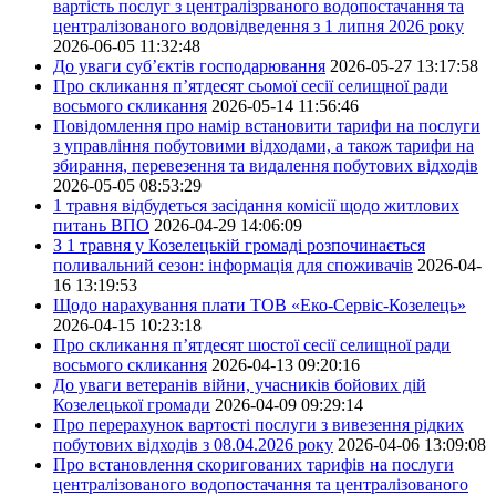
вартість послуг з централізрваного водопостачання та
централізованого водовідведення з 1 липня 2026 року
2026-06-05 11:32:48
До уваги суб’єктів господарювання
2026-05-27 13:17:58
Про скликання п’ятдесят сьомої сесії селищної ради
восьмого скликання
2026-05-14 11:56:46
Повідомлення про намір встановити тарифи на послуги
з управління побутовими відходами, а також тарифи на
збирання, перевезення та видалення побутових відходів
2026-05-05 08:53:29
1 травня відбудеться засідання комісії щодо житлових
питань ВПО
2026-04-29 14:06:09
З 1 травня у Козелецькій громаді розпочинається
поливальний сезон: інформація для споживачів
2026-04-
16 13:19:53
Щодо нарахування плати ТОВ «Еко-Сервіс-Козелець»
2026-04-15 10:23:18
Про скликання п’ятдесят шостої сесії селищної ради
восьмого скликання
2026-04-13 09:20:16
До уваги ветеранів війни, учасників бойових дій
Козелецької громади
2026-04-09 09:29:14
Про перерахунок вартості послуги з вивезення рідких
побутових відходів з 08.04.2026 року
2026-04-06 13:09:08
Про встановлення скоригованих тарифів на послуги
централізованого водопостачання та централізованого