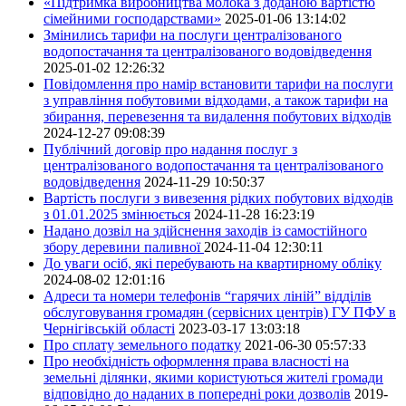
«Підтримка виробництва молока з доданою вартістю
сімейними господарствами»
2025-01-06 13:14:02
Змінились тарифи на послуги централізованого
водопостачання та централізованого водовідведення
2025-01-02 12:26:32
Повідомлення про намір встановити тарифи на послуги
з управління побутовими відходами, а також тарифи на
збирання, перевезення та видалення побутових відходів
2024-12-27 09:08:39
Публічний договір про надання послуг з
централізованого водопостачання та централізованого
водовідведення
2024-11-29 10:50:37
Вартість послуги з вивезення рідких побутових відходів
з 01.01.2025 змінюється
2024-11-28 16:23:19
Надано дозвіл на здійснення заходів із самостійного
збору деревини паливної
2024-11-04 12:30:11
До уваги осіб, які перебувають на квартирному обліку
2024-08-02 12:01:16
Адреси та номери телефонів “гарячих ліній” відділів
обслуговування громадян (сервісних центрів) ГУ ПФУ в
Чернігівській області
2023-03-17 13:03:18
Про сплату земельного податку
2021-06-30 05:57:33
Про необхідність оформлення права власності на
земельні ділянки, якими користуються жителі громади
відповідно до наданих в попередні роки дозволів
2019-