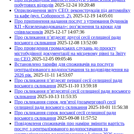
побутових відходів
2025-12-24 10:20:48
Оприлюднення звіту СЕО: реконструкція під автомийку
та кафе (вул. Соборності, 2).
2025-12-19 14:05:01
Про припинення надання послуг з утримання будинків
КП «Козелецьводоканал»: роз’яснення та кроки для
співвласників
2025-12-17 14:07:36
Про скликання п’ятдесят другої сесії селищної ради
восьмого скликання
2025-12-08 13:52:00
Про проведення громадських слухань до проєкту
містобудівної документації на місцевому рівні та Звіту
по СЕО
2025-12-05 09:05:46
Встановлено тарифи для споживачів на послуги
централізованого водопостачання та водовідведення на
2026 рік.
2025-11-11 14:53:07
Про скликання п’ятдесят першої сесії селищної ради
восьмого скликання
2025-11-10 13:59:18
Про скликання п’ятдесятої сесії селищної ради восьмого
скликання
2025-10-13 11:53:35
Про скликання сорок дев’ятої (позачергової) сесії
селищної ради восьмого скликання
2025-10-01 11:56:38
Про скликання сорок восьмої сесії селищної ради
восьмого скликання
2025-09-08 11:57:52
Повідомленя споживачів про наміри змінити вартість
послуг з централізованого водопостачання та