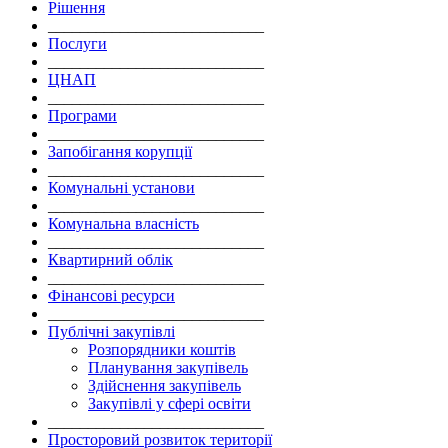
Рішення
___________________________
Послуги
___________________________
ЦНАП
___________________________
Програми
___________________________
Запобігання корупції
___________________________
Комунальні установи
___________________________
Комунальна власність
___________________________
Квартирний облік
___________________________
Фінансові ресурси
___________________________
Публічні закупівлі
Розпорядники коштів
Планування закупівель
Здійснення закупівель
Закупівлі у сфері освіти
___________________________
Просторовий розвиток території