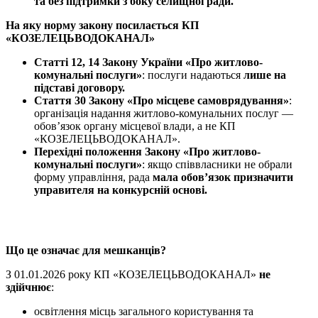
та без підтримки з боку
селищної
ради.
На яку норму закону посилається
КП
«КОЗЕЛЕЦЬВОДОКАНАЛ»
Статті 12, 14 Закону України «Про
житлово-
комунальні послуги
»
: послуги надаються
лише на
підставі договору.
Стаття 30 Закону «Про місцеве самоврядування»
:
організація надання
житлово-комунальних послуг —
обов’язок органу місцевої влади, а не КП
«КОЗЕЛЕЦЬВОДОКАНАЛ».
Перехідні положення Закону «Про
житлово-
комунальні послуги
»
: якщо співвласники не обрали
форму управління, рада
мала обов’язок призначити
управителя на конкурсній основі.
Що це означає для мешканців?
З 01.01.2026 року КП «КОЗЕЛЕЦЬВОДОКАНАЛ»
не
здійчнює
:
освітлення місць загального користування та