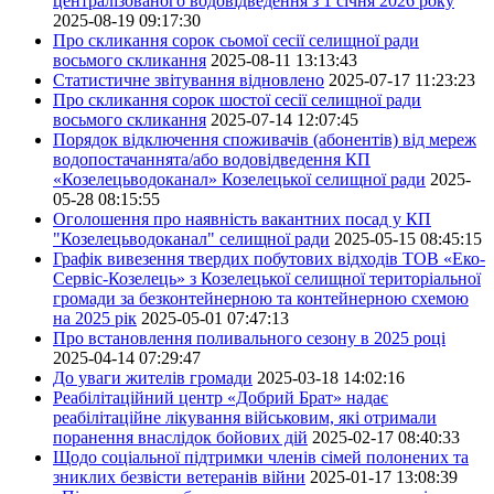
централізованого водовідведення з 1 січня 2026 року
2025-08-19 09:17:30
Про скликання сорок сьомої сесії селищної ради
восьмого скликання
2025-08-11 13:13:43
Статистичне звітування відновлено
2025-07-17 11:23:23
Про скликання сорок шостої сесії селищної ради
восьмого скликання
2025-07-14 12:07:45
Порядок відключення споживачів (абонентів) від мереж
водопостачаннята/або водовідведення КП
«Козелецьводоканал» Козелецької селищної ради
2025-
05-28 08:15:55
Оголошення про наявність вакантних посад у КП
"Козелецьводоканал" селищної ради
2025-05-15 08:45:15
Графік вивезення твердих побутових відходів ТОВ «Еко-
Сервіс-Козелець» з Козелецької селищної територіальної
громади за безконтейнерною та контейнерною схемою
на 2025 рік
2025-05-01 07:47:13
Про встановлення поливального сезону в 2025 році
2025-04-14 07:29:47
До уваги жителів громади
2025-03-18 14:02:16
Реабілітаційний центр «Добрий Брат» надає
реабілітаційне лікування військовим, які отримали
поранення внаслідок бойових дій
2025-02-17 08:40:33
Щодо соціальної підтримки членів сімей полонених та
зниклих безвісти ветеранів війни
2025-01-17 13:08:39