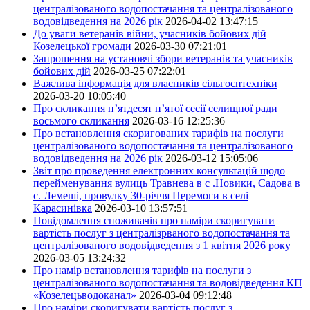
централізованого водопостачання та централізованого
водовідведення на 2026 рік
2026-04-02 13:47:15
До уваги ветеранів війни, учасників бойових дій
Козелецької громади
2026-03-30 07:21:01
Запрошення на установчі збори ветеранів та учасників
бойових дій
2026-03-25 07:22:01
Важлива інформація для власників сільгосптехніки
2026-03-20 10:05:40
Про скликання п’ятдесят п’ятої сесії селищної ради
восьмого скликання
2026-03-16 12:25:36
Про встановлення скоригованих тарифів на послуги
централізованого водопостачання та централізованого
водовідведення на 2026 рік
2026-03-12 15:05:06
Звіт про проведення електронних консультацій щодо
перейменування вулиць Травнева в с .Новики, Садова в
с. Лемеші, провулку 30-річчя Перемоги в селі
Карасинівка
2026-03-10 13:57:51
Повідомлення споживачів про наміри скоригувати
вартість послуг з централізрваного водопостачання та
централізованого водовідведення з 1 квітня 2026 року
2026-03-05 13:24:32
Про намір встановлення тарифів на послуги з
централізованого водопостачання та водовідведення КП
«Козелецьводоканал»
2026-03-04 09:12:48
Про наміри скоригувати вартість послуг з