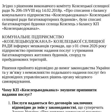
Згідно з рішенням виконавчого комітету Козелецької селищної
ради № 206-19/VIII від 14.02.2018р. «Про списання з балансу
комунального підприємства «Козелецьводоканал» Козелецької
селищної ради багатоквартирних будинків», були списані
багатоквартирні будинки селища Козелець з балансу КП
«Козелецьводоканал».
КОМУНАЛЬНЕ ПІДПРИЄМСТВО
«КОЗЕЛЕЦЬВОДОКАНАЛ» КОЗЕЛЕЦЬКОЇ СЕЛИЩНОЇ
РАДИ інформує мешканців громади, що з 01 січня 2026 року
підприємство припиняє надання послуг з утримання
багатоквартирних житлових будинків, споруд та
прибудинкових територій.
Рішення прийнято відповідно до вимог законодавства України
та у зв’язку з неможливістю подальшого надання послуг без
відповідних управлінських рішень органу місцевого
самоврядування.
Чому
КП
«
Козелецьводоканал
»
змушене припинити
надання послуг?
Послуги надаються без договорів
заключних
відповідно до змін у
законодаввстві
, що суперечить
Закону України «Про житлово-комунальні послуги».