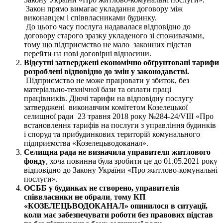
Закон прямо вимагає укладання договору між
виконавцем і співвласниками будинку.
До цього часу послуга надавалася відповідно до
договору старого зразку укладеного зі споживачами,
тому що підприємство не мало законних підстав
перейти на нові договірні відносини.
Відсутні затверджені
економічно обґрунтовані
тарифи
розроблені відповідно до змін
у
законодавстві
.
Підприємство не може працювати у збиток, без
матеріально-технічної бази та оплати праці
працівників. Діючі тарифи на відповідну послугу
затверджені виконавчим комітетом Козелецької
селищної ради 23 травня 2018 року №284-24/VIII «Про
встановлення тарифів на послуги з управління будинків
і споруд та прибудинкових територій комунального
підприємства «Козелецьводоканал».
Селищна рада не визначила управителя житлового
фонду
, хоча повинна була зробити це до 01.05.2021 року
відповідно до Закону України «Про житлово-комунальні
послуги».
ОСББ у будинках не створено, управителів
співвласники не обрали
,
тому
КП
«КОЗЕЛЕЦЬВОДОКАНАЛ
»
опинилося в ситуації,
коли має забезпечувати роботи без правових підстав