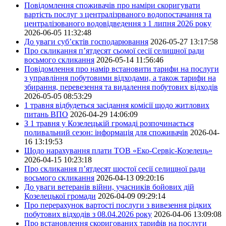
Повідомлення споживачів про наміри скоригувати
вартість послуг з централізрваного водопостачання та
централізованого водовідведення з 1 липня 2026 року
2026-06-05 11:32:48
До уваги суб’єктів господарювання
2026-05-27 13:17:58
Про скликання п’ятдесят сьомої сесії селищної ради
восьмого скликання
2026-05-14 11:56:46
Повідомлення про намір встановити тарифи на послуги
з управління побутовими відходами, а також тарифи на
збирання, перевезення та видалення побутових відходів
2026-05-05 08:53:29
1 травня відбудеться засідання комісії щодо житлових
питань ВПО
2026-04-29 14:06:09
З 1 травня у Козелецькій громаді розпочинається
поливальний сезон: інформація для споживачів
2026-04-
16 13:19:53
Щодо нарахування плати ТОВ «Еко-Сервіс-Козелець»
2026-04-15 10:23:18
Про скликання п’ятдесят шостої сесії селищної ради
восьмого скликання
2026-04-13 09:20:16
До уваги ветеранів війни, учасників бойових дій
Козелецької громади
2026-04-09 09:29:14
Про перерахунок вартості послуги з вивезення рідких
побутових відходів з 08.04.2026 року
2026-04-06 13:09:08
Про встановлення скоригованих тарифів на послуги