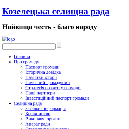
Козелецька селищна рада
Найвища честь - благо народу
Головна
Про громаду
Паспорт громади
Історична довідка
Пам'ятки історії
Почесний громадянин
Стратегія розвитку громади
Наші партнери
Інвестиційний паспорт громади
Селищна рада
Загальна інформація
Керівництво
Виконавчі органи
Апарат ради