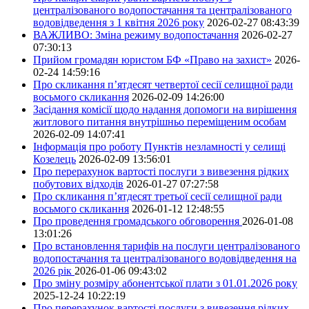
централізованого водопостачання та централізованого
водовідведення з 1 квітня 2026 року
2026-02-27 08:43:39
ВАЖЛИВО: Зміна режиму водопостачання
2026-02-27
07:30:13
Прийом громадян юристом БФ «Право на захист»
2026-
02-24 14:59:16
Про скликання п’ятдесят четвертої сесії селищної ради
восьмого скликання
2026-02-09 14:26:00
Засідання комісії щодо надання допомоги на вирішення
житлового питання внутрішньо переміщеним особам
2026-02-09 14:07:41
Інформація про роботу Пунктів незламності у селищі
Козелець
2026-02-09 13:56:01
Про перерахунок вартості послуги з вивезення рідких
побутових відходів
2026-01-27 07:27:58
Про скликання п’ятдесят третьої сесії селищної ради
восьмого скликання
2026-01-12 12:48:55
Про проведення громадського обговорення
2026-01-08
13:01:26
Про встановлення тарифів на послуги централізованого
водопостачання та централізованого водовідведення на
2026 рік
2026-01-06 09:43:02
Про зміну розміру абонентської плати з 01.01.2026 року
2025-12-24 10:22:19
Про перерахунок вартості послуги з вивезення рідких