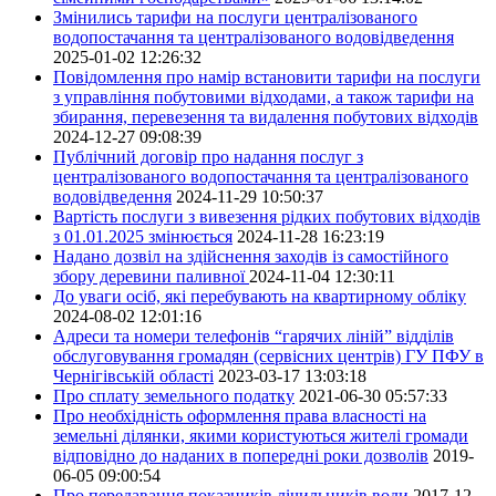
Змінились тарифи на послуги централізованого
водопостачання та централізованого водовідведення
2025-01-02 12:26:32
Повідомлення про намір встановити тарифи на послуги
з управління побутовими відходами, а також тарифи на
збирання, перевезення та видалення побутових відходів
2024-12-27 09:08:39
Публічний договір про надання послуг з
централізованого водопостачання та централізованого
водовідведення
2024-11-29 10:50:37
Вартість послуги з вивезення рідких побутових відходів
з 01.01.2025 змінюється
2024-11-28 16:23:19
Надано дозвіл на здійснення заходів із самостійного
збору деревини паливної
2024-11-04 12:30:11
До уваги осіб, які перебувають на квартирному обліку
2024-08-02 12:01:16
Адреси та номери телефонів “гарячих ліній” відділів
обслуговування громадян (сервісних центрів) ГУ ПФУ в
Чернігівській області
2023-03-17 13:03:18
Про сплату земельного податку
2021-06-30 05:57:33
Про необхідність оформлення права власності на
земельні ділянки, якими користуються жителі громади
відповідно до наданих в попередні роки дозволів
2019-
06-05 09:00:54
Про передавання показників лічильників води
2017-12-