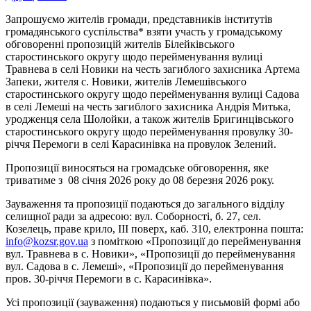
Запрошуємо жителів громади, представників інститутів
громадянського суспільства* взяти участь у громадському
обговоренні пропозицій жителів Білейківського
старостинського округу щодо перейменування вулиці
Травнева в селі Новики на честь загиблого захисника Артема
Запеки, жителя с. Новики, жителів Лемешівського
старостинського округу щодо перейменування вулиці Садова
в селі Лемеші на честь загиблого захисника Андрія Митька,
уродженця села Шолойки, а також жителів Бригинцівського
старостинського округу щодо перейменування провулку 30-
річчя Перемоги в селі Карасинівка на провулок Зелений.
Пропозиції виносяться на громадське обговорення, яке
триватиме з 08 січня 2026 року до 08 березня 2026 року.
Зауваження та пропозиції подаються до загального відділу
селищної ради за адресою: вул. Соборності, б. 27, сел.
Козелець, праве крило, ІІІ поверх, каб. 310, електронна пошта:
info@kozsr.gov.ua
з поміткою «Пропозиції до перейменування
вул. Травнева в с. Новики», «Пропозиції до перейменування
вул. Садова в с. Лемеші», «Пропозиції до перейменування
пров. 30-річчя Перемоги в с. Карасинівка».
Усі пропозиції (зауваження) подаються у письмовій формі або