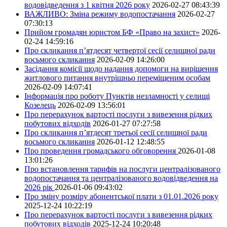
водовідведення з 1 квітня 2026 року
2026-02-27 08:43:39
ВАЖЛИВО: Зміна режиму водопостачання
2026-02-27
07:30:13
Прийом громадян юристом БФ «Право на захист»
2026-
02-24 14:59:16
Про скликання п’ятдесят четвертої сесії селищної ради
восьмого скликання
2026-02-09 14:26:00
Засідання комісії щодо надання допомоги на вирішення
житлового питання внутрішньо переміщеним особам
2026-02-09 14:07:41
Інформація про роботу Пунктів незламності у селищі
Козелець
2026-02-09 13:56:01
Про перерахунок вартості послуги з вивезення рідких
побутових відходів
2026-01-27 07:27:58
Про скликання п’ятдесят третьої сесії селищної ради
восьмого скликання
2026-01-12 12:48:55
Про проведення громадського обговорення
2026-01-08
13:01:26
Про встановлення тарифів на послуги централізованого
водопостачання та централізованого водовідведення на
2026 рік
2026-01-06 09:43:02
Про зміну розміру абонентської плати з 01.01.2026 року
2025-12-24 10:22:19
Про перерахунок вартості послуги з вивезення рідких
побутових відходів
2025-12-24 10:20:48