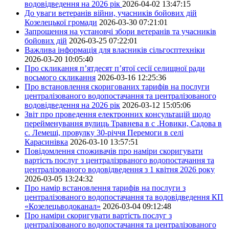
водовідведення на 2026 рік
2026-04-02 13:47:15
До уваги ветеранів війни, учасників бойових дій
Козелецької громади
2026-03-30 07:21:01
Запрошення на установчі збори ветеранів та учасників
бойових дій
2026-03-25 07:22:01
Важлива інформація для власників сільгосптехніки
2026-03-20 10:05:40
Про скликання п’ятдесят п’ятої сесії селищної ради
восьмого скликання
2026-03-16 12:25:36
Про встановлення скоригованих тарифів на послуги
централізованого водопостачання та централізованого
водовідведення на 2026 рік
2026-03-12 15:05:06
Звіт про проведення електронних консультацій щодо
перейменування вулиць Травнева в с .Новики, Садова в
с. Лемеші, провулку 30-річчя Перемоги в селі
Карасинівка
2026-03-10 13:57:51
Повідомлення споживачів про наміри скоригувати
вартість послуг з централізрваного водопостачання та
централізованого водовідведення з 1 квітня 2026 року
2026-03-05 13:24:32
Про намір встановлення тарифів на послуги з
централізованого водопостачання та водовідведення КП
«Козелецьводоканал»
2026-03-04 09:12:48
Про наміри скоригувати вартість послуг з
централізованого водопостачання та централізованого