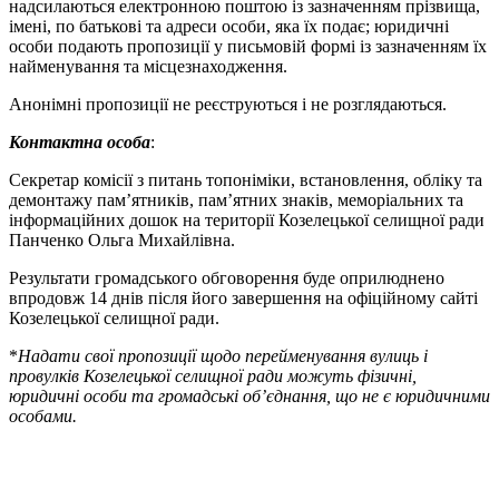
надсилаються електронною поштою із зазначенням прізвища,
імені, по батькові та адреси особи, яка їх подає; юридичні
особи подають пропозиції у письмовій формі із зазначенням їх
найменування та місцезнаходження.
Анонімні пропозиції не реєструються і не розглядаються.
Контактна особа
:
Секретар комісії з питань топоніміки, встановлення, обліку та
демонтажу пам’ятників, пам’ятних знаків, меморіальних та
інформаційних дошок на території Козелецької селищної ради
Панченко Ольга Михайлівна.
Результати громадського обговорення буде оприлюднено
впродовж 14 днів після його завершення на офіційному сайті
Козелецької селищної ради.
*
Надати свої пропозиції щодо перейменування вулиць і
провулків Козелецької селищної ради можуть фізичні,
юридичні особи та громадські об’єднання, що не є юридичними
особами.