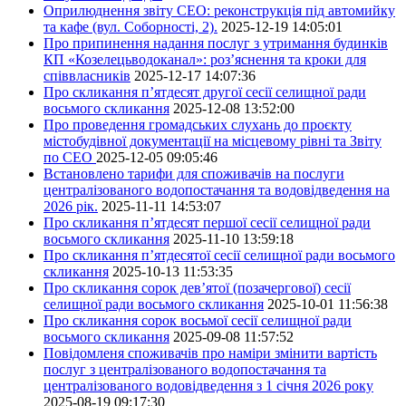
Оприлюднення звіту СЕО: реконструкція під автомийку
та кафе (вул. Соборності, 2).
2025-12-19 14:05:01
Про припинення надання послуг з утримання будинків
КП «Козелецьводоканал»: роз’яснення та кроки для
співвласників
2025-12-17 14:07:36
Про скликання п’ятдесят другої сесії селищної ради
восьмого скликання
2025-12-08 13:52:00
Про проведення громадських слухань до проєкту
містобудівної документації на місцевому рівні та Звіту
по СЕО
2025-12-05 09:05:46
Встановлено тарифи для споживачів на послуги
централізованого водопостачання та водовідведення на
2026 рік.
2025-11-11 14:53:07
Про скликання п’ятдесят першої сесії селищної ради
восьмого скликання
2025-11-10 13:59:18
Про скликання п’ятдесятої сесії селищної ради восьмого
скликання
2025-10-13 11:53:35
Про скликання сорок дев’ятої (позачергової) сесії
селищної ради восьмого скликання
2025-10-01 11:56:38
Про скликання сорок восьмої сесії селищної ради
восьмого скликання
2025-09-08 11:57:52
Повідомленя споживачів про наміри змінити вартість
послуг з централізованого водопостачання та
централізованого водовідведення з 1 січня 2026 року
2025-08-19 09:17:30