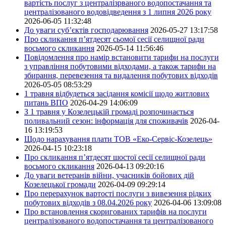
вартість послуг з централізрваного водопостачання та
централізованого водовідведення з 1 липня 2026 року
2026-06-05 11:32:48
До уваги суб’єктів господарювання
2026-05-27 13:17:58
Про скликання п’ятдесят сьомої сесії селищної ради
восьмого скликання
2026-05-14 11:56:46
Повідомлення про намір встановити тарифи на послуги
з управління побутовими відходами, а також тарифи на
збирання, перевезення та видалення побутових відходів
2026-05-05 08:53:29
1 травня відбудеться засідання комісії щодо житлових
питань ВПО
2026-04-29 14:06:09
З 1 травня у Козелецькій громаді розпочинається
поливальний сезон: інформація для споживачів
2026-04-
16 13:19:53
Щодо нарахування плати ТОВ «Еко-Сервіс-Козелець»
2026-04-15 10:23:18
Про скликання п’ятдесят шостої сесії селищної ради
восьмого скликання
2026-04-13 09:20:16
До уваги ветеранів війни, учасників бойових дій
Козелецької громади
2026-04-09 09:29:14
Про перерахунок вартості послуги з вивезення рідких
побутових відходів з 08.04.2026 року
2026-04-06 13:09:08
Про встановлення скоригованих тарифів на послуги
централізованого водопостачання та централізованого