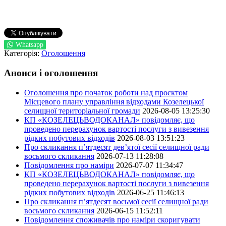
Whatsapp
Категорія:
Оголошення
Анонси і оголошення
Оголошення про початок роботи над проєктом
Місцевого плану управління відходами Козелецької
селищної територіальної громади
2026-08-05 13:25:30
КП «КОЗЕЛЕЦЬВОДОКАНАЛ» повідомляє, що
проведено перерахунок вартості послуги з вивезення
рідких побутових відходів
2026-08-03 13:51:23
Про скликання п’ятдесят дев’ятої сесії селищної ради
восьмого скликання
2026-07-13 11:28:08
Повідомлення про наміри
2026-07-07 11:34:47
КП «КОЗЕЛЕЦЬВОДОКАНАЛ» повідомляє, що
проведено перерахунок вартості послуги з вивезення
рідких побутових відходів
2026-06-25 11:46:13
Про скликання п’ятдесят восьмої сесії селищної ради
восьмого скликання
2026-06-15 11:52:11
Повідомлення споживачів про наміри скоригувати