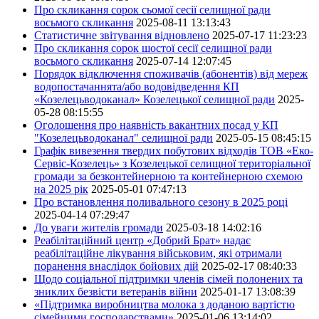
Про скликання сорок сьомої сесії селищної ради
восьмого скликання
2025-08-11 13:13:43
Статистичне звітування відновлено
2025-07-17 11:23:23
Про скликання сорок шостої сесії селищної ради
восьмого скликання
2025-07-14 12:07:45
Порядок відключення споживачів (абонентів) від мереж
водопостачаннята/або водовідведення КП
«Козелецьводоканал» Козелецької селищної ради
2025-
05-28 08:15:55
Оголошення про наявність вакантних посад у КП
"Козелецьводоканал" селищної ради
2025-05-15 08:45:15
Графік вивезення твердих побутових відходів ТОВ «Еко-
Сервіс-Козелець» з Козелецької селищної територіальної
громади за безконтейнерною та контейнерною схемою
на 2025 рік
2025-05-01 07:47:13
Про встановлення поливального сезону в 2025 році
2025-04-14 07:29:47
До уваги жителів громади
2025-03-18 14:02:16
Реабілітаційний центр «Добрий Брат» надає
реабілітаційне лікування військовим, які отримали
поранення внаслідок бойових дій
2025-02-17 08:40:33
Щодо соціальної підтримки членів сімей полонених та
зниклих безвісти ветеранів війни
2025-01-17 13:08:39
«Підтримка виробництва молока з доданою вартістю
сімейними господарствами»
2025-01-06 13:14:02