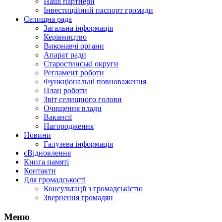
Наші партнери
Інвестиційний паспорт громади
Селищна рада
Загальна інформація
Керівництво
Виконавчі органи
Апарат ради
Старостинські округи
Регламент роботи
Функціональні повноваження
План роботи
Звіт селищного голови
Очищення влади
Вакансії
Нагородження
Новини
Галузева інформація
єВідновлення
Книга памяті
Контакти
Для громадськості
Консультації з громадськістю
Звернення громадян
Меню