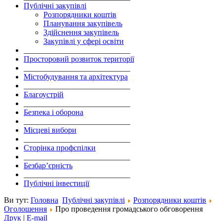
Публічні закупівлі
Розпорядники коштів
Планування закупівель
Здійснення закупівель
Закупівлі у сфері освіти
___________________________
Просторовий розвиток території
___________________________
Містобудування та архітектура
___________________________
Благоустрій
___________________________
Безпека і оборона
___________________________
Місцеві вибори
___________________________
Сторінка профспілки
___________________________
Безбар’єрність
___________________________
Публічні інвестиції
Ви тут:
Головна
Публічні закупівлі
Розпорядники коштів
Оголошення
Про проведення громадського обговорення
Друк
|
E-mail