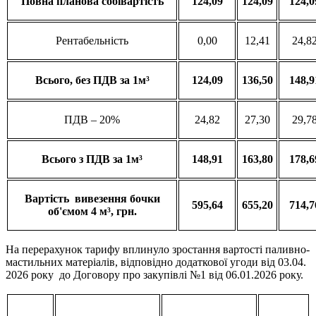
Повна
планова
собівартість
124,09
124,09
124,0
Рентабельність
0,00
12,41
24,8
Всього
, без ПДВ за 1м³
124,09
136,50
148,9
ПДВ – 20%
24,82
27,30
29,7
Всього
з
ПДВ за 1м³
148,91
163,80
178,6
Вартість
вивезення
бочки
595,64
655,20
714,7
об'ємом
4 м³
, грн.
На перерахунок тарифу вплинуло зростання вартості паливно-
мастильних матеріалів, відповідно додаткової угоди від 03.04.
2026 року до Договору про закупівлі №1 від 06.01.2026 року.