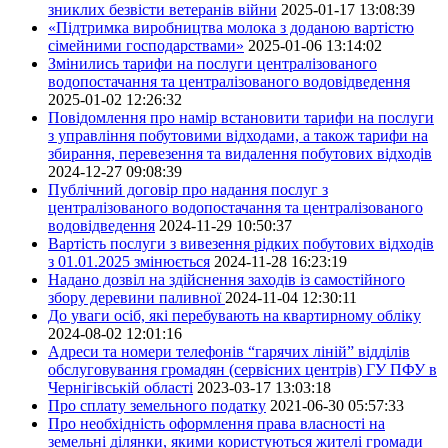
зниклих безвісти ветеранів війни
2025-01-17 13:08:39
«Підтримка виробництва молока з доданою вартістю
сімейними господарствами»
2025-01-06 13:14:02
Змінились тарифи на послуги централізованого
водопостачання та централізованого водовідведення
2025-01-02 12:26:32
Повідомлення про намір встановити тарифи на послуги
з управління побутовими відходами, а також тарифи на
збирання, перевезення та видалення побутових відходів
2024-12-27 09:08:39
Публічний договір про надання послуг з
централізованого водопостачання та централізованого
водовідведення
2024-11-29 10:50:37
Вартість послуги з вивезення рідких побутових відходів
з 01.01.2025 змінюється
2024-11-28 16:23:19
Надано дозвіл на здійснення заходів із самостійного
збору деревини паливної
2024-11-04 12:30:11
До уваги осіб, які перебувають на квартирному обліку
2024-08-02 12:01:16
Адреси та номери телефонів “гарячих ліній” відділів
обслуговування громадян (сервісних центрів) ГУ ПФУ в
Чернігівській області
2023-03-17 13:03:18
Про сплату земельного податку
2021-06-30 05:57:33
Про необхідність оформлення права власності на
земельні ділянки, якими користуються жителі громади