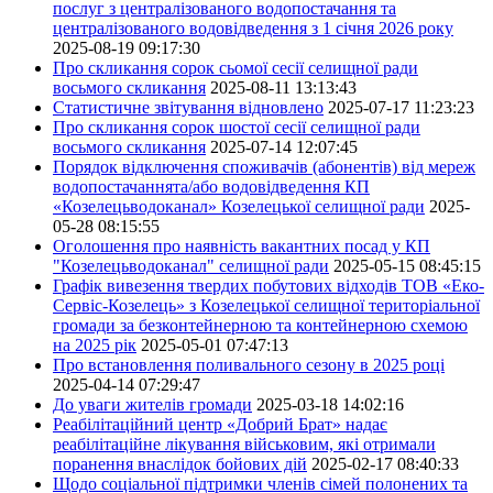
послуг з централізованого водопостачання та
централізованого водовідведення з 1 січня 2026 року
2025-08-19 09:17:30
Про скликання сорок сьомої сесії селищної ради
восьмого скликання
2025-08-11 13:13:43
Статистичне звітування відновлено
2025-07-17 11:23:23
Про скликання сорок шостої сесії селищної ради
восьмого скликання
2025-07-14 12:07:45
Порядок відключення споживачів (абонентів) від мереж
водопостачаннята/або водовідведення КП
«Козелецьводоканал» Козелецької селищної ради
2025-
05-28 08:15:55
Оголошення про наявність вакантних посад у КП
"Козелецьводоканал" селищної ради
2025-05-15 08:45:15
Графік вивезення твердих побутових відходів ТОВ «Еко-
Сервіс-Козелець» з Козелецької селищної територіальної
громади за безконтейнерною та контейнерною схемою
на 2025 рік
2025-05-01 07:47:13
Про встановлення поливального сезону в 2025 році
2025-04-14 07:29:47
До уваги жителів громади
2025-03-18 14:02:16
Реабілітаційний центр «Добрий Брат» надає
реабілітаційне лікування військовим, які отримали
поранення внаслідок бойових дій
2025-02-17 08:40:33
Щодо соціальної підтримки членів сімей полонених та