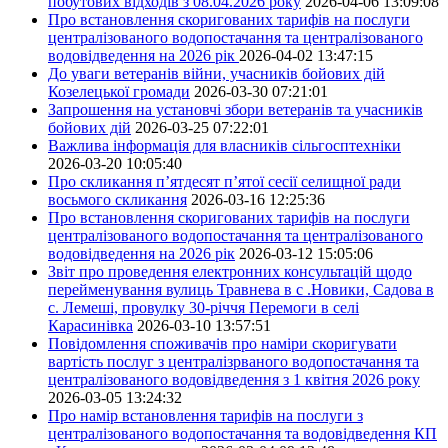
побутових відходів з 08.04.2026 року
2026-04-06 13:09:08
Про встановлення скоригованих тарифів на послуги
централізованого водопостачання та централізованого
водовідведення на 2026 рік
2026-04-02 13:47:15
До уваги ветеранів війни, учасників бойових дій
Козелецької громади
2026-03-30 07:21:01
Запрошення на установчі збори ветеранів та учасників
бойових дій
2026-03-25 07:22:01
Важлива інформація для власників сільгосптехніки
2026-03-20 10:05:40
Про скликання п’ятдесят п’ятої сесії селищної ради
восьмого скликання
2026-03-16 12:25:36
Про встановлення скоригованих тарифів на послуги
централізованого водопостачання та централізованого
водовідведення на 2026 рік
2026-03-12 15:05:06
Звіт про проведення електронних консультацій щодо
перейменування вулиць Травнева в с .Новики, Садова в
с. Лемеші, провулку 30-річчя Перемоги в селі
Карасинівка
2026-03-10 13:57:51
Повідомлення споживачів про наміри скоригувати
вартість послуг з централізрваного водопостачання та
централізованого водовідведення з 1 квітня 2026 року
2026-03-05 13:24:32
Про намір встановлення тарифів на послуги з
централізованого водопостачання та водовідведення КП