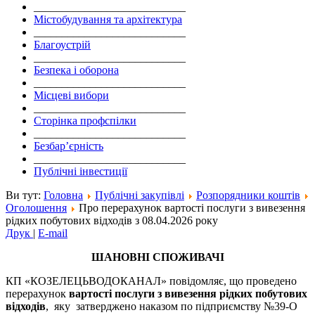
___________________________
Містобудування та архітектура
___________________________
Благоустрій
___________________________
Безпека і оборона
___________________________
Місцеві вибори
___________________________
Сторінка профспілки
___________________________
Безбар’єрність
___________________________
Публічні інвестиції
Ви тут:
Головна
Публічні закупівлі
Розпорядники коштів
Оголошення
Про перерахунок вартості послуги з вивезення
рідких побутових відходів з 08.04.2026 року
Друк
|
E-mail
ШАНОВНІ СПОЖИВАЧІ
КП «КОЗЕЛЕЦЬВОДОКАНАЛ» повідомляє, що проведено
перерахунок
вартості послуги з виве
зення рідких побутових
відходів
, яку затверджено наказом по підприємству №39-О