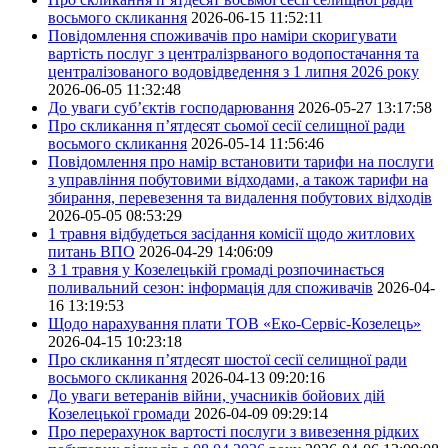
восьмого скликання
2026-06-15 11:52:11
Повідомлення споживачів про наміри скоригувати
вартість послуг з централізрваного водопостачання та
централізованого водовідведення з 1 липня 2026 року
2026-06-05 11:32:48
До уваги суб’єктів господарювання
2026-05-27 13:17:58
Про скликання п’ятдесят сьомої сесії селищної ради
восьмого скликання
2026-05-14 11:56:46
Повідомлення про намір встановити тарифи на послуги
з управління побутовими відходами, а також тарифи на
збирання, перевезення та видалення побутових відходів
2026-05-05 08:53:29
1 травня відбудеться засідання комісії щодо житлових
питань ВПО
2026-04-29 14:06:09
З 1 травня у Козелецькій громаді розпочинається
поливальний сезон: інформація для споживачів
2026-04-
16 13:19:53
Щодо нарахування плати ТОВ «Еко-Сервіс-Козелець»
2026-04-15 10:23:18
Про скликання п’ятдесят шостої сесії селищної ради
восьмого скликання
2026-04-13 09:20:16
До уваги ветеранів війни, учасників бойових дій
Козелецької громади
2026-04-09 09:29:14
Про перерахунок вартості послуги з вивезення рідких