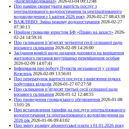
«Козелецьводоканал»
2026-03-04 09:12:48
Про наміри скоригувати вартість послуг з
централізованого водопостачання та централізованого
водовідведення з 1 квітня 2026 року
2026-02-27 08:43:39
ВАЖЛИВО: Зміна режиму водопостачання
2026-02-27
07:30:13
Прийом громадян юристом БФ «Право на захист»
2026-
02-24 14:59:16
Про скликання п’ятдесят четвертої сесії селищної ради
восьмого скликання
2026-02-09 14:26:00
Засідання комісії щодо надання допомоги на вирішення
житлового питання внутрішньо переміщеним особам
2026-02-09 14:07:41
Інформація про роботу Пунктів незламності у селищі
Козелець
2026-02-09 13:56:01
Про перерахунок вартості послуги з вивезення рідких
побутових відходів
2026-01-27 07:27:58
Про скликання п’ятдесят третьої сесії селищної ради
восьмого скликання
2026-01-12 12:48:55
Про проведення громадського обговорення
2026-01-08
13:01:26
Про встановлення тарифів на послуги централізованого
водопостачання та централізованого водовідведення на
2026 рік
2026-01-06 09:43:02
Про зміну розміру абонентської плати з 01.01.2026 року