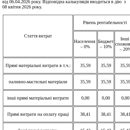
від 06.04.2026 року. Відповідна калькуляція вводиться в дію з
08 квітня 2026 року.
Рівень рентабельності
Стаття витрат
Інш
Населення
Бюджет
спожив
– 0%
– 10%
– 20
Прямі матеріальні витрати в т.ч.:
35,59
35,59
35,5
паливно-мастильні матеріали
35,59
35,59
35,5
інші прямі матеріальні витрати
0,00
0,00
0,00
Прямі витрати на оплату праці
38,41
38,41
38,4