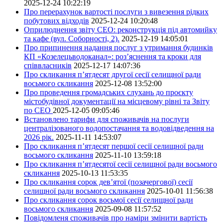
2025-12-24 10:22:19
Про перерахунок вартості послуги з вивезення рідких
побутових відходів
2025-12-24 10:20:48
Оприлюднення звіту СЕО: реконструкція під автомийку
та кафе (вул. Соборності, 2).
2025-12-19 14:05:01
Про припинення надання послуг з утримання будинків
КП «Козелецьводоканал»: роз’яснення та кроки для
співвласників
2025-12-17 14:07:36
Про скликання п’ятдесят другої сесії селищної ради
восьмого скликання
2025-12-08 13:52:00
Про проведення громадських слухань до проєкту
містобудівної документації на місцевому рівні та Звіту
по СЕО
2025-12-05 09:05:46
Встановлено тарифи для споживачів на послуги
централізованого водопостачання та водовідведення на
2026 рік.
2025-11-11 14:53:07
Про скликання п’ятдесят першої сесії селищної ради
восьмого скликання
2025-11-10 13:59:18
Про скликання п’ятдесятої сесії селищної ради восьмого
скликання
2025-10-13 11:53:35
Про скликання сорок дев’ятої (позачергової) сесії
селищної ради восьмого скликання
2025-10-01 11:56:38
Про скликання сорок восьмої сесії селищної ради
восьмого скликання
2025-09-08 11:57:52
Повідомленя споживачів про наміри змінити вартість