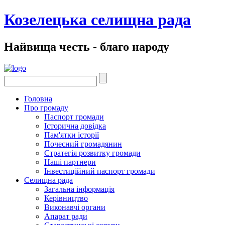
Козелецька селищна рада
Найвища честь - благо народу
Головна
Про громаду
Паспорт громади
Історична довідка
Пам'ятки історії
Почесний громадянин
Стратегія розвитку громади
Наші партнери
Інвестиційний паспорт громади
Селищна рада
Загальна інформація
Керівництво
Виконавчі органи
Апарат ради