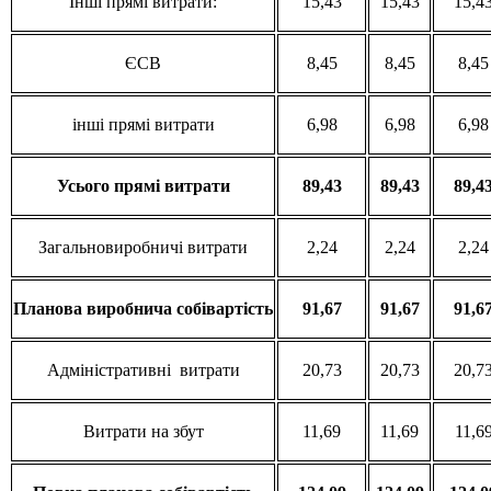
Інші прямі витрати:
15,43
15,43
15,4
ЄСВ
8,45
8,45
8,45
інші прямі витрати
6,98
6,98
6,98
Усього
прямі
витрати
89,43
89,43
89,4
Загальновиробничі витрати
2,24
2,24
2,24
Планова
виробнича
собівартість
91,67
91,67
91,6
Адміністративні витрати
20,73
20,73
20,7
Витрати на збут
11,69
11,69
11,6