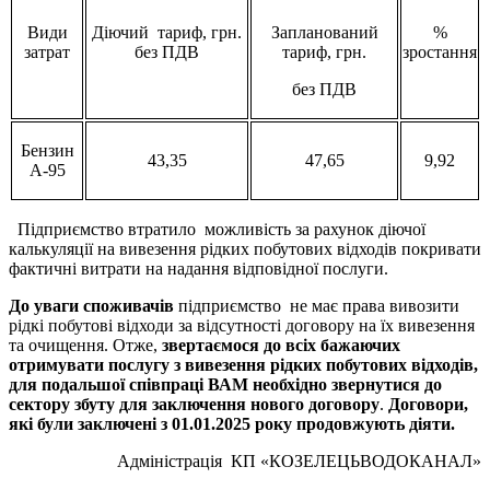
Види
Діючий тариф, грн.
Запланований
%
затрат
без ПДВ
тариф, грн.
зростання
без ПДВ
Бензин
43,35
47,65
9,92
А-95
Підприємство втратило можливість за рахунок діючої
калькуляції на вивезення рідких побутових відходів покривати
фактичні витрати на надання відповідної послуги.
До уваги споживачів
підприємство не має права вивозити
рідкі побутові відходи за відсутності договору на їх вивезення
та очищення. Отже,
звертаємося до всіх бажаючих
отримувати послугу з вивезення рідких побутових відходів,
для подальшої співпраці ВАМ необхідно звернутися до
сектору
збуту для
заключення
нового договору
.
Договори,
які були
заключ
е
ні
з 01.0
1
.2025 року продовжують діяти.
Адміністрація КП «КОЗЕЛЕЦЬВОДОКАНАЛ»