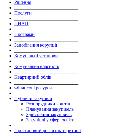
Рішення
___________________________
Послуги
___________________________
ЦНАП
___________________________
Програми
___________________________
Запобігання корупції
___________________________
Комунальні установи
___________________________
Комунальна власність
___________________________
Квартирний облік
___________________________
Фінансові ресурси
___________________________
Публічні закупівлі
Розпорядники коштів
Планування закупівель
Здійснення закупівель
Закупівлі у сфері освіти
___________________________
Просторовий розвиток території