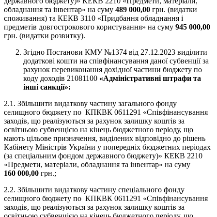
державного бюджету)» КЕКВ 2210 «Предмети, матеріали,
обладнання та інвентар» на суму
489 000,00
грн. (видатки
споживання) та КЕКВ 3110 «Придбання обладнання і
предметів довгострокового користування» на суму
945 000,00
грн. (видатки розвитку).
Згідно Постанови КМУ №1374 від 27.12.2023 виділити
додаткові кошти на співфінансування даної субвенції за
рахунок перевиконання дохідної частини бюджету по
коду доходів 21081100
«
Адміністративні штрафи та
інші санкції
»
:
2.1. Збільшити видаткову частину загального фонду
селищного бюджету по КПКВК 0611291 «Співфінансування
заходів, що реалізуються за рахунок залишку коштів за
освітньою субвенцією на кінець бюджетного періоду, що
мають цільове призначення, виділених відповідно до рішень
Кабінету Міністрів України у попередніх бюджетних періодах
(за спеціальним фондом державного бюджету)» КЕКВ 2210
«Предмети, матеріали, обладнання та інвентар» на суму
160 000,00
грн.;
2.2. Збільшити видаткову частину спеціального фонду
селищного бюджету по КПКВК 0611291 «Співфінансування
заходів, що реалізуються за рахунок залишку коштів за
освітньою субвенцією на кінець бюджетного періоду, що