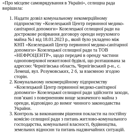
«Про місцеве самоврядування в Україні», селищна рада
вирішила:
Надати дозвіл комунальному некомерційному
підприємству «Козелецький Центр первинної медико-
санітарної допомоги» Козелецької селищної ради на
дострокове розірвання договору оренди нерухомого
майна №1 від 18.01.2023 р., який було укладено між
КНП «Козелецький Центр первинної медико-санітарної
допомоги» Козелецької селищної ради та ТОВ
«НЕФРОЦЕНТР», щодо передачі в оренду частини
одноповерхової нежитлової будівлі, що розташована за
адресою: Чернігівська область, Чернігівський р-н., с.
Лемеші, вул. Розумовських, 2 б, за взаємною згодою
сторін.
Комунальному некомерційному підприємству
«Козелецький Центр первинної медико-санітарної
допомоги» Козелецької селищної ради здійснити заходи,
пов’язані з поверненням вище зазначеного майна з
оренди, відповідно до вимог чинного законодавства
України.
Контроль за виконанням рішення покласти на постійну
комісію селищної ради з питань житлово-комунального
господарства, комунальної власності, будівництва,
земельних відносин та питань надзвичайних ситуацій.