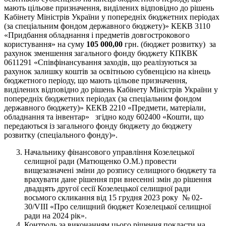
мають цільове призначення, виділених відповідно до рішень
Кабінету Міністрів України у попередніх бюджетних періодах
(за спеціальним фондом державного бюджету)» КЕКВ 3110
«Придбання обладнання і предметів довгострокового
користування» на суму
105 000,00
грн. (бюджет розвитку) за
рахунок зменшення загального фонду бюджету КПКВК
0611291 «Співфінансування заходів, що реалізуються за
рахунок залишку коштів за освітньою субвенцією на кінець
бюджетного періоду, що мають цільове призначення,
виділених відповідно до рішень Кабінету Міністрів України у
попередніх бюджетних періодах (за спеціальним фондом
державного бюджету)» КЕКВ 2210 «Предмети, матеріали,
обладнання та інвентар» згідно коду 602400 «Кошти, що
передаються із загального фонду бюджету до бюджету
розвитку (спеціального фонду)».
Начальнику фінансового управління Козелецької
селищної ради (Матющенко О.М.) провести
вищезазначені зміни до розпису селищного бюджету та
врахувати дане рішення при внесенні змін до рішення
двадцять другої сесії Козелецької селищної ради
восьмого скликання від 15 грудня 2023 року № 02-
30/VIII «Про селищний бюджет Козелецької селищної
ради на 2024 рік».
Контроль за виконанням цього рішення покласти на