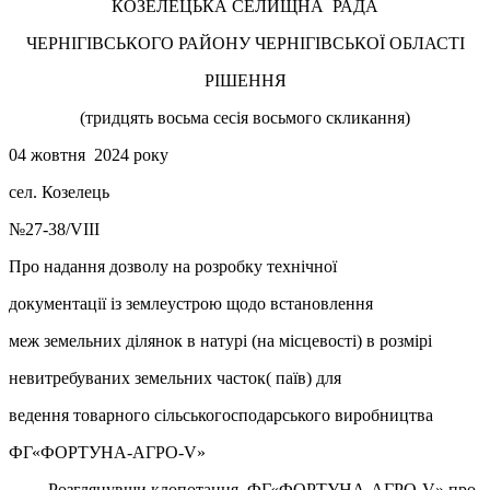
КОЗЕЛЕЦЬКА СЕЛИЩНА РАДА
ЧЕРНІГІВСЬКОГО РАЙОНУ ЧЕРНІГІВСЬКОЇ ОБЛАСТІ
РІШЕННЯ
(тридцять восьма сесія восьмого скликання)
04 жовтня 2024 року
сел. Козелець
№27-38/VIII
Про надання дозволу на розробку технічної
документації із землеустрою щодо встановлення
меж земельних ділянок в натурі (на місцевості) в розмірі
невитребуваних земельних часток( паїв) для
ведення товарного сільськогосподарського виробництва
ФГ«ФОРТУНА-АГРО-V»
Розглянувши клопотання ФГ«ФОРТУНА-АГРО-V» про