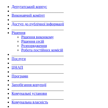
Депутатський корпус
___________________________
Виконавчий комітет
___________________________
Доступ до публічної інформації
___________________________
Рішення
Рішення виконкому
Рішення сесій
Розпорядження
Робота постійних комісій
___________________________
Послуги
___________________________
ЦНАП
___________________________
Програми
___________________________
Запобігання корупції
___________________________
Комунальні установи
___________________________
Комунальна власність
___________________________