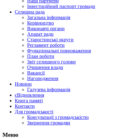
Наші партнери
Інвестиційний паспорт громади
Селищна рада
Загальна інформація
Керівництво
Виконавчі органи
Апарат ради
Старостинські округи
Регламент роботи
Функціональні повноваження
План роботи
Звіт селищного голови
Очищення влади
Вакансії
Нагородження
Новини
Галузева інформація
єВідновлення
Книга памяті
Контакти
Для громадськості
Консультації з громадськістю
Звернення громадян
Меню