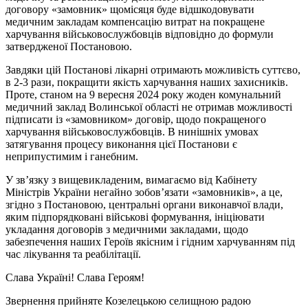
договору «замовник» щомісяця буде відшкодовувати
медичним закладам компенсацію витрат на покращене
харчування військовослужбовців відповідно до формули
затвердженої Постановою.
Завдяки цій Постанові лікарні отримають можливість суттєво,
в 2-3 рази, покращити якість харчування наших захисників.
Проте, станом на 9 вересня 2024 року жоден комунальний
медичний заклад Волинської області не отримав можливості
підписати із «замовником» договір, щодо покращеного
харчування військовослужбовців. В нинішніх умовах
затягування процесу виконання цієї Постанови є
неприпустимим і ганебним.
У зв’язку з вищевикладеним, вимагаємо від Кабінету
Міністрів України негайно зобов’язати «замовників», а це,
згідно з Постановою, центральні органи виконавчої влади,
яким підпорядковані військові формування, ініціювати
укладання договорів з медичними закладами, щодо
забезпечення наших Героїв якісним і гідним харчуванням під
час лікування та реабілітації.
Слава Україні! Слава Героям!
Звернення прийняте Козелецькою селищною радою