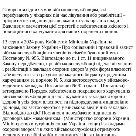
Створення гідних умов військовослужбовцям, які
перебувають у лікарнях під час лікування або реабілітації –
пріоритетне завдання для держави та усіх органів влади.
Важливим елементом цієї стратегії є забезпечення якісного і
повноцінного харчування для наших поранених воїнів.
13 серпня 2024 року Кабінетом Міністрів України на
виконання Закону України «Про соціальний і правовий захист
військовослужбовців та членів їх сімей» було прийнято
Постанову № 955. Відповідно до п. 1 ст. 11 вищевказаного
Закону передбачено, що військовослужбовці під час лікування
і реабілітації в закладах охорони здоров’я усіх форм власності
забезпечуються за рахунок державного бюджету щоденним
харчуванням за нормою № 5, яка застосовується у військово-
медичних закладах. Постановою № 955 (далі – Постанова)
затверджено Порядок забезпечення покращеного харчування
військовослужбовців під час лікування у закладах охорони
здоров’я усіх форм власності та підпорядкування відповідно
до норм, які застосовуються у військово-медичних закладах.
Відповідно до цієї Постанови передбачено підписання
договорів між «замовником» (Міністерство оборони України,
Міністерство внутрішніх справ України, тощо) і закладами
охорони здоров’я в яких військовослужбовці отримують
медичну та реабілітаційну допомогу. Після підписання