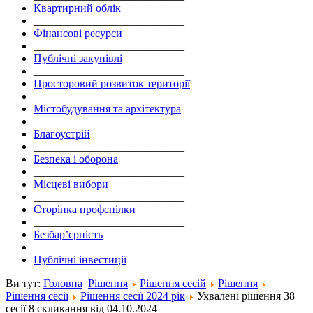
Квартирний облік
___________________________
Фінансові ресурси
___________________________
Публічні закупівлі
___________________________
Просторовий розвиток території
___________________________
Містобудування та архітектура
___________________________
Благоустрій
___________________________
Безпека і оборона
___________________________
Місцеві вибори
___________________________
Сторінка профспілки
___________________________
Безбар’єрність
___________________________
Публічні інвестиції
Ви тут:
Головна
Рішення
Рішення сесій
Рішення
Рішення сесії
Рішення сесїї 2024 рік
Ухвалені рішення 38
сесії 8 скликання від 04.10.2024