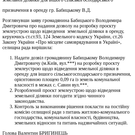
призначення в оренду гр. Бабицькому В.Д.
Розглянувши заяву громадянина Бабицького Володимира
Дмитровича про надання дозволу на розробку проєкту
землеустрою щодо відведення земельної ділянки в оренду,
керуючись ст.ст.93, 124 Земельного кодексу України, ст.26
Закону України «Про місцеве самоврядування в Україні»,
селищна рада вирішила:
Надати дозвіл громадянину Бабицькому Володимиру
Дмитровичу (м.Київ, вул.***) на розробку проєкту
землеустрою щодо відведення земельної ділянки в
оренду для іншого сільськогосподарського призначення,
орієнтовною площею 0,09 га із земель комунальної
власності в межах с. Савин вул.***.
Розроблений проєкт землеустрою щодо відведення
земельної ділянки погодити згідно чинного
законодавства.
Контроль за виконанням рішення покласти на постійну
комісію селищної ради з питань житлово-комунального
господарства, комунальної власності, будівництва,
земельних відносин та питань надзвичайних ситуацій.
Голова Валентин БРИГИНЕЦЬ