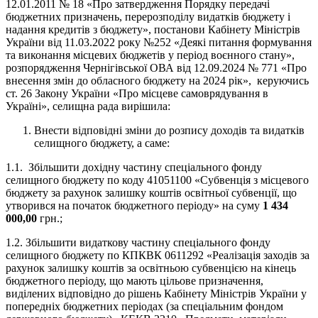
12.01.2011 № 18 «Про затвердження Порядку передачі
бюджетних призначень, перерозподілу видатків бюджету і
надання кредитів з бюджету», постанови Кабінету Міністрів
України від 11.03.2022 року №252 «Деякі питання формування
та виконання місцевих бюджетів у період воєнного стану»,
розпорядження Чернігівської ОВА від 12.09.2024 № 771 «Про
внесення змін до обласного бюджету на 2024 рік», керуючись
ст. 26 Закону України «Про місцеве самоврядування в
Україні», селищна рада вирішила:
Внести відповідні зміни до розпису доходів та видатків
селищного бюджету, а саме:
1.1. Збільшити дохідну частину спеціального фонду
селищного бюджету по коду 41051100 «Субвенція з місцевого
бюджету за рахунок залишку коштів освітньої субвенції, що
утворився на початок бюджетного періоду» на суму
1 434
000,00
грн.;
1.2. Збільшити видаткову частину спеціального фонду
селищного бюджету по КПКВК 0611292 «Реалізація заходів за
рахунок залишку коштів за освітньою субвенцією на кінець
бюджетного періоду, що мають цільове призначення,
виділених відповідно до рішень Кабінету Міністрів України у
попередніх бюджетних періодах (за спеціальним фондом