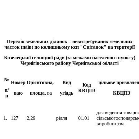
Перелік земельних ділянок – невитребуваних земельних
часток (паїв) по колишньому ксп "Світанок" на території
Козелецької селищної ради (за межами населеного пункту)
Чернігівського району Чернігвської області
№
Номер
Орієнтовна,
Вид
цільове призначе
Код
п/
КВЦПЗ
паю
площа, га
угіддь
КВЦПЗ
п
для ведення товарн
1.
127
2,29
рілля
01.01
сільськогосподарсь
виробництва