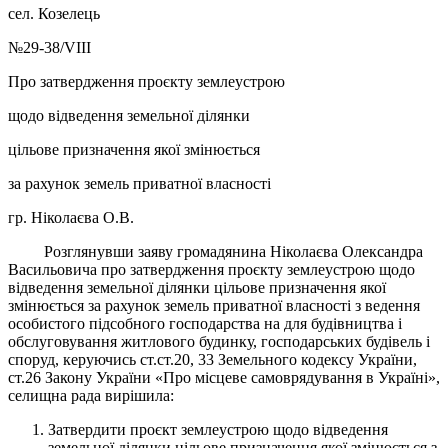
сел. Козелець
№29-38/VIII
Про затвердження проєкту землеустрою
щодо відведення земельної ділянки
цільове призначення якої змінюється
за рахунок земель приватної власності
гр. Ніколаєва О.В.
Розглянувши заяву громадянина Ніколаєва Олександра
Васильовича про затвердження проєкту землеустрою щодо
відведення земельної ділянки цільове призначення якої
змінюється за рахунок земель приватної власності з ведення
особистого підсобного господарства на для будівництва і
обслуговування житлового будинку, господарських будівель і
споруд, керуючись ст.ст.20, 33 Земельного кодексу України,
ст.26 Закону України «Про місцеве самоврядування в Україні»,
селищна рада вирішила:
Затвердити проєкт землеустрою щодо відведення
земельної ділянки цільове призначення якої змінюється з