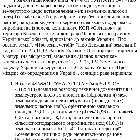
надання дозволу на розробку технічної документації із
землеустрою щодо встановлення меж земельних ділянок в
натурі (на місцевості) в розмірі не витребуваних земельних
часток( паїв) для ведення товарного сільськогосподарського
виробництва із земель колишнього КСП «Світанок» на
території Козелецької селищної ради Чернігівського району
Чернігівської області, відповідно до законів України "Про
оренду землі", «Про землеустрій» "Про Державний земельний
кадастр" ст. 3,5,11,13, Закону України «Про порядок виділення
в натурі (на місцевості) земельних ділянок власникам
земельних часток (паїв)», ст.ст.12, 22, 93, 124 Земельного
кодексу України та керуючись ст.26 Закону України «Про
місцеве самоврядування в Україні», селищна рада вирішила:
Надати ФГ«ФОРТУНА-АГРО-V» (код ЄДРПОУ
43125418) дозвіл на розробку технічної документації із
землеустрою щодо встановлення (відновлення) меж
земельних ділянок невитребуваних (нерозділених)
земельних часток (паїв), орієнтовною загальною
площею 33,81 га, в тому числі: рілля-18,96 га, сіножаті-
6,68 га, пасовища- 8,17 га, для ведення товарного
сільськогосподарського виробництва (код 01.01) із
земель колишнього КСП «Світанок» на території
Козелецької селищної ради Чернігівського району
Чернігівської області, відповідно додатку.