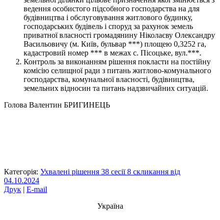
ведення особистого підсобного господарства на для
будівництва і обслуговування житлового будинку,
господарських будівель і споруд за рахунок земель
приватної власності громадянину Ніколаєву Олександру
Васильовичу (м. Київ, бульвар ***) площею 0,3252 га,
кадастровий номер *** в межах с. Пісоцьке, вул.***.
Контроль за виконанням рішення покласти на постійну
комісію селищної ради з питань житлово-комунального
господарства, комунальної власності, будівництва,
земельних відносин та питань надзвичайних ситуацій.
Голова Валентин БРИГИНЕЦЬ
Категорія:
Ухвалені рішення 38 сесії 8 скликання від
04.10.2024
Друк
|
E-mail
Україна