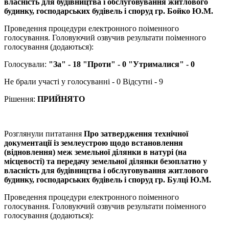
власність для будівництва і обслуговування житлового
будинку, господарських будівель і споруд гр. Бойко Ю.М.
Проведення процедури електронного поіменного
голосування. Головуючий озвучив результати поіменного
голосування (додаються):
Голосували:
"За" - 18 "Проти" - 0 "Утрималися" - 0
Не брали участі у голосуванні - 0 Відсутні - 9
Рішення:
ПРИЙНЯТО
Розглянули питатання
Про затвердження технічної
документації із землеустрою щодо встановлення
(відновлення) меж земельної ділянки в натурі (на
місцевості) та передачу земельної ділянки безоплатно у
власність для будівництва і обслуговування житлового
будинку, господарських будівель і споруд гр. Булці Ю.М.
Проведення процедури електронного поіменного
голосування. Головуючий озвучив результати поіменного
голосування (додаються):