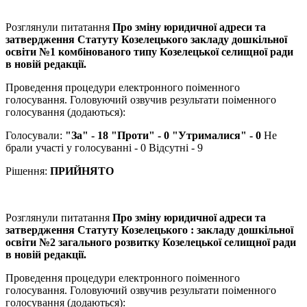
Розглянули питатання
Про зміну юридичної адреси та
затвердження Статуту Козелецького закладу дошкільної
освіти №1 комбінованого типу Козелецької селищної ради
в новій редакції.
Проведення процедури електронного поіменного
голосування. Головуючий озвучив результати поіменного
голосування (додаються):
Голосували:
"За" - 18 "Проти" - 0 "Утрималися" - 0
Не
брали участі у голосуванні - 0 Відсутні - 9
Рішення:
ПРИЙНЯТО
Розглянули питатання
Про зміну юридичної адреси та
затвердження Статуту Козелецького : закладу дошкільної
освіти №2 загального розвитку Козелецької селищної ради
в новій редакції.
Проведення процедури електронного поіменного
голосування. Головуючий озвучив результати поіменного
голосування (додаються):