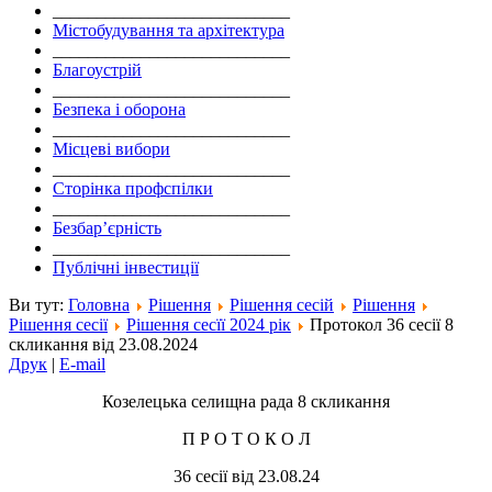
___________________________
Містобудування та архітектура
___________________________
Благоустрій
___________________________
Безпека і оборона
___________________________
Місцеві вибори
___________________________
Сторінка профспілки
___________________________
Безбар’єрність
___________________________
Публічні інвестиції
Ви тут:
Головна
Рішення
Рішення сесій
Рішення
Рішення сесії
Рішення сесїї 2024 рік
Протокол 36 сесії 8
скликання від 23.08.2024
Друк
|
E-mail
Козелецька селищна рада 8 скликання
П Р О Т О К О Л
36 сесії від 23.08.24