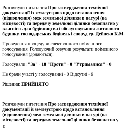
Розглянули питатання
Про затвердження технічної
документації із землеустрою щодо встановлення
(відновлення) меж земельної ділянки в натурі (на
місцевості) та передачу земельної ділянки безоплатно у
власність для будівництва і обслуговування житлового
будинку, господарських будівель і споруд гр. Дейнеко К.М.
Проведення процедури електронного поіменного
голосування. Головуючий озвучив результати поіменного
голосування (додаються):
Голосували:
"За" - 18 "Проти" - 0 "Утрималися" - 0
Не брали участі у голосуванні - 0 Відсутні - 9
Рішення:
ПРИЙНЯТО
Розглянули питатання
Про затвердження технічної
документації із землеустрою щодо встановлення
(відновлення) меж земельної ділянки в натурі (на
місцевості) та передачу земельної ділянки безоплатно у
власність для будівництва і обслуговування житлового
0
будинку, господарських будівель і споруд гр. Дещенко О.В.