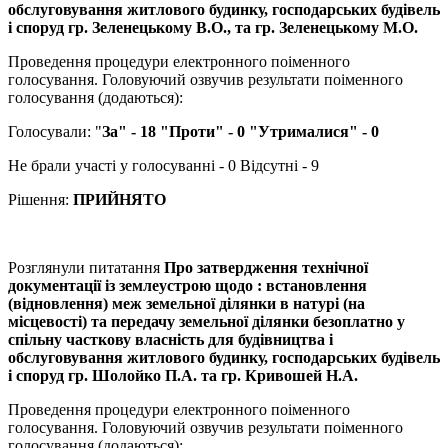
обслуговування житлового будинку, господарських будівель
і споруд гр. Зеленецькому В.О., та гр. Зеленецькому М.О.
Проведення процедури електронного поіменного
голосування. Головуючий озвучив результати поіменного
голосування (додаються):
Голосували: "
За" - 18 "Проти" - 0 "Утрималися" - 0
Не брали участі у голосуванні - 0 Відсутні - 9
Рішення:
ПРИЙНЯТО
Розглянули питатання
Про затвердження технічної
документації із землеустрою щодо : встановлення
(відновлення) меж земельної ділянки в натурі (на
місцевості) та передачу земельної ділянки безоплатно у
спільну часткову власність для будівництва і
обслуговування житлового будинку, господарських будівель
і споруд гр. Шолойко П.А. та гр. Кривошей Н.А.
Проведення процедури електронного поіменного
голосування. Головуючий озвучив результати поіменного
голосування (додаються):