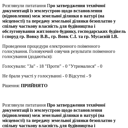
Розглянули питатання П
ро затвердження технічної
документації із землеустрою щодо встановлення
(відновлення) меж земельної ділянки в натурі (на
місцевості) та передачу земельної ділянки безоплатно у
спільну часткову власність для будівництва і
обслуговування житлового будинку, господарських будівель
і споруд гр. Вовку В.В., гр. Вовк С.І. та гр. Мусаєвій І.В.
Проведення процедури електронного поіменного
голосування. Головуючий озвучив результати поіменного
голосування (додаються):
Голосували: "За" - 18 "Проти" - 0 "Утрималися" - 0
Не брали участі у голосуванні - 0 Відсутні - 9
Рішення:
ПРИЙНЯТО
Розглянули питатання
Про затвердження технічної
документації із землеустрою щодо встановлення
(відновлення) меж земельної ділянки в натурі (на
місцевості) та передачу земельної ділянки безоплатно у
спільну часткову власність для будівництва і