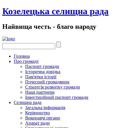
Козелецька селищна рада
Найвища честь - благо народу
Головна
Про громаду
Паспорт громади
Історична довідка
Пам'ятки історії
Почесний громадянин
Стратегія розвитку громади
Наші партнери
Інвестиційний паспорт громади
Селищна рада
Загальна інформація
Керівництво
Виконавчі органи
Апарат ради