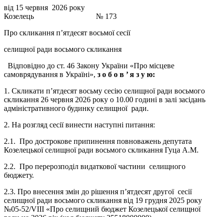
від 15 червня 2026 року
Козелець № 173
Про скликання п’ятдесят восьмої сесії
селищної ради восьмого скликання
Відповідно до ст. 46 Закону України «Про місцеве
самоврядування в Україні»,
з о б о в ’
я з у ю:
1. Скликати п’ятдесят восьму сесію селищної ради восьмого
скликання 26 червня 2026 року о 10.00 годині в залі засідань
адміністративного будинку селищної ради.
2. На розгляд сесії винести наступні питання:
2.1. Про дострокове припинення повноважень депутата
Козелецької селищної ради восьмого скликання Гуца А.М.
2.2. Про перерозподіл видаткової частини селищного
бюджету.
2.3. Про внесення змін до рішення п’ятдесят другої сесії
селищної ради восьмого скликання від 19 грудня 2025 року
№05-52/VIII «Про селищний бюджет Козелецької селищної