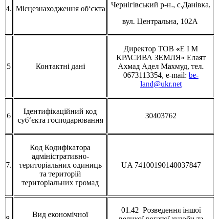
Чернігівський р-н., с.Данівка,
4.
Місцезнаходження об‘єкта
вул. Центральна, 102А
Директор ТОВ
«
Е I М
КРАСИВА ЗЕМЛЯ»
Елаят
5
Контактні дані
Ахмад Адел Махмуд, тел.
0673113354, e-mail:
be-
land@ukr.net
Ідентифікаційний код
6
30403762
суб‘єкта господарювання
Код Кодифікатора
адміністративно-
7.
територіальних одиниць
UA 74100190140037847
та територій
територіальних громад
01.42 Розведення іншої
Вид економічної
8.
великої рогатої худоби та