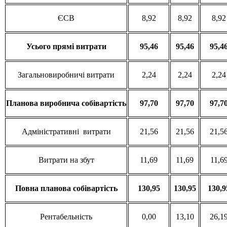
ЄСВ
8,92
8,92
8,92
Усього
прямі
витрати
95,46
95,46
95,4
Загальновиробничі витрати
2,24
2,24
2,24
Планова
виробнича
собівартість
97,70
97,70
97,7
Адміністративні витрати
21,56
21,56
21,5
Витрати на збут
11,69
11,69
11,6
Повна
планова
собівартість
130,95
130,95
130,9
Рентабельність
0,00
13,10
26,1