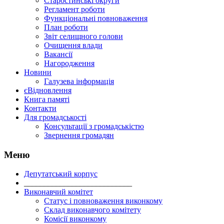
Старостинські округи
Регламент роботи
Функціональні повноваження
План роботи
Звіт селищного голови
Очищення влади
Вакансії
Нагородження
Новини
Галузева інформація
єВідновлення
Книга памяті
Контакти
Для громадськості
Консультації з громадськістю
Звернення громадян
Меню
Депутатський корпус
___________________________
Виконавчий комітет
Статус і повноваження виконкому
Склад виконавчого комітету
Комісії виконкому