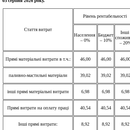
03 серпня
202
6
року.
Рівень рентабельності
Стаття витрат
Інш
Населення
Бюджет
спожив
– 0%
– 10%
– 20
Прямі матеріальні витрати в т.ч.:
46,00
46,00
46,0
паливно-мастильні матеріали
39,02
39,02
39,0
інші прямі матеріальні витрати
6,98
6,98
6,98
Прямі витрати на оплату праці
40,54
40,54
40,5
Інші прямі витрати:
8,92
8,92
8,92