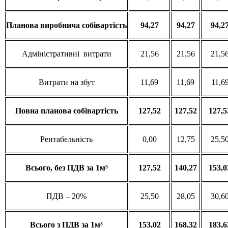
Планова
виробнича
собівартість
94,27
94,27
94,2
Адміністративні витрати
21,56
21,56
21,5
Витрати на збут
11,69
11,69
11,6
Повна
планова
собівартість
127,52
127,52
127,5
Рентабельність
0,00
12,75
25,5
Всього
, без ПДВ за 1м³
127,52
140,27
153,0
ПДВ – 20%
25,50
28,05
30,6
Всього
з
ПДВ за 1м³
153,02
168,32
183,6