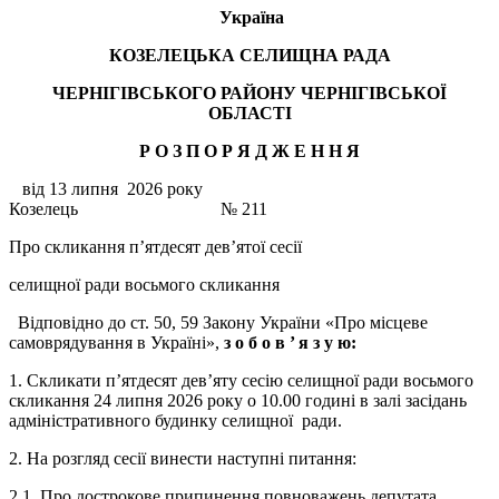
Україна
КОЗЕЛЕЦЬКА СЕЛИЩНА РАДА
ЧЕРНІГІВСЬКОГО РАЙОНУ ЧЕРНІГІВСЬКОЇ
ОБЛАСТІ
Р О З П О Р Я Д Ж Е Н
Н
Я
від 13 липня 2026 року
Козелець № 211
Про скликання п’ятдесят дев’ятої сесії
селищної ради восьмого скликання
Відповідно до ст. 50, 59 Закону України «Про місцеве
самоврядування в Україні»,
з о б о в ’
я з у ю:
1. Скликати п’ятдесят дев’яту сесію селищної ради восьмого
скликання 24 липня 2026 року о 10.00 годині в залі засідань
адміністративного будинку селищної ради.
2. На розгляд сесії винести наступні питання:
2.1. Про дострокове припинення повноважень депутата