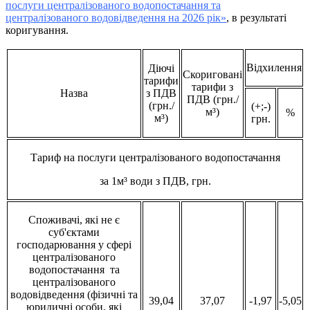
послуги централізованого водопостачання та
централізованого водовідведення на 2026 рік»
, в результаті
коригування.
Відхилення
Діючі
Скориговані
тарифи
тарифи з
Назва
з ПДВ
ПДВ (грн./
(грн./
(+;-)
м³)
%
м³)
грн.
Тариф на послуги централізованого водопостачання
за 1м³ води з ПДВ, грн.
Споживачі, які не є
суб'єктами
господарювання у сфері
централізованого
водопостачання та
централізованого
водовідведення (фізичні та
39,04
37,07
-1,97
-5,05
юридичні особи, які