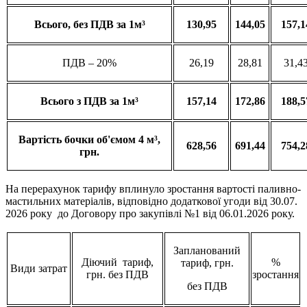
Всього
, без ПДВ за 1м³
130,95
144,05
157,1
ПДВ – 20%
26,19
28,81
31,4
Всього
з
ПДВ за 1м³
157,14
172,86
188,5
Вартість
бочки
об'ємом
4 м³,
628,56
691,44
754,2
грн
.
На перерахунок тарифу вплинуло зростання вартості паливно-
мастильних матеріалів, відповідно додаткової угоди від 30.07.
2026 року до Договору про закупівлі №1 від 06.01.2026 року.
Запланований
Діючий тариф,
%
тариф, грн.
Види затрат
грн. без ПДВ
зростання
без ПДВ