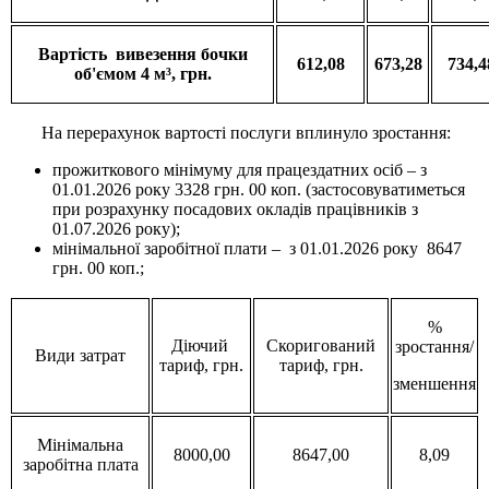
Вартість
вивезення
бочки
612,08
673,28
734,4
об'ємом
4 м³
, грн.
На перерахунок вартості послуги вплинуло зростання:
прожиткового мінімуму для працездатних осіб – з
01.01.2026 року 3328 грн. 00 коп. (застосовуватиметься
при розрахунку посадових окладів працівників з
01.07.2026 року);
мінімальної заробітної плати – з 01.01.2026 року 8647
грн. 00 коп.;
%
Діючий
Скоригований
зростання/
Види затрат
тариф, грн.
тариф, грн.
зменшення
Мінімальна
8000,00
8647,00
8,09
заробітна плата