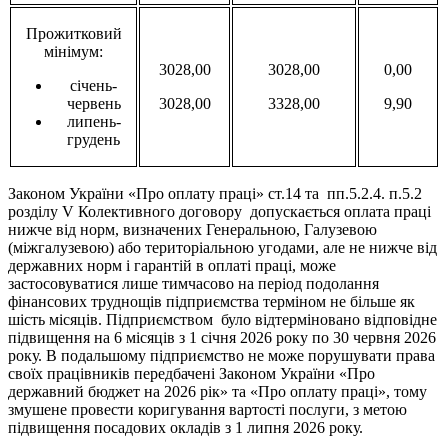
Прожитковий
мінімум:
3028,00
3028,00
0,00
січень-
червень
3028,00
3328,00
9,90
липень-
грудень
Законом України «Про оплату праці» ст.14 та пп.5.2.4. п.5.2
розділу V Колективного договору допускається оплата праці
нижче від норм, визначених Генеральною, Галузевою
(міжгалузевою) або територіальною угодами, але не нижче від
державних норм і гарантій в оплаті праці, може
застосовуватися лише тимчасово на період подолання
фінансових труднощів підприємства терміном не більше як
шість місяців. Підприємством було відтерміновано відповідне
підвищення на 6 місяців з 1 січня 2026 року по 30 червня 2026
року. В подальшому підприємство не може порушувати права
своїх працівників передбачені Законом України «Про
державний бюджет на 2026 рік» та «Про оплату праці», тому
змушене провести коригування вартості послуги, з метою
підвищення посадових окладів з 1 липня 2026 року.