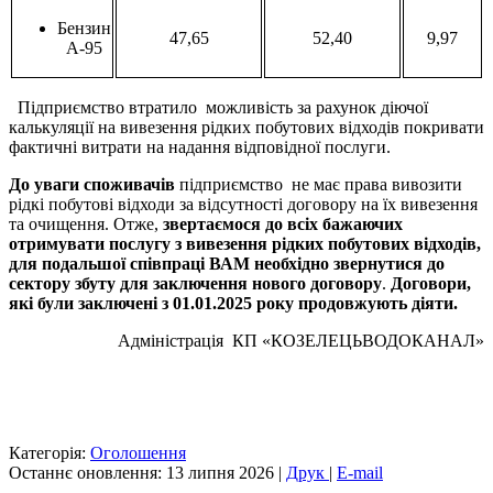
Бензин
47,65
52,40
9,97
А-95
Підприємство втратило можливість за рахунок діючої
калькуляції на вивезення рідких побутових відходів покривати
фактичні витрати на надання відповідної послуги.
До уваги споживачів
підприємство не має права вивозити
рідкі побутові відходи за відсутності договору на їх вивезення
та очищення. Отже,
звертаємося до всіх бажаючих
отримувати послугу з вивезення рідких побутових відходів,
для подальшої співпраці ВАМ необхідно звернутися до
сектору
збуту для
заключення
нового договору
.
Договори,
які були
заключ
е
ні
з 01.0
1
.2025 року продовжують діяти.
Адміністрація КП «КОЗЕЛЕЦЬВОДОКАНАЛ»
Категорія:
Оголошення
Останнє оновлення: 13 липня 2026
|
Друк
|
E-mail