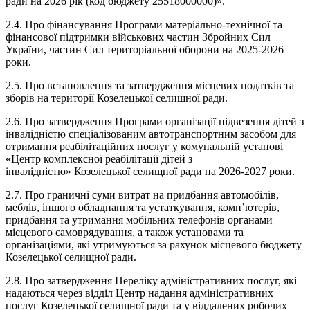
ради на 2026 рік (код бюджету 25518000000)».
2.4. Про фінансування Програми матеріально-технічної та
фінансової підтримки військових частин Збройних Сил
України, частин Сил територіальної оборони на 2025-2026
роки.
2.5. Про встановлення та затвердження місцевих податків та
зборів на території Козелецької селищної ради.
2.6. Про затвердження Програми організації підвезення дітей з
інвалідністю спеціалізованим автотранспортним засобом для
отримання реабілітаційних послуг у комунальній установі
«Центр комплексної реабілітації дітей з
інвалідністю» Козелецької селищної ради на 2026-2027 роки.
2.7. Про граничні суми витрат на придбання автомобілів,
меблів, іншого обладнання та устаткування, комп’ютерів,
придбання та утримання мобільних телефонів органами
місцевого самоврядування, а також установами та
організаціями, які утримуються за рахунок місцевого бюджету
Козелецької селищної ради.
2.8. Про затвердження Переліку адміністративних послуг, які
надаються через відділ Центр надання адміністративних
послуг Козелецької селищної ради та у віддалених робочих