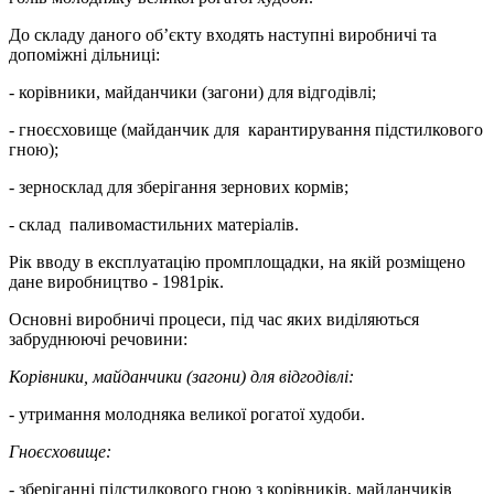
До складу даного об’єкту входять наступні виробничі та
допоміжні дільниці:
- корівники, майданчики (загони) для відгодівлі;
- гноєсховище (майданчик для карантирування підстилкового
гною);
- зерносклад для зберігання зернових кормів;
- склад паливомастильних матеріалів.
Рік вводу в експлуатацію промплощадки, на якій розміщено
дане виробництво - 1981рік.
Основні виробничі процеси, під час яких виділяються
забруднюючі речовини:
К
орівник
и
,
майданчик
и (загони) для
відгодівлі
:
- утримання молодняка великої рогатої худоби.
Гноєсховищ
е
:
-
зберіганні підстилкового гною з корівників, майданчиків