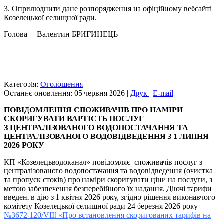
3. Оприлюднити дане розпорядження на офіційному вебсайті
Козелецької селищної ради.
Голова Валентин БРИГИНЕЦЬ
Категорія:
Оголошення
Останнє оновлення: 05 червня 2026
|
Друк
|
E-mail
ПОВІДОМЛЕННЯ СПОЖИВАЧІВ ПРО НАМІРИ
СКОРИГУВАТИ ВАРТІСТЬ ПОСЛУГ
З ЦЕНТРАЛІЗОВАНОГО ВОДОПОСТАЧАННЯ ТА
ЦЕНТРАЛІЗОВАНОГО ВОДОВІДВЕДЕННЯ З 1 ЛИПНЯ
2026 РОКУ
КП «Козелецьводоканал» повідомляє споживачів послуг з
централізованого водопостачання та водовідведення (очистка
та пропуск стоків) про наміри скоригувати ціни на послуги, з
метою забезпечення безперебійного їх надання. Діючі тарифи
введені в дію з 1 квітня 2026 року, згідно рішення виконавчого
комітету Козелецької селищної ради 24 березня 2026 року
№3672-120/VIII «Про встановлення скоригованих тарифів на