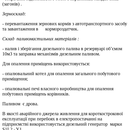
(загонів) .
Зерно
скла
д
:
-
перевантаження зернових кормів з автотранспортного засобу
та завантаження в кормороздатчик.
C
клад паливомастильних матеріалів
:
-
налив і зберігання дизельного палива в резервуарі об’ємом
10м3 та заправка механізмів дизельним паливом.
Для опалення приміщень використовується:
- опалювальний котел для опалення загального побутового
приміщення;
- опалювальні печі власного виробництва для опалення
побутових приміщень корівників.
Паливом є дрова.
В якості аварійного джерела живлення для короткострокової
експлуатації при перебоях в електропостачанні на
підприємстві використовується дизельний генератор марки
S1L2 - Y1.