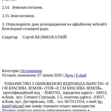
2.14. Земельні питання.
2.15. Інші питання.
3. Оприлюднити дане розпорядження на офіційному вебсайті
Козелецької селищної ради.
Секретар Сергій ВЕЛИКОХАТНІЙ
Категорія:
Оголошення
Останнє оновлення: 07 липня 2026
|
Друк
|
E-mail
ТОВАРИСТВО З ОБМЕЖЕНОЮ ВІДПОВІДАЛЬНІСТЮ «Е
I М КРАСИВА ЗЕМЛЯ» (ТОВ
«Е I М КРАСИВА ЗЕМЛЯ
»
,
ідентифікаційний код - 30403762, юридична адреса -
04053,
м.Київ, вул. Січових Стрільців, 1-5, поштова адреса - 03057,
м.Київ, вул. Дегтярівська, 33В, тел. 0673113354, e-mail:
be-
land@ukr.net
) має намір отримати згідно законодавства
України дозвіл на викиди забруднюючих речовин в