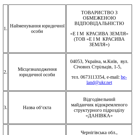
ТОВАРИСТВО З
ОБМЕЖЕНОЮ
ВІДПОВІДАЛЬНІСТЮ
Найменування юридичної
1.
особи
«Е I М КРАСИВА ЗЕМЛЯ»
(ТОВ
«Е I М КРАСИВА
ЗЕМЛЯ»)
04053, Україна, м.Київ, вул.
Січових Стрільців, 1-5,
Місцезнаходження
2.
юридичної особи
тел. 0673113354, e-mail:
be-
land@ukr.net
Відгодівельний
майданчик відокремленого
3.
Назва об‘єкта
структурного підрозділу
«ДАНІВКА»
Чернігівська обл.,