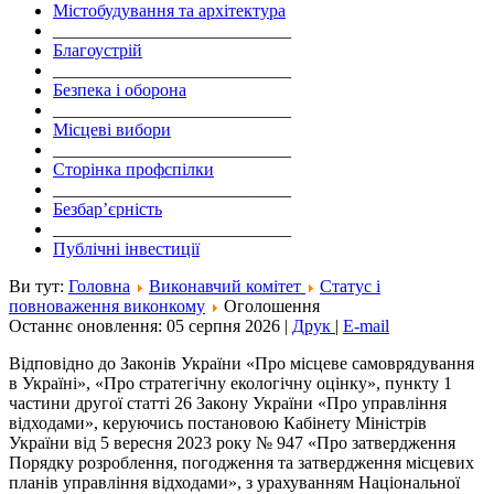
Містобудування та архітектура
___________________________
Благоустрій
___________________________
Безпека і оборона
___________________________
Місцеві вибори
___________________________
Сторінка профспілки
___________________________
Безбар’єрність
___________________________
Публічні інвестиції
Ви тут:
Головна
Виконавчий комітет
Статус і
повноваження виконкому
Оголошення
Останнє оновлення: 05 серпня 2026
|
Друк
|
E-mail
Відповідно до Законів України «Про місцеве самоврядування
в Україні», «Про стратегічну екологічну оцінку», пункту 1
частини другої статті 26 Закону України «Про управління
відходами», керуючись постановою Кабінету Міністрів
України від 5 вересня 2023 року № 947 «Про затвердження
Порядку розроблення, погодження та затвердження місцевих
планів управління відходами», з урахуванням Національної