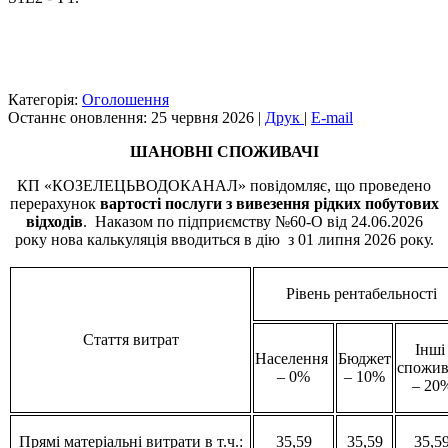
Категорія:
Оголошення
Останнє оновлення: 25 червня 2026
|
Друк
|
E-mail
ШАНОВНІ СПОЖИВАЧІ
КП «КОЗЕЛЕЦЬВОДОКАНАЛ» повідомляє, що проведено
перерахунок
вартості послуги з виве
зення рідких побутових
відходів
. Наказом по підприємству №60-О від 24.06.2026
року нова калькуляція вводиться в дію з 01 липня 2026 року.
Рівень рентабельності
Стаття витрат
Інш
Населення
Бюджет
спожив
– 0%
– 10%
– 20
Прямі матеріальні витрати в т.ч.:
35,59
35,59
35,5