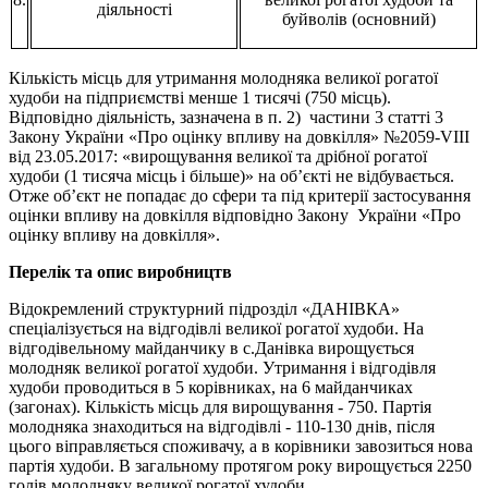
діяльності
буйволів (основний)
Кількість місць для утримання молодняка великої рогатої
худоби на підприємстві менше 1 тисячі (750 місць).
Відповідно діяльність, зазначена в п. 2) частини 3 статті 3
Закону України «Про оцінку впливу на довкілля» №2059-VIII
від 23.05.2017: «вирощування великої та дрібної рогатої
худоби (1 тисяча місць і більше)» на об’єкті не відбувається.
Отже об’єкт не попадає до сфери та під критерії застосування
оцінки впливу на довкілля відповідно Закону України «Про
оцінку впливу на довкілля».
Перелік та опис виробництв
Відокремлений структурний підрозділ «ДАНІВКА»
спеціалізується на відгодівлі великої рогатої худоби. На
відгодівельному майданчику в с.Данівка вирощується
молодняк великої рогатої худоби. Утримання і відгодівля
худоби проводиться в 5 корівниках, на 6 майданчиках
(загонах). Кількість місць для вирощування - 750. Партія
молодняка знаходиться на відгодівлі - 110-130 днів, після
цього віправляється споживачу, а в корівники завозиться нова
партія худоби. В загальному протягом року вирощується 2250
голів молодняку великої рогатої худоби.