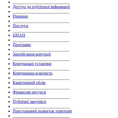
___________________________
Доступ до публічної інформації
___________________________
Рішення
___________________________
Послуги
___________________________
ЦНАП
___________________________
Програми
___________________________
Запобігання корупції
___________________________
Комунальні установи
___________________________
Комунальна власність
___________________________
Квартирний облік
___________________________
Фінансові ресурси
___________________________
Публічні закупівлі
___________________________
Просторовий розвиток території
___________________________