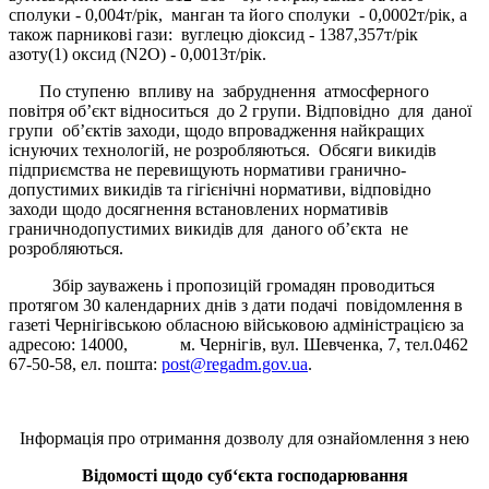
сполуки - 0,004т/рік, манган та його сполуки - 0,0002т/рік, а
також парникові гази: вуглецю діоксид - 1387,357т/рік
азоту(1) оксид (N2O) - 0,0013т/рік.
По ступеню впливу на забруднення атмосферного
повітря об’єкт відноситься до 2 групи. Відповідно для даної
групи об’єктів заходи, щодо впровадження найкращих
існуючих технологій, не розробляються. Обсяги викидів
підприємства не перевищують нормативи гранично-
допустимих викидів та гігієнічні нормативи, відповідно
заходи щодо досягнення встановлених нормативів
граничнодопустимих викидів для даного об’єкта не
розробляються.
Збір зауважень і пропозицій громадян проводиться
протягом 30 календарних днів з дати подачі повідомлення в
газеті Чернігівською обласною військовою адміністрацією за
адресою: 14000, м. Чернігів, вул. Шевченка, 7, тел.0462
67-50-58, ел. пошта:
post@regadm.gov.ua
.
Інформація про отримання дозволу для ознайомлення з нею
Відомості щодо суб‘єкта господарювання