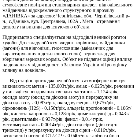
атмосферне повітря від стаціонарних джерел відгодівельного
майданчика відокремленого структурного підрозділу
«ДАНІВКА» за адресою: Чернігівська обл., Чернігівський р-
н., с.Данівка, вул. Центральна, 102А . Мета - отримання
дозволу на викиди для існуючого об’єкта.
Підприємство спеціалізується на відгодівлі великої рогатої
худоби. До складу об’єкту входять корівники, майданчики
(загони) для відгодівлі, гноєсховище (майданчик для
карантирування підстилкового гною), зерносклад для
зберігання зернових кормів. Об’єкт не підлягає оцінці впливу
на довкілля у відповідності з Законом України «Про оцінку
впливу на довкілля».
Від стаціонарних джерел об’єкту в атмосферне повітря
викидаються: метан - 135,003т/рік, аміак - 6,025т/рік, речовини
у вигляді суспендованих твердих частинок - 1,124т/рік,
оксиди азоту (оксид та діоксид азоту) в перерахунку на
діоксид азоту - 0,083т/рік, оксид вуглецю – 0,675т/рік,
сірководень (H2S) - 0,156т/рік, альдегід пропіоновий - 0,106т/
рік, кислота капронова - 0,128т/рік, диметилсульфід - 0,043т/
рік, диметиламін - 0,937т/рік, фенол - 0,014т/рік,
метилмеркаптан - 0,0014т/рік, діоксид сірки (діоксид та
триоксид) у перерахунку на діоксид сірки - 0,016т/рік,
вуглеводні насичені С12-С19 - 0,040т/рік, залізо та його