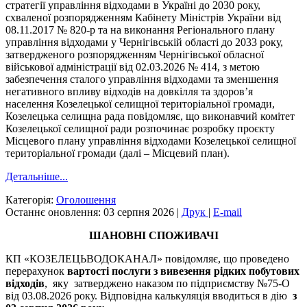
стратегії управління відходами в Україні до 2030 року,
схваленої розпорядженням Кабінету Міністрів України від
08.11.2017 № 820-р та на виконання Регіонального плану
управління відходами у Чернігівській області до 2033 року,
затвердженого розпорядженням Чернігівської обласної
військової адміністрації від 02.03.2026 № 414, з метою
забезпечення сталого управління відходами та зменшення
негативного впливу відходів на довкілля та здоров’я
населення Козелецької селищної територіальної громади,
Козелецька селищна рада повідомляє, що виконавчий комітет
Козелецької селищної ради розпочинає розробку проєкту
Місцевого плану управління відходами Козелецької селищної
територіальної громади (далі – Місцевий план).
Детальніше...
Категорія:
Оголошення
Останнє оновлення: 03 серпня 2026
|
Друк
|
E-mail
ШАНОВНІ СПОЖИВАЧІ
КП «КОЗЕЛЕЦЬВОДОКАНАЛ» повідомляє, що проведено
перерахунок
вартості послуги з виве
зення рідких побутових
відходів
, яку затверджено наказом по підприємству №75-О
від 03.08.2026 року. Відповідна калькуляція вводиться в дію
з