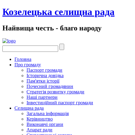
Козелецька селищна рада
Найвища честь - благо народу
Головна
Про громаду
Паспорт громади
Історична довідка
Пам'ятки історії
Почесний громадянин
Стратегія розвитку громади
Наші партнери
Інвестиційний паспорт громади
Селищна рада
Загальна інформація
Керівництво
Виконавчі органи
Апарат ради