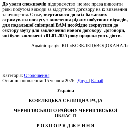
До уваги споживачів
підприємство не має права вивозити
рідкі побутові відходи за відсутності договору на їх вивезення
та очищення. Отже,
звертаємося до всіх бажаючих
отримувати послугу з вивезення рідких побутових відходів,
для подальшої співпраці ВАМ необхідно звернутися до
сектору
збуту для
заключення
нового договору
.
Договори,
які були
заключ
е
ні
з 01.0
1
.2025 року продовжують діяти.
Адміністрація КП «КОЗЕЛЕЦЬВОДОКАНАЛ»
Категорія:
Оголошення
Останнє оновлення: 15 червня 2026
|
Друк
|
E-mail
Україна
КОЗЕЛЕЦЬКА СЕЛИЩНА РАДА
ЧЕРНІГІВСЬКОГО РАЙОНУ ЧЕРНІГІВСЬКОЇ
ОБЛАСТІ
Р О З П О Р Я Д Ж Е Н Н Я