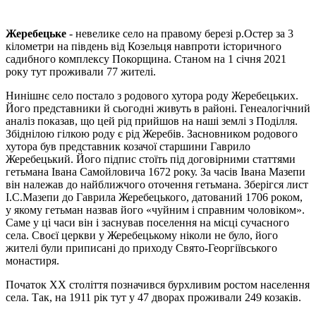
Жеребецьке
- невелике село на правому березі р.Остер за 3
кілометри на південь від Козельця навпроти історичного
садибного комплексу Покорщина. Станом на 1 січня 2021
року тут про­живали 77 жителі.
Нинішнє село постало з родового хутора роду Жеребецьких.
Його представники й сьогодні жи­вуть в районі. Генеалогічний
аналіз показав, що цей рід прийшов на наші землі з Поділля.
Збід­ні­лою гілкою роду є рід Жеребів. Засновником родового
хутора був представник козачої старшини Гав­рило
Жеребецький. Його підпис стоїть під договірними статтями
гетьмана Івана Самойловича 1672 року. За часів Івана Мазепи
він належав до найближчого оточення гетьмана. Зберігся лист
І.С.Мазепи до Гаврила Жеребецького, датований 1706 роком,
у якому гетьман назвав його «чуй­ним і справним чоловіком».
Саме у ці часи він і заснував поселення на місці сучасного
села. Своєї церк­ви у Жеребецькому ніколи не було, його
жителі були приписані до приходу Свято-Геор­гі­ївсь­ко­го
монастиря.
Початок XX століття позначився бурхливим ростом населення
села. Так, на 1911 рік тут у 47 дво­рах проживали 249 козаків.