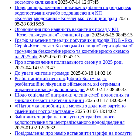
восьмого скликання
2025-07-14 12:07:45
Порядок відключення споживачів (абонентів) від мереж
водопостачаннята/або водовідведення КП
«Козелецьводоканал» Козелецької селищної ради
2025-
05-28 08:15:55
Оголошення про наявність вакантних посад у КП
"Козелецьводоканал" селищної ради
2025-05-15 08:45:15
Графік вивезення твердих побутових відходів ТОВ «Еко-
Сервіс-Козелець» з Козелецької селищної територіальної
громади за безконтейнерною та контейнерною схемою
на 2025 рік
2025-05-01 07:47:13
Про встановлення поливального сезону в 2025 році
2025-04-14 07:29:47
До уваги жителів громади
2025-03-18 14:02:16
Реабілітаційний центр «Добрий Брат» надає
реабілітаційне лікування військовим, які отримали
поранення внаслідок бойових дій
2025-02-17 08:40:33
Щодо соціальної підтримки членів сімей полонених та
зниклих безвісти ветеранів війни
2025-01-17 13:08:39
«Підтримка виробництва молока з доданою вартістю
сімейними господарствами»
2025-01-06 13:14:02
Змінились тарифи на послуги централізованого
водопостачання та централізованого водовідведення
2025-01-02 12:26:32
Повідомлення про намір встановити тарифи на послуги