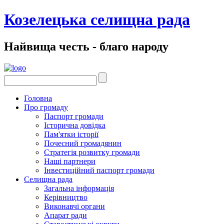
Козелецька селищна рада
Найвища честь - благо народу
Головна
Про громаду
Паспорт громади
Історична довідка
Пам'ятки історії
Почесний громадянин
Стратегія розвитку громади
Наші партнери
Інвестиційний паспорт громади
Селищна рада
Загальна інформація
Керівництво
Виконавчі органи
Апарат ради