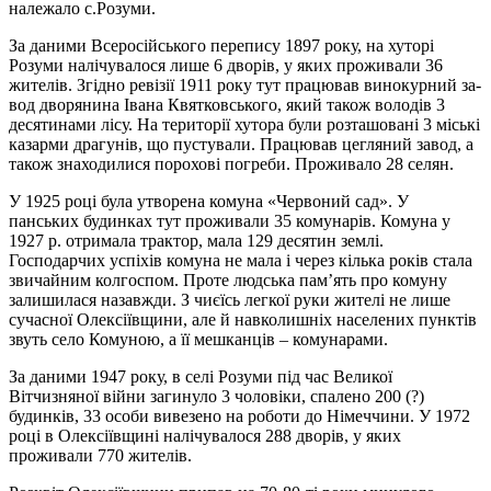
належало с.Розуми.
За даними Всеросійського перепису 1897 року, на хуторі
Розуми налічувалося лише 6 дворів, у яких проживали 36
жителів. Згідно ре­візії 1911 року тут працював винокурний за­
вод дворянина Іва­на Квятковського, який та­кож володів 3
десятинами лісу. На території ху­тора були розташовані 3 міські
казарми дра­гунів, що пустували. Працював цегляний завод, а
також знаходилися по­ро­хо­ві погреби. Про­жи­ва­ло 28 селян.
У 1925 році була утворена комуна «Чер­во­ний сад». У
панських будинках тут про­жи­ва­ли 35 ко­мунарів. Ко­муна у
1927 р. отримала трак­тор, мала 129 десятин землі.
Господарчих успіхів комуна не мала і че­рез кілька років стала
зви­чайним колгоспом. Проте людська пам’ять про комуну
залишилася назавжди. З чиєїсь лег­­кої руки жи­телі не лише
сучасної Олек­сіївщини, але й навколишніх на­се­ле­них пунктів
звуть се­ло Ко­му­ною, а її меш­канців – комунарами.
За даними 1947 року, в селі Розуми під час Великої
Вітчизняної війни заги­ну­ло 3 чоловіки, спа­лено 200 (?)
будинків, 33 особи вивезено на роботи до Ні­меч­чи­ни. У 1972
році в Олексіївщині на­лі­чу­ва­ло­ся 288 дворів, у яких
проживали 770 жи­телів.