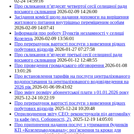
02-24 14:59:16
Про скликання п’ятдесят четвертої сесії селищної ради
восьмого скликання
2026-02-09 14:26:00
Засідання комісії щодо надання допомоги на вирішення
житлового питання внутрішньо переміщеним особам
2026-02-09 14:07:41
Інформація про роботу Пунктів незламності у селищі
Козелець
2026-02-09 13:56:01
Про перерахунок вартості послуги з вивезення рідких
побутових відходів
2026-01-27 07:27:58
Про скликання п’ятдесят третьої сесії селищної ради
восьмого скликання
2026-01-12 12:48:55
Про проведення громадського обговорення
2026-01-08
13:01:26
Про встановлення тарифів на послуги централізованого
водопостачання та централізованого водовідведення на
2026 рік
2026-01-06 09:43:02
Про зміну розміру абонентської плати з 01.01.2026 року
2025-12-24 10:22:19
Про перерахунок вартості послуги з вивезення рідких
побутових відходів
2025-12-24 10:20:48
Оприлюднення звіту СЕО: реконструкція під автомийку
та кафе (вул. Соборності, 2).
2025-12-19 14:05:01
Про припинення надання послуг з утримання будинків
КП «Козелецьводоканал»: роз’яснення та кроки для