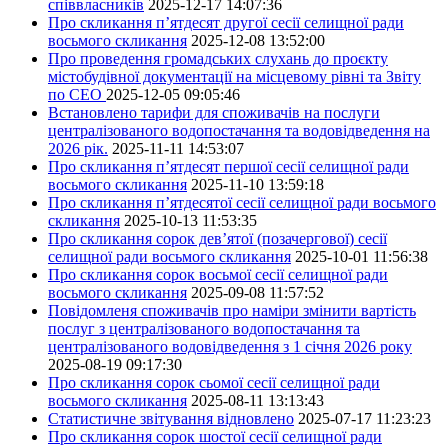
співвласників
2025-12-17 14:07:36
Про скликання п’ятдесят другої сесії селищної ради
восьмого скликання
2025-12-08 13:52:00
Про проведення громадських слухань до проєкту
містобудівної документації на місцевому рівні та Звіту
по СЕО
2025-12-05 09:05:46
Встановлено тарифи для споживачів на послуги
централізованого водопостачання та водовідведення на
2026 рік.
2025-11-11 14:53:07
Про скликання п’ятдесят першої сесії селищної ради
восьмого скликання
2025-11-10 13:59:18
Про скликання п’ятдесятої сесії селищної ради восьмого
скликання
2025-10-13 11:53:35
Про скликання сорок дев’ятої (позачергової) сесії
селищної ради восьмого скликання
2025-10-01 11:56:38
Про скликання сорок восьмої сесії селищної ради
восьмого скликання
2025-09-08 11:57:52
Повідомленя споживачів про наміри змінити вартість
послуг з централізованого водопостачання та
централізованого водовідведення з 1 січня 2026 року
2025-08-19 09:17:30
Про скликання сорок сьомої сесії селищної ради
восьмого скликання
2025-08-11 13:13:43
Статистичне звітування відновлено
2025-07-17 11:23:23
Про скликання сорок шостої сесії селищної ради