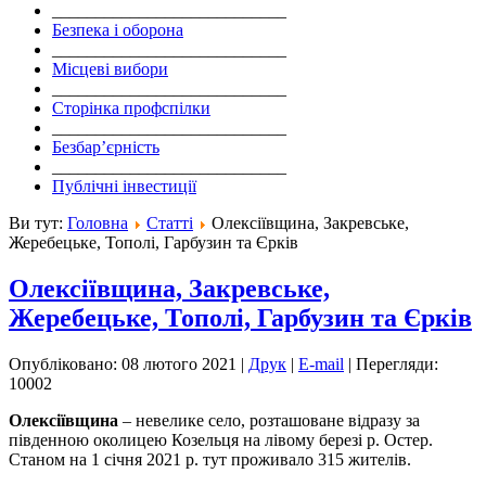
___________________________
Безпека і оборона
___________________________
Місцеві вибори
___________________________
Сторінка профспілки
___________________________
Безбар’єрність
___________________________
Публічні інвестиції
Ви тут:
Головна
Статті
Олексіївщина, Закревське,
Жеребецьке, Тополі, Гарбузин та Єрків
Олексіївщина, Закревське,
Жеребецьке, Тополі, Гарбузин та Єрків
Опубліковано: 08 лютого 2021
|
Друк
|
E-mail
|
Перегляди:
10002
Олексіївщина
– невелике село, розташоване відразу за
південною околицею Ко­з­ельця на лівому березі р. Остер.
Станом на 1 січня 2021 р. тут проживало 315 жителів.