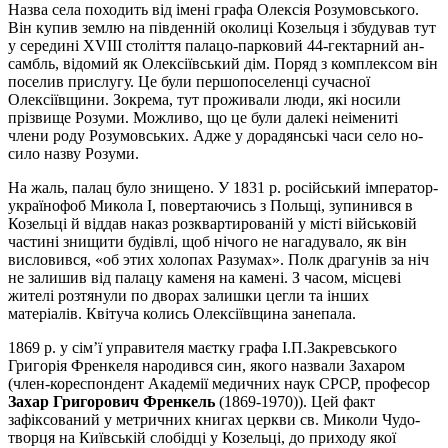
Назва села походить від імені графа Олексія Розумовського.
Він купив землю на південній око­лиці Козельця і збудував тут
у середині XVIII століття палацо-парковий 44-гектарний ан­
самбль, відомий як Олексіївський дім. Поряд з комплексом він
поселив прислугу. Це були пер­шо­по­селенці сучасної
Олексіївщини. Зокрема, тут проживали люди, які носили
прізвище Розуми. Мож­ливо, що це були далекі неімениті
члени роду Розумовських. Адже у дорадянські часи село но­
сило назву Розуми.
На жаль, палац було знищено. У 1831 р. російський імператор-
українофоб Микола I, по­вер­та­ючись з Польщі, зупинився в
Козельці й віддав наказ розквартированій у місті військовій
час­ти­ні зни­щи­ти будівлі, щоб нічого не нагадувало, як він
висловився, «об этих холопах Разумах». Полк дра­­гу­нів за ніч
не залишив від палацу каменя на камені. З часом, місцеві
жителі розтянули по дво­рах за­лишки цегли та інших
матеріалів. Квітуча колись Олексіївщина занепала.
1869 р. у сім’ї управителя маєтку графа І.П.Закревського
Григорія Френкеля народився син, яко­го назвали Захаром
(член-ко­рес­пон­ден­т Академії медичних наук СРСР, про­фесор
Захар Григорович Френкель
(1869-1970)). Цей факт
зафіксований у метричних книгах церкви св. Миколи Чу­до­
твор­ця на Київській слобідці у Козельці, до приходу якої