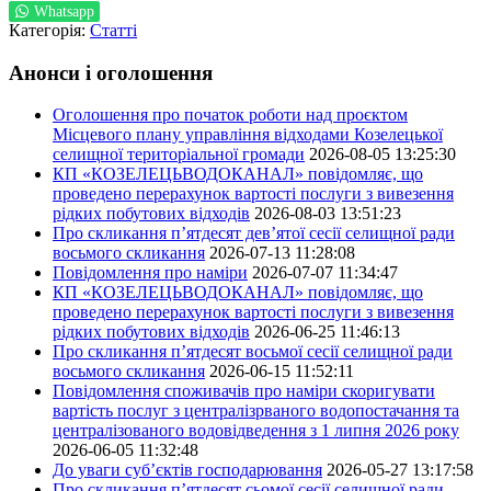
Whatsapp
Категорія:
Статті
Анонси і оголошення
Оголошення про початок роботи над проєктом
Місцевого плану управління відходами Козелецької
селищної територіальної громади
2026-08-05 13:25:30
КП «КОЗЕЛЕЦЬВОДОКАНАЛ» повідомляє, що
проведено перерахунок вартості послуги з вивезення
рідких побутових відходів
2026-08-03 13:51:23
Про скликання п’ятдесят дев’ятої сесії селищної ради
восьмого скликання
2026-07-13 11:28:08
Повідомлення про наміри
2026-07-07 11:34:47
КП «КОЗЕЛЕЦЬВОДОКАНАЛ» повідомляє, що
проведено перерахунок вартості послуги з вивезення
рідких побутових відходів
2026-06-25 11:46:13
Про скликання п’ятдесят восьмої сесії селищної ради
восьмого скликання
2026-06-15 11:52:11
Повідомлення споживачів про наміри скоригувати
вартість послуг з централізрваного водопостачання та
централізованого водовідведення з 1 липня 2026 року
2026-06-05 11:32:48
До уваги суб’єктів господарювання
2026-05-27 13:17:58
Про скликання п’ятдесят сьомої сесії селищної ради