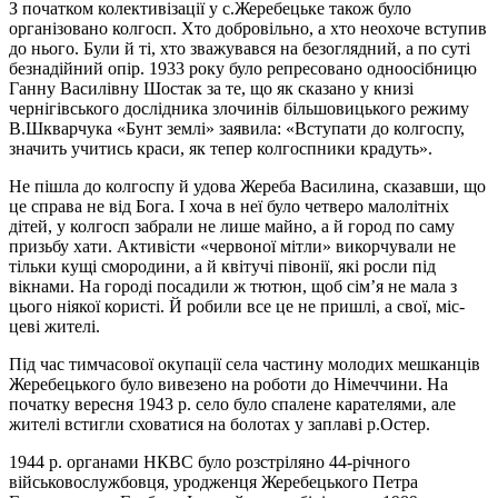
З початком колективізації у с.Жеребецьке також було
організовано колгосп. Хто добровіль­но, а хто неохоче вступив
до нього. Були й ті, хто зважувався на безоглядний, а по суті
без­на­дійний опір. 1933 року було репресовано одноосібницю
Ганну Василівну Шостак за те, що як ска­за­но у книзі
чернігівського дослідника злочинів більшовицького режиму
В.Шкварчука «Бунт зем­лі» заявила: «Вступати до колгоспу,
значить учитись краси, як тепер колгоспники крадуть».
Не пішла до колгоспу й удова Жереба Ва­силина, сказавши, що
це справа не від Бога. І хо­­­ча в неї було четверо малолітніх
дітей, у кол­госп забрали не лише майно, а й город по саму
призь­­­бу хати. Активісти «червоної мітли» викор­чували не
тільки кущі смородини, а й кві­ту­чі пі­во­нії, які росли під
вікнами. На городі по­са­дили ж тютюн, щоб сім’я не мала з
цього ні­я­кої користі. Й робили все це не пришлі, а свої, міс­
цеві жителі.
Під час тимчасової окупації села частину мо­лодих мешканців
Жеребецького було вивезено на ро­боти до Німеччини. На
початку ве­рес­ня 1943 р. село було спа­­ле­не карателями, але
жителі встигли схо­ва­ти­ся на болотах у заплаві р.Остер.
1944 р. органами НКВС було розстріляно 44-річного
військовослужбовця, уродженця Же­­ре­­бець­кого Петра