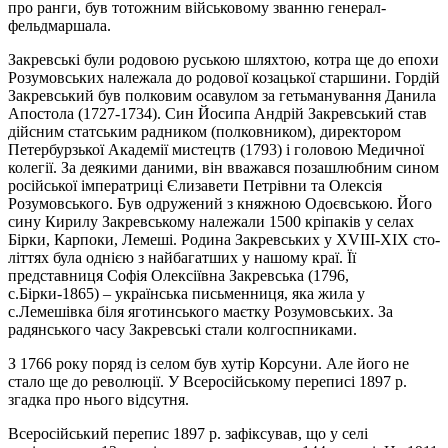
про ранги, був тотож­ним військовому званню генерал-
фельдмаршала.
Закревські були родовою руською шляхтою, котра ще до епохи
Розумовських належала до родової козацької старшини. Гордій
Закревський був полковим осавулом за гетьманування Да­ни­ла
Апостола (1727-1734). Син Йосипа Андрій Закревський став
дійсним статським радником (пол­ковником), директором
Петербурзької Академії мистецтв (1793) і головою Медичної
колегії. За деякими даними, він вважався позашлюбним сином
російської імператриці Єлизавети Петрівни та Олексія
Розумовського. Був одружений з княжною Одоєвською. Його
сину Кирилу Зак­ревсь­ко­му належали 1500 кріпаків у селах
Бірки, Карпоки, Лемеші. Родина Закревських у XVIII-XIX сто­
літтях була однією з найбагатших у нашому краї. Її
представниця Софія Олексіївна Зак­ревсь­ка (1796,
с.Бірки-1865) – українська письменниця, яка жила у
с.Лемешівка біля яго­тинсь­ко­го маєтку Ро­зумовських. За
радянського часу Закревські стали кол­госп­никами.
З 1766 року поряд із селом був хутір Корсуни. Але його не
стало ще до революції. У Все­ро­сійському переписі 1897 р.
згадка про нього відсутня.
Все­російський перепис 1897 р. зафіксував, що у селі