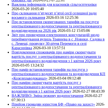
бойових дій
2026-03-25 07:22:01
Важлива інформація для власників сільгосптехніки
2026-03-20 10:05:40
Про скликання п’ятдесят п’ятої сесії селищної ради
восьмого скликання
2026-03-16 12:25:36
Про встановлення скоригованих тарифів на послуги
централізованого водопостачання та централізованого
водовідведення на 2026 рік
2026-03-12 15:05:06
Звіт про проведення електронних консультацій щодо
перейменування вулиць Травнева в с .Новики, Садова в
с. Лемеші, провулку 30-річчя Перемоги в селі
Карасинівка
2026-03-10 13:57:51
Повідомлення споживачів про наміри скоригувати
вартість послуг з централізрваного водопостачання та
централізованого водовідведення з 1 квітня 2026 року
2026-03-05 13:24:32
Про намір встановлення тарифів на послуги з
централізованого водопостачання та водовідведення КП
«Козелецьводоканал»
2026-03-04 09:12:48
Про наміри скоригувати вартість послуг з
централізованого водопостачання та централізованого
водовідведення з 1 квітня 2026 року
2026-02-27 08:43:39
ВАЖЛИВО: Зміна режиму водопостачання
2026-02-27
07:30:13
Прийом громадян юристом БФ «Право на захист»
2026-