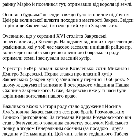
ра­їнку Марію й поселився тут, отримавши від короля ці землі.
Основою будь-якої легенди завжди було історичне підґрунтя.
Цей рід волинської шляхти походив з маєтності Закрев. Звідси
і прізвище Закревські, і козелецький хутір Закревсь­ких.
Очевидно, що у середині XVI століття Закревські
переселилися до Козельця. На відміну від ін­ших переселенців-
ремісників, які у той час масово заселяли нинішній райцентр,
вони через шлюб з місцевою дівчиною боярського роду
отримали землі і заснували власний хутір.
У реєстрі 1649 р. згадані козаки Козелецької сотні Михайло і
Дмитро Закревські. Перша згад­ка про власний хутір
Закревських (Закрев хутір) з’явилася у переписі 1666 року. У
цьому ж до­ку­менті записано й остерського міщанина Пашка
Скопина Закревського. Отже, Закревські вже у ті ча­си були
корінними жителями нашого краю.
Важливою віхою в історії роду стало одруження Йосипа
Лук’яновича Закревського з сест­­рою братів Розумовських
Ганною Григорівною. За гетьмана Кирила Розумовського він
став з бун­­чу­кового товариша спочатку осавулом Київського
полку, а згодом Генеральним обозним (за по­­са­дою - друга
людина у Гетьманщині). Цей чин, згідно тодішнього Табеля