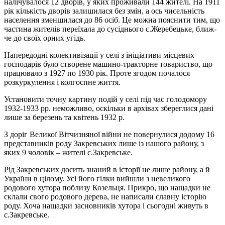
налічувалося 12 дворів, у яких проживали 144 жи­телі. На 1911
рік кількість дворів залишилася без змін, а ось чисельність
населення зменшилася до 86 осіб. Це можна пояснити тим, що
частина жителів переїхала до сусіднього с.Жеребецьке, ближ­
че до своїх орних угідь.
Напередодні колективізації у селі з ініціативи місцевих
господарів було створене машино-трак­торне товариство, що
працювало з 1927 по 1930 рік. Проте згодом почалося
розкуркулення і колгоспне життя.
Установити точну картину подій у селі під час голодомору
1932-1933 рр. неможливо, ос­кіль­ки в архівах збереглися дані
лише за березень та квітень 1932 р.
З доріг Великої Вітчизняної війни не повернулися додому 16
представників роду Зак­ревсь­ких лише із нашого району, з
яких 9 чоловік – жителі с.Закревське.
Рід Закревських досить знаний в історії не лише району, а й
України в цілому. Усі його гілки вийш­ли з невеликого
родового хутора поблизу Козельця. Прикро, що нащадки не
склали свого ро­до­вого дерева, не написали славну історію
роду. Хоча нащадки засновників хутора і сьогодні жи­вуть в
с.Закревське.