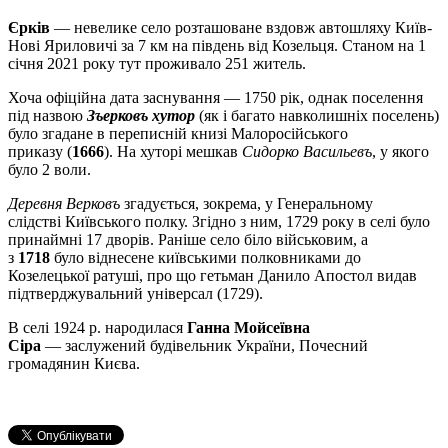
Єркі
в
— невелике село розташоване вздовж автошляху Київ-
Нові Яриловичі за 7 км на південь від Козельця. Станом на 1
січня 2021 року тут проживало 251 житель.
Хоча офіційна дата заснування — 1750 рік, однак поселення
під назвою
Зъерковъ хутор
(як і багато навколишніх поселень)
було згадане в переписній книзі Малоросійського
приказу (
1666
). На хуторі мешкав
Сидорко Васильевъ
, у якого
було 2 воли.
Деревня Верковъ
згадується, зокрема, у Генеральному
слідстві Київського полку. Згідно з ним, 1729 року в селі було
принаймні 17 дворів. Раніше село біло військовим, а
з
1718
було віднесене київськими полковниками до
Козелецької ратуші, про що гетьман Данило Апостол видав
підтверджувальний універсал (1729).
В селі 1924 р. народилася
Ганна Мойсеївна
Сіра
— заслужений будівельник України, Почесний
громадянин Києва.