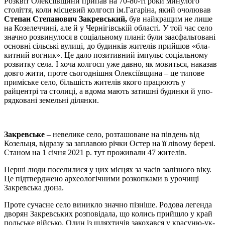
Розквіт Олексіївщини припав на 70-80-ті роки минулого
століття, коли міс­це­вий колгосп ім.Гагаріна, який очолював
Степан Степанович Закревський,
був найкращим не лише
на Ко­зе­леч­чині, але й у Чернігівській області. У той час село
знач­но роз­ви­ну­лося в соціальному плані: були за­асфальтовані
основні сільські вулиці, до будинків жи­те­лів прийшов «бла­
китний вог­ник». Це дало позитивний імпульс со­ці­альному
розвитку села. І хо­ча колгосп уже давно, як мовиться, наказав
довго жи­ти, проте сьогоднішня Олексіївщина – це ти­по­ве
приміське се­ло, більшість жителів якого працюють у
райцентрі та столиці, а вдома мають затишні бу­­дин­ки й упо­
ряд­ко­ва­ні земельні ділянки.
Закревське
– невелике село, розташоване на південь від
Козельця, відразу за заплавою річки Ос­тер на її лівому березі.
Станом на 1 січня 2021 р. тут проживали 47 жителів.
Перші люди поселилися у цих місцях за часів залізного віку.
Це підтверджено археологіч­ни­ми розкопками в урочищі
Закревська дюна.
Проте сучасне село виникло значно пізніше. Родова легенда
дворян Закревських роз­по­відала, що колись прийшло у край
польське військо. Один із шляхтичів закохався у красуню-ук­