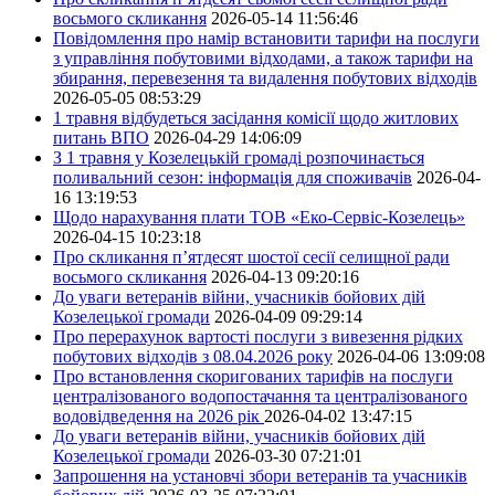
восьмого скликання
2026-05-14 11:56:46
Повідомлення про намір встановити тарифи на послуги
з управління побутовими відходами, а також тарифи на
збирання, перевезення та видалення побутових відходів
2026-05-05 08:53:29
1 травня відбудеться засідання комісії щодо житлових
питань ВПО
2026-04-29 14:06:09
З 1 травня у Козелецькій громаді розпочинається
поливальний сезон: інформація для споживачів
2026-04-
16 13:19:53
Щодо нарахування плати ТОВ «Еко-Сервіс-Козелець»
2026-04-15 10:23:18
Про скликання п’ятдесят шостої сесії селищної ради
восьмого скликання
2026-04-13 09:20:16
До уваги ветеранів війни, учасників бойових дій
Козелецької громади
2026-04-09 09:29:14
Про перерахунок вартості послуги з вивезення рідких
побутових відходів з 08.04.2026 року
2026-04-06 13:09:08
Про встановлення скоригованих тарифів на послуги
централізованого водопостачання та централізованого
водовідведення на 2026 рік
2026-04-02 13:47:15
До уваги ветеранів війни, учасників бойових дій
Козелецької громади
2026-03-30 07:21:01
Запрошення на установчі збори ветеранів та учасників