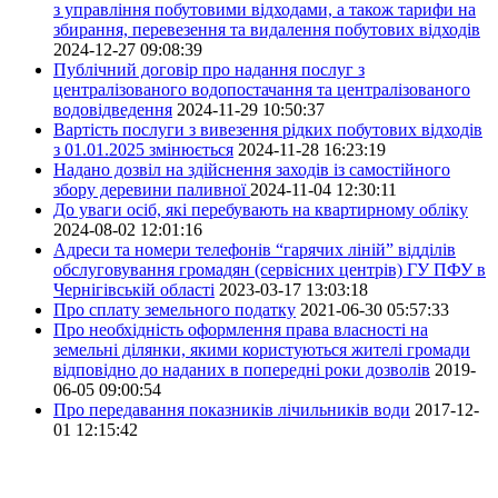
з управління побутовими відходами, а також тарифи на
збирання, перевезення та видалення побутових відходів
2024-12-27 09:08:39
Публічний договір про надання послуг з
централізованого водопостачання та централізованого
водовідведення
2024-11-29 10:50:37
Вартість послуги з вивезення рідких побутових відходів
з 01.01.2025 змінюється
2024-11-28 16:23:19
Надано дозвіл на здійснення заходів із самостійного
збору деревини паливної
2024-11-04 12:30:11
До уваги осіб, які перебувають на квартирному обліку
2024-08-02 12:01:16
Адреси та номери телефонів “гарячих ліній” відділів
обслуговування громадян (сервісних центрів) ГУ ПФУ в
Чернігівській області
2023-03-17 13:03:18
Про сплату земельного податку
2021-06-30 05:57:33
Про необхідність оформлення права власності на
земельні ділянки, якими користуються жителі громади
відповідно до наданих в попередні роки дозволів
2019-
06-05 09:00:54
Про передавання показників лічильників води
2017-12-
01 12:15:42