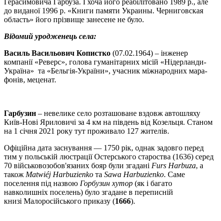
Герасимовича Гарбуза. І хоча його реабілітовано 1989 р., але
до виданої 1996 р. «Кни­ги памяти Украины. Черниговская
область» його прізвище занесене не було.
Відомий уродженець села:
Василь Васильович Копистко
(07.02.1964) – інженер
компанії «Реверс», го­ло­ва гу­ма­ні­тар­них місій «Нідерланди-
Україна» та «Бельгія-України», учасник міжнародних ма­ра­
фонів, ме­це­нат.
Гарбузин
– невелике село розташоване вздовж автошляху
Київ-Нові Яриловичі за 4 км на південь від Козельця. Станом
на 1 січня 2021 року тут проживало 127 жителів.
Офіційна дата заснування — 1750 рік, однак задовго перед
тим у польській люстрації Остерського староства (1636) серед
70 військовозобов'язаних бояр були згадані
Furs Harbuza
, а
також
Matwiéj Harbuzienko
та
Sawa Harbuzienko
. Саме
поселення під назвою
Горбузин хутор
(як і багато
навколишніх поселень) було згадане в переписній
книзі Малоросійського приказу (
1666
).