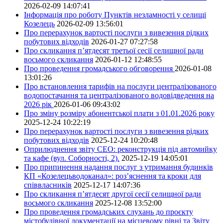
2026-02-09 14:07:41
Інформація про роботу Пунктів незламності у селищі
Козелець
2026-02-09 13:56:01
Про перерахунок вартості послуги з вивезення рідких
побутових відходів
2026-01-27 07:27:58
Про скликання п’ятдесят третьої сесії селищної ради
восьмого скликання
2026-01-12 12:48:55
Про проведення громадського обговорення
2026-01-08
13:01:26
Про встановлення тарифів на послуги централізованого
водопостачання та централізованого водовідведення на
2026 рік
2026-01-06 09:43:02
Про зміну розміру абонентської плати з 01.01.2026 року
2025-12-24 10:22:19
Про перерахунок вартості послуги з вивезення рідких
побутових відходів
2025-12-24 10:20:48
Оприлюднення звіту СЕО: реконструкція під автомийку
та кафе (вул. Соборності, 2).
2025-12-19 14:05:01
Про припинення надання послуг з утримання будинків
КП «Козелецьводоканал»: роз’яснення та кроки для
співвласників
2025-12-17 14:07:36
Про скликання п’ятдесят другої сесії селищної ради
восьмого скликання
2025-12-08 13:52:00
Про проведення громадських слухань до проєкту
містобудівної документації на місцевому рівні та Звіту