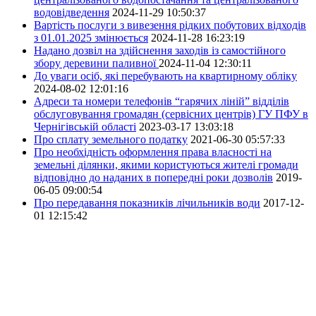
водовідведення
2024-11-29 10:50:37
Вартість послуги з вивезення рідких побутових відходів
з 01.01.2025 змінюється
2024-11-28 16:23:19
Надано дозвіл на здійснення заходів із самостійного
збору деревини паливної
2024-11-04 12:30:11
До уваги осіб, які перебувають на квартирному обліку
2024-08-02 12:01:16
Адреси та номери телефонів “гарячих ліній” відділів
обслуговування громадян (сервісних центрів) ГУ ПФУ в
Чернігівській області
2023-03-17 13:03:18
Про сплату земельного податку
2021-06-30 05:57:33
Про необхідність оформлення права власності на
земельні ділянки, якими користуються жителі громади
відповідно до наданих в попередні роки дозволів
2019-
06-05 09:00:54
Про передавання показників лічильників води
2017-12-
01 12:15:42