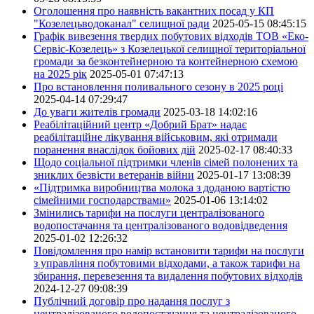
Оголошення про наявність вакантних посад у КП
"Козелецьводоканал" селищної ради
2025-05-15 08:45:15
Графік вивезення твердих побутових відходів ТОВ «Еко-
Сервіс-Козелець» з Козелецької селищної територіальної
громади за безконтейнерною та контейнерною схемою
на 2025 рік
2025-05-01 07:47:13
Про встановлення поливального сезону в 2025 році
2025-04-14 07:29:47
До уваги жителів громади
2025-03-18 14:02:16
Реабілітаційний центр «Добрий Брат» надає
реабілітаційне лікування військовим, які отримали
поранення внаслідок бойових дій
2025-02-17 08:40:33
Щодо соціальної підтримки членів сімей полонених та
зниклих безвісти ветеранів війни
2025-01-17 13:08:39
«Підтримка виробництва молока з доданою вартістю
сімейними господарствами»
2025-01-06 13:14:02
Змінились тарифи на послуги централізованого
водопостачання та централізованого водовідведення
2025-01-02 12:26:32
Повідомлення про намір встановити тарифи на послуги
з управління побутовими відходами, а також тарифи на
збирання, перевезення та видалення побутових відходів
2024-12-27 09:08:39
Публічний договір про надання послуг з
централізованого водопостачання та централізованого