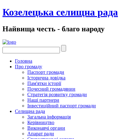
Козелецька селищна рада
Найвища честь - благо народу
Головна
Про громаду
Паспорт громади
Історична довідка
Пам'ятки історії
Почесний громадянин
Стратегія розвитку громади
Наші партнери
Інвестиційний паспорт громади
Селищна рада
Загальна інформація
Керівництво
Виконавчі органи
Апарат ради