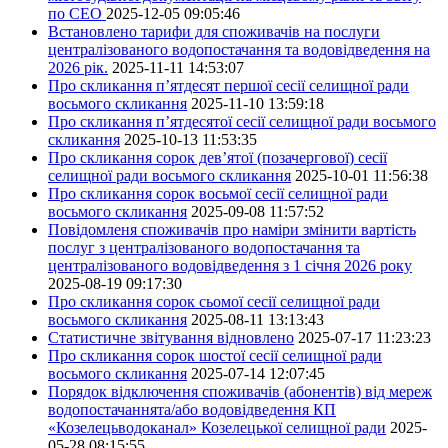
по СЕО
2025-12-05 09:05:46
Встановлено тарифи для споживачів на послуги
централізованого водопостачання та водовідведення на
2026 рік.
2025-11-11 14:53:07
Про скликання п’ятдесят першої сесії селищної ради
восьмого скликання
2025-11-10 13:59:18
Про скликання п’ятдесятої сесії селищної ради восьмого
скликання
2025-10-13 11:53:35
Про скликання сорок дев’ятої (позачергової) сесії
селищної ради восьмого скликання
2025-10-01 11:56:38
Про скликання сорок восьмої сесії селищної ради
восьмого скликання
2025-09-08 11:57:52
Повідомленя споживачів про наміри змінити вартість
послуг з централізованого водопостачання та
централізованого водовідведення з 1 січня 2026 року
2025-08-19 09:17:30
Про скликання сорок сьомої сесії селищної ради
восьмого скликання
2025-08-11 13:13:43
Статистичне звітування відновлено
2025-07-17 11:23:23
Про скликання сорок шостої сесії селищної ради
восьмого скликання
2025-07-14 12:07:45
Порядок відключення споживачів (абонентів) від мереж
водопостачаннята/або водовідведення КП
«Козелецьводоканал» Козелецької селищної ради
2025-
05-28 08:15:55