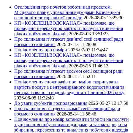
Оголошення про початок роботи над проєктом
Місцевого плану управління відходами Козелецької
селищної територіальної громади
2026-08-05 13:25:30
КП «КОЗЕЛЕЦЬВОДОКАНАЛ» повідомляє, що
проведено перерахунок вартості послуги з вивезення
рідких побутових відходів
2026-08-03 13:51:23
Про скликання п’ятдесят дев’ятої сесії селищної ради
восьмого скликання
2026-07-13 11:28:08
Повідомлення про наміри
2026-07-07 11:34:47
КП «КОЗЕЛЕЦЬВОДОКАНАЛ» повідомляє, що
проведено перерахунок вартості послуги з вивезення
рідких побутових відходів
2026-06-25 11:46:13
Про скликання п’ятдесят восьмої сесії селищної ради
восьмого скликання
2026-06-15 11:52:11
Повідомлення споживачів про наміри скоригувати
вартість послуг з централізрваного водопостачання та
централізованого водовідведення з 1 липня 2026 року
2026-06-05 11:32:48
До уваги суб’єктів господарювання
2026-05-27 13:17:58
Про скликання п’ятдесят сьомої сесії селищної ради
восьмого скликання
2026-05-14 11:56:46
Повідомлення про намір встановити тарифи на послуги
з управління побутовими відходами, а також тарифи на
збирання, перевезення та видалення побутових відходів