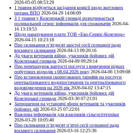
2026-05-05 08:53:29
1 травня відбудеться засідання комісії щодо житлових
питань ВПО
2026-04-29 14:06:09
З 1 травня у Козелецькій громаді розпочинається
поливальний сезон: інформація для споживачів
2026-04-
16 13:19:53
Щодо нарахування плати ТОВ «Еко-Сервіс-Козелець»
2026-04-15 10:23:18
Про скликання п’ятдесят шостої сесії селищної ради
восьмого скликання
2026-04-13 09:20:16
До уваги ветеранів війни, учасників бойових дій
Козелецької громади
2026-04-09 09:29:14
Про перерахунок вартості послуги з вивезення рідких
побутових відходів з 08.04.2026 року
2026-04-06 13:09:08
Про встановлення скоригованих тарифів на послуги
централізованого водопостачання та централізованого
водовідведення на 2026 рік
2026-04-02 13:47:15
До уваги ветеранів війни, учасників бойових дій
Козелецької громади
2026-03-30 07:21:01
Запрошення на установчі збори ветеранів та учасників
бойових дій
2026-03-25 07:22:01
Важлива інформація для власників сільгосптехніки
2026-03-20 10:05:40
Про скликання п’ятдесят п’ятої сесії селищної ради
восьмого скликання
2026-03-16 12:25:36