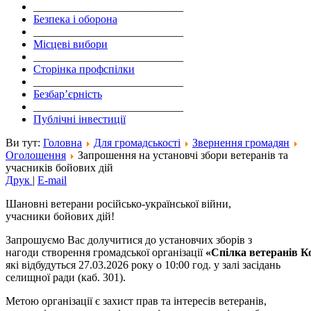
___________________________
Безпека і оборона
___________________________
Місцеві вибори
___________________________
Сторінка профспілки
___________________________
Безбар’єрність
___________________________
Публічні інвестиції
Ви тут:
Головна
Для громадськості
Звернення громадян
Оголошення
Запрошення на установчі збори ветеранів та
учасників бойових дій
Друк
|
E-mail
Шановні ветерани російсько-української війни,
учасники бойових дій!
Запрошуємо Вас долучитися до установчих зборів з
нагоди створення громадської організації
«
Спілка
ветеранів
К
які відбудуться 27.03.2026 року о 10:00 год. у залі засідань
селищної ради (каб. 301).
Метою організації є захист прав та інтересів ветеранів,