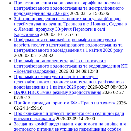
Про встановлення скоригованих тарифів на послуги
централізованого водопостачання та централізованого
водовідведення на 2026 рік
2026-03-12 15:05:06
Звіт про проведення електронних консультацій щодо
перейменування вулиць Травнева в с .Новики, Садова в
с. Лемеші, провулку 30-річчя Перемоги в селі
Карасинівка
2026-03-10 13:57:51
Повідомлення споживачів про наміри скоригувати
вартість послуг з централізрваного водопостачання та
централізованого водовідведення з 1 квітня 2026 року
2026-03-05 13:24:32
Про намір встановлення тарифів на послуги з
централізованого водопостачання та водовідведення КП
«Козелецьводоканал»
2026-03-04 09:12:48
Про наміри скоригувати вартість послуг з
централізованого водопостачання та централізованого
водовідведення з 1 квітня 2026 року
2026-02-27 08:43:39
ВАЖЛИВО: Зміна режиму водопостачання
2026-02-27
07:30:13
Прийом громадян юристом БФ «Право на захист»
2026-
02-24 14:59:16
Про скликання п’ятдесят четвертої сесії селищної ради
восьмого скликання
2026-02-09 14:26:00
Засідання комісії щодо надання допомоги на вирішення
житлового питання внутрішньо переміщеним особам