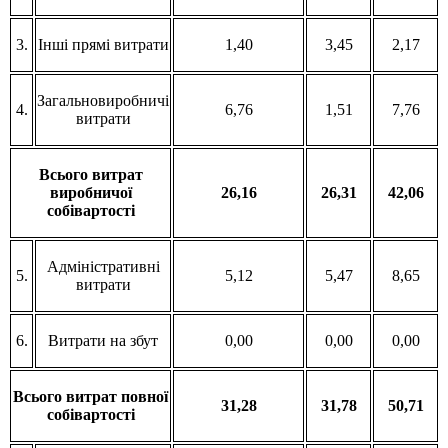
3.
Інші прямі витрати
1,40
3,45
2,17
Загальновиробничі
4.
6,76
1,51
7,76
витрати
Всього витрат
виробничої
26,16
26,31
42,06
собівартості
Адміністративні
5.
5,12
5,47
8,65
витрати
6.
Витрати на збут
0,00
0,00
0,00
Всього витрат повної
31,28
31,78
50,71
собівартості