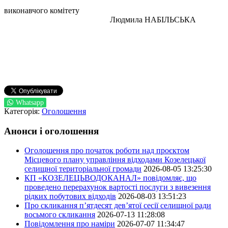
виконавчого комітету
Людмила НАБІЛЬСЬКА
Whatsapp
Категорія:
Оголошення
Анонси і оголошення
Оголошення про початок роботи над проєктом
Місцевого плану управління відходами Козелецької
селищної територіальної громади
2026-08-05 13:25:30
КП «КОЗЕЛЕЦЬВОДОКАНАЛ» повідомляє, що
проведено перерахунок вартості послуги з вивезення
рідких побутових відходів
2026-08-03 13:51:23
Про скликання п’ятдесят дев’ятої сесії селищної ради
восьмого скликання
2026-07-13 11:28:08
Повідомлення про наміри
2026-07-07 11:34:47