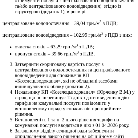
отримувати послуги з централізованого водопостачання
та/або централізованого водовідведення), згідно із
структурою (додаток 1), в розмірі:
3
централізоване водопостачання – 39,04 грн./м
з ПДВ;
3
централізоване водовідведення – 102,95 грн./м
з ПДВ з них:
3
очистка стоків – 63,29 грн./м
з ПДВ;
3
пропуск стоків – 39,66 грн./м
з ПДВ.
Затвердити скориговану вартість послуг з
централізованого водопостачання та централізованого
водовідведення для споживачів КП
«Козелецьводоканал», які не обладнані засобами
індивідуального обліку (додаток 2).
Начальнику КП «Козелецьводоканал» (Юрченку В.М.) у
строк, що не перевищує 15 днів з дати введення в дію
тарифів на комунальні послуги повідомити у
встановленому порядку споживачів про прийняте
рішення.
Встановлені п. 1 та п. 2 цього рішення тарифи на
комунальні послуги вводяться в дію з 01.04.2026 року.
Загальному відділу селищної ради забезпечити
оприлюднення даного рішення на офіційному сайті