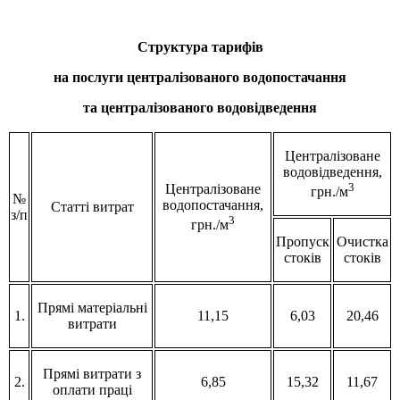
Структура тарифів
на послуги централізованого водопостачання
та централізованого водовідведення
Централізоване
водовідведення,
3
Централізоване
грн./м
№
водопостачання,
Статті витрат
з/п
3
грн./м
Пропуск
Очистка
стоків
стоків
Прямі матеріальні
1.
11,15
6,03
20,46
витрати
Прямі витрати з
2.
6,85
15,32
11,67
оплати праці