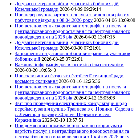
До уваги ветеранів війни, учасників бойових дій
Козелецької громади
2026-04-09 09:29:14
Про перерахунок вартості послуги з вивезення рідких
побутових відходів з 08.04.2026 року
2026-04-06 13:09:08
Про встановлення скоригованих тарифів на послуги
централізованого водопостачання та централізованого
водовідведення на 2026 рік
2026-04-02 13:47:15
До уваги ветеранів війни, учасників бойових дій
Козелецької громади
2026-03-30 07:21:01
Запрошення на установчі збори ветеранів та учасників
бойових дій
2026-03-25 07:22:01
Важлива інформація для власників сільгосптехніки
2026-03-20 10:05:40
Про скликання п’ятдесят п’ятої сесії селищної ради
восьмого скликання
2026-03-16 12:25:36
Про встановлення скоригованих тарифів на послуги
централізованого водопостачання та централізованого
водовідведення на 2026 рік
2026-03-12 15:05:06
Звіт про проведення електронних консультацій щодо
перейменування вулиць Травнева в с .Новики, Садова в
с. Лемеші, провулку 30-річчя Перемоги в селі
Карасинівка
2026-03-10 13:57:51
Повідомлення споживачів про наміри скоригувати
вартість послуг з централізрваного водопостачання та
централізованого водовідведення з 1 квітня 2026 року