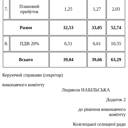
Плановий
7.
1,25
1,27
2,03
прибуток
Разом
32,53
33,05
52,74
8.
ПДВ 20%
6,51
6,61
10,55
Всього
39,04
39,66
63,29
Керуючий справами (секретар)
виконавчого комітету
Людмила НАБІЛЬСЬКА
Додаток 2
до рішення виконавчого
комітету
Козелецької селищної ради