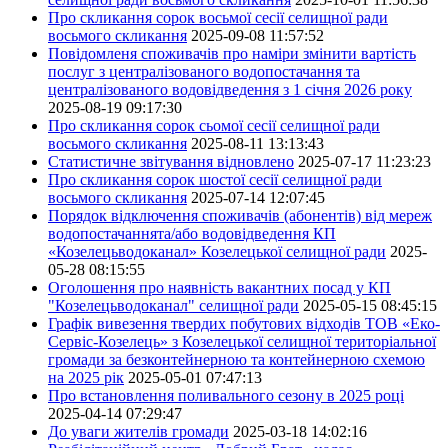
Про скликання сорок восьмої сесії селищної ради
восьмого скликання
2025-09-08 11:57:52
Повідомленя споживачів про наміри змінити вартість
послуг з централізованого водопостачання та
централізованого водовідведення з 1 січня 2026 року
2025-08-19 09:17:30
Про скликання сорок сьомої сесії селищної ради
восьмого скликання
2025-08-11 13:13:43
Статистичне звітування відновлено
2025-07-17 11:23:23
Про скликання сорок шостої сесії селищної ради
восьмого скликання
2025-07-14 12:07:45
Порядок відключення споживачів (абонентів) від мереж
водопостачаннята/або водовідведення КП
«Козелецьводоканал» Козелецької селищної ради
2025-
05-28 08:15:55
Оголошення про наявність вакантних посад у КП
"Козелецьводоканал" селищної ради
2025-05-15 08:45:15
Графік вивезення твердих побутових відходів ТОВ «Еко-
Сервіс-Козелець» з Козелецької селищної територіальної
громади за безконтейнерною та контейнерною схемою
на 2025 рік
2025-05-01 07:47:13
Про встановлення поливального сезону в 2025 році
2025-04-14 07:29:47
До уваги жителів громади
2025-03-18 14:02:16