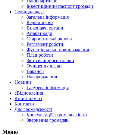
Наші партнери
Інвестиційний паспорт громади
Селищна рада
Загальна інформація
Керівництво
Виконавчі органи
Апарат ради
Старостинські округи
Регламент роботи
Функціональні повноваження
План роботи
Звіт селищного голови
Очищення влади
Вакансії
Нагородження
Новини
Галузева інформація
єВідновлення
Книга памяті
Контакти
Для громадськості
Консультації з громадськістю
Звернення громадян
Меню