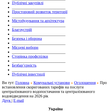
Публічні закупівлі
___________________________
Просторовий розвиток території
___________________________
Містобудування та архітектура
___________________________
Благоустрій
___________________________
Безпека і оборона
___________________________
Місцеві вибори
___________________________
Сторінка профспілки
___________________________
Безбар’єрність
___________________________
Публічні інвестиції
Ви тут:
Головна
Комунальні установи
Оголошення
Про
встановлення скоригованих тарифів на послуги
централізованого водопостачання та централізованого
водовідведення на 2026 рік
Друк
|
E-mail
Україна