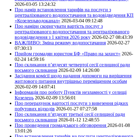
2026-03-05 13:24:32
Про намір встановлення тарифів на послуги з
централізованого водопостачання та водовідведення КП
«Козелецьводоканал»
2026-03-04 09:12:48
Про наміри скоригувати вартість послуг з
централізованого водопостачання та централізованого
водовідведення з 1 квітня 2026 року
2026-02-27 08:43:39
ВАЖЛИВО: Зміна режиму водопостачання
2026-02-27
07:30:13
Прийом громадян юристом БФ «Право на захист»
2026-
02-24 14:59:16
Про скликання п’ятдесят четвертої сесії селищної ради
восьмого скликання
2026-02-09 14:26:00
Засідання комісії щодо надання допомоги на вирішення
житлового питання внутрішньо переміщеним особам
2026-02-09 14:07:41
Інформація про роботу Пунктів незламності у селищі
Козелець
2026-02-09 13:56:01
Про перерахунок вартості послуги з вивезення рідких
побутових відходів
2026-01-27 07:27:58
Про скликання п’ятдесят третьої сесії селищної ради
восьмого скликання
2026-01-12 12:48:55
Про проведення громадського обговорення
2026-01-08
13:01:26
Про встановлення тарифів на послуги централізованого