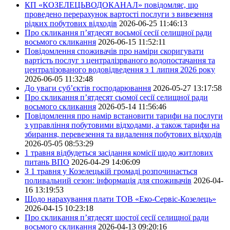
КП «КОЗЕЛЕЦЬВОДОКАНАЛ» повідомляє, що
проведено перерахунок вартості послуги з вивезення
рідких побутових відходів
2026-06-25 11:46:13
Про скликання п’ятдесят восьмої сесії селищної ради
восьмого скликання
2026-06-15 11:52:11
Повідомлення споживачів про наміри скоригувати
вартість послуг з централізрваного водопостачання та
централізованого водовідведення з 1 липня 2026 року
2026-06-05 11:32:48
До уваги суб’єктів господарювання
2026-05-27 13:17:58
Про скликання п’ятдесят сьомої сесії селищної ради
восьмого скликання
2026-05-14 11:56:46
Повідомлення про намір встановити тарифи на послуги
з управління побутовими відходами, а також тарифи на
збирання, перевезення та видалення побутових відходів
2026-05-05 08:53:29
1 травня відбудеться засідання комісії щодо житлових
питань ВПО
2026-04-29 14:06:09
З 1 травня у Козелецькій громаді розпочинається
поливальний сезон: інформація для споживачів
2026-04-
16 13:19:53
Щодо нарахування плати ТОВ «Еко-Сервіс-Козелець»
2026-04-15 10:23:18
Про скликання п’ятдесят шостої сесії селищної ради
восьмого скликання
2026-04-13 09:20:16