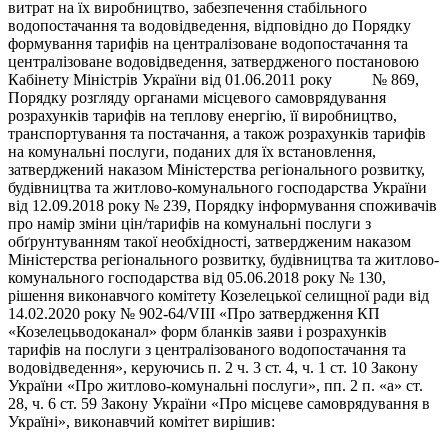
витрат на їх виробництво, забезпечення стабільного
водопостачання та водовідведення, відповідно до Порядку
формування тарифів на централізоване водопостачання та
централізоване водовідведення, затвердженого постановою
Кабінету Міністрів України від 01.06.2011 року № 869,
Порядку розгляду органами місцевого самоврядування
розрахунків тарифів на теплову енергію, її виробництво,
транспортування та постачання, а також розрахунків тарифів
на комунальні послуги, поданих для їх встановлення,
затверджений наказом Міністерства регіонального розвитку,
будівництва та житлово-комунального господарства України
від 12.09.2018 року № 239, Порядку інформування споживачів
про намір зміни цін/тарифів на комунальні послуги з
обґрунтуванням такої необхідності, затвердженим наказом
Міністерства регіонального розвитку, будівництва та житлово-
комунального господарства від 05.06.2018 року № 130,
рішення виконавчого комітету Козелецької селищної ради від
14.02.2020 року № 902-64/VIII «Про затвердження КП
«Козелецьводоканал» форм бланків заяви і розрахунків
тарифів на послуги з централізованого водопостачання та
водовідведення», керуючись п. 2 ч. 3 ст. 4, ч. 1 ст. 10 Закону
України «Про житлово-комунальні послуги», пп. 2 п. «а» ст.
28, ч. 6 ст. 59 Закону України «Про місцеве самоврядування в
Україні», виконавчий комітет вирішив: