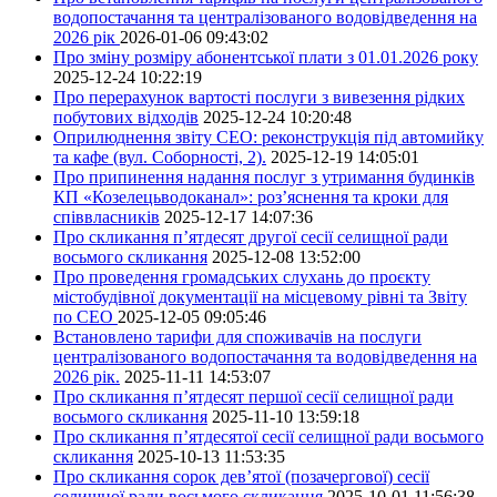
водопостачання та централізованого водовідведення на
2026 рік
2026-01-06 09:43:02
Про зміну розміру абонентської плати з 01.01.2026 року
2025-12-24 10:22:19
Про перерахунок вартості послуги з вивезення рідких
побутових відходів
2025-12-24 10:20:48
Оприлюднення звіту СЕО: реконструкція під автомийку
та кафе (вул. Соборності, 2).
2025-12-19 14:05:01
Про припинення надання послуг з утримання будинків
КП «Козелецьводоканал»: роз’яснення та кроки для
співвласників
2025-12-17 14:07:36
Про скликання п’ятдесят другої сесії селищної ради
восьмого скликання
2025-12-08 13:52:00
Про проведення громадських слухань до проєкту
містобудівної документації на місцевому рівні та Звіту
по СЕО
2025-12-05 09:05:46
Встановлено тарифи для споживачів на послуги
централізованого водопостачання та водовідведення на
2026 рік.
2025-11-11 14:53:07
Про скликання п’ятдесят першої сесії селищної ради
восьмого скликання
2025-11-10 13:59:18
Про скликання п’ятдесятої сесії селищної ради восьмого
скликання
2025-10-13 11:53:35
Про скликання сорок дев’ятої (позачергової) сесії
селищної ради восьмого скликання
2025-10-01 11:56:38