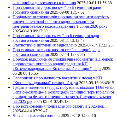
селищної ради восьмого скликання
2025-10-01 11:56:38
Про скликання сорок восьмої сесії селищної ради
восьмого скликання
2025-09-08 11:57:52
Повідомленя споживачів про наміри змінити вартість
послуг з централізованого водопостачання та
централізованого водовідведення з 1 січня 2026 року
2025-08-19 09:17:30
Про скликання сорок сьомої сесії селищної ради
восьмого скликання
2025-08-11 13:13:43
Статистичне звітування відновлено
2025-07-17 11:23:23
Про скликання сорок шостої сесії селищної ради
восьмого скликання
2025-07-14 12:07:45
Порядок відключення споживачів (абонентів) від мереж
водопостачаннята/або водовідведення КП
«Козелецьводоканал» Козелецької селищної ради
2025-
05-28 08:15:55
Оголошення про наявність вакантних посад у КП
"Козелецьводоканал" селищної ради
2025-05-15 08:45:15
Графік вивезення твердих побутових відходів ТОВ «Еко-
Сервіс-Козелець» з Козелецької селищної територіальної
громади за безконтейнерною та контейнерною схемою
на 2025 рік
2025-05-01 07:47:13
Про встановлення поливального сезону в 2025 році
2025-04-14 07:29:47
До уваги жителів громади
2025-03-18 14:02:16