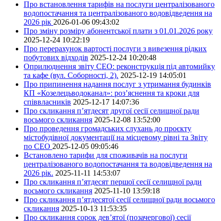
Про встановлення тарифів на послуги централізованого
водопостачання та централізованого водовідведення на
2026 рік
2026-01-06 09:43:02
Про зміну розміру абонентської плати з 01.01.2026 року
2025-12-24 10:22:19
Про перерахунок вартості послуги з вивезення рідких
побутових відходів
2025-12-24 10:20:48
Оприлюднення звіту СЕО: реконструкція під автомийку
та кафе (вул. Соборності, 2).
2025-12-19 14:05:01
Про припинення надання послуг з утримання будинків
КП «Козелецьводоканал»: роз’яснення та кроки для
співвласників
2025-12-17 14:07:36
Про скликання п’ятдесят другої сесії селищної ради
восьмого скликання
2025-12-08 13:52:00
Про проведення громадських слухань до проєкту
містобудівної документації на місцевому рівні та Звіту
по СЕО
2025-12-05 09:05:46
Встановлено тарифи для споживачів на послуги
централізованого водопостачання та водовідведення на
2026 рік.
2025-11-11 14:53:07
Про скликання п’ятдесят першої сесії селищної ради
восьмого скликання
2025-11-10 13:59:18
Про скликання п’ятдесятої сесії селищної ради восьмого
скликання
2025-10-13 11:53:35
Про скликання сорок дев’ятої (позачергової) сесії