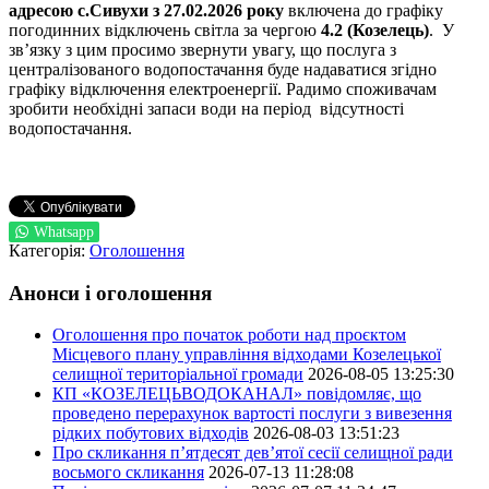
адресою
с.Сивухи
з 27.02.2026 року
включена до графіку
погодинних відключень світла за чергою
4.2 (Козелець)
. У
зв’язку з цим просимо звернути увагу, що послуга з
централізованого водопостачання буде надаватися згідно
графіку відключення електроенергії. Радимо споживачам
зробити необхідні запаси води на період відсутності
водопостачання.
Whatsapp
Категорія:
Оголошення
Анонси і оголошення
Оголошення про початок роботи над проєктом
Місцевого плану управління відходами Козелецької
селищної територіальної громади
2026-08-05 13:25:30
КП «КОЗЕЛЕЦЬВОДОКАНАЛ» повідомляє, що
проведено перерахунок вартості послуги з вивезення
рідких побутових відходів
2026-08-03 13:51:23
Про скликання п’ятдесят дев’ятої сесії селищної ради
восьмого скликання
2026-07-13 11:28:08