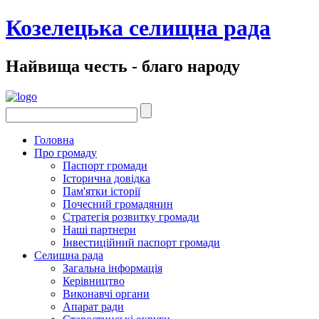
Козелецька селищна рада
Найвища честь - благо народу
Головна
Про громаду
Паспорт громади
Історична довідка
Пам'ятки історії
Почесний громадянин
Стратегія розвитку громади
Наші партнери
Інвестиційний паспорт громади
Селищна рада
Загальна інформація
Керівництво
Виконавчі органи
Апарат ради