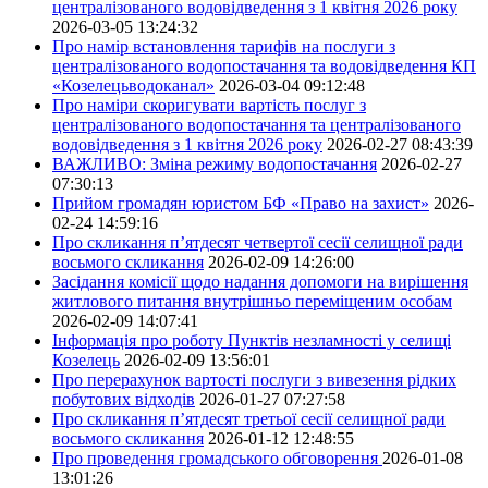
централізованого водовідведення з 1 квітня 2026 року
2026-03-05 13:24:32
Про намір встановлення тарифів на послуги з
централізованого водопостачання та водовідведення КП
«Козелецьводоканал»
2026-03-04 09:12:48
Про наміри скоригувати вартість послуг з
централізованого водопостачання та централізованого
водовідведення з 1 квітня 2026 року
2026-02-27 08:43:39
ВАЖЛИВО: Зміна режиму водопостачання
2026-02-27
07:30:13
Прийом громадян юристом БФ «Право на захист»
2026-
02-24 14:59:16
Про скликання п’ятдесят четвертої сесії селищної ради
восьмого скликання
2026-02-09 14:26:00
Засідання комісії щодо надання допомоги на вирішення
житлового питання внутрішньо переміщеним особам
2026-02-09 14:07:41
Інформація про роботу Пунктів незламності у селищі
Козелець
2026-02-09 13:56:01
Про перерахунок вартості послуги з вивезення рідких
побутових відходів
2026-01-27 07:27:58
Про скликання п’ятдесят третьої сесії селищної ради
восьмого скликання
2026-01-12 12:48:55
Про проведення громадського обговорення
2026-01-08
13:01:26