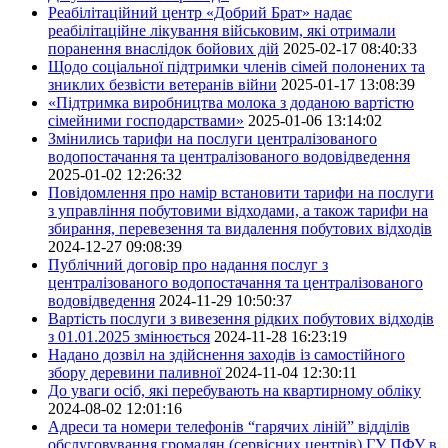
Реабілітаційний центр «Добрий Брат» надає
реабілітаційне лікування військовим, які отримали
поранення внаслідок бойових дій
2025-02-17 08:40:33
Щодо соціальної підтримки членів сімей полонених та
зниклих безвісти ветеранів війни
2025-01-17 13:08:39
«Підтримка виробництва молока з доданою вартістю
сімейними господарствами»
2025-01-06 13:14:02
Змінились тарифи на послуги централізованого
водопостачання та централізованого водовідведення
2025-01-02 12:26:32
Повідомлення про намір встановити тарифи на послуги
з управління побутовими відходами, а також тарифи на
збирання, перевезення та видалення побутових відходів
2024-12-27 09:08:39
Публічний договір про надання послуг з
централізованого водопостачання та централізованого
водовідведення
2024-11-29 10:50:37
Вартість послуги з вивезення рідких побутових відходів
з 01.01.2025 змінюється
2024-11-28 16:23:19
Надано дозвіл на здійснення заходів із самостійного
збору деревини паливної
2024-11-04 12:30:11
До уваги осіб, які перебувають на квартирному обліку
2024-08-02 12:01:16
Адреси та номери телефонів “гарячих ліній” відділів
обслуговування громадян (сервісних центрів) ГУ ПФУ в