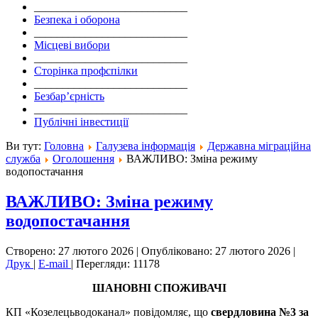
___________________________
Безпека і оборона
___________________________
Місцеві вибори
___________________________
Сторінка профспілки
___________________________
Безбар’єрність
___________________________
Публічні інвестиції
Ви тут:
Головна
Галузева інформація
Державна міграційна
служба
Оголошення
ВАЖЛИВО: Зміна режиму
водопостачання
ВАЖЛИВО: Зміна режиму
водопостачання
Створено: 27 лютого 2026
|
Опубліковано: 27 лютого 2026
|
Друк
|
E-mail
|
Перегляди: 11178
ШАНОВНІ СПОЖИВАЧІ
КП «Козелецьводоканал» повідомляє, що
свердловина
№3 за