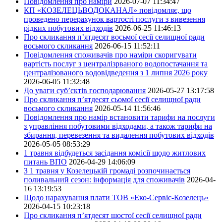
Повідомлення про наміри
2026-07-07 11:34:47
КП «КОЗЕЛЕЦЬВОДОКАНАЛ» повідомляє, що
проведено перерахунок вартості послуги з вивезення
рідких побутових відходів
2026-06-25 11:46:13
Про скликання п’ятдесят восьмої сесії селищної ради
восьмого скликання
2026-06-15 11:52:11
Повідомлення споживачів про наміри скоригувати
вартість послуг з централізрваного водопостачання та
централізованого водовідведення з 1 липня 2026 року
2026-06-05 11:32:48
До уваги суб’єктів господарювання
2026-05-27 13:17:58
Про скликання п’ятдесят сьомої сесії селищної ради
восьмого скликання
2026-05-14 11:56:46
Повідомлення про намір встановити тарифи на послуги
з управління побутовими відходами, а також тарифи на
збирання, перевезення та видалення побутових відходів
2026-05-05 08:53:29
1 травня відбудеться засідання комісії щодо житлових
питань ВПО
2026-04-29 14:06:09
З 1 травня у Козелецькій громаді розпочинається
поливальний сезон: інформація для споживачів
2026-04-
16 13:19:53
Щодо нарахування плати ТОВ «Еко-Сервіс-Козелець»
2026-04-15 10:23:18
Про скликання п’ятдесят шостої сесії селищної ради