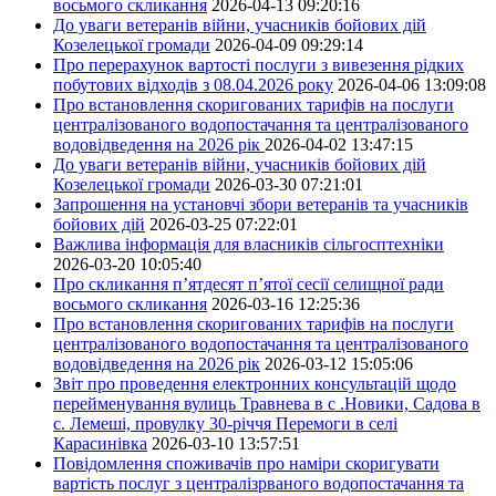
восьмого скликання
2026-04-13 09:20:16
До уваги ветеранів війни, учасників бойових дій
Козелецької громади
2026-04-09 09:29:14
Про перерахунок вартості послуги з вивезення рідких
побутових відходів з 08.04.2026 року
2026-04-06 13:09:08
Про встановлення скоригованих тарифів на послуги
централізованого водопостачання та централізованого
водовідведення на 2026 рік
2026-04-02 13:47:15
До уваги ветеранів війни, учасників бойових дій
Козелецької громади
2026-03-30 07:21:01
Запрошення на установчі збори ветеранів та учасників
бойових дій
2026-03-25 07:22:01
Важлива інформація для власників сільгосптехніки
2026-03-20 10:05:40
Про скликання п’ятдесят п’ятої сесії селищної ради
восьмого скликання
2026-03-16 12:25:36
Про встановлення скоригованих тарифів на послуги
централізованого водопостачання та централізованого
водовідведення на 2026 рік
2026-03-12 15:05:06
Звіт про проведення електронних консультацій щодо
перейменування вулиць Травнева в с .Новики, Садова в
с. Лемеші, провулку 30-річчя Перемоги в селі
Карасинівка
2026-03-10 13:57:51
Повідомлення споживачів про наміри скоригувати
вартість послуг з централізрваного водопостачання та