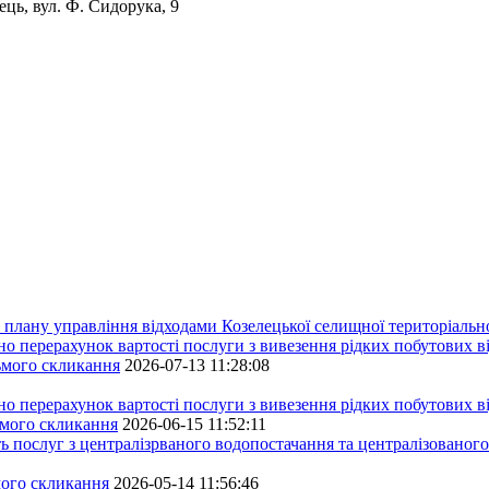
ець, вул. Ф. Сидорука, 9
плану управління відходами Козелецької селищної територіальн
ерахунок вартості послуги з вивезення рідких побутових ві
сьмого скликання
2026-07-13 11:28:08
ерахунок вартості послуги з вивезення рідких побутових ві
ьмого скликання
2026-06-15 11:52:11
ь послуг з централізрваного водопостачання та централізованого
мого скликання
2026-05-14 11:56:46