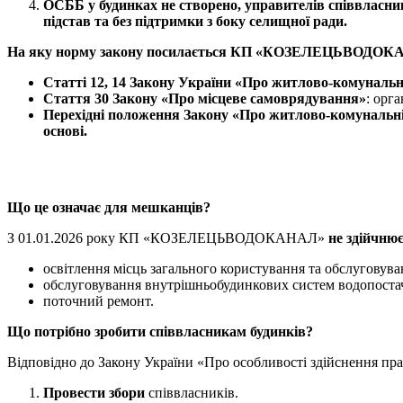
ОСББ у будинках не створено, управителів співвласни
підстав та без підтримки з боку
селищної
ради.
На яку норму закону посилається
КП
«КОЗЕЛЕЦЬВОДОК
Статті 12, 14 Закону України «Про
житлово-комунальн
Стаття 30 Закону «Про місцеве самоврядування»
: орг
Перехідні положення Закону «Про
житлово-комунальні
основі.
Що це означає для мешканців?
З 01.01.2026 року КП «КОЗЕЛЕЦЬВОДОКАНАЛ»
не
здійчню
освітлення місць загального користування та обслуговува
обслуговування внутрішньобудинкових систем водопостач
поточний ремонт.
Що потрібно зробити співвласникам будинків?
Відповідно до Закону України «Про особливості здійснення пра
Провести збори
співвласників.