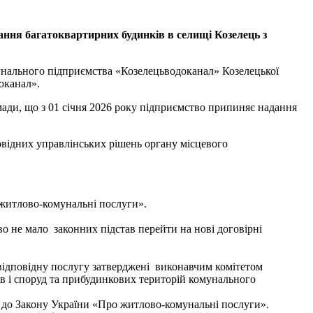
вання багатоквартирних будинків
в селищі
Козелець
з
мунального підприємства «Козелецьводоканал» Козелецької
доканал».
 01 січня 2026 року підприємство припиняє надання
овідних управлінських рішень органу місцевого
 житлово-комунальні послуги».
о не мало законних підстав перейти на нові договірні
 відповідну послугу затверджені виконавчим комітетом
ів і споруд та прибудинкових територій комунального
но до Закону України «Про житлово-комунальні послуги».