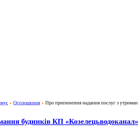
рмує
Оголошення
Про припинення надання послуг з утриманн
мання будинків КП «Козелецьводоканал»: