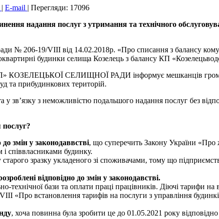
к
|
E-mail
|
Перегляди: 17096
инення надання послуг з утримання та технічного обслугову
ради № 206-19/VIII від 14.02.2018р. «Про списання з балансу ко
токвартирні будинки селища Козелець з балансу КП «Козелецьво
ЦЬКОЇ СЕЛИЩНОЇ РАДИ інформує мешканців громади, що з
уд та прибудинкових територій.
а у зв’язку з неможливістю подальшого надання послуг без відп
 послуг?
 до змін у
законодаввстві
, що суперечить Закону України «Про
 і співвласниками будинку.
 старого зразку укладеного зі споживачами, тому що підприємств
розроблені відповідно до змін
у
законодавстві
.
но-технічної бази та оплати праці працівників. Діючі тарифи на
VIII «Про встановлення тарифів на послуги з управління будинк
нду
, хоча повинна була зробити це до 01.05.2021 року відповід