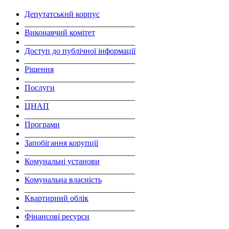
Депутатський корпус
___________________________
Виконавчий комітет
___________________________
Доступ до публічної інформації
___________________________
Рішення
___________________________
Послуги
___________________________
ЦНАП
___________________________
Програми
___________________________
Запобігання корупції
___________________________
Комунальні установи
___________________________
Комунальна власність
___________________________
Квартирний облік
___________________________
Фінансові ресурси
___________________________