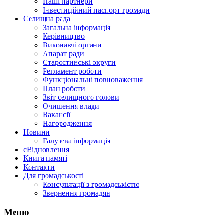
Наші партнери
Інвестиційний паспорт громади
Селищна рада
Загальна інформація
Керівництво
Виконавчі органи
Апарат ради
Старостинські округи
Регламент роботи
Функціональні повноваження
План роботи
Звіт селищного голови
Очищення влади
Вакансії
Нагородження
Новини
Галузева інформація
єВідновлення
Книга памяті
Контакти
Для громадськості
Консультації з громадськістю
Звернення громадян
Меню