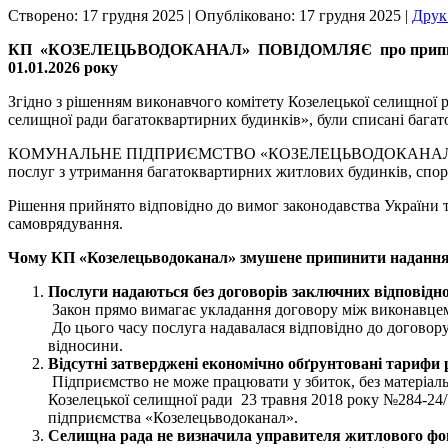
Створено: 17 грудня 2025
|
Опубліковано: 17 грудня 2025
|
Дру
КП
«КОЗЕЛЕЦЬВОДОКАНАЛ» ПОВІДОМЛЯЄ
про прип
01.01.2026 року
Згідно з рішенням виконавчого комітету Козелецької селищної 
селищної ради багатоквартирних будинків», були списані бага
КОМУНАЛЬНЕ ПІДПРИЄМСТВО «КОЗЕЛЕЦЬВОДОКАНАЛ» КОЗЕЛЕ
послуг з утримання багатоквартирних житлових будинків, спор
Рішення прийнято відповідно до вимог законодавства України т
самоврядування.
Чому
КП
«
Козелецьводоканал
»
змушене припинити надання
Послуги надаються без договорів
заключних відповідно
Закон прямо вимагає укладання договору між виконавцем
До цього часу послуга надавалася відповідно до договору
відносини.
Відсутні затверджені
економічно обґрунтовані
тарифи
Підприємство не може працювати у збиток, без матеріаль
Козелецької селищної ради 23 травня 2018 року №284-24/
підприємства «Козелецьводоканал».
Селищна рада не визначила управителя житлового фо