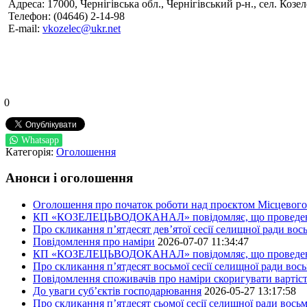
Адреса: 17000, Чернігівська обл., Чернігівський р-н., сел. Козел
Телефон: (04646) 2-14-98
Е-mail:
vkozelec@ukr.net
0
Whatsapp
Категорія:
Оголошення
Анонси і оголошення
Оголошення про початок роботи над проєктом Місцевого 
КП «КОЗЕЛЕЦЬВОДОКАНАЛ» повідомляє, що проведено пер
Про скликання п’ятдесят дев’ятої сесії селищної ради во
Повідомлення про наміри
2026-07-07 11:34:47
КП «КОЗЕЛЕЦЬВОДОКАНАЛ» повідомляє, що проведено пер
Про скликання п’ятдесят восьмої сесії селищної ради вос
Повідомлення споживачів про наміри скоригувати вартіст
До уваги суб’єктів господарювання
2026-05-27 13:17:58
Про скликання п’ятдесят сьомої сесії селищної ради вось