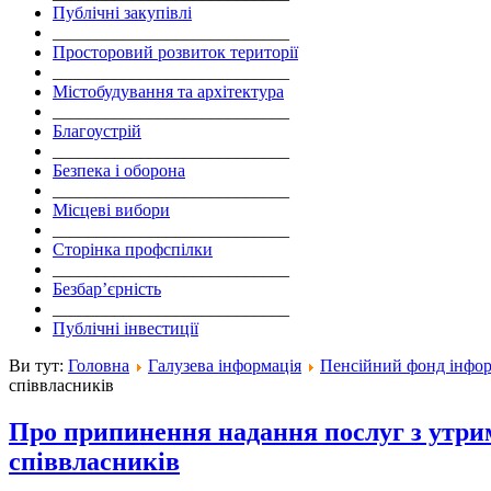
Публічні закупівлі
___________________________
Просторовий розвиток території
___________________________
Містобудування та архітектура
___________________________
Благоустрій
___________________________
Безпека і оборона
___________________________
Місцеві вибори
___________________________
Сторінка профспілки
___________________________
Безбар’єрність
___________________________
Публічні інвестиції
Ви тут:
Головна
Галузева інформація
Пенсійний фонд інфо
співвласників
Про припинення надання послуг з утри
співвласників