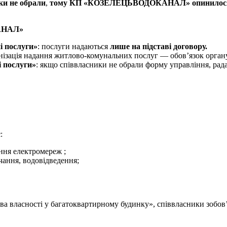
ки не обрали
,
тому
КП
«КОЗЕЛЕЦЬВОДОКАНАЛ
»
опинилося
АНАЛ»
і послуги
»
: послуги надаються
лише на підставі договору.
анізація надання
житлово-комунальних послуг — обов’язок орг
 послуги
»
: якщо співвласники не обрали форму управління, рад
є
:
ння електромереж ;
ання, водовідведення;
ва власності у багатоквартирному будинку», співвласники зобов’