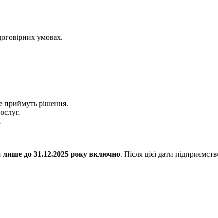
договірних умовах.
е приймуть рішення.
ослуг.
.
и
лише до 31.12.2025 року включно
. Після цієї дати підприємст