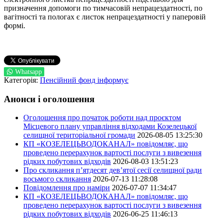
призначення допомоги по тимчасовій непрацездатності, по
вагітності та пологах є листок непрацездатності у паперовій
формі.
Whatsapp
Категорія:
Пенсійний фонд інформує
Анонси і оголошення
Оголошення про початок роботи над проєктом
Місцевого плану управління відходами Козелецької
селищної територіальної громади
2026-08-05 13:25:30
КП «КОЗЕЛЕЦЬВОДОКАНАЛ» повідомляє, що
проведено перерахунок вартості послуги з вивезення
рідких побутових відходів
2026-08-03 13:51:23
Про скликання п’ятдесят дев’ятої сесії селищної ради
восьмого скликання
2026-07-13 11:28:08
Повідомлення про наміри
2026-07-07 11:34:47
КП «КОЗЕЛЕЦЬВОДОКАНАЛ» повідомляє, що
проведено перерахунок вартості послуги з вивезення
рідких побутових відходів
2026-06-25 11:46:13