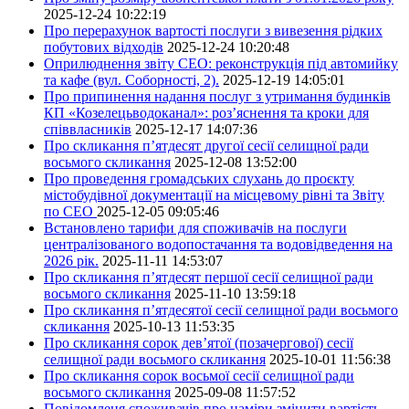
2025-12-24 10:22:19
Про перерахунок вартості послуги з вивезення рідких
побутових відходів
2025-12-24 10:20:48
Оприлюднення звіту СЕО: реконструкція під автомийку
та кафе (вул. Соборності, 2).
2025-12-19 14:05:01
Про припинення надання послуг з утримання будинків
КП «Козелецьводоканал»: роз’яснення та кроки для
співвласників
2025-12-17 14:07:36
Про скликання п’ятдесят другої сесії селищної ради
восьмого скликання
2025-12-08 13:52:00
Про проведення громадських слухань до проєкту
містобудівної документації на місцевому рівні та Звіту
по СЕО
2025-12-05 09:05:46
Встановлено тарифи для споживачів на послуги
централізованого водопостачання та водовідведення на
2026 рік.
2025-11-11 14:53:07
Про скликання п’ятдесят першої сесії селищної ради
восьмого скликання
2025-11-10 13:59:18
Про скликання п’ятдесятої сесії селищної ради восьмого
скликання
2025-10-13 11:53:35
Про скликання сорок дев’ятої (позачергової) сесії
селищної ради восьмого скликання
2025-10-01 11:56:38
Про скликання сорок восьмої сесії селищної ради
восьмого скликання
2025-09-08 11:57:52
Повідомленя споживачів про наміри змінити вартість