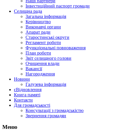
Наші партнери
Інвестиційний паспорт громади
Селищна рада
Загальна інформація
Керівництво
Виконавчі органи
Апарат ради
Старостинські округи
Регламент роботи
Функціональні повноваження
План роботи
Звіт селищного голови
Очищення влади
Вакансії
Нагородження
Новини
Галузева інформація
єВідновлення
Книга памяті
Контакти
Для громадськості
Консультації з громадськістю
Звернення громадян
Меню