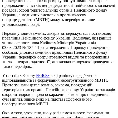
проведення перевірок: перевірку обґрунтованості видачі /
продовження листків непрацездатності здійснюють визначені
посадові особи територіальних органів Пенсійного фонду
України, а медичних висновків про тимчасову
непрацездатність (МВТН) можуть перевіряти лише
уповноважені лікарі.
Перелік уповноважених лікарів затверджується постановою
правління Пенсійного фонду України. Водночас, як і раніше,
чинною є постанова Кабінету Міністрів України від
03.03.2023 № 185 “Про затвердження Порядку проведення
особами, уповноваженими правлінням Пенсійного фонду
України, перевірок обґрунтованості видачі та продовження
листків непрацездатності”, яка визначає порядок проведення
таких перевірок.
У статті 28 Закону
№ 4683
, як і раніше, передбачено
відповідальність за формування необґрунтованого МВТН.
Проте змінами деталізовано, зокрема, порядок дій
територіальних органів Пенсійного фонду України та закладів
охорони здоров’я щодо оскарження вимог про повернення
сум виплат, здійснених на підставі сформованого
необґрунтованого МВТН.
Окрім того, уточнено, що у разі неможливості формування
електронного листка непрацездатності підставою для