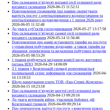
Про скликання п’ятдесят восьмої сесії селищної ради
восьмого скликання
2026-06-15 11:52:11
Повідомлення споживачів про наміри скоригувати
вартість послуг з централізрваного водопостачання та
централізованого водовідведення з 1 липня 2026 року
2026-06-05 11:32:48
До уваги суб’єктів господарювання
2026-05-27 13:17:58
Про скликання п’ятдесят сьомої сесії селищної ради
восьмого скликання
2026-05-14 11:56:46
Повідомлення про намір встановити тарифи на послуги
з управління побутовими відходами, а також тарифи на
збирання, перевезення та видалення побутових відходів
2026-05-05 08:53:29
1 травня відбудеться засідання комісії щодо житлових
питань ВПО
2026-04-29 14:06:09
З 1 травня у Козелецькій громаді розпочинається
поливальний сезон: інформація для споживачів
2026-04-
16 13:19:53
Щодо нарахування плати ТОВ «Еко-Сервіс-Козелець»
2026-04-15 10:23:18
Про скликання п’ятдесят шостої сесії селищної ради
восьмого скликання
2026-04-13 09:20:16
До уваги ветеранів війни, учасників бойових дій
Козелецької громади
2026-04-09 09:29:14
Про перерахунок вартості послуги з вивезення рідких