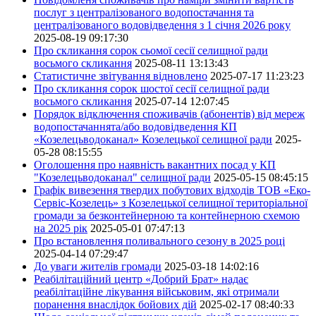
послуг з централізованого водопостачання та
централізованого водовідведення з 1 січня 2026 року
2025-08-19 09:17:30
Про скликання сорок сьомої сесії селищної ради
восьмого скликання
2025-08-11 13:13:43
Статистичне звітування відновлено
2025-07-17 11:23:23
Про скликання сорок шостої сесії селищної ради
восьмого скликання
2025-07-14 12:07:45
Порядок відключення споживачів (абонентів) від мереж
водопостачаннята/або водовідведення КП
«Козелецьводоканал» Козелецької селищної ради
2025-
05-28 08:15:55
Оголошення про наявність вакантних посад у КП
"Козелецьводоканал" селищної ради
2025-05-15 08:45:15
Графік вивезення твердих побутових відходів ТОВ «Еко-
Сервіс-Козелець» з Козелецької селищної територіальної
громади за безконтейнерною та контейнерною схемою
на 2025 рік
2025-05-01 07:47:13
Про встановлення поливального сезону в 2025 році
2025-04-14 07:29:47
До уваги жителів громади
2025-03-18 14:02:16
Реабілітаційний центр «Добрий Брат» надає
реабілітаційне лікування військовим, які отримали
поранення внаслідок бойових дій
2025-02-17 08:40:33