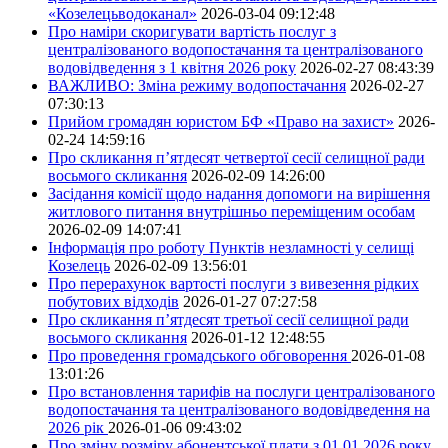
«Козелецьводоканал»
2026-03-04 09:12:48
Про наміри скоригувати вартість послуг з
централізованого водопостачання та централізованого
водовідведення з 1 квітня 2026 року
2026-02-27 08:43:39
ВАЖЛИВО: Зміна режиму водопостачання
2026-02-27
07:30:13
Прийом громадян юристом БФ «Право на захист»
2026-
02-24 14:59:16
Про скликання п’ятдесят четвертої сесії селищної ради
восьмого скликання
2026-02-09 14:26:00
Засідання комісії щодо надання допомоги на вирішення
житлового питання внутрішньо переміщеним особам
2026-02-09 14:07:41
Інформація про роботу Пунктів незламності у селищі
Козелець
2026-02-09 13:56:01
Про перерахунок вартості послуги з вивезення рідких
побутових відходів
2026-01-27 07:27:58
Про скликання п’ятдесят третьої сесії селищної ради
восьмого скликання
2026-01-12 12:48:55
Про проведення громадського обговорення
2026-01-08
13:01:26
Про встановлення тарифів на послуги централізованого
водопостачання та централізованого водовідведення на
2026 рік
2026-01-06 09:43:02
Про зміну розміру абонентської плати з 01.01.2026 року