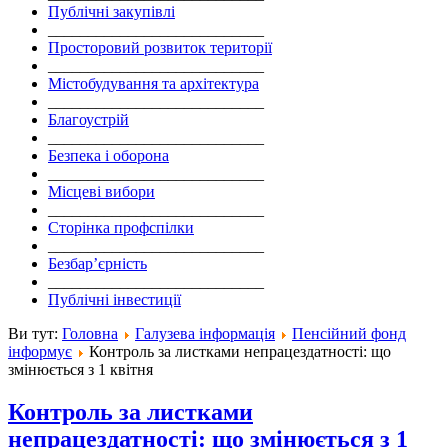
Публічні закупівлі
___________________________
Просторовий розвиток території
___________________________
Містобудування та архітектура
___________________________
Благоустрій
___________________________
Безпека і оборона
___________________________
Місцеві вибори
___________________________
Сторінка профспілки
___________________________
Безбар’єрність
___________________________
Публічні інвестиції
Ви тут:
Головна
Галузева інформація
Пенсійний фонд
інформує
Контроль за листками непрацездатності: що
змінюється з 1 квітня
Контроль за листками
непрацездатності: що змінюється з 1