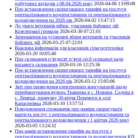
побутових відходів з 08.04.2026 року
2026-04-06 13:09:08
Про встановлення скоригованих тарифів на послуги
централізованого водопостачання та централізованого
водовідведення на 2026 рік
2026-04-02 13:47:15
До уваги ветеранів війни, учасників бойових дій
Козелецької громади
2026-03-30 07:21:01
Запрошення на установчі збори ветеранів та учасників
бойових дій
2026-03-25 07:22:01
Важлива інформація для власників сільгосптехніки
2026-03-20 10:05:40
Про скликання п’ятдесят п’ятої сесії селищної ради
восьмого скликання
2026-03-16 12:25:36
Про встановлення скоригованих тарифів на послуги
централізованого водопостачання та централізованого
водовідведення на 2026 рік
2026-03-12 15:05:06
Звіт про проведення електронних консультацій щодо
перейменування вулиць Травнева в с .Новики, Садова в
с. Лемеші, провулку 30-річчя Перемоги в селі
Карасинівка
2026-03-10 13:57:51
Повідомлення споживачів про наміри скоригувати
вартість послуг з централізрваного водопостачання та
централізованого водовідведення з 1 квітня 2026 року
2026-03-05 13:24:32
Про намір встановлення тарифів на послуги з
централізованого водопостачання та водовідведення КП