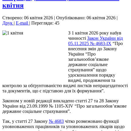
квітня
Створено: 06 квітня 2026
|
Опубліковано: 06 квітня 2026
|
Друк
|
E-mail
|
Перегляди: 45
З 1 квітня 2026 року набув
чинності
Закон України від
05.11.2025 № 4683-IX
“Про
внесення змін до Закону
України “Про
загальнообов’язкове
державне соціальне
страхування” щодо
удосконалення порядку
видачі, продовження та
контролю за обґрунтованістю видачі листків непрацездатності
та документів, що є підставою для їх формування”.
Законом у новій редакції викладено статті 27 та 28 Закону
України від 23.09.1999 № 1105-XIV “Про загальнообов’язкове
державне соціальне страхування”.
Так, у статті 27 Закону
№ 4683
чітко розмежовано функції
уповноважених працівників та уповноважених лікарів щодо