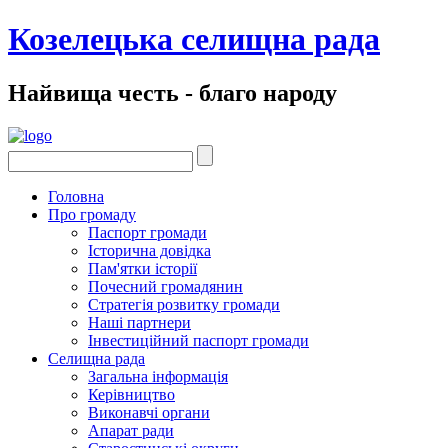
Козелецька селищна рада
Найвища честь - благо народу
Головна
Про громаду
Паспорт громади
Історична довідка
Пам'ятки історії
Почесний громадянин
Стратегія розвитку громади
Наші партнери
Інвестиційний паспорт громади
Селищна рада
Загальна інформація
Керівництво
Виконавчі органи
Апарат ради