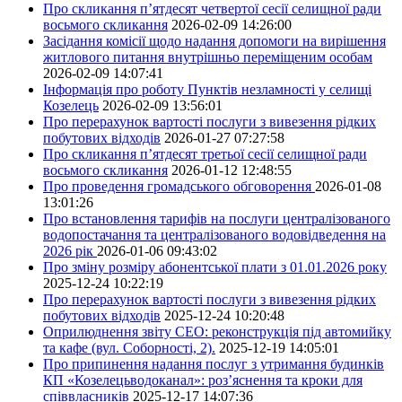
Про скликання п’ятдесят четвертої сесії селищної ради
восьмого скликання
2026-02-09 14:26:00
Засідання комісії щодо надання допомоги на вирішення
житлового питання внутрішньо переміщеним особам
2026-02-09 14:07:41
Інформація про роботу Пунктів незламності у селищі
Козелець
2026-02-09 13:56:01
Про перерахунок вартості послуги з вивезення рідких
побутових відходів
2026-01-27 07:27:58
Про скликання п’ятдесят третьої сесії селищної ради
восьмого скликання
2026-01-12 12:48:55
Про проведення громадського обговорення
2026-01-08
13:01:26
Про встановлення тарифів на послуги централізованого
водопостачання та централізованого водовідведення на
2026 рік
2026-01-06 09:43:02
Про зміну розміру абонентської плати з 01.01.2026 року
2025-12-24 10:22:19
Про перерахунок вартості послуги з вивезення рідких
побутових відходів
2025-12-24 10:20:48
Оприлюднення звіту СЕО: реконструкція під автомийку
та кафе (вул. Соборності, 2).
2025-12-19 14:05:01
Про припинення надання послуг з утримання будинків
КП «Козелецьводоканал»: роз’яснення та кроки для
співвласників
2025-12-17 14:07:36