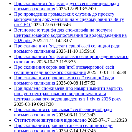
Про скликання п’ятдесят другої сесії селищної ради
восьмого скликання
2025-12-08 13:52:00
Про проведення громадських слухань до проєкту
містобудівної документації на місцевому рівні та Звіту
по СЕО
2025-12-05 09:05:46
Встановлено тарифи для споживачів на послуги
централізованого водопостачання та водовідведення на
2026 рік.
2025-11-11 14:53:07
Про скликання п’ятдесят першої сесії селищної ради
восьмого скликання
2025-11-10 13:59:18
Про скликання п’ятдесятої сесії селищної ради восьмого
скликання
2025-10-13 11:53:35
Про скликання сорок дев’ятої (позачергової) сесії
селищної ради восьмого скликання
2025-10-01 11:56:38
Про скликання сорок восьмої сесії селищної ради
восьмого скликання
2025-09-08 11:57:52
Повідомленя споживачів про наміри змінити вартість
послуг з централізованого водопостачання та
централізованого водовідведення з 1 січня 2026 року
2025-08-19 09:17:30
Про скликання сорок сьомої сесії селищної ради
восьмого скликання
2025-08-11 13:13:43
Статистичне звітування відновлено
2025-07-17 11:23:23
Про скликання сорок шостої сесії селищної ради
восьмого скликання
2025-07-14 12:07:45