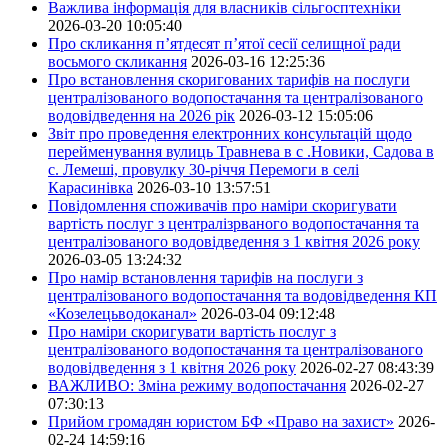
Важлива інформація для власників сільгосптехніки
2026-03-20 10:05:40
Про скликання п’ятдесят п’ятої сесії селищної ради
восьмого скликання
2026-03-16 12:25:36
Про встановлення скоригованих тарифів на послуги
централізованого водопостачання та централізованого
водовідведення на 2026 рік
2026-03-12 15:05:06
Звіт про проведення електронних консультацій щодо
перейменування вулиць Травнева в с .Новики, Садова в
с. Лемеші, провулку 30-річчя Перемоги в селі
Карасинівка
2026-03-10 13:57:51
Повідомлення споживачів про наміри скоригувати
вартість послуг з централізрваного водопостачання та
централізованого водовідведення з 1 квітня 2026 року
2026-03-05 13:24:32
Про намір встановлення тарифів на послуги з
централізованого водопостачання та водовідведення КП
«Козелецьводоканал»
2026-03-04 09:12:48
Про наміри скоригувати вартість послуг з
централізованого водопостачання та централізованого
водовідведення з 1 квітня 2026 року
2026-02-27 08:43:39
ВАЖЛИВО: Зміна режиму водопостачання
2026-02-27
07:30:13
Прийом громадян юристом БФ «Право на захист»
2026-
02-24 14:59:16