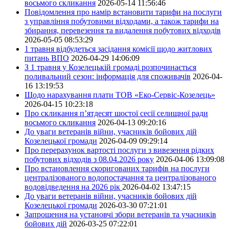
восьмого скликання
2026-05-14 11:56:46
Повідомлення про намір встановити тарифи на послуги
з управління побутовими відходами, а також тарифи на
збирання, перевезення та видалення побутових відходів
2026-05-05 08:53:29
1 травня відбудеться засідання комісії щодо житлових
питань ВПО
2026-04-29 14:06:09
З 1 травня у Козелецькій громаді розпочинається
поливальний сезон: інформація для споживачів
2026-04-
16 13:19:53
Щодо нарахування плати ТОВ «Еко-Сервіс-Козелець»
2026-04-15 10:23:18
Про скликання п’ятдесят шостої сесії селищної ради
восьмого скликання
2026-04-13 09:20:16
До уваги ветеранів війни, учасників бойових дій
Козелецької громади
2026-04-09 09:29:14
Про перерахунок вартості послуги з вивезення рідких
побутових відходів з 08.04.2026 року
2026-04-06 13:09:08
Про встановлення скоригованих тарифів на послуги
централізованого водопостачання та централізованого
водовідведення на 2026 рік
2026-04-02 13:47:15
До уваги ветеранів війни, учасників бойових дій
Козелецької громади
2026-03-30 07:21:01
Запрошення на установчі збори ветеранів та учасників
бойових дій
2026-03-25 07:22:01