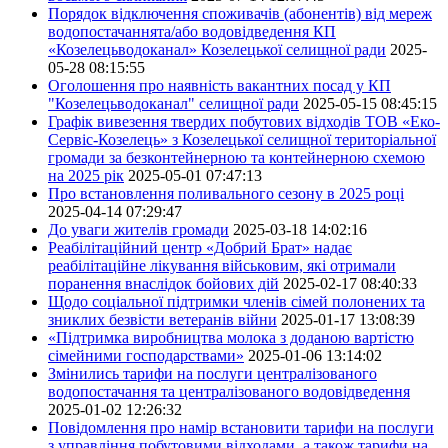
Порядок відключення споживачів (абонентів) від мереж
водопостачаннята/або водовідведення КП
«Козелецьводоканал» Козелецької селищної ради
2025-
05-28 08:15:55
Оголошення про наявність вакантних посад у КП
"Козелецьводоканал" селищної ради
2025-05-15 08:45:15
Графік вивезення твердих побутових відходів ТОВ «Еко-
Сервіс-Козелець» з Козелецької селищної територіальної
громади за безконтейнерною та контейнерною схемою
на 2025 рік
2025-05-01 07:47:13
Про встановлення поливального сезону в 2025 році
2025-04-14 07:29:47
До уваги жителів громади
2025-03-18 14:02:16
Реабілітаційний центр «Добрий Брат» надає
реабілітаційне лікування військовим, які отримали
поранення внаслідок бойових дій
2025-02-17 08:40:33
Щодо соціальної підтримки членів сімей полонених та
зниклих безвісти ветеранів війни
2025-01-17 13:08:39
«Підтримка виробництва молока з доданою вартістю
сімейними господарствами»
2025-01-06 13:14:02
Змінились тарифи на послуги централізованого
водопостачання та централізованого водовідведення
2025-01-02 12:26:32
Повідомлення про намір встановити тарифи на послуги
з управління побутовими відходами, а також тарифи на