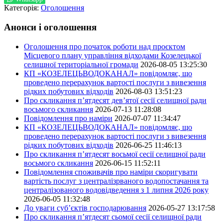
Категорія:
Оголошення
Анонси і оголошення
Оголошення про початок роботи над проєктом
Місцевого плану управління відходами Козелецької
селищної територіальної громади
2026-08-05 13:25:30
КП «КОЗЕЛЕЦЬВОДОКАНАЛ» повідомляє, що
проведено перерахунок вартості послуги з вивезення
рідких побутових відходів
2026-08-03 13:51:23
Про скликання п’ятдесят дев’ятої сесії селищної ради
восьмого скликання
2026-07-13 11:28:08
Повідомлення про наміри
2026-07-07 11:34:47
КП «КОЗЕЛЕЦЬВОДОКАНАЛ» повідомляє, що
проведено перерахунок вартості послуги з вивезення
рідких побутових відходів
2026-06-25 11:46:13
Про скликання п’ятдесят восьмої сесії селищної ради
восьмого скликання
2026-06-15 11:52:11
Повідомлення споживачів про наміри скоригувати
вартість послуг з централізрваного водопостачання та
централізованого водовідведення з 1 липня 2026 року
2026-06-05 11:32:48
До уваги суб’єктів господарювання
2026-05-27 13:17:58
Про скликання п’ятдесят сьомої сесії селищної ради