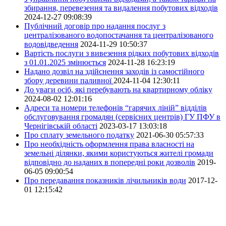
збирання, перевезення та видалення побутових відходів
2024-12-27 09:08:39
Публічний договір про надання послуг з
централізованого водопостачання та централізованого
водовідведення
2024-11-29 10:50:37
Вартість послуги з вивезення рідких побутових відходів
з 01.01.2025 змінюється
2024-11-28 16:23:19
Надано дозвіл на здійснення заходів із самостійного
збору деревини паливної
2024-11-04 12:30:11
До уваги осіб, які перебувають на квартирному обліку
2024-08-02 12:01:16
Адреси та номери телефонів “гарячих ліній” відділів
обслуговування громадян (сервісних центрів) ГУ ПФУ в
Чернігівській області
2023-03-17 13:03:18
Про сплату земельного податку
2021-06-30 05:57:33
Про необхідність оформлення права власності на
земельні ділянки, якими користуються жителі громади
відповідно до наданих в попередні роки дозволів
2019-
06-05 09:00:54
Про передавання показників лічильників води
2017-12-
01 12:15:42