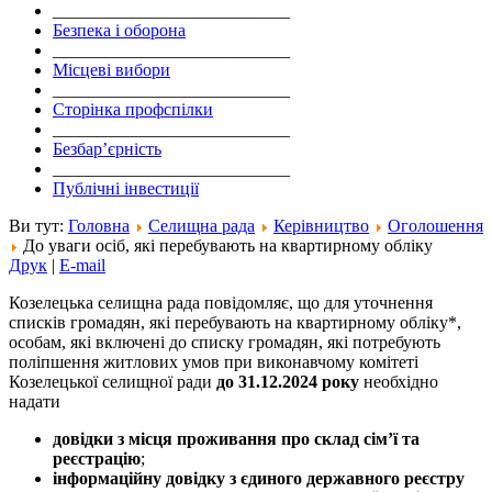
___________________________
Безпека і оборона
___________________________
Місцеві вибори
___________________________
Сторінка профспілки
___________________________
Безбар’єрність
___________________________
Публічні інвестиції
Ви тут:
Головна
Селищна рада
Керівництво
Оголошення
До уваги осіб, які перебувають на квартирному обліку
Друк
|
E-mail
Козелецька селищна рада повідомляє, що для уточнення
списків громадян, які перебувають на квартирному обліку*,
особам, які включені до списку громадян, які потребують
поліпшення житлових умов при виконавчому комітеті
Козелецької селищної ради
до 31.12.2024 року
необхідно
надати
довідки з місця проживання про склад сім’ї та
реєстрацію
;
інформаційну довідку з єдиного державного реєстру