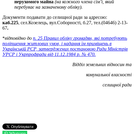
нерухомого майна
(на кожного члена сім’ї, який
перебуває на зазначеному обліку).
Документи подавати до селищної ради за адресою:
каб.225
, сел.Козелець, вул.Соборності, б.27, тел.(04646) 2-13-
67
.
*
відповідно до
п. 25 Правил обліку громадян, які потребують
поліпшення житлових умов, і надання їм приміщень в
Українській РСР, затверджених постановою Ради Міністрів
УРСР і Укрпрофради від 11.12.1984 р. № 470
.
Відділ земельних відносин та
комунальної
власності
селищної ради
Whatsapp