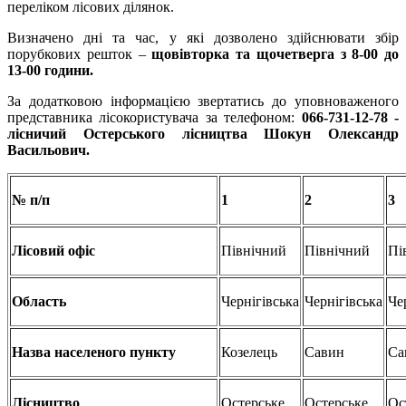
переліком лісових ділянок.
Визначено дні та час, у які дозволено здійснювати збір
порубкових решток –
щовівторка та щочетверга з 8-00 до
13-00 години.
За додатковою інформацією звертатись до уповноваженого
представника лісокористувача за телефоном:
066-731-12-78 -
л
існичий
Остерського
лісництва
Шокун
Олександр
Васильович.
№ п/п
1
2
3
Лісовий офіс
Північний
Північний
Пі
Область
Чернігівська
Чернігівська
Че
Назва населеного пункту
Козелець
Савин
Са
Лісництво
Остерське
Остерське
Ос