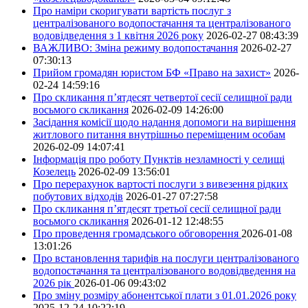
Про наміри скоригувати вартість послуг з
централізованого водопостачання та централізованого
водовідведення з 1 квітня 2026 року
2026-02-27 08:43:39
ВАЖЛИВО: Зміна режиму водопостачання
2026-02-27
07:30:13
Прийом громадян юристом БФ «Право на захист»
2026-
02-24 14:59:16
Про скликання п’ятдесят четвертої сесії селищної ради
восьмого скликання
2026-02-09 14:26:00
Засідання комісії щодо надання допомоги на вирішення
житлового питання внутрішньо переміщеним особам
2026-02-09 14:07:41
Інформація про роботу Пунктів незламності у селищі
Козелець
2026-02-09 13:56:01
Про перерахунок вартості послуги з вивезення рідких
побутових відходів
2026-01-27 07:27:58
Про скликання п’ятдесят третьої сесії селищної ради
восьмого скликання
2026-01-12 12:48:55
Про проведення громадського обговорення
2026-01-08
13:01:26
Про встановлення тарифів на послуги централізованого
водопостачання та централізованого водовідведення на
2026 рік
2026-01-06 09:43:02
Про зміну розміру абонентської плати з 01.01.2026 року
2025-12-24 10:22:19