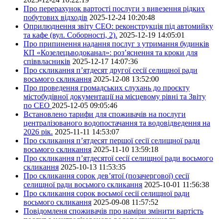
Про перерахунок вартості послуги з вивезення рідких
побутових відходів
2025-12-24 10:20:48
Оприлюднення звіту СЕО: реконструкція під автомийку
та кафе (вул. Соборності, 2).
2025-12-19 14:05:01
Про припинення надання послуг з утримання будинків
КП «Козелецьводоканал»: роз’яснення та кроки для
співвласників
2025-12-17 14:07:36
Про скликання п’ятдесят другої сесії селищної ради
восьмого скликання
2025-12-08 13:52:00
Про проведення громадських слухань до проєкту
містобудівної документації на місцевому рівні та Звіту
по СЕО
2025-12-05 09:05:46
Встановлено тарифи для споживачів на послуги
централізованого водопостачання та водовідведення на
2026 рік.
2025-11-11 14:53:07
Про скликання п’ятдесят першої сесії селищної ради
восьмого скликання
2025-11-10 13:59:18
Про скликання п’ятдесятої сесії селищної ради восьмого
скликання
2025-10-13 11:53:35
Про скликання сорок дев’ятої (позачергової) сесії
селищної ради восьмого скликання
2025-10-01 11:56:38
Про скликання сорок восьмої сесії селищної ради
восьмого скликання
2025-09-08 11:57:52
Повідомленя споживачів про наміри змінити вартість