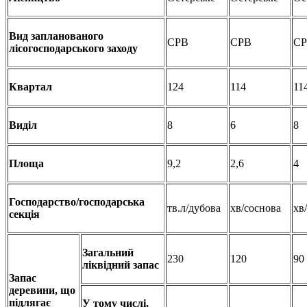
Вид запланованого
СРВ
СРВ
С
лісогосподарського заходу
Квартал
124
114
11
Виділ
8
6
8
Площа
9,2
2,6
4
Господарство/господарська
тв.л/дубова
хв/соснова
хв
секція
Загальний
230
120
90
ліквідний запас
Запас
деревини, що
підлягає
У тому числі,