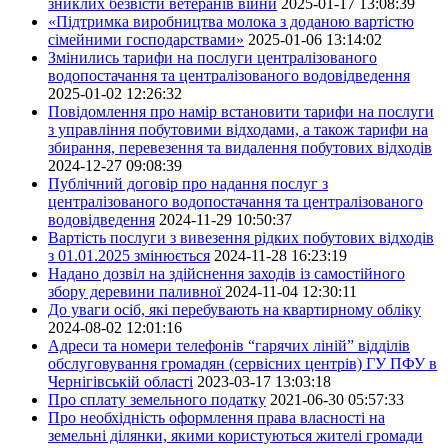
зниклих безвісти ветеранів війни
2025-01-17 13:08:39
«Підтримка виробництва молока з доданою вартістю
сімейними господарствами»
2025-01-06 13:14:02
Змінились тарифи на послуги централізованого
водопостачання та централізованого водовідведення
2025-01-02 12:26:32
Повідомлення про намір встановити тарифи на послуги
з управління побутовими відходами, а також тарифи на
збирання, перевезення та видалення побутових відходів
2024-12-27 09:08:39
Публічний договір про надання послуг з
централізованого водопостачання та централізованого
водовідведення
2024-11-29 10:50:37
Вартість послуги з вивезення рідких побутових відходів
з 01.01.2025 змінюється
2024-11-28 16:23:19
Надано дозвіл на здійснення заходів із самостійного
збору деревини паливної
2024-11-04 12:30:11
До уваги осіб, які перебувають на квартирному обліку
2024-08-02 12:01:16
Адреси та номери телефонів “гарячих ліній” відділів
обслуговування громадян (сервісних центрів) ГУ ПФУ в
Чернігівській області
2023-03-17 13:03:18
Про сплату земельного податку
2021-06-30 05:57:33
Про необхідність оформлення права власності на
земельні ділянки, якими користуються жителі громади