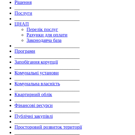
Рішення
___________________________
Послуги
___________________________
ЦНАП
Перелік послуг
Рахунки для оплати
Законодавча база
___________________________
Програми
___________________________
Запобігання корупції
___________________________
Комунальні установи
___________________________
Комунальна власність
___________________________
Квартирний облік
___________________________
Фінансові ресурси
___________________________
Публічні закупівлі
___________________________
Просторовий розвиток території
___________________________