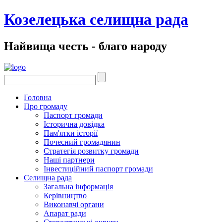
Козелецька селищна рада
Найвища честь - благо народу
Головна
Про громаду
Паспорт громади
Історична довідка
Пам'ятки історії
Почесний громадянин
Стратегія розвитку громади
Наші партнери
Інвестиційний паспорт громади
Селищна рада
Загальна інформація
Керівництво
Виконавчі органи
Апарат ради