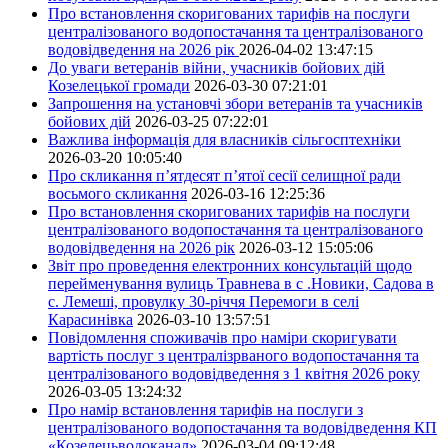
Про встановлення скоригованих тарифів на послуги
централізованого водопостачання та централізованого
водовідведення на 2026 рік
2026-04-02 13:47:15
До уваги ветеранів війни, учасників бойових дій
Козелецької громади
2026-03-30 07:21:01
Запрошення на установчі збори ветеранів та учасників
бойових дій
2026-03-25 07:22:01
Важлива інформація для власників сільгосптехніки
2026-03-20 10:05:40
Про скликання п’ятдесят п’ятої сесії селищної ради
восьмого скликання
2026-03-16 12:25:36
Про встановлення скоригованих тарифів на послуги
централізованого водопостачання та централізованого
водовідведення на 2026 рік
2026-03-12 15:05:06
Звіт про проведення електронних консультацій щодо
перейменування вулиць Травнева в с .Новики, Садова в
с. Лемеші, провулку 30-річчя Перемоги в селі
Карасинівка
2026-03-10 13:57:51
Повідомлення споживачів про наміри скоригувати
вартість послуг з централізрваного водопостачання та
централізованого водовідведення з 1 квітня 2026 року
2026-03-05 13:24:32
Про намір встановлення тарифів на послуги з
централізованого водопостачання та водовідведення КП
«Козелецьводоканал»
2026-03-04 09:12:48