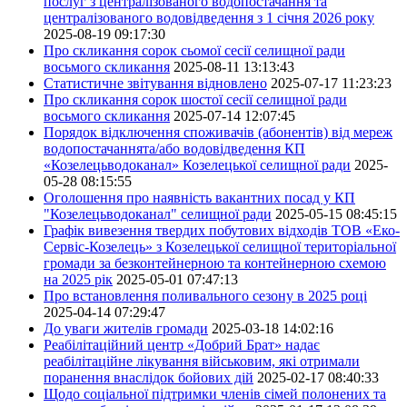
послуг з централізованого водопостачання та
централізованого водовідведення з 1 січня 2026 року
2025-08-19 09:17:30
Про скликання сорок сьомої сесії селищної ради
восьмого скликання
2025-08-11 13:13:43
Статистичне звітування відновлено
2025-07-17 11:23:23
Про скликання сорок шостої сесії селищної ради
восьмого скликання
2025-07-14 12:07:45
Порядок відключення споживачів (абонентів) від мереж
водопостачаннята/або водовідведення КП
«Козелецьводоканал» Козелецької селищної ради
2025-
05-28 08:15:55
Оголошення про наявність вакантних посад у КП
"Козелецьводоканал" селищної ради
2025-05-15 08:45:15
Графік вивезення твердих побутових відходів ТОВ «Еко-
Сервіс-Козелець» з Козелецької селищної територіальної
громади за безконтейнерною та контейнерною схемою
на 2025 рік
2025-05-01 07:47:13
Про встановлення поливального сезону в 2025 році
2025-04-14 07:29:47
До уваги жителів громади
2025-03-18 14:02:16
Реабілітаційний центр «Добрий Брат» надає
реабілітаційне лікування військовим, які отримали
поранення внаслідок бойових дій
2025-02-17 08:40:33
Щодо соціальної підтримки членів сімей полонених та