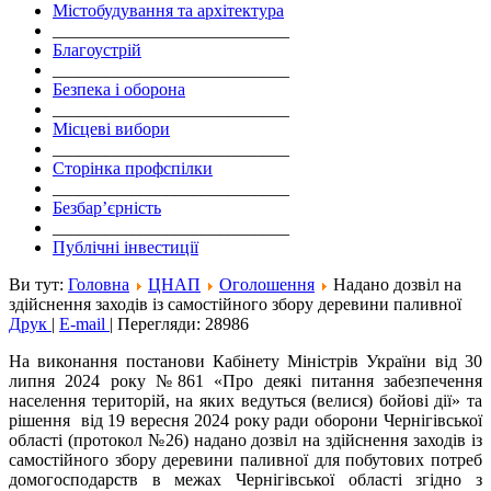
Містобудування та архітектура
___________________________
Благоустрій
___________________________
Безпека і оборона
___________________________
Місцеві вибори
___________________________
Сторінка профспілки
___________________________
Безбар’єрність
___________________________
Публічні інвестиції
Ви тут:
Головна
ЦНАП
Оголошення
Надано дозвіл на
здійснення заходів із самостійного збору деревини паливної
Друк
|
E-mail
|
Перегляди: 28986
На виконання постанови Кабінету Міністрів України від 30
липня 2024 року №861 «Про деякі питання забезпечення
населення територій, на яких ведуться (велися) бойові дії» та
рішення від 19 вересня 2024 року ради оборони Чернігівської
області (протокол №26) надано дозвіл на здійснення заходів із
самостійного збору деревини паливної для побутових потреб
домогосподарств в межах Чернігівської області згідно з