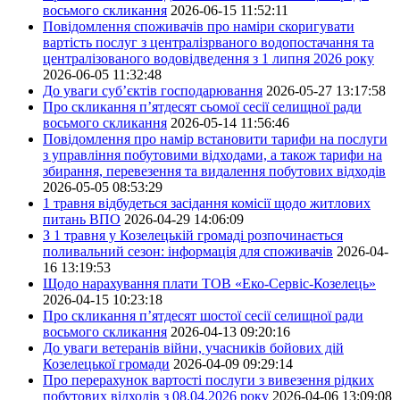
восьмого скликання
2026-06-15 11:52:11
Повідомлення споживачів про наміри скоригувати
вартість послуг з централізрваного водопостачання та
централізованого водовідведення з 1 липня 2026 року
2026-06-05 11:32:48
До уваги суб’єктів господарювання
2026-05-27 13:17:58
Про скликання п’ятдесят сьомої сесії селищної ради
восьмого скликання
2026-05-14 11:56:46
Повідомлення про намір встановити тарифи на послуги
з управління побутовими відходами, а також тарифи на
збирання, перевезення та видалення побутових відходів
2026-05-05 08:53:29
1 травня відбудеться засідання комісії щодо житлових
питань ВПО
2026-04-29 14:06:09
З 1 травня у Козелецькій громаді розпочинається
поливальний сезон: інформація для споживачів
2026-04-
16 13:19:53
Щодо нарахування плати ТОВ «Еко-Сервіс-Козелець»
2026-04-15 10:23:18
Про скликання п’ятдесят шостої сесії селищної ради
восьмого скликання
2026-04-13 09:20:16
До уваги ветеранів війни, учасників бойових дій
Козелецької громади
2026-04-09 09:29:14
Про перерахунок вартості послуги з вивезення рідких
побутових відходів з 08.04.2026 року
2026-04-06 13:09:08