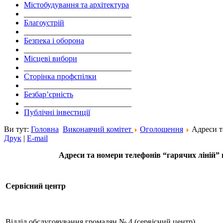
Містобудування та архітектура
___________________________
Благоустрій
___________________________
Безпека і оборона
___________________________
Місцеві вибори
___________________________
Сторінка профспілки
___________________________
Безбар’єрність
___________________________
Публічні інвестиції
Ви тут:
Головна
Виконавчий комітет
Оголошення
Адреси т
Друк
|
E-mail
Адреси та номери телефонів “гарячих ліній” 
Сервісний центр
Відділ обслуговування громадян № 4 (сервісний центр)