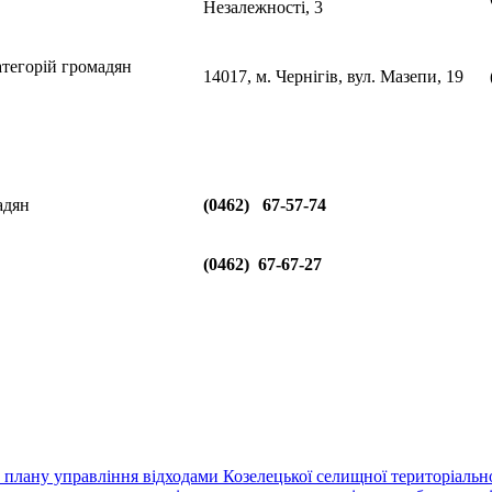
Незалежності, 3
атегорій громадян
14017, м. Чернігів, вул. Мазепи, 19
адян
(0462) 67-57-74
(0462) 67-67-27
плану управління відходами Козелецької селищної територіальн