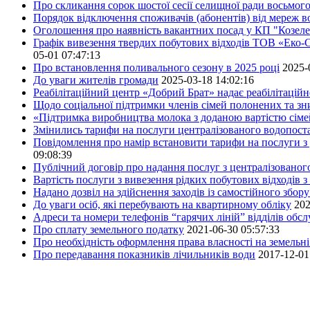
Про скликання сорок шостої сесії селищної ради восьмог
Порядок відключення споживачів (абонентів) від мереж 
Оголошення про наявність вакантних посад у КП "Козел
Графік вивезення твердих побутових відходів ТОВ «Еко-С
05-01 07:47:13
Про встановлення поливального сезону в 2025 році
2025-
До уваги жителів громади
2025-03-18 14:02:16
Реабілітаційний центр «Добрий Брат» надає реабілітаційн
Щодо соціальної підтримки членів сімей полонених та зни
«Підтримка виробництва молока з доданою вартістю сім
Змінились тарифи на послуги централізованого водопоста
Повідомлення про намір встановити тарифи на послуги з 
09:08:39
Публічний договір про надання послуг з централізованог
Вартість послуги з вивезення рідких побутових відходів з
Надано дозвіл на здійснення заходів із самостійного збо
До уваги осіб, які перебувають на квартирному обліку
202
Адреси та номери телефонів “гарячих ліній” відділів обс
Про сплату земельного податку
2021-06-30 05:57:33
Про необхідність оформлення права власності на земельні
Про передавання показників лічильників води
2017-12-01