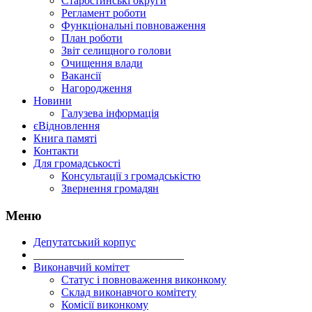
Старостинські округи
Регламент роботи
Функціональні повноваження
План роботи
Звіт селищного голови
Очищення влади
Вакансії
Нагородження
Новини
Галузева інформація
єВідновлення
Книга памяті
Контакти
Для громадськості
Консультації з громадськістю
Звернення громадян
Меню
Депутатський корпус
___________________________
Виконавчий комітет
Статус і повноваження виконкому
Склад виконавчого комітету
Комісії виконкому