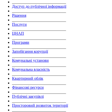
___________________________
Доступ до публічної інформації
___________________________
Рішення
___________________________
Послуги
___________________________
ЦНАП
___________________________
Програми
___________________________
Запобігання корупції
___________________________
Комунальні установи
___________________________
Комунальна власність
___________________________
Квартирний облік
___________________________
Фінансові ресурси
___________________________
Публічні закупівлі
___________________________
Просторовий розвиток території
___________________________