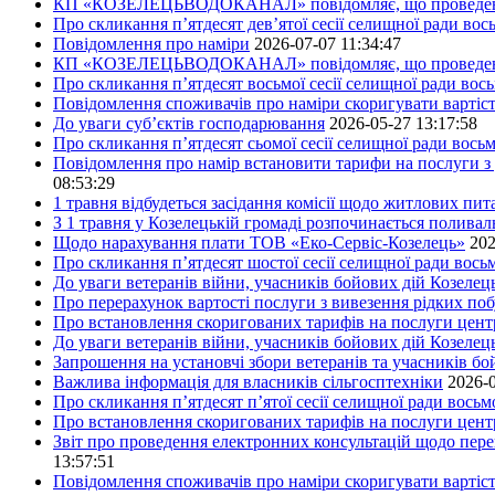
КП «КОЗЕЛЕЦЬВОДОКАНАЛ» повідомляє, що проведено пер
Про скликання п’ятдесят дев’ятої сесії селищної ради во
Повідомлення про наміри
2026-07-07 11:34:47
КП «КОЗЕЛЕЦЬВОДОКАНАЛ» повідомляє, що проведено пер
Про скликання п’ятдесят восьмої сесії селищної ради вос
Повідомлення споживачів про наміри скоригувати вартіст
До уваги суб’єктів господарювання
2026-05-27 13:17:58
Про скликання п’ятдесят сьомої сесії селищної ради вось
Повідомлення про намір встановити тарифи на послуги з 
08:53:29
1 травня відбудеться засідання комісії щодо житлових пи
З 1 травня у Козелецькій громаді розпочинається поливал
Щодо нарахування плати ТОВ «Еко-Сервіс-Козелець»
202
Про скликання п’ятдесят шостої сесії селищної ради вос
До уваги ветеранів війни, учасників бойових дій Козелец
Про перерахунок вартості послуги з вивезення рідких побу
Про встановлення скоригованих тарифів на послуги центр
До уваги ветеранів війни, учасників бойових дій Козелец
Запрошення на установчі збори ветеранів та учасників бо
Важлива інформація для власників сільгосптехніки
2026-0
Про скликання п’ятдесят п’ятої сесії селищної ради вось
Про встановлення скоригованих тарифів на послуги центр
Звіт про проведення електронних консультацій щодо пере
13:57:51
Повідомлення споживачів про наміри скоригувати вартість