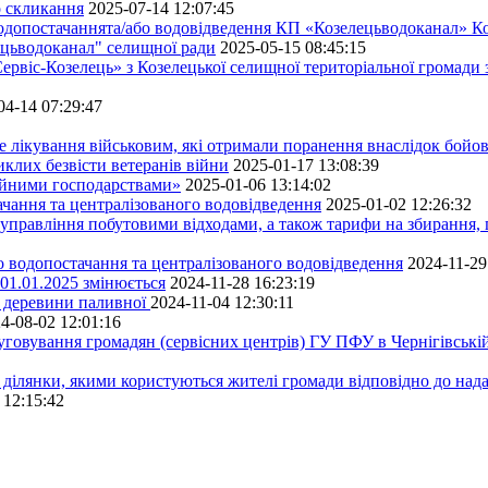
о скликання
2025-07-14 12:07:45
водопостачаннята/або водовідведення КП «Козелецьводоканал» Ко
ецьводоканал" селищної ради
2025-05-15 08:45:15
ервіс-Козелець» з Козелецької селищної територіальної громади
04-14 07:29:47
е лікування військовим, які отримали поранення внаслідок бойов
клих безвісти ветеранів війни
2025-01-17 13:08:39
ейними господарствами»
2025-01-06 13:14:02
чання та централізованого водовідведення
2025-01-02 12:26:32
управління побутовими відходами, а також тарифи на збирання, 
о водопостачання та централізованого водовідведення
2024-11-29
 01.01.2025 змінюється
2024-11-28 16:23:19
ру деревини паливної
2024-11-04 12:30:11
4-08-02 12:01:16
луговування громадян (сервісних центрів) ГУ ПФУ в Чернігівській
 ділянки, якими користуються жителі громади відповідно до над
 12:15:42