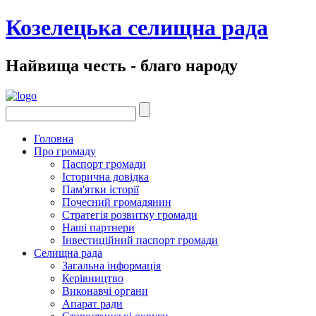
Козелецька селищна рада
Найвища честь - благо народу
Головна
Про громаду
Паспорт громади
Історична довідка
Пам'ятки історії
Почесний громадянин
Стратегія розвитку громади
Наші партнери
Інвестиційний паспорт громади
Селищна рада
Загальна інформація
Керівництво
Виконавчі органи
Апарат ради