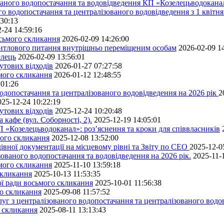
ованого водопостачання та водовідведення КП «Козелецьводокана
го водопостачання та централізованого водовідведення з 1 квітня
:30:13
-24 14:59:16
осьмого скликання
2026-02-09 14:26:00
житлового питання внутрішньо переміщеним особам
2026-02-09 1
елець
2026-02-09 13:56:01
утових відходів
2026-01-27 07:27:58
ьмого скликання
2026-01-12 12:48:55
:01:26
одопостачання та централізованого водовідведення на 2026 рік
2
025-12-24 10:22:19
утових відходів
2025-12-24 10:20:48
кафе (вул. Соборності, 2).
2025-12-19 14:05:01
 «Козелецьводоканал»: роз’яснення та кроки для співвласників
мого скликання
2025-12-08 13:52:00
івної документації на місцевому рівні та Звіту по СЕО
2025-12-0
ованого водопостачання та водовідведення на 2026 рік.
2025-11-
ьмого скликання
2025-11-10 13:59:18
скликання
2025-10-13 11:53:35
ної ради восьмого скликання
2025-10-01 11:56:38
го скликання
2025-09-08 11:57:52
уг з централізованого водопостачання та централізованого водов
о скликання
2025-08-11 13:13:43