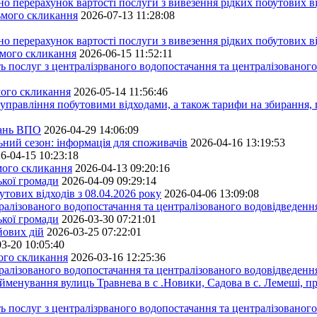
ерахунок вартості послуги з вивезення рідких побутових ві
сьмого скликання
2026-07-13 11:28:08
ерахунок вартості послуги з вивезення рідких побутових ві
ьмого скликання
2026-06-15 11:52:11
ь послуг з централізрваного водопостачання та централізованого
мого скликання
2026-05-14 11:56:46
управління побутовими відходами, а також тарифи на збирання, 
тань ВПО
2026-04-29 14:06:09
ьний сезон: інформація для споживачів
2026-04-16 13:19:53
6-04-15 10:23:18
ьмого скликання
2026-04-13 09:20:16
ької громади
2026-04-09 09:29:14
тових відходів з 08.04.2026 року
2026-04-06 13:09:08
алізованого водопостачання та централізованого водовідведення
ької громади
2026-03-30 07:21:01
йових дій
2026-03-25 07:22:01
3-20 10:05:40
мого скликання
2026-03-16 12:25:36
алізованого водопостачання та централізованого водовідведення
йменування вулиць Травнева в с .Новики, Садова в с. Лемеші, пр
 послуг з централізрваного водопостачання та централізованого 