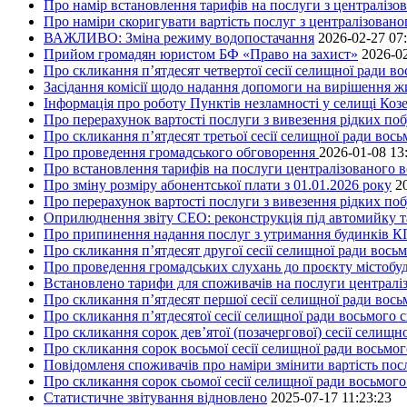
Про намір встановлення тарифів на послуги з централіз
Про наміри скоригувати вартість послуг з централізовано
ВАЖЛИВО: Зміна режиму водопостачання
2026-02-27 07
Прийом громадян юристом БФ «Право на захист»
2026-02
Про скликання п’ятдесят четвертої сесії селищної ради в
Засідання комісії щодо надання допомоги на вирішення 
Інформація про роботу Пунктів незламності у селищі Коз
Про перерахунок вартості послуги з вивезення рідких поб
Про скликання п’ятдесят третьої сесії селищної ради вос
Про проведення громадського обговорення
2026-01-08 13
Про встановлення тарифів на послуги централізованого в
Про зміну розміру абонентської плати з 01.01.2026 року
2
Про перерахунок вартості послуги з вивезення рідких поб
Оприлюднення звіту СЕО: реконструкція під автомийку та 
Про припинення надання послуг з утримання будинків КП
Про скликання п’ятдесят другої сесії селищної ради вось
Про проведення громадських слухань до проєкту містобуд
Встановлено тарифи для споживачів на послуги централіз
Про скликання п’ятдесят першої сесії селищної ради вос
Про скликання п’ятдесятої сесії селищної ради восьмого 
Про скликання сорок дев’ятої (позачергової) сесії селищ
Про скликання сорок восьмої сесії селищної ради восьмо
Повідомленя споживачів про наміри змінити вартість посл
Про скликання сорок сьомої сесії селищної ради восьмог
Статистичне звітування відновлено
2025-07-17 11:23:23