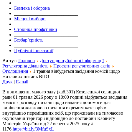
___________________________
Безпека і оборона
___________________________
Місцеві вибори
___________________________
Сторінка профспілки
___________________________
Безбар’єрність
___________________________
Публічні інвестиції
Ви тут:
Головна
Доступ до публічної інформації
Регуляторна діяльність
Проєкти регуляторних актів
Оголошення
1 травня відбудеться засідання комісії щодо
житлових питань ВПО
Друк
|
E-mail
В приміщенні малого залу (каб.301) Козелецької селищної
ради 01 травня 2026 року о 10:00 годині відбудеться засідання
комісії з розгляду питань щодо надання допомоги для
вирішення житлового питання окремим категоріям
внутрішньо переміщених осіб, що проживали на тимчасово
окупованій території відповідно до постанови Кабінету
Міністрів України від 22 вересня 2025 року #
1176.
https://bit.ly/3MfuSxL