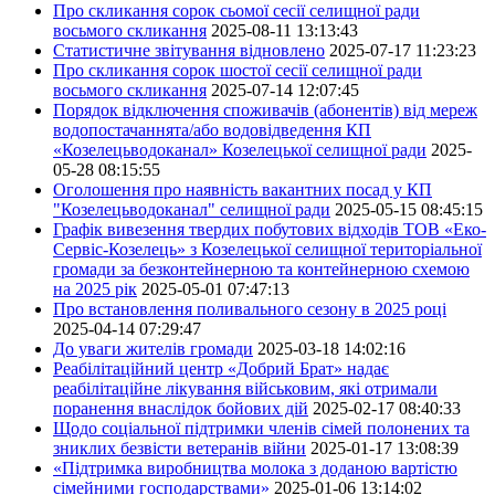
Про скликання сорок сьомої сесії селищної ради
восьмого скликання
2025-08-11 13:13:43
Статистичне звітування відновлено
2025-07-17 11:23:23
Про скликання сорок шостої сесії селищної ради
восьмого скликання
2025-07-14 12:07:45
Порядок відключення споживачів (абонентів) від мереж
водопостачаннята/або водовідведення КП
«Козелецьводоканал» Козелецької селищної ради
2025-
05-28 08:15:55
Оголошення про наявність вакантних посад у КП
"Козелецьводоканал" селищної ради
2025-05-15 08:45:15
Графік вивезення твердих побутових відходів ТОВ «Еко-
Сервіс-Козелець» з Козелецької селищної територіальної
громади за безконтейнерною та контейнерною схемою
на 2025 рік
2025-05-01 07:47:13
Про встановлення поливального сезону в 2025 році
2025-04-14 07:29:47
До уваги жителів громади
2025-03-18 14:02:16
Реабілітаційний центр «Добрий Брат» надає
реабілітаційне лікування військовим, які отримали
поранення внаслідок бойових дій
2025-02-17 08:40:33
Щодо соціальної підтримки членів сімей полонених та
зниклих безвісти ветеранів війни
2025-01-17 13:08:39
«Підтримка виробництва молока з доданою вартістю
сімейними господарствами»
2025-01-06 13:14:02