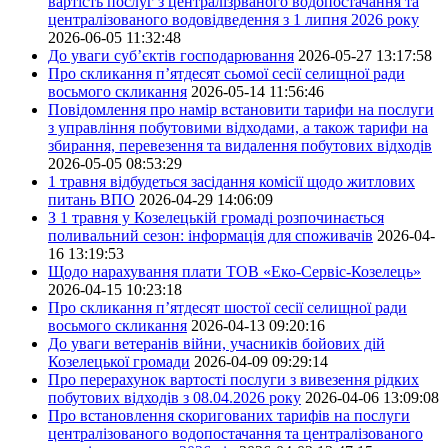
вартість послуг з централізрваного водопостачання та
централізованого водовідведення з 1 липня 2026 року
2026-06-05 11:32:48
До уваги суб’єктів господарювання
2026-05-27 13:17:58
Про скликання п’ятдесят сьомої сесії селищної ради
восьмого скликання
2026-05-14 11:56:46
Повідомлення про намір встановити тарифи на послуги
з управління побутовими відходами, а також тарифи на
збирання, перевезення та видалення побутових відходів
2026-05-05 08:53:29
1 травня відбудеться засідання комісії щодо житлових
питань ВПО
2026-04-29 14:06:09
З 1 травня у Козелецькій громаді розпочинається
поливальний сезон: інформація для споживачів
2026-04-
16 13:19:53
Щодо нарахування плати ТОВ «Еко-Сервіс-Козелець»
2026-04-15 10:23:18
Про скликання п’ятдесят шостої сесії селищної ради
восьмого скликання
2026-04-13 09:20:16
До уваги ветеранів війни, учасників бойових дій
Козелецької громади
2026-04-09 09:29:14
Про перерахунок вартості послуги з вивезення рідких
побутових відходів з 08.04.2026 року
2026-04-06 13:09:08
Про встановлення скоригованих тарифів на послуги
централізованого водопостачання та централізованого