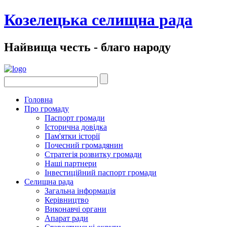
Козелецька селищна рада
Найвища честь - благо народу
Головна
Про громаду
Паспорт громади
Історична довідка
Пам'ятки історії
Почесний громадянин
Стратегія розвитку громади
Наші партнери
Інвестиційний паспорт громади
Селищна рада
Загальна інформація
Керівництво
Виконавчі органи
Апарат ради