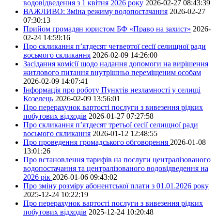
водовідведення з 1 квітня 2026 року
2026-02-27 08:43:39
ВАЖЛИВО: Зміна режиму водопостачання
2026-02-27
07:30:13
Прийом громадян юристом БФ «Право на захист»
2026-
02-24 14:59:16
Про скликання п’ятдесят четвертої сесії селищної ради
восьмого скликання
2026-02-09 14:26:00
Засідання комісії щодо надання допомоги на вирішення
житлового питання внутрішньо переміщеним особам
2026-02-09 14:07:41
Інформація про роботу Пунктів незламності у селищі
Козелець
2026-02-09 13:56:01
Про перерахунок вартості послуги з вивезення рідких
побутових відходів
2026-01-27 07:27:58
Про скликання п’ятдесят третьої сесії селищної ради
восьмого скликання
2026-01-12 12:48:55
Про проведення громадського обговорення
2026-01-08
13:01:26
Про встановлення тарифів на послуги централізованого
водопостачання та централізованого водовідведення на
2026 рік
2026-01-06 09:43:02
Про зміну розміру абонентської плати з 01.01.2026 року
2025-12-24 10:22:19
Про перерахунок вартості послуги з вивезення рідких
побутових відходів
2025-12-24 10:20:48