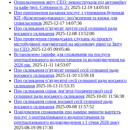
Оприлюднення звіту СЕО: реконструкція під автомийку
та кафе (вул. Соборності, 2).
2025-12-19 14:05:01
Про припинення надання послуг з утримання будинків
КП «Козелецьводоканал»: роз’яснення та кроки для
співвласників
2025-12-17 14:07:36
Про скликання п’ятдесят другої сесії селищної ради
восьмого скликання
2025-12-08 13:52:00
Про проведення громадських слухань до проєкту
містобудівної документації на місцевому рівні та Звіту
по СЕО
2025-12-05 09:05:46
Встановлено тарифи для споживачів на послуги
централізованого водопостачання та водовідведення на
2026 рік.
2025-11-11 14:53:07
Про скликання п’ятдесят першої сесії селищної ради
восьмого скликання
2025-11-10 13:59:18
Про скликання п’ятдесятої сесії селищної ради восьмого
скликання
2025-10-13 11:53:35
Про скликання сорок дев’ятої (позачергової) сесії
селищної ради восьмого скликання
2025-10-01 11:56:38
Про скликання сорок восьмої сесії селищної ради
восьмого скликання
2025-09-08 11:57:52
Повідомленя споживачів про наміри змінити вартість
послуг з централізованого водопостачання та
централізованого водовідведення з 1 січня 2026 року
2025-08-19 09:17:30