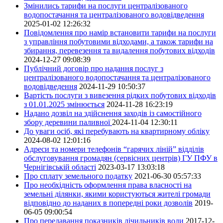
Змінились тарифи на послуги централізованого
водопостачання та централізованого водовідведення
2025-01-02 12:26:32
Повідомлення про намір встановити тарифи на послуги
з управління побутовими відходами, а також тарифи на
збирання, перевезення та видалення побутових відходів
2024-12-27 09:08:39
Публічний договір про надання послуг з
централізованого водопостачання та централізованого
водовідведення
2024-11-29 10:50:37
Вартість послуги з вивезення рідких побутових відходів
з 01.01.2025 змінюється
2024-11-28 16:23:19
Надано дозвіл на здійснення заходів із самостійного
збору деревини паливної
2024-11-04 12:30:11
До уваги осіб, які перебувають на квартирному обліку
2024-08-02 12:01:16
Адреси та номери телефонів “гарячих ліній” відділів
обслуговування громадян (сервісних центрів) ГУ ПФУ в
Чернігівській області
2023-03-17 13:03:18
Про сплату земельного податку
2021-06-30 05:57:33
Про необхідність оформлення права власності на
земельні ділянки, якими користуються жителі громади
відповідно до наданих в попередні роки дозволів
2019-
06-05 09:00:54
Про передавання показників лічильників води
2017-12-