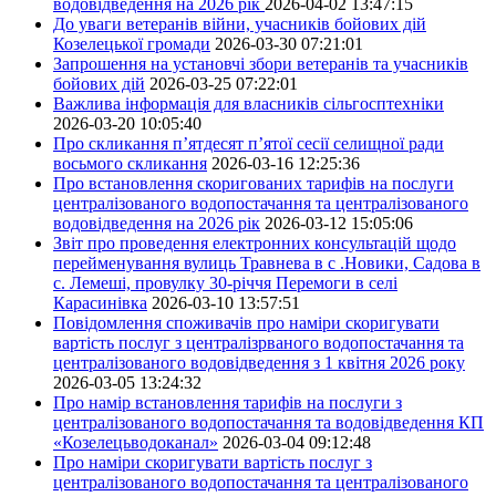
водовідведення на 2026 рік
2026-04-02 13:47:15
До уваги ветеранів війни, учасників бойових дій
Козелецької громади
2026-03-30 07:21:01
Запрошення на установчі збори ветеранів та учасників
бойових дій
2026-03-25 07:22:01
Важлива інформація для власників сільгосптехніки
2026-03-20 10:05:40
Про скликання п’ятдесят п’ятої сесії селищної ради
восьмого скликання
2026-03-16 12:25:36
Про встановлення скоригованих тарифів на послуги
централізованого водопостачання та централізованого
водовідведення на 2026 рік
2026-03-12 15:05:06
Звіт про проведення електронних консультацій щодо
перейменування вулиць Травнева в с .Новики, Садова в
с. Лемеші, провулку 30-річчя Перемоги в селі
Карасинівка
2026-03-10 13:57:51
Повідомлення споживачів про наміри скоригувати
вартість послуг з централізрваного водопостачання та
централізованого водовідведення з 1 квітня 2026 року
2026-03-05 13:24:32
Про намір встановлення тарифів на послуги з
централізованого водопостачання та водовідведення КП
«Козелецьводоканал»
2026-03-04 09:12:48
Про наміри скоригувати вартість послуг з
централізованого водопостачання та централізованого