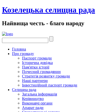
Козелецька селищна рада
Найвища честь - благо народу
Головна
Про громаду
Паспорт громади
Історична довідка
Пам'ятки історії
Почесний громадянин
Стратегія розвитку громади
Наші партнери
Інвестиційний паспорт громади
Селищна рада
Загальна інформація
Керівництво
Виконавчі органи
Апарат ради