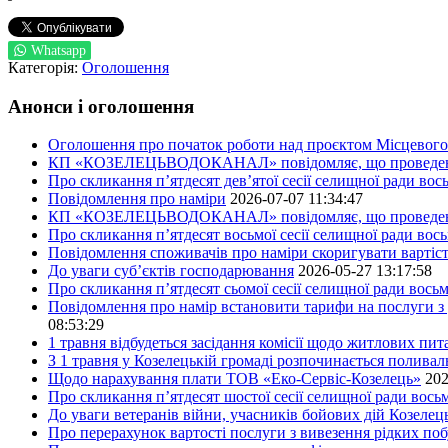
Whatsapp
Категорія:
Оголошення
Анонси і оголошення
Оголошення про початок роботи над проєктом Місцевого 
КП «КОЗЕЛЕЦЬВОДОКАНАЛ» повідомляє, що проведено пер
Про скликання п’ятдесят дев’ятої сесії селищної ради во
Повідомлення про наміри
2026-07-07 11:34:47
КП «КОЗЕЛЕЦЬВОДОКАНАЛ» повідомляє, що проведено пер
Про скликання п’ятдесят восьмої сесії селищної ради вос
Повідомлення споживачів про наміри скоригувати вартіст
До уваги суб’єктів господарювання
2026-05-27 13:17:58
Про скликання п’ятдесят сьомої сесії селищної ради вось
Повідомлення про намір встановити тарифи на послуги з 
08:53:29
1 травня відбудеться засідання комісії щодо житлових пи
З 1 травня у Козелецькій громаді розпочинається поливал
Щодо нарахування плати ТОВ «Еко-Сервіс-Козелець»
202
Про скликання п’ятдесят шостої сесії селищної ради вос
До уваги ветеранів війни, учасників бойових дій Козелец
Про перерахунок вартості послуги з вивезення рідких побу