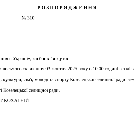
Р О З П О Р Я Д Ж Е Н
Н
Я
ць № 310
ння в Україні»,
з о б о в ’
я з у ю:
и восьмого скликання 03 жовтня 2025 року о 10.00 годині в залі 
 культури, сім'ї, молоді та спорту Козелецької селищної ради з
 Козелецької селищної ради.
ХАТНІЙ