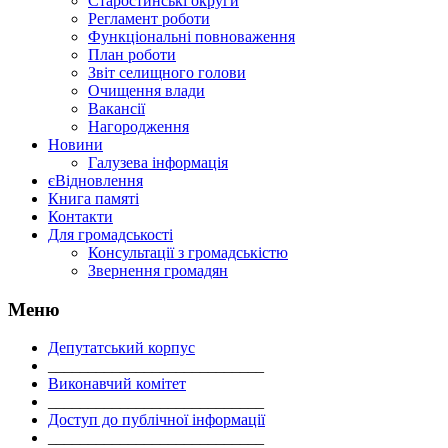
Старостинські округи
Регламент роботи
Функціональні повноваження
План роботи
Звіт селищного голови
Очищення влади
Вакансії
Нагородження
Новини
Галузева інформація
єВідновлення
Книга памяті
Контакти
Для громадськості
Консультації з громадськістю
Звернення громадян
Меню
Депутатський корпус
___________________________
Виконавчий комітет
___________________________
Доступ до публічної інформації
___________________________