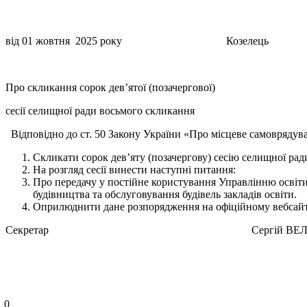
від 01 жовтня 2025 року Козеле
Про скликання сорок дев’ятої (позачергової)
сесії селищної ради восьмого скликання
Відповідно до ст. 50 Закону України «Про місцеве самоврядува
Скликати сорок дев’яту (позачергову) сесію селищної рад
На розгляд сесії винести наступні питання:
Про передачу у постійне користування Управлінню освіти,
будівництва та обслуговування будівель закладів освіти.
Оприлюднити дане розпорядження на офіційному вебсайті
Секретар Сергій ВЕЛИКО
0