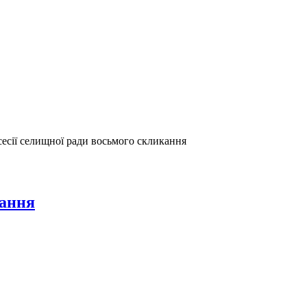
 сесії селищної ради восьмого скликання
кання