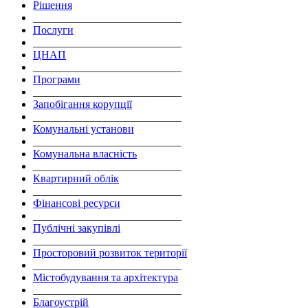
Рішення
___________________________
Послуги
___________________________
ЦНАП
___________________________
Програми
___________________________
Запобігання корупції
___________________________
Комунальні установи
___________________________
Комунальна власність
___________________________
Квартирний облік
___________________________
Фінансові ресурси
___________________________
Публічні закупівлі
___________________________
Просторовий розвиток території
___________________________
Містобудування та архітектура
___________________________
Благоустрій