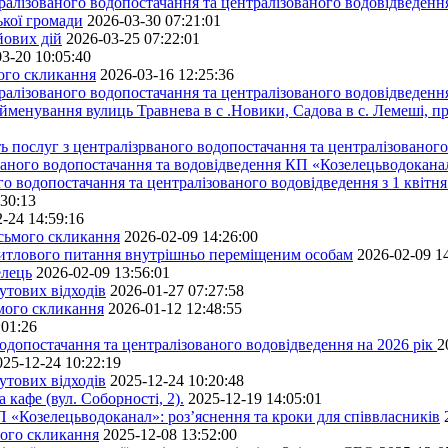
алізованого водопостачання та централізованого водовідведення
ької громади
2026-03-30 07:21:01
йових дій
2026-03-25 07:22:01
3-20 10:05:40
мого скликання
2026-03-16 12:25:36
алізованого водопостачання та централізованого водовідведення
йменування вулиць Травнева в с .Новики, Садова в с. Лемеші, пр
 послуг з централізрваного водопостачання та централізованого 
ованого водопостачання та водовідведення КП «Козелецьводокана
го водопостачання та централізованого водовідведення з 1 квітня
:30:13
-24 14:59:16
осьмого скликання
2026-02-09 14:26:00
житлового питання внутрішньо переміщеним особам
2026-02-09 1
елець
2026-02-09 13:56:01
утових відходів
2026-01-27 07:27:58
ьмого скликання
2026-01-12 12:48:55
:01:26
одопостачання та централізованого водовідведення на 2026 рік
2
025-12-24 10:22:19
утових відходів
2025-12-24 10:20:48
кафе (вул. Соборності, 2).
2025-12-19 14:05:01
 «Козелецьводоканал»: роз’яснення та кроки для співвласників
мого скликання
2025-12-08 13:52:00