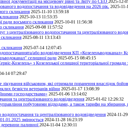
івної документації на місцевому рівні та Звіту по СЕО
2025-12-0
ованого водопостачання та водовідведення на 2026 рік.
2025-11-
ьмого скликання
2025-11-10 13:59:18
скликання
2025-10-13 11:53:35
ної ради восьмого скликання
2025-10-01 11:56:38
го скликання
2025-09-08 11:57:52
уг з централізованого водопостачання та централізованого водов
о скликання
2025-08-11 13:13:43
о скликання
2025-07-14 12:07:45
водопостачаннята/або водовідведення КП «Козелецьводоканал» Ко
ецьводоканал" селищної ради
2025-05-15 08:45:15
ервіс-Козелець» з Козелецької селищної територіальної громади
04-14 07:29:47
е лікування військовим, які отримали поранення внаслідок бойов
клих безвісти ветеранів війни
2025-01-17 13:08:39
ейними господарствами»
2025-01-06 13:14:02
чання та централізованого водовідведення
2025-01-02 12:26:32
управління побутовими відходами, а також тарифи на збирання, 
о водопостачання та централізованого водовідведення
2024-11-29
 01.01.2025 змінюється
2024-11-28 16:23:19
ру деревини паливної
2024-11-04 12:30:11