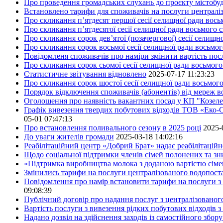
Про проведення громадських слухань до проєкту містобуд
Встановлено тарифи для споживачів на послуги централіз
Про скликання п’ятдесят першої сесії селищної ради вос
Про скликання п’ятдесятої сесії селищної ради восьмого 
Про скликання сорок дев’ятої (позачергової) сесії селищ
Про скликання сорок восьмої сесії селищної ради восьмо
Повідомленя споживачів про наміри змінити вартість посл
Про скликання сорок сьомої сесії селищної ради восьмог
Статистичне звітування відновлено
2025-07-17 11:23:23
Про скликання сорок шостої сесії селищної ради восьмог
Порядок відключення споживачів (абонентів) від мереж 
Оголошення про наявність вакантних посад у КП "Козел
Графік вивезення твердих побутових відходів ТОВ «Еко-С
05-01 07:47:13
Про встановлення поливального сезону в 2025 році
2025-
До уваги жителів громади
2025-03-18 14:02:16
Реабілітаційний центр «Добрий Брат» надає реабілітаційн
Щодо соціальної підтримки членів сімей полонених та зни
«Підтримка виробництва молока з доданою вартістю сім
Змінились тарифи на послуги централізованого водопоста
Повідомлення про намір встановити тарифи на послуги з 
09:08:39
Публічний договір про надання послуг з централізованог
Вартість послуги з вивезення рідких побутових відходів з
Надано дозвіл на здійснення заходів із самостійного збо