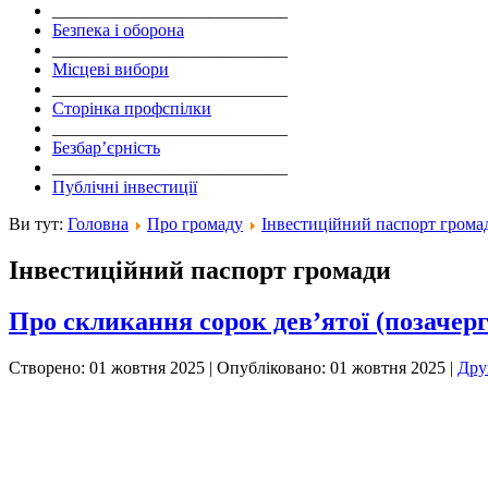
___________________________
Безпека і оборона
___________________________
Місцеві вибори
___________________________
Сторінка профспілки
___________________________
Безбар’єрність
___________________________
Публічні інвестиції
Ви тут:
Головна
Про громаду
Інвестиційний паспорт грома
Інвестиційний паспорт громади
Про скликання сорок дев’ятої (позачерг
Створено: 01 жовтня 2025
|
Опубліковано: 01 жовтня 2025
|
Др