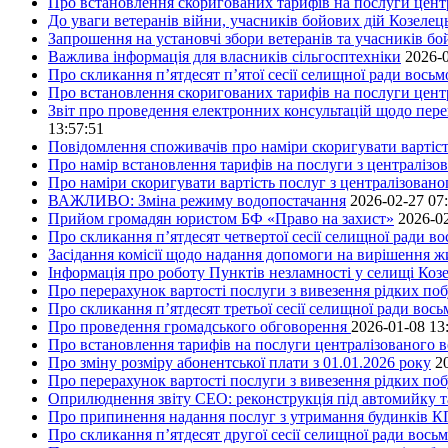
Про встановлення скоригованих тарифів на послуги центр
До уваги ветеранів війни, учасників бойових дій Козелец
Запрошення на установчі збори ветеранів та учасників бо
Важлива інформація для власників сільгосптехніки
2026-0
Про скликання п’ятдесят п’ятої сесії селищної ради вось
Про встановлення скоригованих тарифів на послуги центр
Звіт про проведення електронних консультацій щодо пере
13:57:51
Повідомлення споживачів про наміри скоригувати вартість
Про намір встановлення тарифів на послуги з централіз
Про наміри скоригувати вартість послуг з централізовано
ВАЖЛИВО: Зміна режиму водопостачання
2026-02-27 07
Прийом громадян юристом БФ «Право на захист»
2026-02
Про скликання п’ятдесят четвертої сесії селищної ради в
Засідання комісії щодо надання допомоги на вирішення 
Інформація про роботу Пунктів незламності у селищі Коз
Про перерахунок вартості послуги з вивезення рідких поб
Про скликання п’ятдесят третьої сесії селищної ради вос
Про проведення громадського обговорення
2026-01-08 13
Про встановлення тарифів на послуги централізованого в
Про зміну розміру абонентської плати з 01.01.2026 року
2
Про перерахунок вартості послуги з вивезення рідких поб
Оприлюднення звіту СЕО: реконструкція під автомийку та 
Про припинення надання послуг з утримання будинків КП
Про скликання п’ятдесят другої сесії селищної ради вось