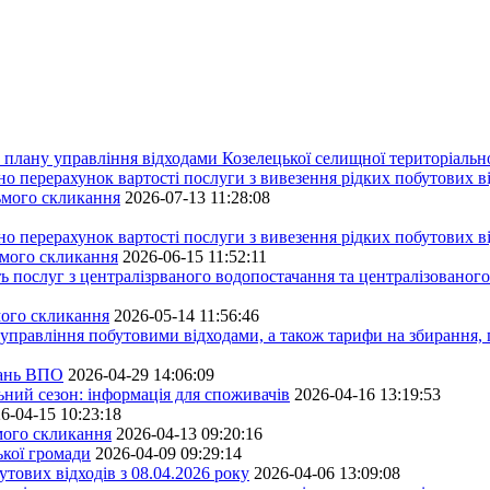
плану управління відходами Козелецької селищної територіальн
ерахунок вартості послуги з вивезення рідких побутових ві
сьмого скликання
2026-07-13 11:28:08
ерахунок вартості послуги з вивезення рідких побутових ві
ьмого скликання
2026-06-15 11:52:11
ь послуг з централізрваного водопостачання та централізованого
мого скликання
2026-05-14 11:56:46
управління побутовими відходами, а також тарифи на збирання, 
тань ВПО
2026-04-29 14:06:09
ьний сезон: інформація для споживачів
2026-04-16 13:19:53
6-04-15 10:23:18
ьмого скликання
2026-04-13 09:20:16
ької громади
2026-04-09 09:29:14
тових відходів з 08.04.2026 року
2026-04-06 13:09:08