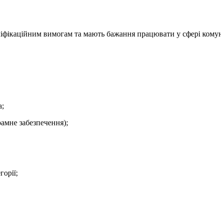
аліфікаційним вимогам та мають бажання працювати у сфері кому
а;
рамне забезпечення);
горії;