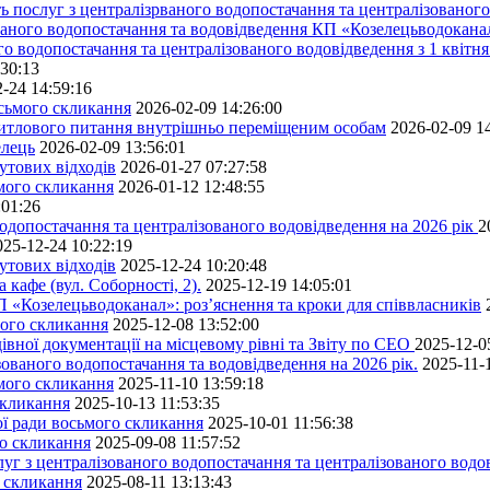
 послуг з централізрваного водопостачання та централізованого 
ованого водопостачання та водовідведення КП «Козелецьводокана
го водопостачання та централізованого водовідведення з 1 квітня
:30:13
-24 14:59:16
осьмого скликання
2026-02-09 14:26:00
житлового питання внутрішньо переміщеним особам
2026-02-09 1
елець
2026-02-09 13:56:01
утових відходів
2026-01-27 07:27:58
ьмого скликання
2026-01-12 12:48:55
:01:26
одопостачання та централізованого водовідведення на 2026 рік
2
025-12-24 10:22:19
утових відходів
2025-12-24 10:20:48
кафе (вул. Соборності, 2).
2025-12-19 14:05:01
 «Козелецьводоканал»: роз’яснення та кроки для співвласників
мого скликання
2025-12-08 13:52:00
івної документації на місцевому рівні та Звіту по СЕО
2025-12-0
ованого водопостачання та водовідведення на 2026 рік.
2025-11-
ьмого скликання
2025-11-10 13:59:18
скликання
2025-10-13 11:53:35
ної ради восьмого скликання
2025-10-01 11:56:38
го скликання
2025-09-08 11:57:52
уг з централізованого водопостачання та централізованого водов
о скликання
2025-08-11 13:13:43