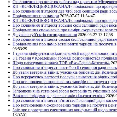
Оголошення про початок роботи над проєктом Місцевого 
КП «КОЗЕЛЕЦЬВОДОКАНАЛ» повідомляє, що проведено пер
Про скликання п’ятдесят дев’ятої сесії селищної ради во
Повідомлення про наміри
2026-07-07 11:34:47
КП «КОЗЕЛЕЦЬВОДОКАНАЛ» повідомляє, що проведено пер
Про скликання п’ятдесят восьмої сесії селищної ради вос
Повідомлення споживачів про наміри скоригувати вартіст
До уваги суб’єктів господарювання
2026-05-27 13:17:58
Про скликання п’ятдесят сьомої сесії селищної ради вось
Повідомлення про намір встановити тарифи на послуги з 
08:53:29
1 травня відбудеться засідання комісії щодо житлових пи
З 1 травня у Козелецькій громаді розпочинається поливал
Щодо нарахування плати ТОВ «Еко-Сервіс-Козелець»
202
Про скликання п’ятдесят шостої сесії селищної ради вос
До уваги ветеранів війни, учасників бойових дій Козелец
Про перерахунок вартості послуги з вивезення рідких побу
Про встановлення скоригованих тарифів на послуги центр
До уваги ветеранів війни, учасників бойових дій Козелец
Запрошення на установчі збори ветеранів та учасників бо
Важлива інформація для власників сільгосптехніки
2026-0
Про скликання п’ятдесят п’ятої сесії селищної ради вось
Про встановлення скоригованих тарифів на послуги центр
Звіт про проведення електронних консультацій щодо пере
13:57:51