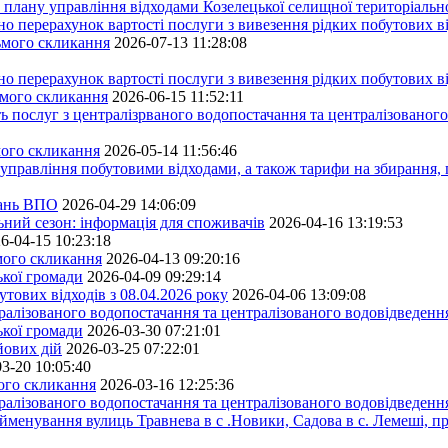
плану управління відходами Козелецької селищної територіальн
ерахунок вартості послуги з вивезення рідких побутових ві
сьмого скликання
2026-07-13 11:28:08
ерахунок вартості послуги з вивезення рідких побутових ві
ьмого скликання
2026-06-15 11:52:11
ь послуг з централізрваного водопостачання та централізованого
мого скликання
2026-05-14 11:56:46
управління побутовими відходами, а також тарифи на збирання, 
тань ВПО
2026-04-29 14:06:09
ьний сезон: інформація для споживачів
2026-04-16 13:19:53
6-04-15 10:23:18
ьмого скликання
2026-04-13 09:20:16
ької громади
2026-04-09 09:29:14
тових відходів з 08.04.2026 року
2026-04-06 13:09:08
алізованого водопостачання та централізованого водовідведення
ької громади
2026-03-30 07:21:01
йових дій
2026-03-25 07:22:01
3-20 10:05:40
мого скликання
2026-03-16 12:25:36
алізованого водопостачання та централізованого водовідведення
йменування вулиць Травнева в с .Новики, Садова в с. Лемеші, пр