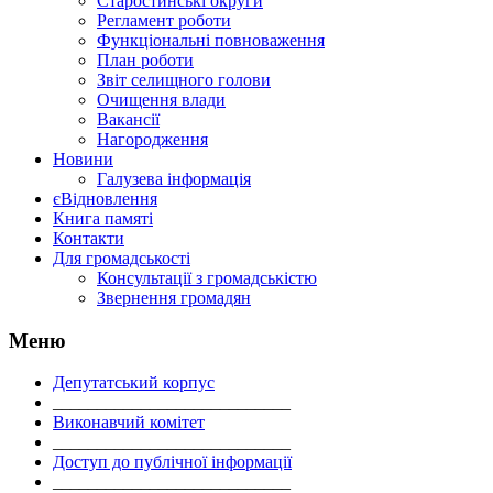
Старостинські округи
Регламент роботи
Функціональні повноваження
План роботи
Звіт селищного голови
Очищення влади
Вакансії
Нагородження
Новини
Галузева інформація
єВідновлення
Книга памяті
Контакти
Для громадськості
Консультації з громадськістю
Звернення громадян
Меню
Депутатський корпус
___________________________
Виконавчий комітет
___________________________
Доступ до публічної інформації
___________________________