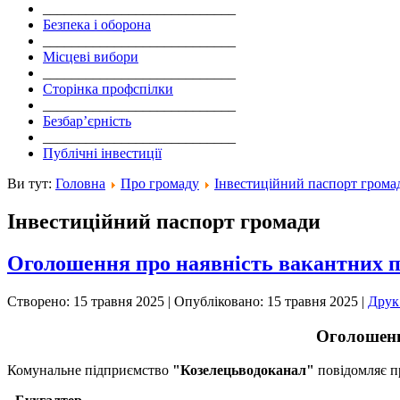
___________________________
Безпека і оборона
___________________________
Місцеві вибори
___________________________
Сторінка профспілки
___________________________
Безбар’єрність
___________________________
Публічні інвестиції
Ви тут:
Головна
Про громаду
Інвестиційний паспорт грома
Інвестиційний паспорт громади
Оголошення про наявність вакантних п
Створено: 15 травня 2025
|
Опубліковано: 15 травня 2025
|
Дру
Оголошенн
Комунальне підприємство
"Козелецьводоканал"
повідомляє п