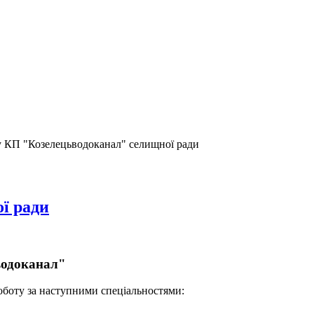
у КП "Козелецьводоканал" селищної ради
ї ради
водоканал"
оботу за наступними спеціальностями: