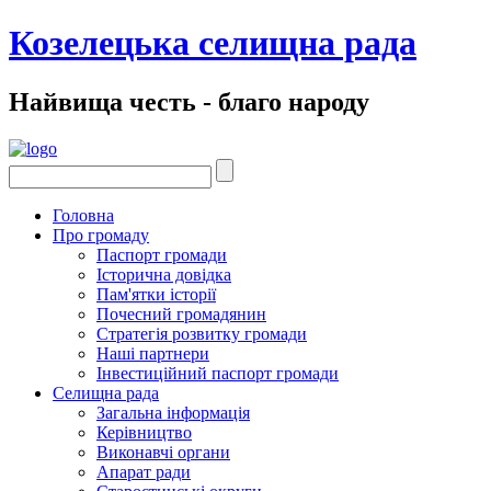
Козелецька селищна рада
Найвища честь - благо народу
Головна
Про громаду
Паспорт громади
Історична довідка
Пам'ятки історії
Почесний громадянин
Стратегія розвитку громади
Наші партнери
Інвестиційний паспорт громади
Селищна рада
Загальна інформація
Керівництво
Виконавчі органи
Апарат ради