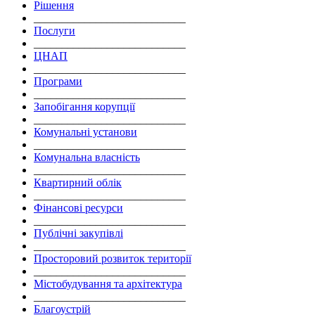
Рішення
___________________________
Послуги
___________________________
ЦНАП
___________________________
Програми
___________________________
Запобігання корупції
___________________________
Комунальні установи
___________________________
Комунальна власність
___________________________
Квартирний облік
___________________________
Фінансові ресурси
___________________________
Публічні закупівлі
___________________________
Просторовий розвиток території
___________________________
Містобудування та архітектура
___________________________
Благоустрій