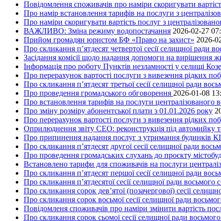
Повідомлення споживачів про наміри скоригувати вартість
Про намір встановлення тарифів на послуги з централіз
Про наміри скоригувати вартість послуг з централізовано
ВАЖЛИВО: Зміна режиму водопостачання
2026-02-27 07
Прийом громадян юристом БФ «Право на захист»
2026-02
Про скликання п’ятдесят четвертої сесії селищної ради в
Засідання комісії щодо надання допомоги на вирішення 
Інформація про роботу Пунктів незламності у селищі Коз
Про перерахунок вартості послуги з вивезення рідких поб
Про скликання п’ятдесят третьої сесії селищної ради вос
Про проведення громадського обговорення
2026-01-08 13
Про встановлення тарифів на послуги централізованого в
Про зміну розміру абонентської плати з 01.01.2026 року
2
Про перерахунок вартості послуги з вивезення рідких поб
Оприлюднення звіту СЕО: реконструкція під автомийку та 
Про припинення надання послуг з утримання будинків КП
Про скликання п’ятдесят другої сесії селищної ради вось
Про проведення громадських слухань до проєкту містобуд
Встановлено тарифи для споживачів на послуги централіз
Про скликання п’ятдесят першої сесії селищної ради вос
Про скликання п’ятдесятої сесії селищної ради восьмого 
Про скликання сорок дев’ятої (позачергової) сесії селищ
Про скликання сорок восьмої сесії селищної ради восьмо
Повідомленя споживачів про наміри змінити вартість посл
Про скликання сорок сьомої сесії селищної ради восьмог