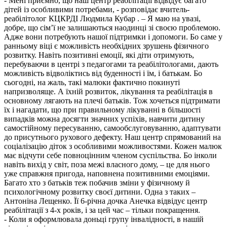
- Мені приємно, що наш центр реабілітації відвідує багато
дітей із особливими потребами, - розповідає вчитель-
реабілітолог КЦКРДІ Людмила Кубар . – Я маю на увазі,
добре, що сім’ї не залишаються наодинці зі своєю проблемою.
Адже вони потребують нашої підтримки і допомоги. Бо саме у
ранньому віці є можливість необхідних зрушень фізичного
розвитку. Навіть позитивні емоції, які діти отримують,
перебуваючи в центрі з педагогами та реабілітологами, дають
можливість відволіктись від буденності і їм, і батькам. Бо
сьогодні, на жаль, такі малюки фактично покинуті
напризволяще. А їхній розвиток, лікування та реабілітація в
основному лягають на плечі батьків. Тож хочеться підтримати
їх і нагадати, що при правильному лікуванні в більшості
випадків можна досягти значних успіхів, навчити дитину
самостійному пересуванню, самообслуговуванню, адаптувати
до присутнього рухового дефекту. Наш центр спрямований на
соціалізацію діток з особливими можливостями. Кожен малюк
має відчути себе повноцінним членом суспільства. Бо інколи
навіть вихід у світ, поза межі власного дому, – це для нього
уже справжня пригода, наповнена позитивними емоціями.
Багато хто з батьків теж побачив зміни у фізичному й
психологічному розвитку своєї дитини. Одна з таких –
Антоніна Лещенко. Її 6-річна дочка Анечка відвідує центр
реабілітації з 4-х років, і за цей час – тільки покращення.
- Коли я оформлювала доньці групу інвалідності, в нашій