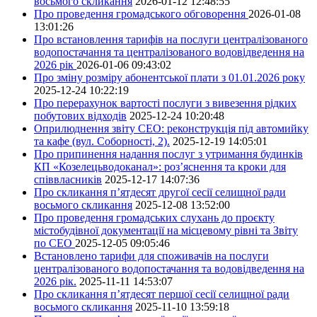
восьмого скликання
2026-01-12 12:48:55
Про проведення громадського обговорення
2026-01-08
13:01:26
Про встановлення тарифів на послуги централізованого
водопостачання та централізованого водовідведення на
2026 рік
2026-01-06 09:43:02
Про зміну розміру абонентської плати з 01.01.2026 року
2025-12-24 10:22:19
Про перерахунок вартості послуги з вивезення рідких
побутових відходів
2025-12-24 10:20:48
Оприлюднення звіту СЕО: реконструкція під автомийку
та кафе (вул. Соборності, 2).
2025-12-19 14:05:01
Про припинення надання послуг з утримання будинків
КП «Козелецьводоканал»: роз’яснення та кроки для
співвласників
2025-12-17 14:07:36
Про скликання п’ятдесят другої сесії селищної ради
восьмого скликання
2025-12-08 13:52:00
Про проведення громадських слухань до проєкту
містобудівної документації на місцевому рівні та Звіту
по СЕО
2025-12-05 09:05:46
Встановлено тарифи для споживачів на послуги
централізованого водопостачання та водовідведення на
2026 рік.
2025-11-11 14:53:07
Про скликання п’ятдесят першої сесії селищної ради
восьмого скликання
2025-11-10 13:59:18