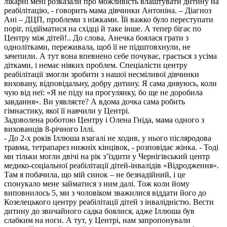
лікарні мені розказали про можливість влаштувати дитину на
реабілітацію, - говорить мама дівчинки Антоніна. – Діагноз
Ані – ДЦП, проблеми з ніжками. Їй важко було переступати
поріг, підійматися на східці й таке інше. А тепер бігає по
Центру між дітей!.. До слова, Анечка боялася грати з
однолітками, переживала, щоб її не підштовхнули, не
зачепили. А тут вона впевнено себе почуває, грається з усіма
дітками, і немає ніяких проблем. Спеціалісти центру
реабілітації змогли зробити з нашої несміливої дівчинки
виховану, відповідальну, добру дитину. Я сама дивуюсь, коли
чую від неї: «Я не піду на прогулянку, бо ще не доробила
завдання». Ви уявляєте? А вдома дочка сама робить
гімнастику, якої її навчили у Центрі.
Задоволена роботою Центру і Олена Гніда, мама одного з
вихованців 8-річного Іллі.
- До 2-х років Іллюша взагалі не ходив, у нього післяродова
травма, тетрапарез нижніх кінцівок, - розповідає жінка. - Тоді
ми тільки могли двічі на рік з’їздити у Чернігівський центр
медико-соціальної реабілітації дітей-інвалідів «Відродження».
Там я побачила, що мій синок – не безнадійний, і це
спонукало мене займатися з ним далі. Тож коли йому
виповнилось 5, ми з чоловіком зважилися віддати його до
Козелецького центру реабілітації дітей з інвалідністю. Вести
дитину до звичайного садка боялися, адже Іллюша був
слабким на ноги. А тут, у Центрі, нам запропонували