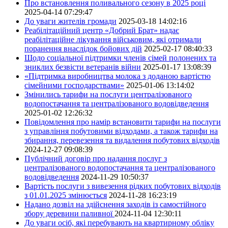
Про встановлення поливального сезону в 2025 році
2025-04-14 07:29:47
До уваги жителів громади
2025-03-18 14:02:16
Реабілітаційний центр «Добрий Брат» надає
реабілітаційне лікування військовим, які отримали
поранення внаслідок бойових дій
2025-02-17 08:40:33
Щодо соціальної підтримки членів сімей полонених та
зниклих безвісти ветеранів війни
2025-01-17 13:08:39
«Підтримка виробництва молока з доданою вартістю
сімейними господарствами»
2025-01-06 13:14:02
Змінились тарифи на послуги централізованого
водопостачання та централізованого водовідведення
2025-01-02 12:26:32
Повідомлення про намір встановити тарифи на послуги
з управління побутовими відходами, а також тарифи на
збирання, перевезення та видалення побутових відходів
2024-12-27 09:08:39
Публічний договір про надання послуг з
централізованого водопостачання та централізованого
водовідведення
2024-11-29 10:50:37
Вартість послуги з вивезення рідких побутових відходів
з 01.01.2025 змінюється
2024-11-28 16:23:19
Надано дозвіл на здійснення заходів із самостійного
збору деревини паливної
2024-11-04 12:30:11
До уваги осіб, які перебувають на квартирному обліку