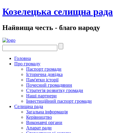
Козелецька селищна рада
Найвища честь - благо народу
Головна
Про громаду
Паспорт громади
Історична довідка
Пам'ятки історії
Почесний громадянин
Стратегія розвитку громади
Наші партнери
Інвестиційний паспорт громади
Селищна рада
Загальна інформація
Керівництво
Виконавчі органи
Апарат ради