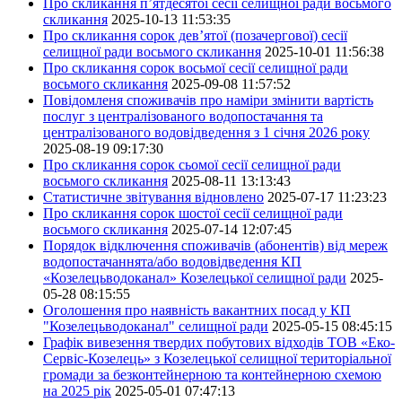
Про скликання п’ятдесятої сесії селищної ради восьмого
скликання
2025-10-13 11:53:35
Про скликання сорок дев’ятої (позачергової) сесії
селищної ради восьмого скликання
2025-10-01 11:56:38
Про скликання сорок восьмої сесії селищної ради
восьмого скликання
2025-09-08 11:57:52
Повідомленя споживачів про наміри змінити вартість
послуг з централізованого водопостачання та
централізованого водовідведення з 1 січня 2026 року
2025-08-19 09:17:30
Про скликання сорок сьомої сесії селищної ради
восьмого скликання
2025-08-11 13:13:43
Статистичне звітування відновлено
2025-07-17 11:23:23
Про скликання сорок шостої сесії селищної ради
восьмого скликання
2025-07-14 12:07:45
Порядок відключення споживачів (абонентів) від мереж
водопостачаннята/або водовідведення КП
«Козелецьводоканал» Козелецької селищної ради
2025-
05-28 08:15:55
Оголошення про наявність вакантних посад у КП
"Козелецьводоканал" селищної ради
2025-05-15 08:45:15
Графік вивезення твердих побутових відходів ТОВ «Еко-
Сервіс-Козелець» з Козелецької селищної територіальної
громади за безконтейнерною та контейнерною схемою
на 2025 рік
2025-05-01 07:47:13