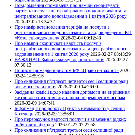
Повідомлення споживачів про наміри скоригувати
вартість послуг з централізрваного водопостачання та
централізованого водовідведення з 1 квітня 2026 року
2026-03-05 13:24:32
Про намір встановлення тарифів на послуги з
централізованого водопостачання та водовідведення КП
«Козелецьводоканал»
2026-03-04 09:12:48
Про наміри скоригувати вартість послуг з
централізованого водопостачання та централізованого
водовідведення з 1 квітня 2026 року
2026-02-27 08:43:39
ВАЖЛИВО: Зміна режиму водопостачання
2026-02-27
07:30:13
Прийом громадян юристом БФ «Право на захист»
2026-
02-24 14:59:16
Про скликання п’ятдесят четвертої сесії селищної ради
восьмого скликання
2026-02-09 14:26:00
Засідання комісії щодо надання допомоги на вирішення
житлового питання внутрішньо переміщеним особам
2026-02-09 14:07:41
Інформація про роботу Пунктів незламності у селищі
Козелець
2026-02-09 13:56:01
Про перерахунок вартості послуги з вивезення рідких
побутових відходів
2026-01-27 07:27:58
Про скликання п’ятдесят третьої сесії селищної ради