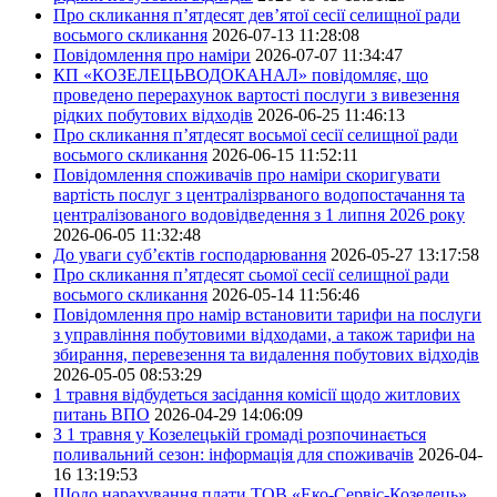
Про скликання п’ятдесят дев’ятої сесії селищної ради
восьмого скликання
2026-07-13 11:28:08
Повідомлення про наміри
2026-07-07 11:34:47
КП «КОЗЕЛЕЦЬВОДОКАНАЛ» повідомляє, що
проведено перерахунок вартості послуги з вивезення
рідких побутових відходів
2026-06-25 11:46:13
Про скликання п’ятдесят восьмої сесії селищної ради
восьмого скликання
2026-06-15 11:52:11
Повідомлення споживачів про наміри скоригувати
вартість послуг з централізрваного водопостачання та
централізованого водовідведення з 1 липня 2026 року
2026-06-05 11:32:48
До уваги суб’єктів господарювання
2026-05-27 13:17:58
Про скликання п’ятдесят сьомої сесії селищної ради
восьмого скликання
2026-05-14 11:56:46
Повідомлення про намір встановити тарифи на послуги
з управління побутовими відходами, а також тарифи на
збирання, перевезення та видалення побутових відходів
2026-05-05 08:53:29
1 травня відбудеться засідання комісії щодо житлових
питань ВПО
2026-04-29 14:06:09
З 1 травня у Козелецькій громаді розпочинається
поливальний сезон: інформація для споживачів
2026-04-
16 13:19:53
Щодо нарахування плати ТОВ «Еко-Сервіс-Козелець»