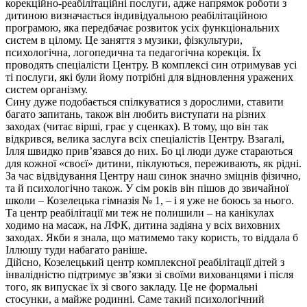
корекційно-реабілітаційні послуги, адже напрямок роботи з
дитиною визначається індивідуальною реабілітаційною
програмою, яка передбачає розвиток усіх функціональних
систем в цілому. Це заняття з музики, фізкультури,
психологічна, логопедична та педагогічна корекція. Їх
проводять спеціалісти Центру. В комплексі син отримував усі
ті послуги, які були йому потрібні для відновлення уражених
систем організму.
Сину дуже подобається спілкуватися з дорослими, ставити
багато запитань, також він любить виступати на різних
заходах (читає вірші, грає у сценках). В тому, що він так
відкрився, велика заслуга всіх спеціалістів Центру. Взагалі,
Ілля швидко прив’язався до них. Бо ці люди дуже стараються
для кожної «своєї» дитини, піклуються, переживають, як рідні.
За час відвідування Центру наш синок значно зміцнів фізично,
та й психологічно також. У сім років він пішов до звичайної
школи – Козелецька гімназія № 1, – і я уже не боюсь за нього.
Та центр реабілітації ми теж не полишили – на канікулах
ходимо на масаж, на ЛФК, дитина задіяна у всіх виховних
заходах. Якби я знала, що матимемо таку користь, то віддала б
Іллюшу туди набагато раніше.
Дійсно, Козелецький центр комплексної реабілітації дітей з
інвалідністю підтримує зв’язки зі своїми вихованцями і після
того, як випускає їх зі свого закладу. Це не формальні
стосунки, а майже родинні. Саме такий психологічний