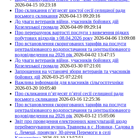
2026-04-15 10:23:18
Про скликання п’ятдесят шостої сесії селищної ради
восьмого скликання
2026-04-13 09:20:16
До уваги ветеранів війни, учасників бойових дій
Козелецької громади
2026-04-09 09:29:14
Про перерахунок вартості послуги з вивезення рідких
побутових відходів з 08.04.2026 року
2026-04-06 13:09:08
Про встановлення скоригованих тарифів на послуги
централізованого водопостачання та централізованого
водовідведення на 2026 рік
2026-04-02 13:47:15
До уваги ветеранів війни, учасників бойових дій
Козелецької громади
2026-03-30 07:21:01
Запрошення на установчі збори ветеранів та учасників
бойових дій
2026-03-25 07:22:01
Важлива інформація для власників сільгосптехніки
2026-03-20 10:05:40
Про скликання п’ятдесят п’ятої сесії селищної ради
восьмого скликання
2026-03-16 12:25:36
Про встановлення скоригованих тарифів на послуги
централізованого водопостачання та централізованого
водовідведення на 2026 рік
2026-03-12 15:05:06
Звіт про проведення електронних консультацій щодо
перейменування вулиць Травнева в с .Новики, Садова в
с. Лемеші, провулку 30-річчя Перемоги в селі
Карасинівка
2026-03-10 13:57:51