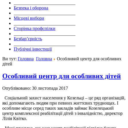
___________________________
Безпека і оборона
___________________________
Місцеві вибори
___________________________
Сторінка профспілки
___________________________
Безбар’єрність
___________________________
Публічні інвестиції
Ви тут:
Головна
Головна
Особливий центр для особливих
дітей
Особливий центр для особливих дітей
Опубліковано: 30 листопада 2017
Соціальний захист населення у Козельці – це ряд організацій,
які допомагають людям при певних життєвих труднощах. І
особливе місце серед таких закладів займає Козелецький
центр комплексної реабілітації дітей з інвалідністю, директор
Лілія Квітко.