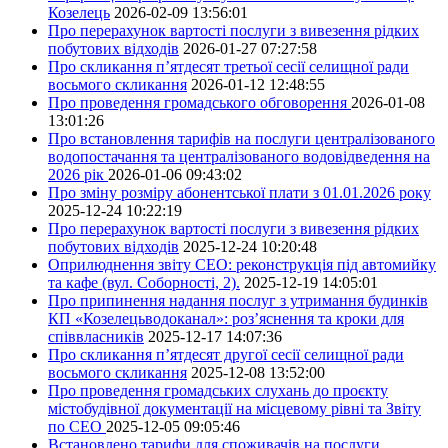
Козелець
2026-02-09 13:56:01
Про перерахунок вартості послуги з вивезення рідких
побутових відходів
2026-01-27 07:27:58
Про скликання п’ятдесят третьої сесії селищної ради
восьмого скликання
2026-01-12 12:48:55
Про проведення громадського обговорення
2026-01-08
13:01:26
Про встановлення тарифів на послуги централізованого
водопостачання та централізованого водовідведення на
2026 рік
2026-01-06 09:43:02
Про зміну розміру абонентської плати з 01.01.2026 року
2025-12-24 10:22:19
Про перерахунок вартості послуги з вивезення рідких
побутових відходів
2025-12-24 10:20:48
Оприлюднення звіту СЕО: реконструкція під автомийку
та кафе (вул. Соборності, 2).
2025-12-19 14:05:01
Про припинення надання послуг з утримання будинків
КП «Козелецьводоканал»: роз’яснення та кроки для
співвласників
2025-12-17 14:07:36
Про скликання п’ятдесят другої сесії селищної ради
восьмого скликання
2025-12-08 13:52:00
Про проведення громадських слухань до проєкту
містобудівної документації на місцевому рівні та Звіту
по СЕО
2025-12-05 09:05:46
Встановлено тарифи для споживачів на послуги