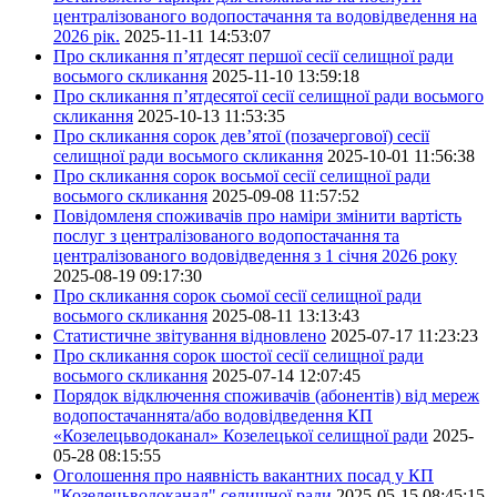
централізованого водопостачання та водовідведення на
2026 рік.
2025-11-11 14:53:07
Про скликання п’ятдесят першої сесії селищної ради
восьмого скликання
2025-11-10 13:59:18
Про скликання п’ятдесятої сесії селищної ради восьмого
скликання
2025-10-13 11:53:35
Про скликання сорок дев’ятої (позачергової) сесії
селищної ради восьмого скликання
2025-10-01 11:56:38
Про скликання сорок восьмої сесії селищної ради
восьмого скликання
2025-09-08 11:57:52
Повідомленя споживачів про наміри змінити вартість
послуг з централізованого водопостачання та
централізованого водовідведення з 1 січня 2026 року
2025-08-19 09:17:30
Про скликання сорок сьомої сесії селищної ради
восьмого скликання
2025-08-11 13:13:43
Статистичне звітування відновлено
2025-07-17 11:23:23
Про скликання сорок шостої сесії селищної ради
восьмого скликання
2025-07-14 12:07:45
Порядок відключення споживачів (абонентів) від мереж
водопостачаннята/або водовідведення КП
«Козелецьводоканал» Козелецької селищної ради
2025-
05-28 08:15:55
Оголошення про наявність вакантних посад у КП
"Козелецьводоканал" селищної ради
2025-05-15 08:45:15