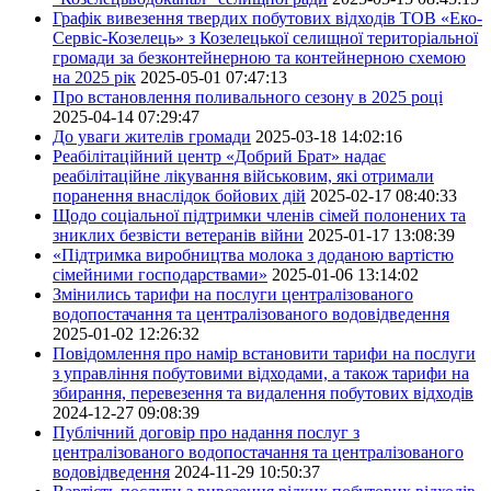
Графік вивезення твердих побутових відходів ТОВ «Еко-
Сервіс-Козелець» з Козелецької селищної територіальної
громади за безконтейнерною та контейнерною схемою
на 2025 рік
2025-05-01 07:47:13
Про встановлення поливального сезону в 2025 році
2025-04-14 07:29:47
До уваги жителів громади
2025-03-18 14:02:16
Реабілітаційний центр «Добрий Брат» надає
реабілітаційне лікування військовим, які отримали
поранення внаслідок бойових дій
2025-02-17 08:40:33
Щодо соціальної підтримки членів сімей полонених та
зниклих безвісти ветеранів війни
2025-01-17 13:08:39
«Підтримка виробництва молока з доданою вартістю
сімейними господарствами»
2025-01-06 13:14:02
Змінились тарифи на послуги централізованого
водопостачання та централізованого водовідведення
2025-01-02 12:26:32
Повідомлення про намір встановити тарифи на послуги
з управління побутовими відходами, а також тарифи на
збирання, перевезення та видалення побутових відходів
2024-12-27 09:08:39
Публічний договір про надання послуг з
централізованого водопостачання та централізованого
водовідведення
2024-11-29 10:50:37