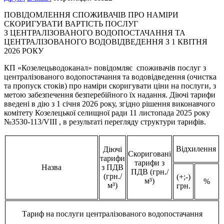
ПОВІДОМЛЕННЯ СПОЖИВАЧІВ ПРО НАМІРИ
СКОРИГУВАТИ ВАРТІСТЬ ПОСЛУГ
З ЦЕНТРАЛІЗОВАНОГО ВОДОПОСТАЧАННЯ ТА
ЦЕНТРАЛІЗОВАНОГО ВОДОВІДВЕДЕННЯ З 1 КВІТНЯ
2026 РОКУ
КП «Козелецьводоканал» повідомляє споживачів послуг з
централізованого водопостачання та водовідведення (очистка
та пропуск стоків) про наміри скоригувати ціни на послуги, з
метою забезпечення безперебійного їх надання. Діючі тарифи
введені в дію з 1 січня 2026 року, згідно рішення виконавчого
комітету Козелецької селищної ради 11 листопада 2025 року
№3530-113/VIII , в результаті перегляду структури тарифів.
Відхилення
Діючі
Скориговані
тарифи
тарифи з
Назва
з ПДВ
ПДВ (грн./
(грн./
(+;-)
м³)
%
м³)
грн.
Тариф на послуги централізованого водопостачання