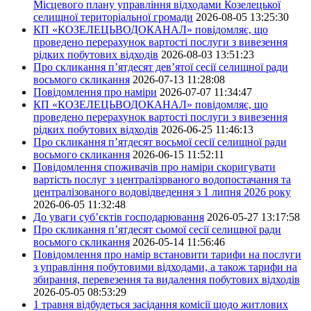
Місцевого плану управління відходами Козелецької
селищної територіальної громади
2026-08-05 13:25:30
КП «КОЗЕЛЕЦЬВОДОКАНАЛ» повідомляє, що
проведено перерахунок вартості послуги з вивезення
рідких побутових відходів
2026-08-03 13:51:23
Про скликання п’ятдесят дев’ятої сесії селищної ради
восьмого скликання
2026-07-13 11:28:08
Повідомлення про наміри
2026-07-07 11:34:47
КП «КОЗЕЛЕЦЬВОДОКАНАЛ» повідомляє, що
проведено перерахунок вартості послуги з вивезення
рідких побутових відходів
2026-06-25 11:46:13
Про скликання п’ятдесят восьмої сесії селищної ради
восьмого скликання
2026-06-15 11:52:11
Повідомлення споживачів про наміри скоригувати
вартість послуг з централізрваного водопостачання та
централізованого водовідведення з 1 липня 2026 року
2026-06-05 11:32:48
До уваги суб’єктів господарювання
2026-05-27 13:17:58
Про скликання п’ятдесят сьомої сесії селищної ради
восьмого скликання
2026-05-14 11:56:46
Повідомлення про намір встановити тарифи на послуги
з управління побутовими відходами, а також тарифи на
збирання, перевезення та видалення побутових відходів
2026-05-05 08:53:29
1 травня відбудеться засідання комісії щодо житлових