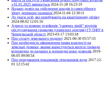
Вартість послуги з вивезення рідких побутових відходів
з 01.01.2025 змінюється
2024-11-28 16:23:19
Надано дозвіл на здійснення заходів із самостійного
збору деревини паливної
2024-11-04 12:30:11
До уваги осіб, які перебувають на квартирному обліку
2024-08-02 12:01:16
Адреси та номери телефонів “гарячих ліній” відділів
обслуговування громадян (сервісних центрів) ГУ ПФУ в
Чернігівській області
2023-03-17 13:03:18
Про сплату земельного податку
2021-06-30 05:57:33
Про необхідність оформлення права власності на
земельні ділянки, якими користуються жителі громади
відповідно до наданих в попередні роки дозволів
2019-
06-05 09:00:54
Про передавання показників лічильників води
2017-12-
01 12:15:42