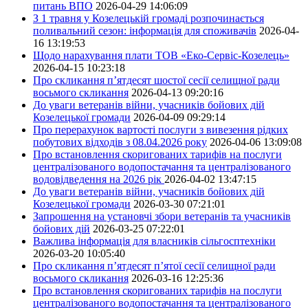
питань ВПО
2026-04-29 14:06:09
З 1 травня у Козелецькій громаді розпочинається
поливальний сезон: інформація для споживачів
2026-04-
16 13:19:53
Щодо нарахування плати ТОВ «Еко-Сервіс-Козелець»
2026-04-15 10:23:18
Про скликання п’ятдесят шостої сесії селищної ради
восьмого скликання
2026-04-13 09:20:16
До уваги ветеранів війни, учасників бойових дій
Козелецької громади
2026-04-09 09:29:14
Про перерахунок вартості послуги з вивезення рідких
побутових відходів з 08.04.2026 року
2026-04-06 13:09:08
Про встановлення скоригованих тарифів на послуги
централізованого водопостачання та централізованого
водовідведення на 2026 рік
2026-04-02 13:47:15
До уваги ветеранів війни, учасників бойових дій
Козелецької громади
2026-03-30 07:21:01
Запрошення на установчі збори ветеранів та учасників
бойових дій
2026-03-25 07:22:01
Важлива інформація для власників сільгосптехніки
2026-03-20 10:05:40
Про скликання п’ятдесят п’ятої сесії селищної ради
восьмого скликання
2026-03-16 12:25:36
Про встановлення скоригованих тарифів на послуги
централізованого водопостачання та централізованого