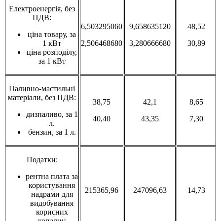
Електроенергія, без
ПДВ:
6,503295060
9,658635120
48,52
ціна товару, за
1 кВт
2,506468680
3,280666680
30,89
ціна розподілу,
за 1 кВт
Паливно-мастильні
матеріали, без ПДВ:
38,75
42,1
8,65
дизпаливо, за 1
40,40
43,35
7,30
л.
бензин, за 1 л.
Податки:
рентна плата за
користування
215365,96
247096,63
14,73
надрами для
видобування
корисних
копалин