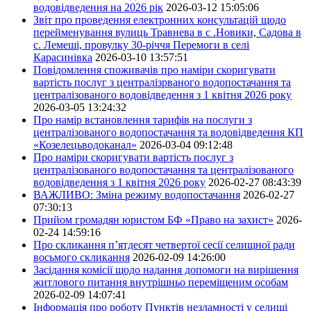
водовідведення на 2026 рік
2026-03-12 15:05:06
Звіт про проведення електронних консультацій щодо
перейменування вулиць Травнева в с .Новики, Садова в
с. Лемеші, провулку 30-річчя Перемоги в селі
Карасинівка
2026-03-10 13:57:51
Повідомлення споживачів про наміри скоригувати
вартість послуг з централізрваного водопостачання та
централізованого водовідведення з 1 квітня 2026 року
2026-03-05 13:24:32
Про намір встановлення тарифів на послуги з
централізованого водопостачання та водовідведення КП
«Козелецьводоканал»
2026-03-04 09:12:48
Про наміри скоригувати вартість послуг з
централізованого водопостачання та централізованого
водовідведення з 1 квітня 2026 року
2026-02-27 08:43:39
ВАЖЛИВО: Зміна режиму водопостачання
2026-02-27
07:30:13
Прийом громадян юристом БФ «Право на захист»
2026-
02-24 14:59:16
Про скликання п’ятдесят четвертої сесії селищної ради
восьмого скликання
2026-02-09 14:26:00
Засідання комісії щодо надання допомоги на вирішення
житлового питання внутрішньо переміщеним особам
2026-02-09 14:07:41
Інформація про роботу Пунктів незламності у селищі