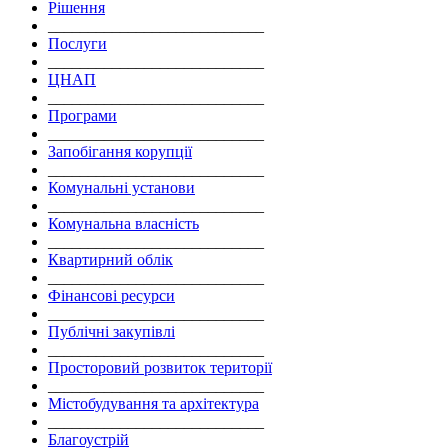
Рішення
___________________________
Послуги
___________________________
ЦНАП
___________________________
Програми
___________________________
Запобігання корупції
___________________________
Комунальні установи
___________________________
Комунальна власність
___________________________
Квартирний облік
___________________________
Фінансові ресурси
___________________________
Публічні закупівлі
___________________________
Просторовий розвиток території
___________________________
Містобудування та архітектура
___________________________
Благоустрій