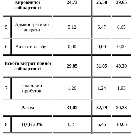
виробничої
24,73
25,58
39,65
собівартості
Адміністративні
5.
5,12
5,47
8,65
витрати
6.
Витрати на збут
0,00
0,00
0,00
Всього витрат повної
29,85
31,05
48,30
собівартості
Плановий
7.
1,20
1,24
1,93
прибуток
Разом
31,05
32,29
50,23
8.
ПДВ 20%
6,21
6,46
10,05