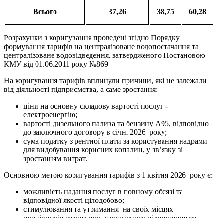
Всього
37,26
38,75
60,28
Розрахунки з коригування проведені згідно Порядку
формування тарифів на централізоване водопостачання та
централізоване водовідведення, затвердженого Постановою
КМУ від 01.06.2011 року №869.
На коригування тарифів вплинули причини, які не залежали
від діяльності підприємства, а саме зростання:
ціни на основну складову вартості послуг -
електроенергію;
вартості дизельного палива та бензину А95, відповідно
до заключного договору в січні 2026 року;
сума податку з рентної плати за користування надрами
для видобування корисних копалин, у зв’язку зі
зростанням витрат.
Основною метою коригування тарифів з 1 квітня 2026 року є:
можливість надання послуг в повному обсязі та
відповідної якості цілодобово;
стимулювання та утримання на своїх місцях
працівників за рахунок своєчасного підвищення та