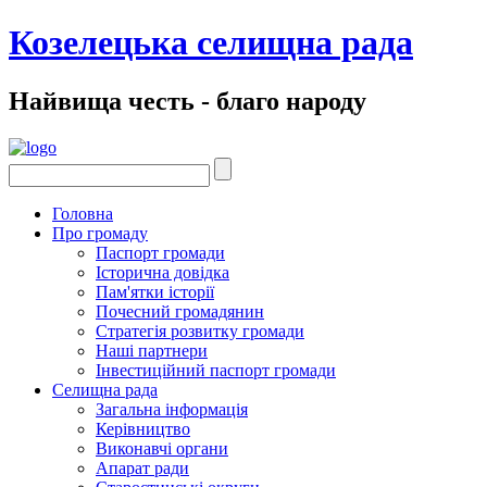
Козелецька селищна рада
Найвища честь - благо народу
Головна
Про громаду
Паспорт громади
Історична довідка
Пам'ятки історії
Почесний громадянин
Стратегія розвитку громади
Наші партнери
Інвестиційний паспорт громади
Селищна рада
Загальна інформація
Керівництво
Виконавчі органи
Апарат ради