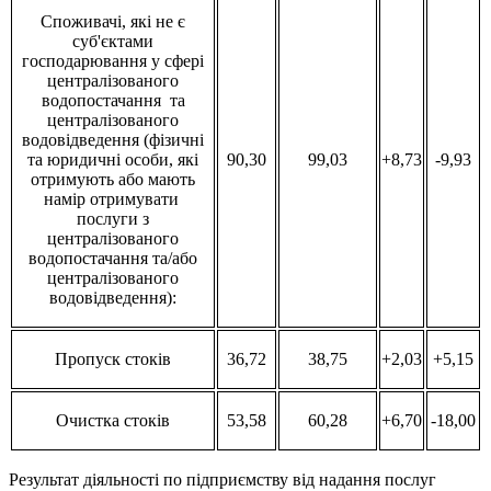
Споживачі, які не є
суб'єктами
господарювання у сфері
централізованого
водопостачання та
централізованого
водовідведення (фізичні
та юридичні особи, які
90,30
99,03
+8,73
-9,93
отримують або мають
намір отримувати
послуги з
централізованого
водопостачання та/або
централізованого
водовідведення):
Пропуск стоків
36,72
38,75
+2,03
+5,15
Очистка стоків
53,58
60,28
+6,70
-18,00
Результат діяльності по підприємству від надання послуг