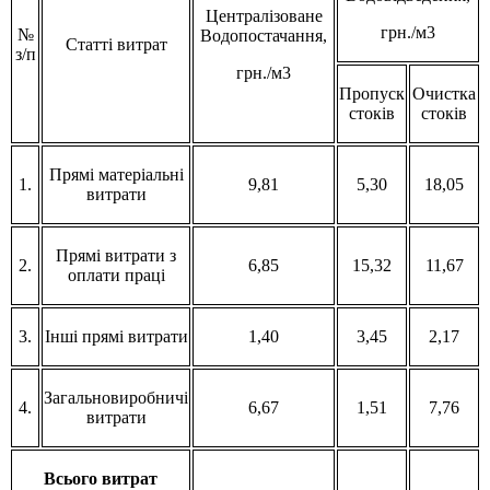
Централізоване
грн./м3
№
Водопостачання,
Статті витрат
з/п
грн./м3
Пропуск
Очистка
стоків
стоків
Прямі матеріальні
1.
9,81
5,30
18,05
витрати
Прямі витрати з
2.
6,85
15,32
11,67
оплати праці
3.
Інші прямі витрати
1,40
3,45
2,17
Загальновиробничі
4.
6,67
1,51
7,76
витрати
Всього витрат