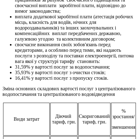
своєчасної виплати заробітної плати, відповідно до
вимог законодавства;
виплата додаткової заробітної плати (атестація робочих
місць, класність для водіїв, нічних для
водороздавальників) та інших заохочувальних і
компенсаційних виплат передбачених державою,
галузевою угодою та колективним договором;
своєчасне виконання своїх зобов'язань перед
кредиторами, а особливо перед тими, які надають
послуги з розподілу та поставки електроенергії, питома
вага якої у структурі тарифу становить:
31,59% у вартості послуг за водопостачання;
35,93% у вартості послуг з очистки стоків;
16,41% у вартості послуг з пропуску стоків.
Зміна основних складових вартості послуг з централізованого
водопостачання та централізованого водовідведення
%
Діючий
Скоригований
зростання/
Види затрат
тариф, грн.
тариф, грн.
зменшення