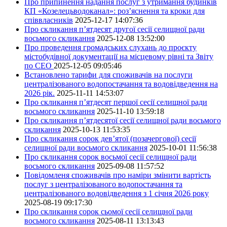
Про припинення надання послуг з утримання будинків
КП «Козелецьводоканал»: роз’яснення та кроки для
співвласників
2025-12-17 14:07:36
Про скликання п’ятдесят другої сесії селищної ради
восьмого скликання
2025-12-08 13:52:00
Про проведення громадських слухань до проєкту
містобудівної документації на місцевому рівні та Звіту
по СЕО
2025-12-05 09:05:46
Встановлено тарифи для споживачів на послуги
централізованого водопостачання та водовідведення на
2026 рік.
2025-11-11 14:53:07
Про скликання п’ятдесят першої сесії селищної ради
восьмого скликання
2025-11-10 13:59:18
Про скликання п’ятдесятої сесії селищної ради восьмого
скликання
2025-10-13 11:53:35
Про скликання сорок дев’ятої (позачергової) сесії
селищної ради восьмого скликання
2025-10-01 11:56:38
Про скликання сорок восьмої сесії селищної ради
восьмого скликання
2025-09-08 11:57:52
Повідомленя споживачів про наміри змінити вартість
послуг з централізованого водопостачання та
централізованого водовідведення з 1 січня 2026 року
2025-08-19 09:17:30
Про скликання сорок сьомої сесії селищної ради
восьмого скликання
2025-08-11 13:13:43