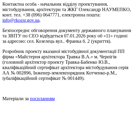
Контактна особа - начальник відділу проектування,
містобудування, архітектури та ЖКГ Олександр НАУМЕПКО,
конт. тел. +38 (096) 0647771, електронна пошта:
info@rkozsr.gov.ua
.
Безпосереднє обговорення документу державного планування
та ЗВІТУ по CEO відбудеться 07.01.2026 року об «11» годині
за адресою: сел. Козелець вул.. Франка б. 2 (укриття).
Розробник проекту вказаної містобудівної документації ПП
фірма «Майстерня архітектора Травка В.А.» м. Чернігів
(головний архітектор проекту Травка-Бабенко Ю.В.,
кваліфікаційний сертифікат архітектора містобудування серія
АА № 002896, Інженер-землевпорядник Котченко-р.М.,
іубаліфікаційний сертифікат № 001449).
Матеріали за
посиланням