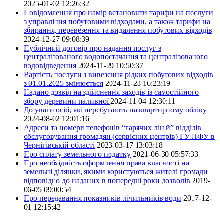
2025-01-02 12:26:32
Повідомлення про намір встановити тарифи на послуги
з управління побутовими відходами, а також тарифи на
збирання, перевезення та видалення побутових відходів
2024-12-27 09:08:39
Публічний договір про надання послуг з
централізованого водопостачання та централізованого
водовідведення
2024-11-29 10:50:37
Вартість послуги з вивезення рідких побутових відходів
з 01.01.2025 змінюється
2024-11-28 16:23:19
Надано дозвіл на здійснення заходів із самостійного
збору деревини паливної
2024-11-04 12:30:11
До уваги осіб, які перебувають на квартирному обліку
2024-08-02 12:01:16
Адреси та номери телефонів “гарячих ліній” відділів
обслуговування громадян (сервісних центрів) ГУ ПФУ в
Чернігівській області
2023-03-17 13:03:18
Про сплату земельного податку
2021-06-30 05:57:33
Про необхідність оформлення права власності на
земельні ділянки, якими користуються жителі громади
відповідно до наданих в попередні роки дозволів
2019-
06-05 09:00:54
Про передавання показників лічильників води
2017-12-
01 12:15:42