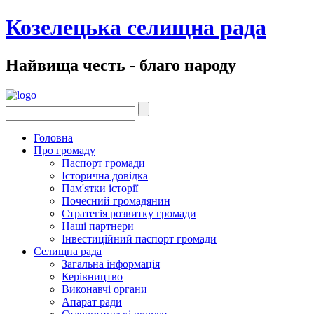
Козелецька селищна рада
Найвища честь - благо народу
Головна
Про громаду
Паспорт громади
Історична довідка
Пам'ятки історії
Почесний громадянин
Стратегія розвитку громади
Наші партнери
Інвестиційний паспорт громади
Селищна рада
Загальна інформація
Керівництво
Виконавчі органи
Апарат ради