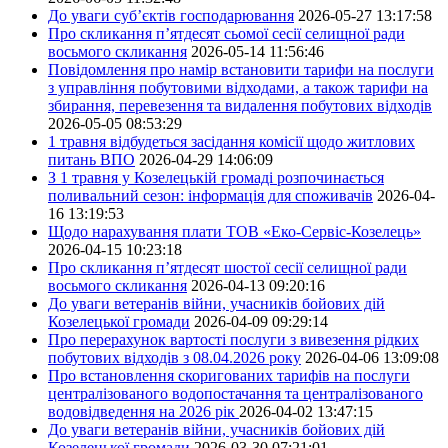
До уваги суб’єктів господарювання
2026-05-27 13:17:58
Про скликання п’ятдесят сьомої сесії селищної ради
восьмого скликання
2026-05-14 11:56:46
Повідомлення про намір встановити тарифи на послуги
з управління побутовими відходами, а також тарифи на
збирання, перевезення та видалення побутових відходів
2026-05-05 08:53:29
1 травня відбудеться засідання комісії щодо житлових
питань ВПО
2026-04-29 14:06:09
З 1 травня у Козелецькій громаді розпочинається
поливальний сезон: інформація для споживачів
2026-04-
16 13:19:53
Щодо нарахування плати ТОВ «Еко-Сервіс-Козелець»
2026-04-15 10:23:18
Про скликання п’ятдесят шостої сесії селищної ради
восьмого скликання
2026-04-13 09:20:16
До уваги ветеранів війни, учасників бойових дій
Козелецької громади
2026-04-09 09:29:14
Про перерахунок вартості послуги з вивезення рідких
побутових відходів з 08.04.2026 року
2026-04-06 13:09:08
Про встановлення скоригованих тарифів на послуги
централізованого водопостачання та централізованого
водовідведення на 2026 рік
2026-04-02 13:47:15
До уваги ветеранів війни, учасників бойових дій
Козелецької громади
2026-03-30 07:21:01