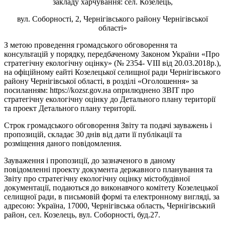
закладу харчування: сел. Козелець,
вул. Соборності, 2, Чернігівського району Чернігівської
області»
З метою проведення громадського обговорення та
консультацій у порядку, передбаченому Законом України «Про
стратегічну екологічну оцінку» (№ 2354- VIII від 20.03.2018р.),
на офіційному еайті Козелецької селищної ради Чернігівського
району Чернігівської області, в розділі «Оголошення» за
посиланням: https://kozsr.gov.на оприлюднено ЗВІТ про
стратегічну екологічну оцінку до Детального плану території
та проект Детального плану території.
Строк громадського обговорення Звіту та подачі зауважень і
пропозицій, складає 30 днів від дати її публікації та
розміщення даного повідомлення.
Зауваження і пропозиції, до зазначеного в даному
повідомленні проекту документа державного планування та
Звіту про стратегічну екологічну оцінку містобудівної
документації, подаються до виконавчого комітету Козелецької
селищної ради, в письмовій формі та електронному вигляді, за
адресою: Україна, 17000, Чернігівська область, Чернігівський
район, сел. Козелець, вул. Соборності, буд.27.