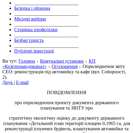
___________________________
Безпека і оборона
___________________________
Місцеві вибори
___________________________
Сторінка профспілки
___________________________
Безбар’єрність
___________________________
Публічні інвестиції
Ви тут:
Головна
Комунальні установи
КП
«Козелецьводоканал»
Оголошення
Оприлюднення звіту
СЕО: реконструкція під автомийку та кафе (вул. Соборності,
2).
Друк
|
E-mail
ПОВІДОМЛЕННЯ
про оприлюднення проекту документа державного
планування та ЗВІТУ про
стратегічну екологічну оцінку до документу державного
планування «Детальний план території площею 0,1965 га, для
реконструкції існуючих будівель, влаштування автомийки та