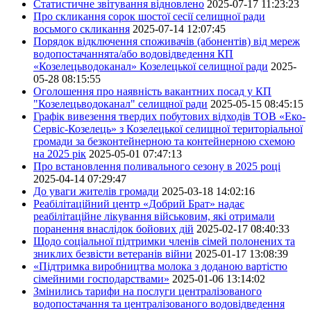
Статистичне звітування відновлено
2025-07-17 11:23:23
Про скликання сорок шостої сесії селищної ради
восьмого скликання
2025-07-14 12:07:45
Порядок відключення споживачів (абонентів) від мереж
водопостачаннята/або водовідведення КП
«Козелецьводоканал» Козелецької селищної ради
2025-
05-28 08:15:55
Оголошення про наявність вакантних посад у КП
"Козелецьводоканал" селищної ради
2025-05-15 08:45:15
Графік вивезення твердих побутових відходів ТОВ «Еко-
Сервіс-Козелець» з Козелецької селищної територіальної
громади за безконтейнерною та контейнерною схемою
на 2025 рік
2025-05-01 07:47:13
Про встановлення поливального сезону в 2025 році
2025-04-14 07:29:47
До уваги жителів громади
2025-03-18 14:02:16
Реабілітаційний центр «Добрий Брат» надає
реабілітаційне лікування військовим, які отримали
поранення внаслідок бойових дій
2025-02-17 08:40:33
Щодо соціальної підтримки членів сімей полонених та
зниклих безвісти ветеранів війни
2025-01-17 13:08:39
«Підтримка виробництва молока з доданою вартістю
сімейними господарствами»
2025-01-06 13:14:02
Змінились тарифи на послуги централізованого
водопостачання та централізованого водовідведення