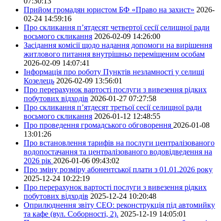
07:30:13
Прийом громадян юристом БФ «Право на захист»
2026-
02-24 14:59:16
Про скликання п’ятдесят четвертої сесії селищної ради
восьмого скликання
2026-02-09 14:26:00
Засідання комісії щодо надання допомоги на вирішення
житлового питання внутрішньо переміщеним особам
2026-02-09 14:07:41
Інформація про роботу Пунктів незламності у селищі
Козелець
2026-02-09 13:56:01
Про перерахунок вартості послуги з вивезення рідких
побутових відходів
2026-01-27 07:27:58
Про скликання п’ятдесят третьої сесії селищної ради
восьмого скликання
2026-01-12 12:48:55
Про проведення громадського обговорення
2026-01-08
13:01:26
Про встановлення тарифів на послуги централізованого
водопостачання та централізованого водовідведення на
2026 рік
2026-01-06 09:43:02
Про зміну розміру абонентської плати з 01.01.2026 року
2025-12-24 10:22:19
Про перерахунок вартості послуги з вивезення рідких
побутових відходів
2025-12-24 10:20:48
Оприлюднення звіту СЕО: реконструкція під автомийку
та кафе (вул. Соборності, 2).
2025-12-19 14:05:01