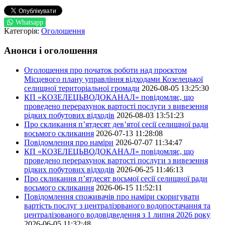
Whatsapp
Категорія:
Оголошення
Анонси і оголошення
Оголошення про початок роботи над проєктом
Місцевого плану управління відходами Козелецької
селищної територіальної громади
2026-08-05 13:25:30
КП «КОЗЕЛЕЦЬВОДОКАНАЛ» повідомляє, що
проведено перерахунок вартості послуги з вивезення
рідких побутових відходів
2026-08-03 13:51:23
Про скликання п’ятдесят дев’ятої сесії селищної ради
восьмого скликання
2026-07-13 11:28:08
Повідомлення про наміри
2026-07-07 11:34:47
КП «КОЗЕЛЕЦЬВОДОКАНАЛ» повідомляє, що
проведено перерахунок вартості послуги з вивезення
рідких побутових відходів
2026-06-25 11:46:13
Про скликання п’ятдесят восьмої сесії селищної ради
восьмого скликання
2026-06-15 11:52:11
Повідомлення споживачів про наміри скоригувати
вартість послуг з централізрваного водопостачання та
централізованого водовідведення з 1 липня 2026 року
2026-06-05 11:32:48