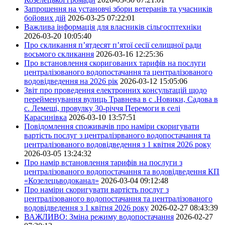
Запрошення на установчі збори ветеранів та учасників
бойових дій
2026-03-25 07:22:01
Важлива інформація для власників сільгосптехніки
2026-03-20 10:05:40
Про скликання п’ятдесят п’ятої сесії селищної ради
восьмого скликання
2026-03-16 12:25:36
Про встановлення скоригованих тарифів на послуги
централізованого водопостачання та централізованого
водовідведення на 2026 рік
2026-03-12 15:05:06
Звіт про проведення електронних консультацій щодо
перейменування вулиць Травнева в с .Новики, Садова в
с. Лемеші, провулку 30-річчя Перемоги в селі
Карасинівка
2026-03-10 13:57:51
Повідомлення споживачів про наміри скоригувати
вартість послуг з централізрваного водопостачання та
централізованого водовідведення з 1 квітня 2026 року
2026-03-05 13:24:32
Про намір встановлення тарифів на послуги з
централізованого водопостачання та водовідведення КП
«Козелецьводоканал»
2026-03-04 09:12:48
Про наміри скоригувати вартість послуг з
централізованого водопостачання та централізованого
водовідведення з 1 квітня 2026 року
2026-02-27 08:43:39
ВАЖЛИВО: Зміна режиму водопостачання
2026-02-27