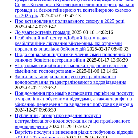
Сервіс-Козелець» з Козелецької селищної територіальної
громади за безконтейнерною та контейнерною схемою
на 2025 рік
2025-05-01 07:47:13
Про встановлення поливального сезону в 2025 році
2025-04-14 07:29:47
До уваги жителів громади
2025-03-18 14:02:16
Реабілітаційний центр «Добрий Брат» надає
реабілітаційне лікування військовим, які отримали
поранення внаслідок бойових дій
2025-02-17 08:40:33
Щодо соціальної підтримки членів сімей полонених та
зниклих безвісти ветеранів війни
2025-01-17 13:08:39
«Підтримка виробництва молока з доданою вартістю
сімейними господарствами»
2025-01-06 13:14:02
Змінились тарифи на послуги централізованого
водопостачання та централізованого водовідведення
2025-01-02 12:26:32
Повідомлення про намір встановити тарифи на послуги
з управління побутовими відходами, а також тарифи на
збирання, перевезення та видалення побутових відходів
2024-12-27 09:08:39
Публічний договір про надання послуг з
централізованого водопостачання та централізованого
водовідведення
2024-11-29 10:50:37
Вартість послуги з вивезення рідких побутових відходів
з 01.01.2025 змінюється
2024-11-28 16:23:19