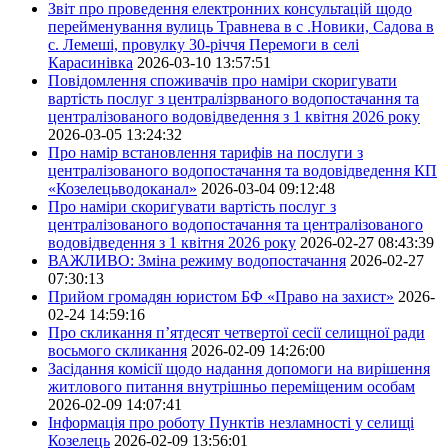
Звіт про проведення електронних консультацій щодо
перейменування вулиць Травнева в с .Новики, Садова в
с. Лемеші, провулку 30-річчя Перемоги в селі
Карасинівка
2026-03-10 13:57:51
Повідомлення споживачів про наміри скоригувати
вартість послуг з централізрваного водопостачання та
централізованого водовідведення з 1 квітня 2026 року
2026-03-05 13:24:32
Про намір встановлення тарифів на послуги з
централізованого водопостачання та водовідведення КП
«Козелецьводоканал»
2026-03-04 09:12:48
Про наміри скоригувати вартість послуг з
централізованого водопостачання та централізованого
водовідведення з 1 квітня 2026 року
2026-02-27 08:43:39
ВАЖЛИВО: Зміна режиму водопостачання
2026-02-27
07:30:13
Прийом громадян юристом БФ «Право на захист»
2026-
02-24 14:59:16
Про скликання п’ятдесят четвертої сесії селищної ради
восьмого скликання
2026-02-09 14:26:00
Засідання комісії щодо надання допомоги на вирішення
житлового питання внутрішньо переміщеним особам
2026-02-09 14:07:41
Інформація про роботу Пунктів незламності у селищі
Козелець
2026-02-09 13:56:01