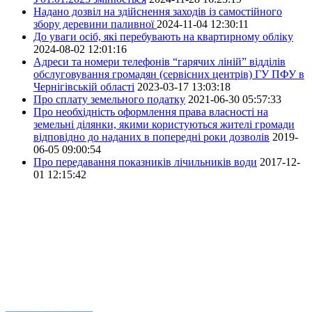
Надано дозвіл на здійснення заходів із самостійного
збору деревини паливної
2024-11-04 12:30:11
До уваги осіб, які перебувають на квартирному обліку
2024-08-02 12:01:16
Адреси та номери телефонів “гарячих ліній” відділів
обслуговування громадян (сервісних центрів) ГУ ПФУ в
Чернігівській області
2023-03-17 13:03:18
Про сплату земельного податку
2021-06-30 05:57:33
Про необхідність оформлення права власності на
земельні ділянки, якими користуються жителі громади
відповідно до наданих в попередні роки дозволів
2019-
06-05 09:00:54
Про передавання показників лічильників води
2017-12-
01 12:15:42