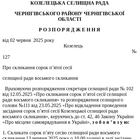
КОЗЕЛЕЦЬКА СЕЛИЩНА РАДА
ЧЕРНІГІВСЬКОГО РАЙОНУ ЧЕРНІГІВСЬКОЇ
ОБЛАСТІ
Р О З П О Р Я Д Ж Е Н
Н
Я
від 02 червня 2025 року
Козелець
№
127
Про скликання сорок п’ятої сесії
селищної ради восьмого скликання
Враховуючи розпорядження секретаря селищної ради № 102
від 12.05.2025 «Про скликання сорок п’ятої сесії селищної
ради восьмого скликання» та розпорядження селищного
голови №111 від 23.05.2025 «Про відкладення проведення
засідання сорок п’ятої сесії Козелецької селищної ради
восьмого скликання», керуючись до ст. 42, 46 Закону України
«Про місцеве самоврядування в Україні»,
з о б о в ’
я з у ю:
1. Скликати сорок п’яту сесію селищної ради восьмого
скликання 13 червня 2025 року о 10.00 годині в залі засідань