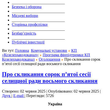
___________________________
Безпека і оборона
___________________________
Місцеві вибори
___________________________
Сторінка профспілки
___________________________
Безбар’єрність
___________________________
Публічні інвестиції
Ви тут:
Головна
Комунальні установи
КП
«Козелецьводоканал»
Програма фінпідтримки КП
Козелецьводоканал
Оголошення
Про скликання сорок
п’ятої сесії селищної ради восьмого скликання
Про скликання сорок п’ятої сесії
селищної ради восьмого скликання
Створено: 02 червня 2025
|
Опубліковано: 02 червня 2025
|
Друк
|
E-mail
|
Перегляди: 5726
Україна