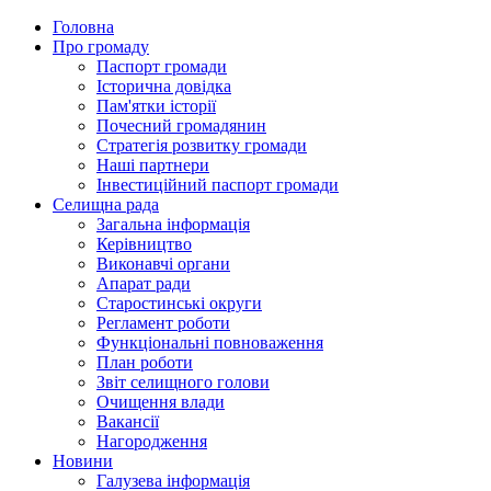
Головна
Про громаду
Паспорт громади
Історична довідка
Пам'ятки історії
Почесний громадянин
Стратегія розвитку громади
Наші партнери
Інвестиційний паспорт громади
Селищна рада
Загальна інформація
Керівництво
Виконавчі органи
Апарат ради
Старостинські округи
Регламент роботи
Функціональні повноваження
План роботи
Звіт селищного голови
Очищення влади
Вакансії
Нагородження
Новини
Галузева інформація