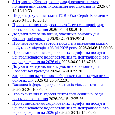
З 1 травня у Козелецькій громаді розпочинається
поливальний сезон: інформація для споживачів
2026-04-
16 13:19:53
Щодо нарахування плати ТОВ «Еко-Сервіс-Козелець»
2026-04-15 10:23:18
Про скликання п’ятдесят шостої сесії селищної ради
восьмого скликання
2026-04-13 09:20:16
До уваги ветеранів війни, учасників бойових дій
Козелецької громади
2026-04-09 09:29:14
Про перерахунок вартості послуги з вивезення рідких
побутових відходів з 08.04.2026 року
2026-04-06 13:09:08
Про встановлення скоригованих тарифів на послуги
централізованого водопостачання та централізованого
водовідведення на 2026 рік
2026-04-02 13:47:15
До уваги ветеранів війни, учасників бойових дій
Козелецької громади
2026-03-30 07:21:01
Запрошення на установчі збори ветеранів та учасників
бойових дій
2026-03-25 07:22:01
Важлива інформація для власників сільгосптехніки
2026-03-20 10:05:40
Про скликання п’ятдесят п’ятої сесії селищної ради
восьмого скликання
2026-03-16 12:25:36
Про встановлення скоригованих тарифів на послуги
централізованого водопостачання та централізованого
водовідведення на 2026 рік
2026-03-12 15:05:06