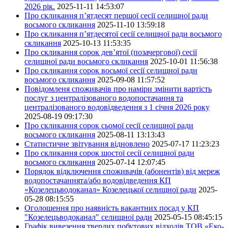
2026 рік.
2025-11-11 14:53:07
Про скликання п’ятдесят першої сесії селищної ради
восьмого скликання
2025-11-10 13:59:18
Про скликання п’ятдесятої сесії селищної ради восьмого
скликання
2025-10-13 11:53:35
Про скликання сорок дев’ятої (позачергової) сесії
селищної ради восьмого скликання
2025-10-01 11:56:38
Про скликання сорок восьмої сесії селищної ради
восьмого скликання
2025-09-08 11:57:52
Повідомленя споживачів про наміри змінити вартість
послуг з централізованого водопостачання та
централізованого водовідведення з 1 січня 2026 року
2025-08-19 09:17:30
Про скликання сорок сьомої сесії селищної ради
восьмого скликання
2025-08-11 13:13:43
Статистичне звітування відновлено
2025-07-17 11:23:23
Про скликання сорок шостої сесії селищної ради
восьмого скликання
2025-07-14 12:07:45
Порядок відключення споживачів (абонентів) від мереж
водопостачаннята/або водовідведення КП
«Козелецьводоканал» Козелецької селищної ради
2025-
05-28 08:15:55
Оголошення про наявність вакантних посад у КП
"Козелецьводоканал" селищної ради
2025-05-15 08:45:15
Графік вивезення твердих побутових відходів ТОВ «Еко-