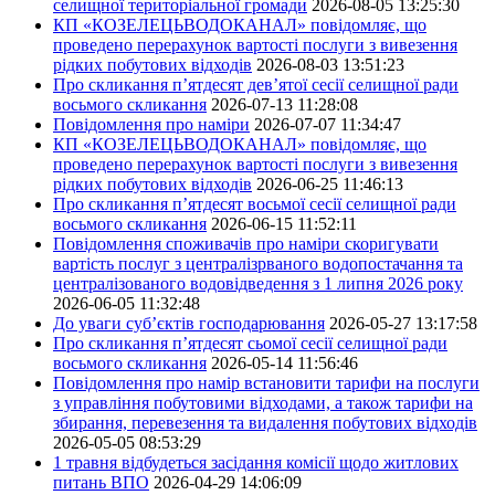
селищної територіальної громади
2026-08-05 13:25:30
КП «КОЗЕЛЕЦЬВОДОКАНАЛ» повідомляє, що
проведено перерахунок вартості послуги з вивезення
рідких побутових відходів
2026-08-03 13:51:23
Про скликання п’ятдесят дев’ятої сесії селищної ради
восьмого скликання
2026-07-13 11:28:08
Повідомлення про наміри
2026-07-07 11:34:47
КП «КОЗЕЛЕЦЬВОДОКАНАЛ» повідомляє, що
проведено перерахунок вартості послуги з вивезення
рідких побутових відходів
2026-06-25 11:46:13
Про скликання п’ятдесят восьмої сесії селищної ради
восьмого скликання
2026-06-15 11:52:11
Повідомлення споживачів про наміри скоригувати
вартість послуг з централізрваного водопостачання та
централізованого водовідведення з 1 липня 2026 року
2026-06-05 11:32:48
До уваги суб’єктів господарювання
2026-05-27 13:17:58
Про скликання п’ятдесят сьомої сесії селищної ради
восьмого скликання
2026-05-14 11:56:46
Повідомлення про намір встановити тарифи на послуги
з управління побутовими відходами, а також тарифи на
збирання, перевезення та видалення побутових відходів
2026-05-05 08:53:29
1 травня відбудеться засідання комісії щодо житлових
питань ВПО
2026-04-29 14:06:09