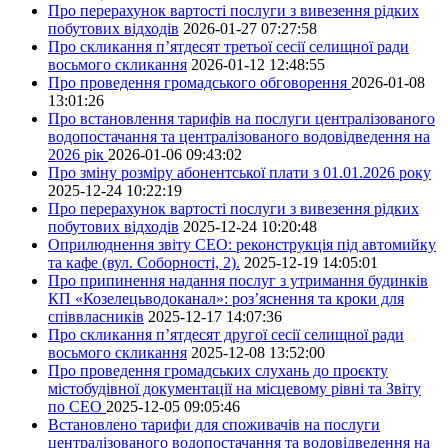
Про перерахунок вартості послуги з вивезення рідких
побутових відходів
2026-01-27 07:27:58
Про скликання п’ятдесят третьої сесії селищної ради
восьмого скликання
2026-01-12 12:48:55
Про проведення громадського обговорення
2026-01-08
13:01:26
Про встановлення тарифів на послуги централізованого
водопостачання та централізованого водовідведення на
2026 рік
2026-01-06 09:43:02
Про зміну розміру абонентської плати з 01.01.2026 року
2025-12-24 10:22:19
Про перерахунок вартості послуги з вивезення рідких
побутових відходів
2025-12-24 10:20:48
Оприлюднення звіту СЕО: реконструкція під автомийку
та кафе (вул. Соборності, 2).
2025-12-19 14:05:01
Про припинення надання послуг з утримання будинків
КП «Козелецьводоканал»: роз’яснення та кроки для
співвласників
2025-12-17 14:07:36
Про скликання п’ятдесят другої сесії селищної ради
восьмого скликання
2025-12-08 13:52:00
Про проведення громадських слухань до проєкту
містобудівної документації на місцевому рівні та Звіту
по СЕО
2025-12-05 09:05:46
Встановлено тарифи для споживачів на послуги
централізованого водопостачання та водовідведення на