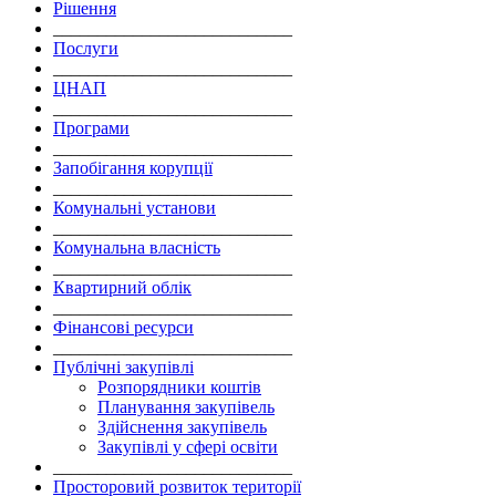
Рішення
___________________________
Послуги
___________________________
ЦНАП
___________________________
Програми
___________________________
Запобігання корупції
___________________________
Комунальні установи
___________________________
Комунальна власність
___________________________
Квартирний облік
___________________________
Фінансові ресурси
___________________________
Публічні закупівлі
Розпорядники коштів
Планування закупівель
Здійснення закупівель
Закупівлі у сфері освіти
___________________________
Просторовий розвиток території