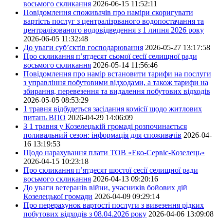
восьмого скликання
2026-06-15 11:52:11
Повідомлення споживачів про наміри скоригувати
вартість послуг з централізрваного водопостачання та
централізованого водовідведення з 1 липня 2026 року
2026-06-05 11:32:48
До уваги суб’єктів господарювання
2026-05-27 13:17:58
Про скликання п’ятдесят сьомої сесії селищної ради
восьмого скликання
2026-05-14 11:56:46
Повідомлення про намір встановити тарифи на послуги
з управління побутовими відходами, а також тарифи на
збирання, перевезення та видалення побутових відходів
2026-05-05 08:53:29
1 травня відбудеться засідання комісії щодо житлових
питань ВПО
2026-04-29 14:06:09
З 1 травня у Козелецькій громаді розпочинається
поливальний сезон: інформація для споживачів
2026-04-
16 13:19:53
Щодо нарахування плати ТОВ «Еко-Сервіс-Козелець»
2026-04-15 10:23:18
Про скликання п’ятдесят шостої сесії селищної ради
восьмого скликання
2026-04-13 09:20:16
До уваги ветеранів війни, учасників бойових дій
Козелецької громади
2026-04-09 09:29:14
Про перерахунок вартості послуги з вивезення рідких
побутових відходів з 08.04.2026 року
2026-04-06 13:09:08