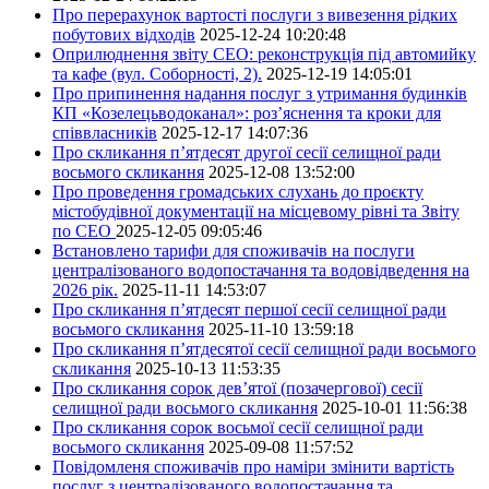
Про перерахунок вартості послуги з вивезення рідких
побутових відходів
2025-12-24 10:20:48
Оприлюднення звіту СЕО: реконструкція під автомийку
та кафе (вул. Соборності, 2).
2025-12-19 14:05:01
Про припинення надання послуг з утримання будинків
КП «Козелецьводоканал»: роз’яснення та кроки для
співвласників
2025-12-17 14:07:36
Про скликання п’ятдесят другої сесії селищної ради
восьмого скликання
2025-12-08 13:52:00
Про проведення громадських слухань до проєкту
містобудівної документації на місцевому рівні та Звіту
по СЕО
2025-12-05 09:05:46
Встановлено тарифи для споживачів на послуги
централізованого водопостачання та водовідведення на
2026 рік.
2025-11-11 14:53:07
Про скликання п’ятдесят першої сесії селищної ради
восьмого скликання
2025-11-10 13:59:18
Про скликання п’ятдесятої сесії селищної ради восьмого
скликання
2025-10-13 11:53:35
Про скликання сорок дев’ятої (позачергової) сесії
селищної ради восьмого скликання
2025-10-01 11:56:38
Про скликання сорок восьмої сесії селищної ради
восьмого скликання
2025-09-08 11:57:52
Повідомленя споживачів про наміри змінити вартість
послуг з централізованого водопостачання та