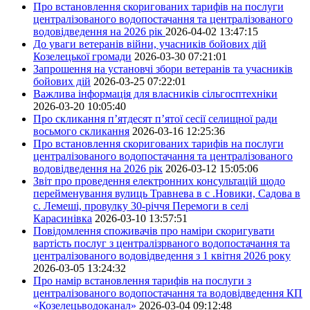
Про встановлення скоригованих тарифів на послуги
централізованого водопостачання та централізованого
водовідведення на 2026 рік
2026-04-02 13:47:15
До уваги ветеранів війни, учасників бойових дій
Козелецької громади
2026-03-30 07:21:01
Запрошення на установчі збори ветеранів та учасників
бойових дій
2026-03-25 07:22:01
Важлива інформація для власників сільгосптехніки
2026-03-20 10:05:40
Про скликання п’ятдесят п’ятої сесії селищної ради
восьмого скликання
2026-03-16 12:25:36
Про встановлення скоригованих тарифів на послуги
централізованого водопостачання та централізованого
водовідведення на 2026 рік
2026-03-12 15:05:06
Звіт про проведення електронних консультацій щодо
перейменування вулиць Травнева в с .Новики, Садова в
с. Лемеші, провулку 30-річчя Перемоги в селі
Карасинівка
2026-03-10 13:57:51
Повідомлення споживачів про наміри скоригувати
вартість послуг з централізрваного водопостачання та
централізованого водовідведення з 1 квітня 2026 року
2026-03-05 13:24:32
Про намір встановлення тарифів на послуги з
централізованого водопостачання та водовідведення КП
«Козелецьводоканал»
2026-03-04 09:12:48