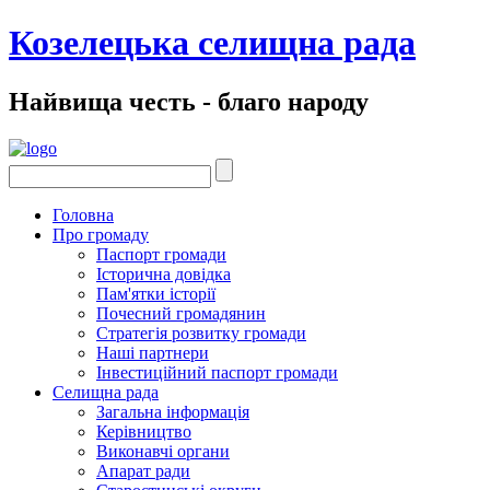
Козелецька селищна рада
Найвища честь - благо народу
Головна
Про громаду
Паспорт громади
Історична довідка
Пам'ятки історії
Почесний громадянин
Стратегія розвитку громади
Наші партнери
Інвестиційний паспорт громади
Селищна рада
Загальна інформація
Керівництво
Виконавчі органи
Апарат ради