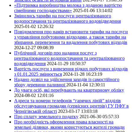
«Підтримка виробництва молока з доданою вартістю
сімейними господарствами»
2025-01-06 13:14:02
Змінились тарифи на послуги централізованого
водопостачання та централізованого водовідведення
2025-01-02 12:26:32
Повідомлення про намір встановити тарифи на послуги
з управління побутовими відходами, а також тарифи на
збирання, перевезення та видалення побутових відходів
2024-12-27 09:08:39
Публічний договір про надання послуг з
централізованого водопостачання та централізованого
водовідведення
2024-11-29 10:50:37
Вартість послуги з вивезення рідких побутових відходів
з 01.01.2025 змінюється
2024-11-28 16:23:19
Надано дозвіл на здійснення заходів із самостійного
збору деревини паливної
2024-11-04 12:30:11
До уваги осіб, які перебувають на квартирному обліку
2024-08-02 12:01:16
Адреси та номери телефонів “гарячих ліній” відділів
обслуговування громадян (сервісних центрів) ГУ ПФУ в
Чернігівській області
2023-03-17 13:03:18
Про сплату земельного податку
2021-06-30 05:57:33
Про необхідність оформлення права власності на
земельні ділянки, якими користуються жителі громади