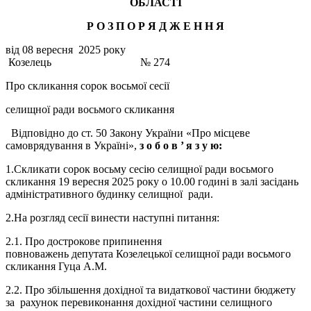
ОБЛАСТІ
Р О З П О Р Я Д Ж Е Н
Н
Я
від 08 вересня 2025 року
Козелець № 274
Про скликання сорок восьмої сесії
селищної ради восьмого скликання
Відповідно до ст. 50 Закону України «Про місцеве
самоврядування в Україні»,
з о б о в ’
я з у ю:
1.Скликати сорок восьму сесію селищної ради восьмого
скликання 19 вересня 2025 року о 10.00 годині в залі засідань
адміністративного будинку селищної ради.
2.На розгляд сесії винести наступні питання:
2.1. Про дострокове припинення
повноважень депутата Козелецької селищної ради восьмого
скликання Гуца А.М.
2.2. Про збільшення дохідної та видаткової частини бюджету
за рахунок перевиконання дохідної частини селищного