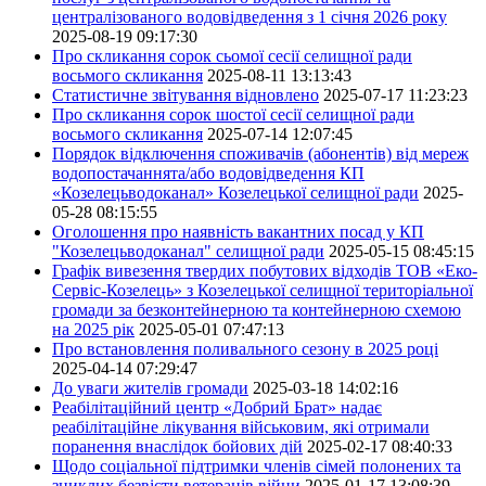
централізованого водовідведення з 1 січня 2026 року
2025-08-19 09:17:30
Про скликання сорок сьомої сесії селищної ради
восьмого скликання
2025-08-11 13:13:43
Статистичне звітування відновлено
2025-07-17 11:23:23
Про скликання сорок шостої сесії селищної ради
восьмого скликання
2025-07-14 12:07:45
Порядок відключення споживачів (абонентів) від мереж
водопостачаннята/або водовідведення КП
«Козелецьводоканал» Козелецької селищної ради
2025-
05-28 08:15:55
Оголошення про наявність вакантних посад у КП
"Козелецьводоканал" селищної ради
2025-05-15 08:45:15
Графік вивезення твердих побутових відходів ТОВ «Еко-
Сервіс-Козелець» з Козелецької селищної територіальної
громади за безконтейнерною та контейнерною схемою
на 2025 рік
2025-05-01 07:47:13
Про встановлення поливального сезону в 2025 році
2025-04-14 07:29:47
До уваги жителів громади
2025-03-18 14:02:16
Реабілітаційний центр «Добрий Брат» надає
реабілітаційне лікування військовим, які отримали
поранення внаслідок бойових дій
2025-02-17 08:40:33
Щодо соціальної підтримки членів сімей полонених та
зниклих безвісти ветеранів війни
2025-01-17 13:08:39