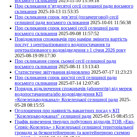
восьмого скликання
2025-11-10 13:59:18
Про скликання п’ятдесятої сесії селищної ради восьмого
скликання
2025-10-13 11:53:35
Про скликання сорок дев’ятої (позачергової) сесії
селищної ради восьмого скликання
2025-10-01 11:56:38
Про скликання сорок восьмої сесії селищної ради
восьмого скликання
2025-09-08 11:57:52
Повідомленя споживачів про наміри змінити вартість
послуг з централізованого водопостачання та
централізованого водовідведення з 1 січня 2026 року
2025-08-19 09:17:30
Про скликання сорок сьомої сесії селищної ради
восьмого скликання
2025-08-11 13:13:43
Статистичне звітування відновлено
2025-07-17 11:23:23
Про скликання сорок шостої сесії селищної ради
восьмого скликання
2025-07-14 12:07:45
Порядок відключення споживачів (абонентів) від мереж
водопостачаннята/або водовідведення КП
«Козелецьводоканал» Козелецької селищної ради
2025-
05-28 08:15:55
Оголошення про наявність вакантних посад у КП
"Козелецьводоканал" селищної ради
2025-05-15 08:45:15
Графік вивезення твердих побутових відходів ТОВ «Еко-
Сервіс-Козелець» з Козелецької селищної територіальної
громади за безконтейнерною та контейнерною схемою