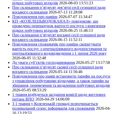
рідких побутових відходів
2026-08-03 13:51:23
Про скликання п’ятдесят дев’ятої сесії селищної ради
восьмого скликання
2026-07-13 11:28:08
Повідомлення про наміри
2026-07-07 11:34:47
КП «КОЗЕЛЕЦЬВОДОКАНАЛ» повідомляє, що
проведено перерахунок вартості послуги з вивезення
рідких побутових відходів
2026-06-25 11:46:13
Про скликання п’ятдесят восьмої сесії селищної ради
восьмого скликання
2026-06-15 11:52:11
Повідомлення споживачів про наміри скоригувати
вартість послуг з централізрваного водопостачання та
централізованого водовідведення з 1 липня 2026 року
2026-06-05 11:32:48
До уваги суб’єктів господарювання
2026-05-27 13:17:58
Про скликання п’ятдесят сьомої сесії селищної ради
восьмого скликання
2026-05-14 11:56:46
Повідомлення про намір встановити тарифи на послуги
з управління побутовими відходами, а також тарифи на
збирання, перевезення та видалення побутових відходів
2026-05-05 08:53:29
1 травня відбудеться засідання комісії щодо житлових
питань ВПО
2026-04-29 14:06:09
З 1 травня у Козелецькій громаді розпочинається
поливальний сезон: інформація для споживачів
2026-04-
16 13:19:53