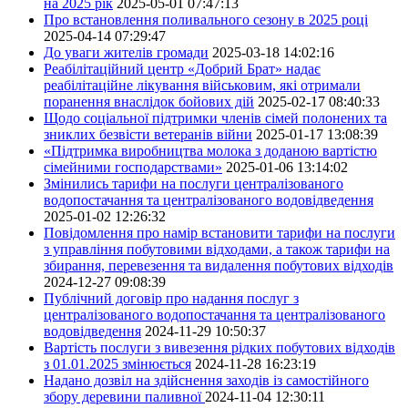
на 2025 рік
2025-05-01 07:47:13
Про встановлення поливального сезону в 2025 році
2025-04-14 07:29:47
До уваги жителів громади
2025-03-18 14:02:16
Реабілітаційний центр «Добрий Брат» надає
реабілітаційне лікування військовим, які отримали
поранення внаслідок бойових дій
2025-02-17 08:40:33
Щодо соціальної підтримки членів сімей полонених та
зниклих безвісти ветеранів війни
2025-01-17 13:08:39
«Підтримка виробництва молока з доданою вартістю
сімейними господарствами»
2025-01-06 13:14:02
Змінились тарифи на послуги централізованого
водопостачання та централізованого водовідведення
2025-01-02 12:26:32
Повідомлення про намір встановити тарифи на послуги
з управління побутовими відходами, а також тарифи на
збирання, перевезення та видалення побутових відходів
2024-12-27 09:08:39
Публічний договір про надання послуг з
централізованого водопостачання та централізованого
водовідведення
2024-11-29 10:50:37
Вартість послуги з вивезення рідких побутових відходів
з 01.01.2025 змінюється
2024-11-28 16:23:19
Надано дозвіл на здійснення заходів із самостійного
збору деревини паливної
2024-11-04 12:30:11