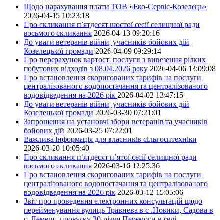
Щодо нарахування плати ТОВ «Еко-Сервіс-Козелець»
2026-04-15 10:23:18
Про скликання п’ятдесят шостої сесії селищної ради
восьмого скликання
2026-04-13 09:20:16
До уваги ветеранів війни, учасників бойових дій
Козелецької громади
2026-04-09 09:29:14
Про перерахунок вартості послуги з вивезення рідких
побутових відходів з 08.04.2026 року
2026-04-06 13:09:08
Про встановлення скоригованих тарифів на послуги
централізованого водопостачання та централізованого
водовідведення на 2026 рік
2026-04-02 13:47:15
До уваги ветеранів війни, учасників бойових дій
Козелецької громади
2026-03-30 07:21:01
Запрошення на установчі збори ветеранів та учасників
бойових дій
2026-03-25 07:22:01
Важлива інформація для власників сільгосптехніки
2026-03-20 10:05:40
Про скликання п’ятдесят п’ятої сесії селищної ради
восьмого скликання
2026-03-16 12:25:36
Про встановлення скоригованих тарифів на послуги
централізованого водопостачання та централізованого
водовідведення на 2026 рік
2026-03-12 15:05:06
Звіт про проведення електронних консультацій щодо
перейменування вулиць Травнева в с .Новики, Садова в
с. Лемеші, провулку 30-річчя Перемоги в селі