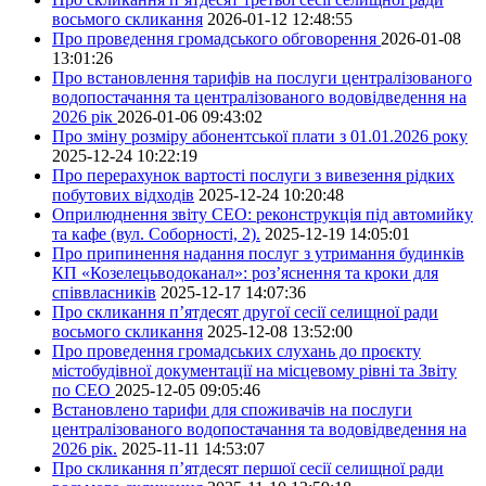
восьмого скликання
2026-01-12 12:48:55
Про проведення громадського обговорення
2026-01-08
13:01:26
Про встановлення тарифів на послуги централізованого
водопостачання та централізованого водовідведення на
2026 рік
2026-01-06 09:43:02
Про зміну розміру абонентської плати з 01.01.2026 року
2025-12-24 10:22:19
Про перерахунок вартості послуги з вивезення рідких
побутових відходів
2025-12-24 10:20:48
Оприлюднення звіту СЕО: реконструкція під автомийку
та кафе (вул. Соборності, 2).
2025-12-19 14:05:01
Про припинення надання послуг з утримання будинків
КП «Козелецьводоканал»: роз’яснення та кроки для
співвласників
2025-12-17 14:07:36
Про скликання п’ятдесят другої сесії селищної ради
восьмого скликання
2025-12-08 13:52:00
Про проведення громадських слухань до проєкту
містобудівної документації на місцевому рівні та Звіту
по СЕО
2025-12-05 09:05:46
Встановлено тарифи для споживачів на послуги
централізованого водопостачання та водовідведення на
2026 рік.
2025-11-11 14:53:07
Про скликання п’ятдесят першої сесії селищної ради