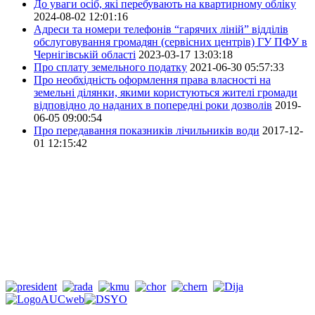
До уваги осіб, які перебувають на квартирному обліку
2024-08-02 12:01:16
Адреси та номери телефонів “гарячих ліній” відділів
обслуговування громадян (сервісних центрів) ГУ ПФУ в
Чернігівській області
2023-03-17 13:03:18
Про сплату земельного податку
2021-06-30 05:57:33
Про необхідність оформлення права власності на
земельні ділянки, якими користуються жителі громади
відповідно до наданих в попередні роки дозволів
2019-
06-05 09:00:54
Про передавання показників лічильників води
2017-12-
01 12:15:42