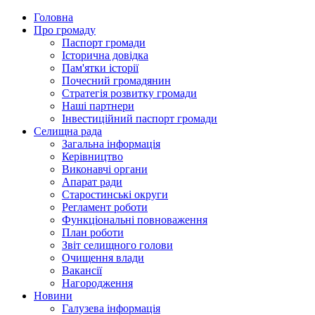
Головна
Про громаду
Паспорт громади
Історична довідка
Пам'ятки історії
Почесний громадянин
Стратегія розвитку громади
Наші партнери
Інвестиційний паспорт громади
Селищна рада
Загальна інформація
Керівництво
Виконавчі органи
Апарат ради
Старостинські округи
Регламент роботи
Функціональні повноваження
План роботи
Звіт селищного голови
Очищення влади
Вакансії
Нагородження
Новини
Галузева інформація