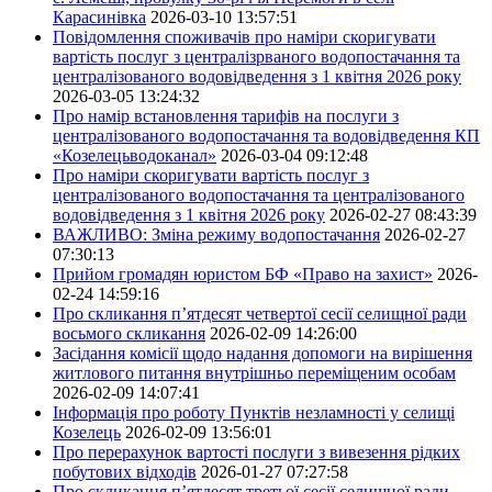
Карасинівка
2026-03-10 13:57:51
Повідомлення споживачів про наміри скоригувати
вартість послуг з централізрваного водопостачання та
централізованого водовідведення з 1 квітня 2026 року
2026-03-05 13:24:32
Про намір встановлення тарифів на послуги з
централізованого водопостачання та водовідведення КП
«Козелецьводоканал»
2026-03-04 09:12:48
Про наміри скоригувати вартість послуг з
централізованого водопостачання та централізованого
водовідведення з 1 квітня 2026 року
2026-02-27 08:43:39
ВАЖЛИВО: Зміна режиму водопостачання
2026-02-27
07:30:13
Прийом громадян юристом БФ «Право на захист»
2026-
02-24 14:59:16
Про скликання п’ятдесят четвертої сесії селищної ради
восьмого скликання
2026-02-09 14:26:00
Засідання комісії щодо надання допомоги на вирішення
житлового питання внутрішньо переміщеним особам
2026-02-09 14:07:41
Інформація про роботу Пунктів незламності у селищі
Козелець
2026-02-09 13:56:01
Про перерахунок вартості послуги з вивезення рідких
побутових відходів
2026-01-27 07:27:58
Про скликання п’ятдесят третьої сесії селищної ради