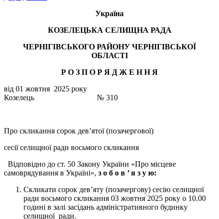
Україна
КОЗЕЛЕЦЬКА СЕЛИЩНА РАДА
ЧЕРНІГІВСЬКОГО РАЙОНУ ЧЕРНІГІВСЬКОЇ
ОБЛАСТІ
Р О З П О Р Я Д Ж Е Н
Н
Я
від 01 жовтня 2025 року
Козелець № 310
Про скликання сорок дев’ятої (позачергової)
сесії селищної ради восьмого скликання
Відповідно до ст. 50 Закону України «Про місцеве
самоврядування в Україні»,
з о б о в ’
я з у ю:
Скликати сорок дев’яту (позачергову) сесію селищної
ради восьмого скликання 03 жовтня 2025 року о 10.00
годині в залі засідань адміністративного будинку
селищної ради.