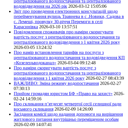
централізованого водопостачання та централізованого
водовідведення на 2026 рік
2026-03-12 15:05:06
Звіт про проведення електронних консультацій щодо
перейменування вулиць Травнева в с .Новики, Садова в
с. Лемеші, провулку 30-річчя Перемоги в селі
Карасинівка
2026-03-10 13:57:51
Повідомлення споживачів про наміри скоригувати
вартість послуг з централізрваного водопостачання та
централізованого водовідведення з 1 квітня 2026 року
2026-03-05 13:24:32
Про намір встановлення тарифів на послуги з
централізованого водопостачання та водовідведення КП
«Козелецьводоканал»
2026-03-04 09:12:48
Про наміри скоригувати вартість послуг з
централізованого водопостачання та централізованого
водовідведення з 1 квітня 2026 року
2026-02-27 08:43:39
ВАЖЛИВО: Зміна режиму водопостачання
2026-02-27
07:30:13
Прийом громадян юристом БФ «Право на захист»
2026-
02-24 14:59:16
Про скликання п’ятдесят четвертої сесії селищної ради
восьмого скликання
2026-02-09 14:26:00
Засідання комісії щодо надання допомоги на вирішення
житлового питання внутрішньо переміщеним особам
2026-02-09 14:07:41