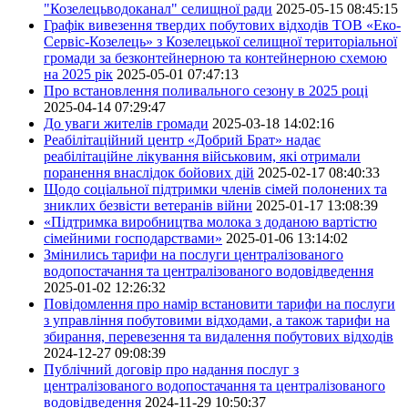
"Козелецьводоканал" селищної ради
2025-05-15 08:45:15
Графік вивезення твердих побутових відходів ТОВ «Еко-
Сервіс-Козелець» з Козелецької селищної територіальної
громади за безконтейнерною та контейнерною схемою
на 2025 рік
2025-05-01 07:47:13
Про встановлення поливального сезону в 2025 році
2025-04-14 07:29:47
До уваги жителів громади
2025-03-18 14:02:16
Реабілітаційний центр «Добрий Брат» надає
реабілітаційне лікування військовим, які отримали
поранення внаслідок бойових дій
2025-02-17 08:40:33
Щодо соціальної підтримки членів сімей полонених та
зниклих безвісти ветеранів війни
2025-01-17 13:08:39
«Підтримка виробництва молока з доданою вартістю
сімейними господарствами»
2025-01-06 13:14:02
Змінились тарифи на послуги централізованого
водопостачання та централізованого водовідведення
2025-01-02 12:26:32
Повідомлення про намір встановити тарифи на послуги
з управління побутовими відходами, а також тарифи на
збирання, перевезення та видалення побутових відходів
2024-12-27 09:08:39
Публічний договір про надання послуг з
централізованого водопостачання та централізованого
водовідведення
2024-11-29 10:50:37