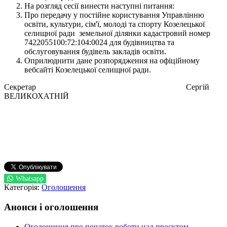
На розгляд сесії винести наступні питання:
Про передачу у постійне користування Управлінню
освіти, культури, сім'ї, молоді та спорту Козелецької
селищної ради земельної ділянки кадастровий номер
7422055100:72:104:0024 для будівництва та
обслуговування будівель закладів освіти.
Оприлюднити дане розпорядження на офіційному
вебсайті Козелецької селищної ради.
Секретар Сергій
ВЕЛИКОХАТНІЙ
Whatsapp
Категорія:
Оголошення
Анонси і оголошення
Оголошення про початок роботи над проєктом