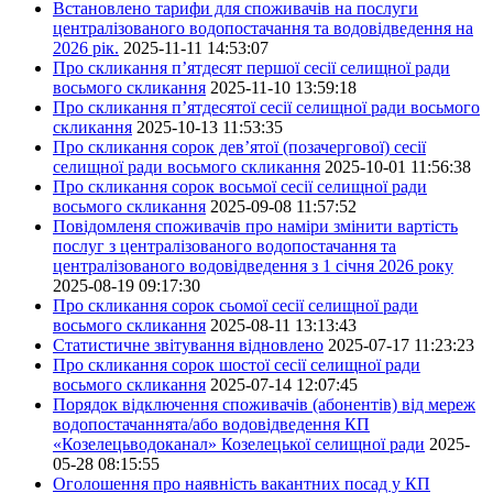
Встановлено тарифи для споживачів на послуги
централізованого водопостачання та водовідведення на
2026 рік.
2025-11-11 14:53:07
Про скликання п’ятдесят першої сесії селищної ради
восьмого скликання
2025-11-10 13:59:18
Про скликання п’ятдесятої сесії селищної ради восьмого
скликання
2025-10-13 11:53:35
Про скликання сорок дев’ятої (позачергової) сесії
селищної ради восьмого скликання
2025-10-01 11:56:38
Про скликання сорок восьмої сесії селищної ради
восьмого скликання
2025-09-08 11:57:52
Повідомленя споживачів про наміри змінити вартість
послуг з централізованого водопостачання та
централізованого водовідведення з 1 січня 2026 року
2025-08-19 09:17:30
Про скликання сорок сьомої сесії селищної ради
восьмого скликання
2025-08-11 13:13:43
Статистичне звітування відновлено
2025-07-17 11:23:23
Про скликання сорок шостої сесії селищної ради
восьмого скликання
2025-07-14 12:07:45
Порядок відключення споживачів (абонентів) від мереж
водопостачаннята/або водовідведення КП
«Козелецьводоканал» Козелецької селищної ради
2025-
05-28 08:15:55
Оголошення про наявність вакантних посад у КП