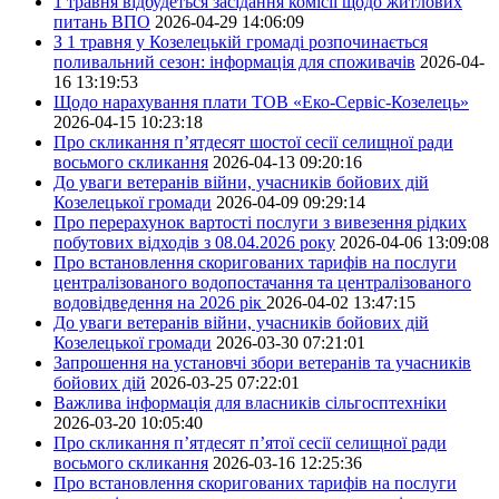
1 травня відбудеться засідання комісії щодо житлових
питань ВПО
2026-04-29 14:06:09
З 1 травня у Козелецькій громаді розпочинається
поливальний сезон: інформація для споживачів
2026-04-
16 13:19:53
Щодо нарахування плати ТОВ «Еко-Сервіс-Козелець»
2026-04-15 10:23:18
Про скликання п’ятдесят шостої сесії селищної ради
восьмого скликання
2026-04-13 09:20:16
До уваги ветеранів війни, учасників бойових дій
Козелецької громади
2026-04-09 09:29:14
Про перерахунок вартості послуги з вивезення рідких
побутових відходів з 08.04.2026 року
2026-04-06 13:09:08
Про встановлення скоригованих тарифів на послуги
централізованого водопостачання та централізованого
водовідведення на 2026 рік
2026-04-02 13:47:15
До уваги ветеранів війни, учасників бойових дій
Козелецької громади
2026-03-30 07:21:01
Запрошення на установчі збори ветеранів та учасників
бойових дій
2026-03-25 07:22:01
Важлива інформація для власників сільгосптехніки
2026-03-20 10:05:40
Про скликання п’ятдесят п’ятої сесії селищної ради
восьмого скликання
2026-03-16 12:25:36
Про встановлення скоригованих тарифів на послуги