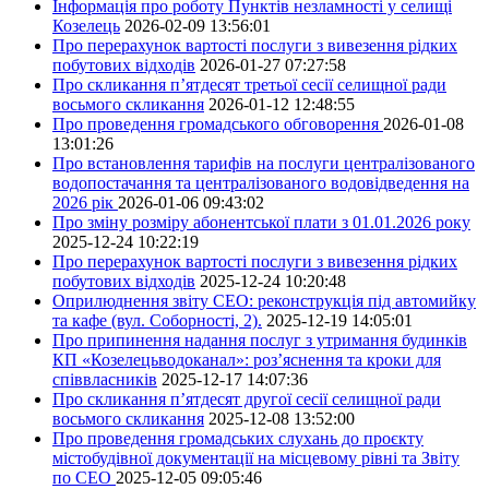
Інформація про роботу Пунктів незламності у селищі
Козелець
2026-02-09 13:56:01
Про перерахунок вартості послуги з вивезення рідких
побутових відходів
2026-01-27 07:27:58
Про скликання п’ятдесят третьої сесії селищної ради
восьмого скликання
2026-01-12 12:48:55
Про проведення громадського обговорення
2026-01-08
13:01:26
Про встановлення тарифів на послуги централізованого
водопостачання та централізованого водовідведення на
2026 рік
2026-01-06 09:43:02
Про зміну розміру абонентської плати з 01.01.2026 року
2025-12-24 10:22:19
Про перерахунок вартості послуги з вивезення рідких
побутових відходів
2025-12-24 10:20:48
Оприлюднення звіту СЕО: реконструкція під автомийку
та кафе (вул. Соборності, 2).
2025-12-19 14:05:01
Про припинення надання послуг з утримання будинків
КП «Козелецьводоканал»: роз’яснення та кроки для
співвласників
2025-12-17 14:07:36
Про скликання п’ятдесят другої сесії селищної ради
восьмого скликання
2025-12-08 13:52:00
Про проведення громадських слухань до проєкту
містобудівної документації на місцевому рівні та Звіту
по СЕО
2025-12-05 09:05:46