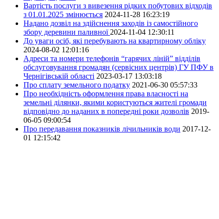
Вартість послуги з вивезення рідких побутових відходів
з 01.01.2025 змінюється
2024-11-28 16:23:19
Надано дозвіл на здійснення заходів із самостійного
збору деревини паливної
2024-11-04 12:30:11
До уваги осіб, які перебувають на квартирному обліку
2024-08-02 12:01:16
Адреси та номери телефонів “гарячих ліній” відділів
обслуговування громадян (сервісних центрів) ГУ ПФУ в
Чернігівській області
2023-03-17 13:03:18
Про сплату земельного податку
2021-06-30 05:57:33
Про необхідність оформлення права власності на
земельні ділянки, якими користуються жителі громади
відповідно до наданих в попередні роки дозволів
2019-
06-05 09:00:54
Про передавання показників лічильників води
2017-12-
01 12:15:42