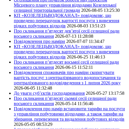
Місцевого плану управління відходами Козелецької
селищної територіальної громади
2026-08-05 13:25:30
КП «КОЗЕЛЕЦЬВОДОКАНАЛ» повідомляє, що
проведено перерахунок вартості послуги з вивезення
рідких побутових відходів
2026-08-03 13:51:23
Про скликання п’ятдесят дев’ятої сесії селищної ради
восьмого скликання
2026-07-13 11:28:08
Повідомлення про наміри
2026-07-07 11:34:47
КП «КОЗЕЛЕЦЬВОДОКАНАЛ» повідомляє, що
проведено перерахунок вартості послуги з вивезення
рідких побутових відходів
2026-06-25 11:46:13
Про скликання п’ятдесят восьмої сесії селищної ради
восьмого скликання
2026-06-15 11:52:11
Повідомлення споживачів про наміри скоригувати
вартість послуг з централізрваного водопостачання та
централізованого водовідведення з 1 липня 2026 року
2026-06-05 11:32:48
До уваги суб’єктів господарювання
2026-05-27 13:17:58
Про скликання п’ятдесят сьомої сесії селищної ради
восьмого скликання
2026-05-14 11:56:46
Повідомлення про намір встановити тарифи на послуги
з управління побутовими відходами, а також тарифи на
збирання, перевезення та видалення побутових відходів
2026-05-05 08:53:29