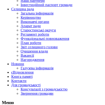
Наші партнери
Інвестиційний паспорт громади
Селищна рада
Загальна інформація
Керівництво
Виконавчі органи
Апарат ради
Старостинські округи
Регламент роботи
Функціональні повноваження
План роботи
Звіт селищного голови
Очищення влади
Вакансії
Нагородження
Новини
Галузева інформація
єВідновлення
Книга памяті
Контакти
Для громадськості
Консультації з громадськістю
Звернення громадян
Меню