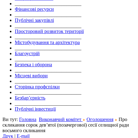
___________________________
Фінансові ресурси
___________________________
Публічні закупівлі
___________________________
Просторовий розвиток території
___________________________
Містобудування та архітектура
___________________________
Благоустрій
___________________________
Безпека і оборона
___________________________
Місцеві вибори
___________________________
Сторінка профспілки
___________________________
Безбар’єрність
___________________________
Публічні інвестиції
Ви тут:
Головна
Виконавчий комітет
Оголошення
Про
скликання сорок дев’ятої (позачергової) сесії селищної ради
восьмого скликання
Друк
|
E-mail