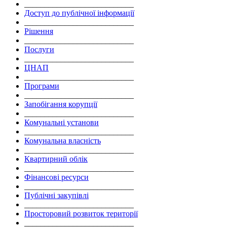
___________________________
Доступ до публічної інформації
___________________________
Рішення
___________________________
Послуги
___________________________
ЦНАП
___________________________
Програми
___________________________
Запобігання корупції
___________________________
Комунальні установи
___________________________
Комунальна власність
___________________________
Квартирний облік
___________________________
Фінансові ресурси
___________________________
Публічні закупівлі
___________________________
Просторовий розвиток території
___________________________