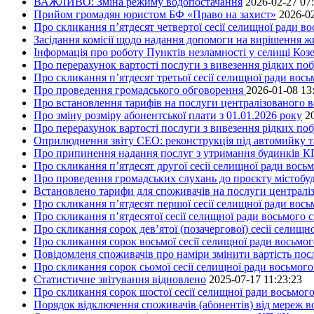
ВАЖЛИВО: Зміна режиму водопостачання
2026-02-27 07
Прийом громадян юристом БФ «Право на захист»
2026-02
Про скликання п’ятдесят четвертої сесії селищної ради в
Засідання комісії щодо надання допомоги на вирішення 
Інформація про роботу Пунктів незламності у селищі Коз
Про перерахунок вартості послуги з вивезення рідких поб
Про скликання п’ятдесят третьої сесії селищної ради вос
Про проведення громадського обговорення
2026-01-08 13
Про встановлення тарифів на послуги централізованого в
Про зміну розміру абонентської плати з 01.01.2026 року
2
Про перерахунок вартості послуги з вивезення рідких поб
Оприлюднення звіту СЕО: реконструкція під автомийку та 
Про припинення надання послуг з утримання будинків КП
Про скликання п’ятдесят другої сесії селищної ради вось
Про проведення громадських слухань до проєкту містобуд
Встановлено тарифи для споживачів на послуги централіз
Про скликання п’ятдесят першої сесії селищної ради вос
Про скликання п’ятдесятої сесії селищної ради восьмого 
Про скликання сорок дев’ятої (позачергової) сесії селищ
Про скликання сорок восьмої сесії селищної ради восьмо
Повідомленя споживачів про наміри змінити вартість посл
Про скликання сорок сьомої сесії селищної ради восьмог
Статистичне звітування відновлено
2025-07-17 11:23:23
Про скликання сорок шостої сесії селищної ради восьмог
Порядок відключення споживачів (абонентів) від мереж 