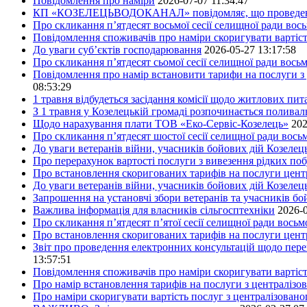
Повідомлення про наміри
2026-07-07 11:34:47
КП «КОЗЕЛЕЦЬВОДОКАНАЛ» повідомляє, що проведено пер
Про скликання п’ятдесят восьмої сесії селищної ради вос
Повідомлення споживачів про наміри скоригувати вартіст
До уваги суб’єктів господарювання
2026-05-27 13:17:58
Про скликання п’ятдесят сьомої сесії селищної ради вось
Повідомлення про намір встановити тарифи на послуги з 
08:53:29
1 травня відбудеться засідання комісії щодо житлових пи
З 1 травня у Козелецькій громаді розпочинається поливал
Щодо нарахування плати ТОВ «Еко-Сервіс-Козелець»
202
Про скликання п’ятдесят шостої сесії селищної ради вос
До уваги ветеранів війни, учасників бойових дій Козелец
Про перерахунок вартості послуги з вивезення рідких побу
Про встановлення скоригованих тарифів на послуги центр
До уваги ветеранів війни, учасників бойових дій Козелец
Запрошення на установчі збори ветеранів та учасників бо
Важлива інформація для власників сільгосптехніки
2026-0
Про скликання п’ятдесят п’ятої сесії селищної ради вось
Про встановлення скоригованих тарифів на послуги центр
Звіт про проведення електронних консультацій щодо пере
13:57:51
Повідомлення споживачів про наміри скоригувати вартість
Про намір встановлення тарифів на послуги з централіз
Про наміри скоригувати вартість послуг з централізовано