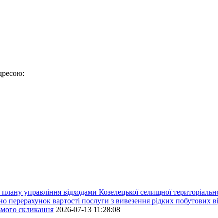
дресою:
плану управління відходами Козелецької селищної територіальн
ерахунок вартості послуги з вивезення рідких побутових ві
сьмого скликання
2026-07-13 11:28:08