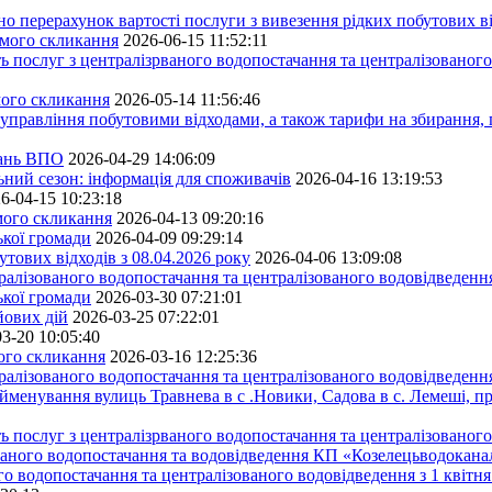
ерахунок вартості послуги з вивезення рідких побутових ві
ьмого скликання
2026-06-15 11:52:11
ь послуг з централізрваного водопостачання та централізованого
мого скликання
2026-05-14 11:56:46
управління побутовими відходами, а також тарифи на збирання, 
тань ВПО
2026-04-29 14:06:09
ьний сезон: інформація для споживачів
2026-04-16 13:19:53
6-04-15 10:23:18
ьмого скликання
2026-04-13 09:20:16
ької громади
2026-04-09 09:29:14
тових відходів з 08.04.2026 року
2026-04-06 13:09:08
алізованого водопостачання та централізованого водовідведення
ької громади
2026-03-30 07:21:01
йових дій
2026-03-25 07:22:01
3-20 10:05:40
мого скликання
2026-03-16 12:25:36
алізованого водопостачання та централізованого водовідведення
йменування вулиць Травнева в с .Новики, Садова в с. Лемеші, пр
 послуг з централізрваного водопостачання та централізованого 
ованого водопостачання та водовідведення КП «Козелецьводокана
го водопостачання та централізованого водовідведення з 1 квітня