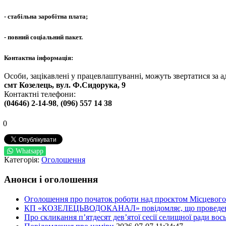
- стабільна заробітна плата;
- повний соціальний пакет.
Контактна інформація:
Особи, зацікавлені у працевлаштуванні, можуть звертатися за а
смт Козелець, вул. Ф.Сидорука, 9
Контактні телефони:
(04646) 2-14-98
,
(096) 557 14 38
0
Whatsapp
Категорія:
Оголошення
Анонси і оголошення
Оголошення про початок роботи над проєктом Місцевого 
КП «КОЗЕЛЕЦЬВОДОКАНАЛ» повідомляє, що проведено пер
Про скликання п’ятдесят дев’ятої сесії селищної ради во