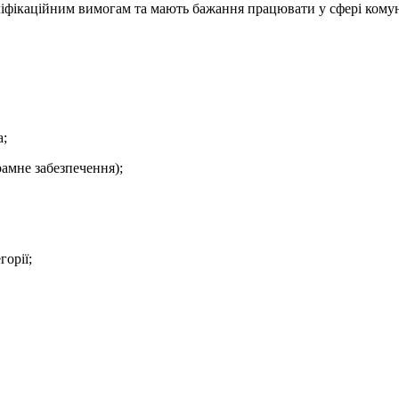
аліфікаційним вимогам та мають бажання працювати у сфері кому
а;
рамне забезпечення);
горії;