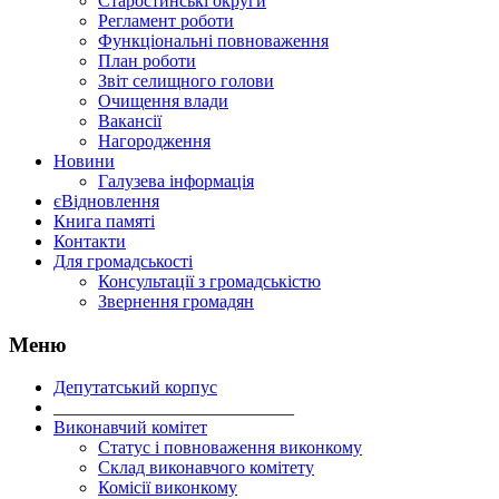
Старостинські округи
Регламент роботи
Функціональні повноваження
План роботи
Звіт селищного голови
Очищення влади
Вакансії
Нагородження
Новини
Галузева інформація
єВідновлення
Книга памяті
Контакти
Для громадськості
Консультації з громадськістю
Звернення громадян
Меню
Депутатський корпус
___________________________
Виконавчий комітет
Статус і повноваження виконкому
Склад виконавчого комітету
Комісії виконкому