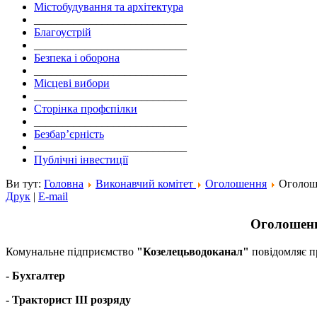
Містобудування та архітектура
___________________________
Благоустрій
___________________________
Безпека і оборона
___________________________
Місцеві вибори
___________________________
Сторінка профспілки
___________________________
Безбар’єрність
___________________________
Публічні інвестиції
Ви тут:
Головна
Виконавчий комітет
Оголошення
Оголоше
Друк
|
E-mail
Оголошенн
Комунальне підприємство
"Козелецьводоканал"
повідомляє п
- Бухгалтер
- Тракторист ІІІ розряду