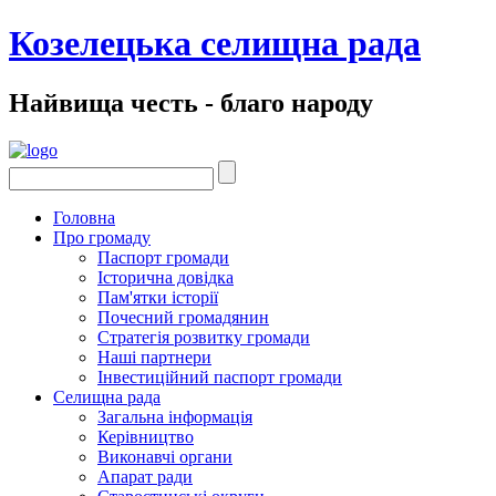
Козелецька селищна рада
Найвища честь - благо народу
Головна
Про громаду
Паспорт громади
Історична довідка
Пам'ятки історії
Почесний громадянин
Стратегія розвитку громади
Наші партнери
Інвестиційний паспорт громади
Селищна рада
Загальна інформація
Керівництво
Виконавчі органи
Апарат ради