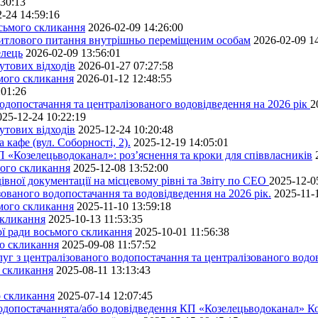
:30:13
-24 14:59:16
осьмого скликання
2026-02-09 14:26:00
житлового питання внутрішньо переміщеним особам
2026-02-09 1
елець
2026-02-09 13:56:01
утових відходів
2026-01-27 07:27:58
ьмого скликання
2026-01-12 12:48:55
:01:26
одопостачання та централізованого водовідведення на 2026 рік
2
025-12-24 10:22:19
утових відходів
2025-12-24 10:20:48
кафе (вул. Соборності, 2).
2025-12-19 14:05:01
 «Козелецьводоканал»: роз’яснення та кроки для співвласників
мого скликання
2025-12-08 13:52:00
івної документації на місцевому рівні та Звіту по СЕО
2025-12-0
ованого водопостачання та водовідведення на 2026 рік.
2025-11-
ьмого скликання
2025-11-10 13:59:18
скликання
2025-10-13 11:53:35
ної ради восьмого скликання
2025-10-01 11:56:38
го скликання
2025-09-08 11:57:52
уг з централізованого водопостачання та централізованого водов
о скликання
2025-08-11 13:13:43
о скликання
2025-07-14 12:07:45
водопостачаннята/або водовідведення КП «Козелецьводоканал» Ко