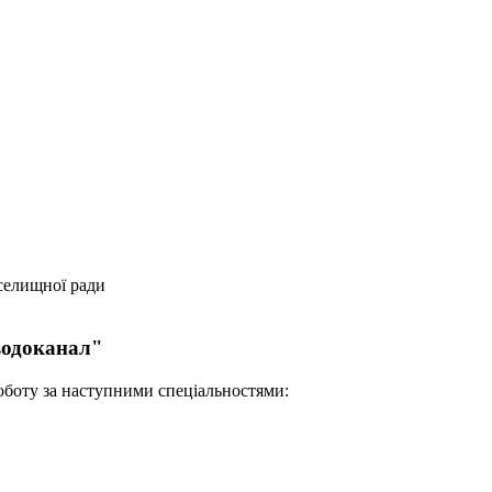
селищної ради
водоканал"
оботу за наступними спеціальностями: