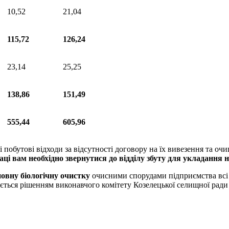
10,52
21,04
115,72
126,24
23,14
25,25
138,86
151,49
555,44
605,96
 побутові відходи за відсутності договору на їх вивезення та о
аці вам необхідно звернутися до відділу
збуту
для укладання
н
повну біологічну очистку
очисними спорудами підприємства всі к
ується рішенням виконавчого комітету Козелецької селищної рад