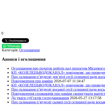
0
Whatsapp
Категорія:
Оголошення
Анонси і оголошення
Оголошення про початок роботи над проєктом Місцевого 
КП «КОЗЕЛЕЦЬВОДОКАНАЛ» повідомляє, що проведено пер
Про скликання п’ятдесят дев’ятої сесії селищної ради во
Повідомлення про наміри
2026-07-07 11:34:47
КП «КОЗЕЛЕЦЬВОДОКАНАЛ» повідомляє, що проведено пер
Про скликання п’ятдесят восьмої сесії селищної ради вос
Повідомлення споживачів про наміри скоригувати вартіст
До уваги суб’єктів господарювання
2026-05-27 13:17:58
Про скликання п’ятдесят сьомої сесії селищної ради вось