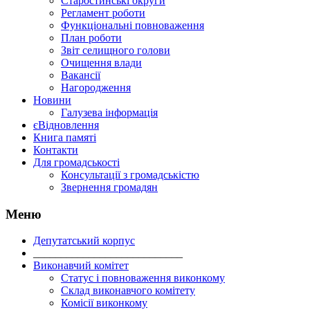
Старостинські округи
Регламент роботи
Функціональні повноваження
План роботи
Звіт селищного голови
Очищення влади
Вакансії
Нагородження
Новини
Галузева інформація
єВідновлення
Книга памяті
Контакти
Для громадськості
Консультації з громадськістю
Звернення громадян
Меню
Депутатський корпус
___________________________
Виконавчий комітет
Статус і повноваження виконкому
Склад виконавчого комітету
Комісії виконкому