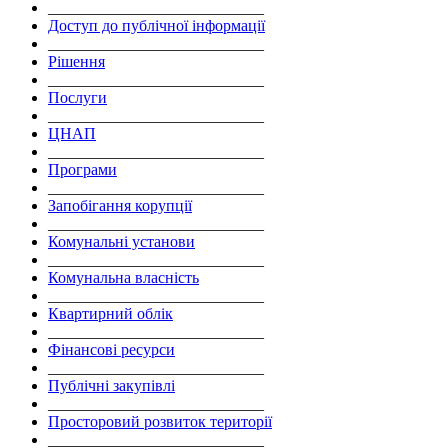
___________________________
Доступ до публічної інформації
___________________________
Рішення
___________________________
Послуги
___________________________
ЦНАП
___________________________
Програми
___________________________
Запобігання корупції
___________________________
Комунальні установи
___________________________
Комунальна власність
___________________________
Квартирний облік
___________________________
Фінансові ресурси
___________________________
Публічні закупівлі
___________________________
Просторовий розвиток території
___________________________