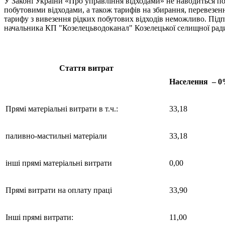
У Законі України «Про управління відходами» не наводиться п
побутовими відходами, а також тарифів на збирання, перевезе
тарифу з вивезення рідких побутових відходів неможливо. Під
начальника КП "Козелецьводоканал" Козелецької селищної ради 
Стаття витрат
Населення – 
Прямі матеріальні витрати в т.ч.:
33,18
паливно-мастильні матеріали
33,18
інші прямі матеріальні витрати
0,00
Прямі витрати на оплату праці
33,90
Інші прямі витрати:
11,00