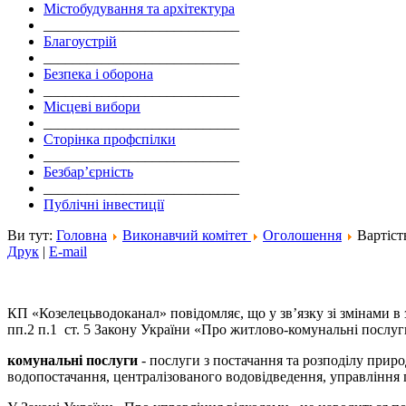
Містобудування та архітектура
___________________________
Благоустрій
___________________________
Безпека і оборона
___________________________
Місцеві вибори
___________________________
Сторінка профспілки
___________________________
Безбар’єрність
___________________________
Публічні інвестиції
Ви тут:
Головна
Виконавчий комітет
Оголошення
Вартіст
Друк
|
E-mail
КП «Козелецьводоканал» повідомляє, що у зв’язку зі змінами в 
пп.2 п.1 ст. 5 Закону України «Про житлово-комунальні послу
комунальні послуги
- послуги з постачання та розподілу природ
водопостачання, централізованого водовідведення, управління