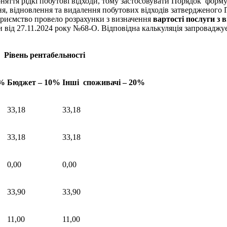
оняття рідкі побутові відходи, тому застосовувати Порядок фор
ння, відновлення та видалення побутових відходів затвердженог
приємство провело розрахунки з визначення
вартості послуги з 
від 27.11.2024 року №68-О. Відповідна калькуляція запроваджуєт
Рівень рентабельності
0%
Бюджет – 10%
Інші споживачі – 20%
33,18
33,18
33,18
33,18
0,00
0,00
33,90
33,90
11,00
11,00