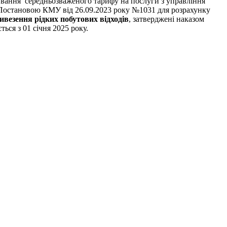
мування середньозваженого тарифу на послуги з управління
о Постановою КМУ від 26.09.2023 року №1031 для розрахунку
виве
зення рідких побутових відходів
, затверджені наказом
ься з 01 січня 2025 року.