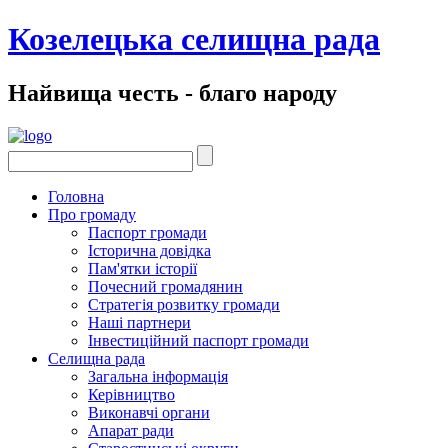
Козелецька селищна рада
Найвища честь - благо народу
Головна
Про громаду
Паспорт громади
Історична довідка
Пам'ятки історії
Почесний громадянин
Стратегія розвитку громади
Наші партнери
Інвестиційний паспорт громади
Селищна рада
Загальна інформація
Керівництво
Виконавчі органи
Апарат ради