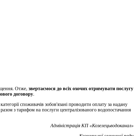
чищення. Отже,
звертаємося до всіх охочих
отримувати послугу
ового договору
.
атегорії споживачів зобов'язані проводити оплату за надану
и разом з тарифом на послуги централізованого водопостачання
Адміністрація КП «Козелецьводоканал»
Козелецької селищної ради