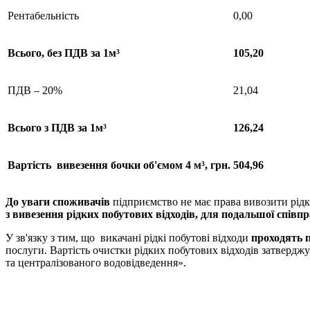
Рентабельність
0,00
Всього
, без ПДВ за 1м³
105,20
ПДВ – 20%
21,04
Всього
з
ПДВ за 1м³
126,24
Вартість
вивезення
бочки
об'ємом
4 м³
, грн.
504,96
До уваги споживачів
підприємство не має права вивозити рідкі
з вивезення рідких побутових відходів, для подальшої співпр
У зв'язку з тим, що викачані рідкі побутові відходи
проходять
послуги. Вартість очистки рідких побутових відходів затвердж
та централізованого водовідведення».