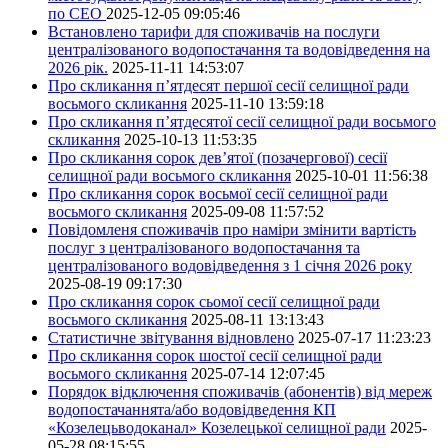
по СЕО
2025-12-05 09:05:46
Встановлено тарифи для споживачів на послуги
централізованого водопостачання та водовідведення на
2026 рік.
2025-11-11 14:53:07
Про скликання п’ятдесят першої сесії селищної ради
восьмого скликання
2025-11-10 13:59:18
Про скликання п’ятдесятої сесії селищної ради восьмого
скликання
2025-10-13 11:53:35
Про скликання сорок дев’ятої (позачергової) сесії
селищної ради восьмого скликання
2025-10-01 11:56:38
Про скликання сорок восьмої сесії селищної ради
восьмого скликання
2025-09-08 11:57:52
Повідомленя споживачів про наміри змінити вартість
послуг з централізованого водопостачання та
централізованого водовідведення з 1 січня 2026 року
2025-08-19 09:17:30
Про скликання сорок сьомої сесії селищної ради
восьмого скликання
2025-08-11 13:13:43
Статистичне звітування відновлено
2025-07-17 11:23:23
Про скликання сорок шостої сесії селищної ради
восьмого скликання
2025-07-14 12:07:45
Порядок відключення споживачів (абонентів) від мереж
водопостачаннята/або водовідведення КП
«Козелецьводоканал» Козелецької селищної ради
2025-
05-28 08:15:55