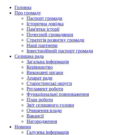
Головна
Про громаду
Паспорт громади
Історична довідка
Пам'ятки історії
Почесний громадянин
Стратегія розвитку громади
Наші партнери
Інвестиційний паспорт громади
Селищна рада
Загальна інформація
Керівництво
Виконавчі органи
Апарат ради
Старостинські округи
Регламент роботи
Функціональні повноваження
План роботи
Звіт селищного голови
Очищення влади
Вакансії
Нагородження
Новини
Галузева інформація