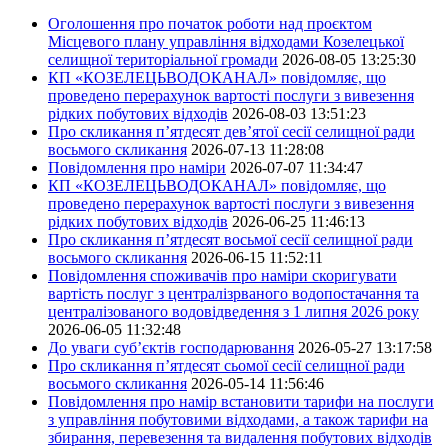
Оголошення про початок роботи над проєктом
Місцевого плану управління відходами Козелецької
селищної територіальної громади
2026-08-05 13:25:30
КП «КОЗЕЛЕЦЬВОДОКАНАЛ» повідомляє, що
проведено перерахунок вартості послуги з вивезення
рідких побутових відходів
2026-08-03 13:51:23
Про скликання п’ятдесят дев’ятої сесії селищної ради
восьмого скликання
2026-07-13 11:28:08
Повідомлення про наміри
2026-07-07 11:34:47
КП «КОЗЕЛЕЦЬВОДОКАНАЛ» повідомляє, що
проведено перерахунок вартості послуги з вивезення
рідких побутових відходів
2026-06-25 11:46:13
Про скликання п’ятдесят восьмої сесії селищної ради
восьмого скликання
2026-06-15 11:52:11
Повідомлення споживачів про наміри скоригувати
вартість послуг з централізрваного водопостачання та
централізованого водовідведення з 1 липня 2026 року
2026-06-05 11:32:48
До уваги суб’єктів господарювання
2026-05-27 13:17:58
Про скликання п’ятдесят сьомої сесії селищної ради
восьмого скликання
2026-05-14 11:56:46
Повідомлення про намір встановити тарифи на послуги
з управління побутовими відходами, а також тарифи на
збирання, перевезення та видалення побутових відходів