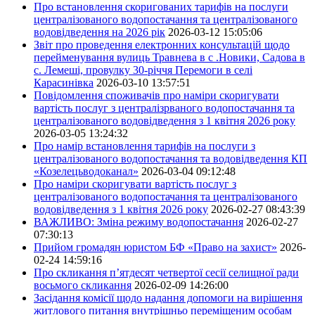
Про встановлення скоригованих тарифів на послуги
централізованого водопостачання та централізованого
водовідведення на 2026 рік
2026-03-12 15:05:06
Звіт про проведення електронних консультацій щодо
перейменування вулиць Травнева в с .Новики, Садова в
с. Лемеші, провулку 30-річчя Перемоги в селі
Карасинівка
2026-03-10 13:57:51
Повідомлення споживачів про наміри скоригувати
вартість послуг з централізрваного водопостачання та
централізованого водовідведення з 1 квітня 2026 року
2026-03-05 13:24:32
Про намір встановлення тарифів на послуги з
централізованого водопостачання та водовідведення КП
«Козелецьводоканал»
2026-03-04 09:12:48
Про наміри скоригувати вартість послуг з
централізованого водопостачання та централізованого
водовідведення з 1 квітня 2026 року
2026-02-27 08:43:39
ВАЖЛИВО: Зміна режиму водопостачання
2026-02-27
07:30:13
Прийом громадян юристом БФ «Право на захист»
2026-
02-24 14:59:16
Про скликання п’ятдесят четвертої сесії селищної ради
восьмого скликання
2026-02-09 14:26:00
Засідання комісії щодо надання допомоги на вирішення
житлового питання внутрішньо переміщеним особам