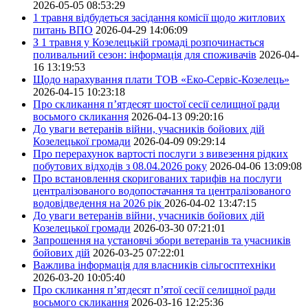
2026-05-05 08:53:29
1 травня відбудеться засідання комісії щодо житлових
питань ВПО
2026-04-29 14:06:09
З 1 травня у Козелецькій громаді розпочинається
поливальний сезон: інформація для споживачів
2026-04-
16 13:19:53
Щодо нарахування плати ТОВ «Еко-Сервіс-Козелець»
2026-04-15 10:23:18
Про скликання п’ятдесят шостої сесії селищної ради
восьмого скликання
2026-04-13 09:20:16
До уваги ветеранів війни, учасників бойових дій
Козелецької громади
2026-04-09 09:29:14
Про перерахунок вартості послуги з вивезення рідких
побутових відходів з 08.04.2026 року
2026-04-06 13:09:08
Про встановлення скоригованих тарифів на послуги
централізованого водопостачання та централізованого
водовідведення на 2026 рік
2026-04-02 13:47:15
До уваги ветеранів війни, учасників бойових дій
Козелецької громади
2026-03-30 07:21:01
Запрошення на установчі збори ветеранів та учасників
бойових дій
2026-03-25 07:22:01
Важлива інформація для власників сільгосптехніки
2026-03-20 10:05:40
Про скликання п’ятдесят п’ятої сесії селищної ради
восьмого скликання
2026-03-16 12:25:36