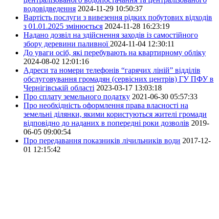
водовідведення
2024-11-29 10:50:37
Вартість послуги з вивезення рідких побутових відходів
з 01.01.2025 змінюється
2024-11-28 16:23:19
Надано дозвіл на здійснення заходів із самостійного
збору деревини паливної
2024-11-04 12:30:11
До уваги осіб, які перебувають на квартирному обліку
2024-08-02 12:01:16
Адреси та номери телефонів “гарячих ліній” відділів
обслуговування громадян (сервісних центрів) ГУ ПФУ в
Чернігівській області
2023-03-17 13:03:18
Про сплату земельного податку
2021-06-30 05:57:33
Про необхідність оформлення права власності на
земельні ділянки, якими користуються жителі громади
відповідно до наданих в попередні роки дозволів
2019-
06-05 09:00:54
Про передавання показників лічильників води
2017-12-
01 12:15:42