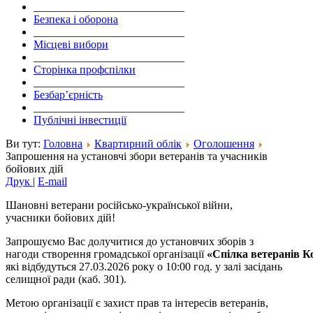
___________________________
Безпека і оборона
___________________________
Місцеві вибори
___________________________
Сторінка профспілки
___________________________
Безбар’єрність
___________________________
Публічні інвестиції
Ви тут:
Головна
Квартирний облік
Оголошення
Запрошення на установчі збори ветеранів та учасників
бойових дій
Друк
|
E-mail
Шановні ветерани російсько-української війни,
учасники бойових дій!
Запрошуємо Вас долучитися до установчих зборів з
нагоди створення громадської організації
«
Спілка
ветеранів
К
які відбудуться 27.03.2026 року о 10:00 год. у залі засідань
селищної ради (каб. 301).
Метою організації є захист прав та інтересів ветеранів,