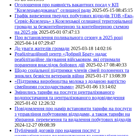
Оголошення про наявність вакантних посад у КП
"Козелецьводоканал" селищної ради
2025-05-15 08:45:15
Графік вивезення твердих побутових відходів ТОВ «Еко-
Сервіс-Козелець» з Козелецької селищної територіальної
громади за безконтейнерною та контейнерною схемою
на 2025 рік
2025-05-01 07:47:13
Про встановлення поливального сезону в 2025 році
2025-04-14 07:29:47
До уваги жителів громади
2025-03-18 14:02:16
Реабілітаційний центр «Добрий Брат» надає
реабілітаційне лікування військовим, які отримали
поранення внаслідок бойових дій
2025-02-17 08:40:33
Щодо соціальної підтримки членів сімей полонених та
зниклих безвісти ветеранів війни
2025-01-17 13:08:39
«Підтримка виробництва молока з доданою вартістю
сімейними господарствами»
2025-01-06 13:14:02
Змінились тарифи на послуги централізованого
водопостачання та централізованого водовідведення
2025-01-02 12:26:32
Повідомлення про намір встановити тарифи на послуги
з управління побутовими відходами, а також тарифи на
збирання, перевезення та видалення побутових відходів
2024-12-27 09:08:39
Публічний договір про надання послуг з
централізованого водопостачання та централізованого