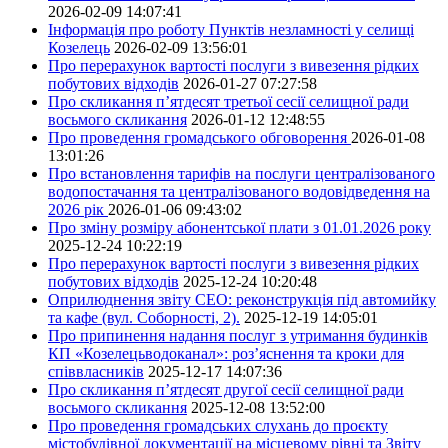
2026-02-09 14:07:41
Інформація про роботу Пунктів незламності у селищі
Козелець
2026-02-09 13:56:01
Про перерахунок вартості послуги з вивезення рідких
побутових відходів
2026-01-27 07:27:58
Про скликання п’ятдесят третьої сесії селищної ради
восьмого скликання
2026-01-12 12:48:55
Про проведення громадського обговорення
2026-01-08
13:01:26
Про встановлення тарифів на послуги централізованого
водопостачання та централізованого водовідведення на
2026 рік
2026-01-06 09:43:02
Про зміну розміру абонентської плати з 01.01.2026 року
2025-12-24 10:22:19
Про перерахунок вартості послуги з вивезення рідких
побутових відходів
2025-12-24 10:20:48
Оприлюднення звіту СЕО: реконструкція під автомийку
та кафе (вул. Соборності, 2).
2025-12-19 14:05:01
Про припинення надання послуг з утримання будинків
КП «Козелецьводоканал»: роз’яснення та кроки для
співвласників
2025-12-17 14:07:36
Про скликання п’ятдесят другої сесії селищної ради
восьмого скликання
2025-12-08 13:52:00
Про проведення громадських слухань до проєкту
містобудівної документації на місцевому рівні та Звіту