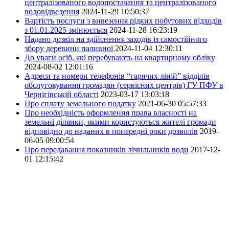
централізованого водопостачання та централізованого
водовідведення
2024-11-29 10:50:37
Вартість послуги з вивезення рідких побутових відходів
з 01.01.2025 змінюється
2024-11-28 16:23:19
Надано дозвіл на здійснення заходів із самостійного
збору деревини паливної
2024-11-04 12:30:11
До уваги осіб, які перебувають на квартирному обліку
2024-08-02 12:01:16
Адреси та номери телефонів “гарячих ліній” відділів
обслуговування громадян (сервісних центрів) ГУ ПФУ в
Чернігівській області
2023-03-17 13:03:18
Про сплату земельного податку
2021-06-30 05:57:33
Про необхідність оформлення права власності на
земельні ділянки, якими користуються жителі громади
відповідно до наданих в попередні роки дозволів
2019-
06-05 09:00:54
Про передавання показників лічильників води
2017-12-
01 12:15:42