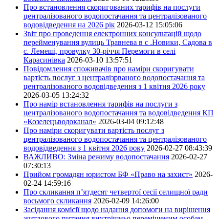
Про встановлення скоригованих тарифів на послуги
централізованого водопостачання та централізованого
водовідведення на 2026 рік
2026-03-12 15:05:06
Звіт про проведення електронних консультацій щодо
перейменування вулиць Травнева в с .Новики, Садова в
с. Лемеші, провулку 30-річчя Перемоги в селі
Карасинівка
2026-03-10 13:57:51
Повідомлення споживачів про наміри скоригувати
вартість послуг з централізрваного водопостачання та
централізованого водовідведення з 1 квітня 2026 року
2026-03-05 13:24:32
Про намір встановлення тарифів на послуги з
централізованого водопостачання та водовідведення КП
«Козелецьводоканал»
2026-03-04 09:12:48
Про наміри скоригувати вартість послуг з
централізованого водопостачання та централізованого
водовідведення з 1 квітня 2026 року
2026-02-27 08:43:39
ВАЖЛИВО: Зміна режиму водопостачання
2026-02-27
07:30:13
Прийом громадян юристом БФ «Право на захист»
2026-
02-24 14:59:16
Про скликання п’ятдесят четвертої сесії селищної ради
восьмого скликання
2026-02-09 14:26:00
Засідання комісії щодо надання допомоги на вирішення
житлового питання внутрішньо переміщеним особам