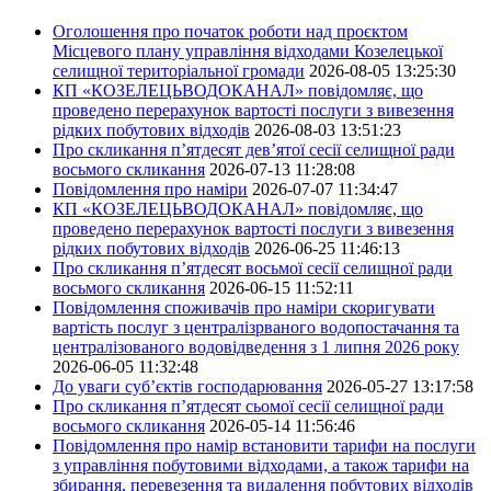
Оголошення про початок роботи над проєктом
Місцевого плану управління відходами Козелецької
селищної територіальної громади
2026-08-05 13:25:30
КП «КОЗЕЛЕЦЬВОДОКАНАЛ» повідомляє, що
проведено перерахунок вартості послуги з вивезення
рідких побутових відходів
2026-08-03 13:51:23
Про скликання п’ятдесят дев’ятої сесії селищної ради
восьмого скликання
2026-07-13 11:28:08
Повідомлення про наміри
2026-07-07 11:34:47
КП «КОЗЕЛЕЦЬВОДОКАНАЛ» повідомляє, що
проведено перерахунок вартості послуги з вивезення
рідких побутових відходів
2026-06-25 11:46:13
Про скликання п’ятдесят восьмої сесії селищної ради
восьмого скликання
2026-06-15 11:52:11
Повідомлення споживачів про наміри скоригувати
вартість послуг з централізрваного водопостачання та
централізованого водовідведення з 1 липня 2026 року
2026-06-05 11:32:48
До уваги суб’єктів господарювання
2026-05-27 13:17:58
Про скликання п’ятдесят сьомої сесії селищної ради
восьмого скликання
2026-05-14 11:56:46
Повідомлення про намір встановити тарифи на послуги
з управління побутовими відходами, а також тарифи на
збирання, перевезення та видалення побутових відходів