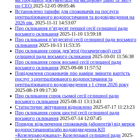
містобудівної документації на місцевому рівні та Звіту
по СЕО
2025-12-05 09:05:46
Встановлено тарифи для споживачів на послуги
централізованого водопостачання та водовідведення на
2026 рік.
2025-11-11 14:53:07
Про скликання п’ятдесят першої сесії селищної ради
восьмого скликання
2025-11-10 13:59:18
Про скликання п’ятдесятої сесії селищної ради восьмого
скликання
2025-10-13 11:53:35
Про скликання сорок дев’ятої (позачергової) сесії
селищної ради восьмого скликання
2025-10-01 11:56:38
Про скликання сорок восьмої сесії селищної ради
восьмого скликання
2025-09-08 11:57:52
Повідомленя споживачів про наміри змінити вартість
послуг з централізованого водопостачання та
централізованого водовідведення з 1 січня 2026 року
2025-08-19 09:17:30
Про скликання сорок сьомої сесії селищної ради
восьмого скликання
2025-08-11 13:13:43
Статистичне звітування відновлено
2025-07-17 11:23:23
Про скликання сорок шостої сесії селищної ради
восьмого скликання
2025-07-14 12:07:45
Порядок відключення споживачів (абонентів) від мереж
водопостачаннята/або водовідведення КП
«Козелецьводоканал» Козелецької селищної ради
2025-