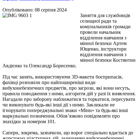
Опубліковано: 08 серпня 2024
Заняття для службовців
селищної ради та
комунальників громади
провели начальник
відділення навчання з
мінної безпеки Артем
Ющенко, інструктори
відділення навчання з
мінної безпеки Костянтин
Авдієнко та Олександр Борисенко.
Під час занять, використовуючи 3D-макети боєприпасів,
фахівці розповіли про найпоширеніші
види
вибухонебезпечних предметів, про загрози, які вони несуть,
правила поводження з ними, алгоритм дій у разі їх виявлення.
Нагадали про заборону наближатися та торкатися, пересувати
чи виконувати будь-які інші дії з ними. Закликали не
ігнорувати попереджувальні знаки «Міни» та будь-які інші
маркувальні позначення. Обов’язково повідомляти про
знахідки за номером 101.
Сапери, зокрема, зазначили, що ворог спеціально вдається до
жорстоких підступних дій, залишаючи вибухонебезпечні