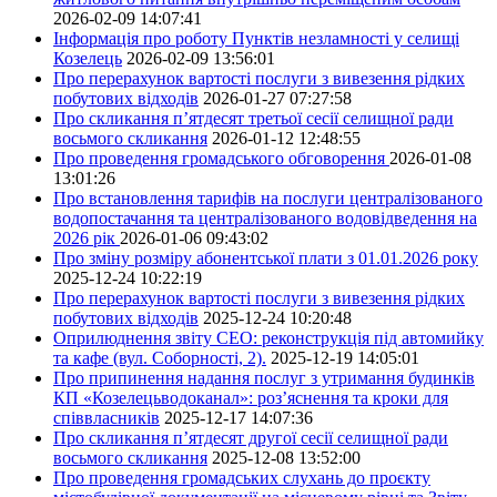
2026-02-09 14:07:41
Інформація про роботу Пунктів незламності у селищі
Козелець
2026-02-09 13:56:01
Про перерахунок вартості послуги з вивезення рідких
побутових відходів
2026-01-27 07:27:58
Про скликання п’ятдесят третьої сесії селищної ради
восьмого скликання
2026-01-12 12:48:55
Про проведення громадського обговорення
2026-01-08
13:01:26
Про встановлення тарифів на послуги централізованого
водопостачання та централізованого водовідведення на
2026 рік
2026-01-06 09:43:02
Про зміну розміру абонентської плати з 01.01.2026 року
2025-12-24 10:22:19
Про перерахунок вартості послуги з вивезення рідких
побутових відходів
2025-12-24 10:20:48
Оприлюднення звіту СЕО: реконструкція під автомийку
та кафе (вул. Соборності, 2).
2025-12-19 14:05:01
Про припинення надання послуг з утримання будинків
КП «Козелецьводоканал»: роз’яснення та кроки для
співвласників
2025-12-17 14:07:36
Про скликання п’ятдесят другої сесії селищної ради
восьмого скликання
2025-12-08 13:52:00
Про проведення громадських слухань до проєкту