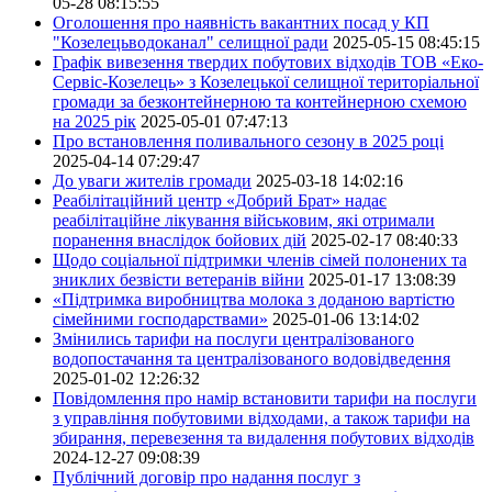
05-28 08:15:55
Оголошення про наявність вакантних посад у КП
"Козелецьводоканал" селищної ради
2025-05-15 08:45:15
Графік вивезення твердих побутових відходів ТОВ «Еко-
Сервіс-Козелець» з Козелецької селищної територіальної
громади за безконтейнерною та контейнерною схемою
на 2025 рік
2025-05-01 07:47:13
Про встановлення поливального сезону в 2025 році
2025-04-14 07:29:47
До уваги жителів громади
2025-03-18 14:02:16
Реабілітаційний центр «Добрий Брат» надає
реабілітаційне лікування військовим, які отримали
поранення внаслідок бойових дій
2025-02-17 08:40:33
Щодо соціальної підтримки членів сімей полонених та
зниклих безвісти ветеранів війни
2025-01-17 13:08:39
«Підтримка виробництва молока з доданою вартістю
сімейними господарствами»
2025-01-06 13:14:02
Змінились тарифи на послуги централізованого
водопостачання та централізованого водовідведення
2025-01-02 12:26:32
Повідомлення про намір встановити тарифи на послуги
з управління побутовими відходами, а також тарифи на
збирання, перевезення та видалення побутових відходів
2024-12-27 09:08:39
Публічний договір про надання послуг з