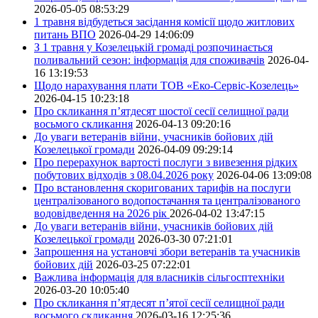
2026-05-05 08:53:29
1 травня відбудеться засідання комісії щодо житлових
питань ВПО
2026-04-29 14:06:09
З 1 травня у Козелецькій громаді розпочинається
поливальний сезон: інформація для споживачів
2026-04-
16 13:19:53
Щодо нарахування плати ТОВ «Еко-Сервіс-Козелець»
2026-04-15 10:23:18
Про скликання п’ятдесят шостої сесії селищної ради
восьмого скликання
2026-04-13 09:20:16
До уваги ветеранів війни, учасників бойових дій
Козелецької громади
2026-04-09 09:29:14
Про перерахунок вартості послуги з вивезення рідких
побутових відходів з 08.04.2026 року
2026-04-06 13:09:08
Про встановлення скоригованих тарифів на послуги
централізованого водопостачання та централізованого
водовідведення на 2026 рік
2026-04-02 13:47:15
До уваги ветеранів війни, учасників бойових дій
Козелецької громади
2026-03-30 07:21:01
Запрошення на установчі збори ветеранів та учасників
бойових дій
2026-03-25 07:22:01
Важлива інформація для власників сільгосптехніки
2026-03-20 10:05:40
Про скликання п’ятдесят п’ятої сесії селищної ради
восьмого скликання
2026-03-16 12:25:36