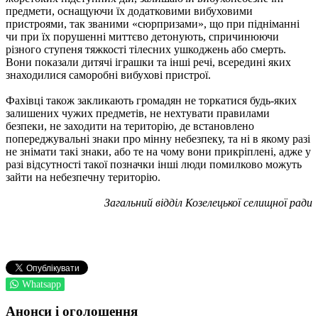
предмети, оснащуючи їх додатковими вибуховими
пристроями, так званими «сюрпризами», що при підніманні
чи при їх порушенні миттєво детонують, спричинюючи
різного ступеня тяжкості тілесних ушкоджень або смерть.
Вони показали дитячі іграшки та інші речі, всередині яких
знаходилися саморобні вибухові пристрої.
Фахівці також закликають громадян не торкатися будь-яких
залишених чужих предметів, не нехтувати правилами
безпеки, не заходити на територію, де встановлено
попереджувальні знаки про мінну небезпеку, та ні в якому разі
не знімати такі знаки, або те на чому вони прикріплені, адже у
разі відсутності такої позначки інші люди помилково можуть
зайти на небезпечну територію.
Загальний відділ Козелецької селищної ради
Whatsapp
Анонси і оголошення