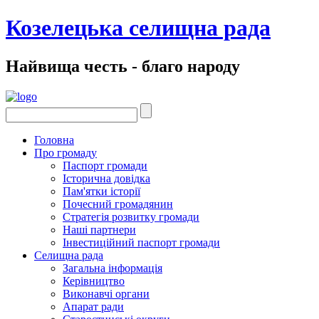
Козелецька селищна рада
Найвища честь - благо народу
Головна
Про громаду
Паспорт громади
Історична довідка
Пам'ятки історії
Почесний громадянин
Стратегія розвитку громади
Наші партнери
Інвестиційний паспорт громади
Селищна рада
Загальна інформація
Керівництво
Виконавчі органи
Апарат ради