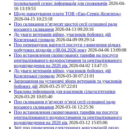
поливальний сезон: інформація для споживачів
2026-04-
16 13:19:53
Щодо нарахування плати ТОВ «Еко-Сервіс-Козелець»
2026-04-15 10:23:18
Про скликання п’ятдесят шостої сесії селищної ради
восьмого скликання
2026-04-13 09:20:16
До уваги ветеранів війни, учасників бойових дій
Козелецької громади
2026-04-09 09:29:14
Про перерахунок вартості послуги з вивезення рідких
побутових відходів з 08.04.2026 року
2026-04-06 13:09:08
Про встановлення скоригованих тарифів на послуги
централізованого водопостачання та централізованого
водовідведення на 2026 рік
2026-04-02 13:47:15
До уваги ветеранів війни, учасників бойових дій
Козелецької громади
2026-03-30 07:21:01
Запрошення на установчі збори ветеранів та учасників
бойових дій
2026-03-25 07:22:01
Важлива інформація для власників сільгосптехніки
2026-03-20 10:05:40
Про скликання п’ятдесят п’ятої сесії селищної ради
восьмого скликання
2026-03-16 12:25:36
Про встановлення скоригованих тарифів на послуги
централізованого водопостачання та централізованого
водовідведення на 2026 рік
2026-03-12 15:05:06
Звіт про проведення електронних консультацій щодо