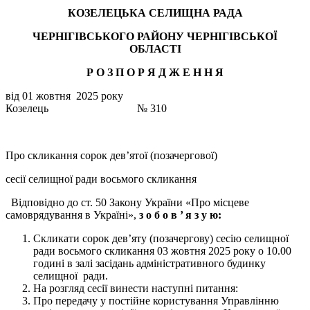
КОЗЕЛЕЦЬКА СЕЛИЩНА РАДА
ЧЕРНІГІВСЬКОГО РАЙОНУ ЧЕРНІГІВСЬКОЇ
ОБЛАСТІ
Р О З П О Р Я Д Ж Е Н
Н
Я
від 01 жовтня 2025 року
Козелець № 310
Про скликання сорок дев’ятої (позачергової)
сесії селищної ради восьмого скликання
Відповідно до ст. 50 Закону України «Про місцеве
самоврядування в Україні»,
з о б о в ’
я з у ю:
Скликати сорок дев’яту (позачергову) сесію селищної
ради восьмого скликання 03 жовтня 2025 року о 10.00
годині в залі засідань адміністративного будинку
селищної ради.
На розгляд сесії винести наступні питання:
Про передачу у постійне користування Управлінню