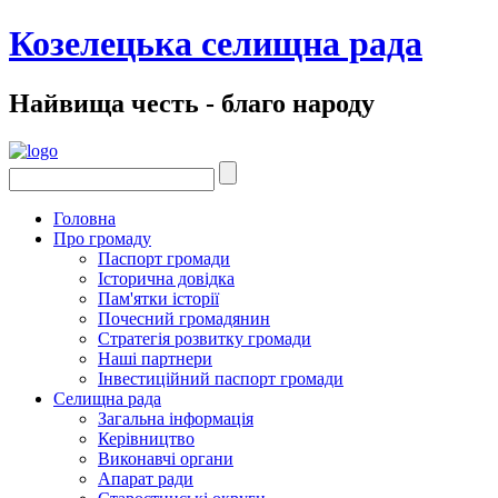
Козелецька селищна рада
Найвища честь - благо народу
Головна
Про громаду
Паспорт громади
Історична довідка
Пам'ятки історії
Почесний громадянин
Стратегія розвитку громади
Наші партнери
Інвестиційний паспорт громади
Селищна рада
Загальна інформація
Керівництво
Виконавчі органи
Апарат ради