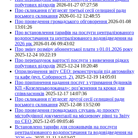
побутових відходів
2026-01-27 07:27:58
Про скликання п’ятдесят третьої сесії селищної ради
восьмого скликання
2026-01-12 12:48:55
Про проведення громадського обговорення
2026-01-08
13:01:26
Про встановлення тарифів на послуги централізованого
водопостачання та централізованого водовідведення на
2026 рік
2026-01-06 09:43:02
Про зміну розміру абонентської плати з 01.01.2026 року
2025-12-24 10:22:19
Про перерахунок вартості послуги з вивезення рідких
побутових відходів
2025-12-24 10:20:48
Оприлюднення звіту СЕО: реконструкція під автомийку
та кафе (вул. Соборності, 2).
2025-12-19 14:05:01
Про припинення надання послуг з утримання будинків
КП «Козелецьводоканал»: роз’яснення та кроки для
співвласників
2025-12-17 14:07:36
Про скликання п’ятдесят другої сесії селищної ради
восьмого скликання
2025-12-08 13:52:00
Про проведення громадських слухань до проєкту
містобудівної документації на місцевому рівні та Звіту
по СЕО
2025-12-05 09:05:46
Встановлено тарифи для споживачів на послуги
централізованого водопостачання та водовідведення на
2026 рік.
2025-11-11 14:53:07