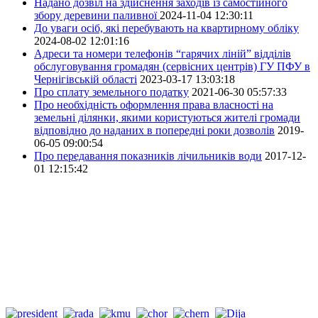
Надано дозвіл на здійснення заходів із самостійного
збору деревини паливної
2024-11-04 12:30:11
До уваги осіб, які перебувають на квартирному обліку
2024-08-02 12:01:16
Адреси та номери телефонів “гарячих ліній” відділів
обслуговування громадян (сервісних центрів) ГУ ПФУ в
Чернігівській області
2023-03-17 13:03:18
Про сплату земельного податку
2021-06-30 05:57:33
Про необхідність оформлення права власності на
земельні ділянки, якими користуються жителі громади
відповідно до наданих в попередні роки дозволів
2019-
06-05 09:00:54
Про передавання показників лічильників води
2017-12-
01 12:15:42