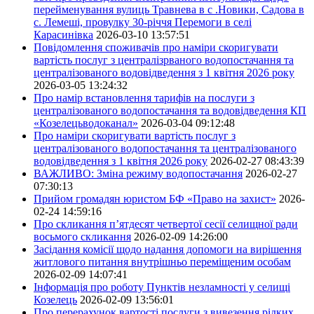
перейменування вулиць Травнева в с .Новики, Садова в
с. Лемеші, провулку 30-річчя Перемоги в селі
Карасинівка
2026-03-10 13:57:51
Повідомлення споживачів про наміри скоригувати
вартість послуг з централізрваного водопостачання та
централізованого водовідведення з 1 квітня 2026 року
2026-03-05 13:24:32
Про намір встановлення тарифів на послуги з
централізованого водопостачання та водовідведення КП
«Козелецьводоканал»
2026-03-04 09:12:48
Про наміри скоригувати вартість послуг з
централізованого водопостачання та централізованого
водовідведення з 1 квітня 2026 року
2026-02-27 08:43:39
ВАЖЛИВО: Зміна режиму водопостачання
2026-02-27
07:30:13
Прийом громадян юристом БФ «Право на захист»
2026-
02-24 14:59:16
Про скликання п’ятдесят четвертої сесії селищної ради
восьмого скликання
2026-02-09 14:26:00
Засідання комісії щодо надання допомоги на вирішення
житлового питання внутрішньо переміщеним особам
2026-02-09 14:07:41
Інформація про роботу Пунктів незламності у селищі
Козелець
2026-02-09 13:56:01
Про перерахунок вартості послуги з вивезення рідких