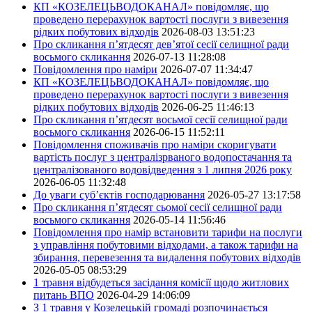
КП «КОЗЕЛЕЦЬВОДОКАНАЛ» повідомляє, що
проведено перерахунок вартості послуги з вивезення
рідких побутових відходів
2026-08-03 13:51:23
Про скликання п’ятдесят дев’ятої сесії селищної ради
восьмого скликання
2026-07-13 11:28:08
Повідомлення про наміри
2026-07-07 11:34:47
КП «КОЗЕЛЕЦЬВОДОКАНАЛ» повідомляє, що
проведено перерахунок вартості послуги з вивезення
рідких побутових відходів
2026-06-25 11:46:13
Про скликання п’ятдесят восьмої сесії селищної ради
восьмого скликання
2026-06-15 11:52:11
Повідомлення споживачів про наміри скоригувати
вартість послуг з централізрваного водопостачання та
централізованого водовідведення з 1 липня 2026 року
2026-06-05 11:32:48
До уваги суб’єктів господарювання
2026-05-27 13:17:58
Про скликання п’ятдесят сьомої сесії селищної ради
восьмого скликання
2026-05-14 11:56:46
Повідомлення про намір встановити тарифи на послуги
з управління побутовими відходами, а також тарифи на
збирання, перевезення та видалення побутових відходів
2026-05-05 08:53:29
1 травня відбудеться засідання комісії щодо житлових
питань ВПО
2026-04-29 14:06:09
З 1 травня у Козелецькій громаді розпочинається