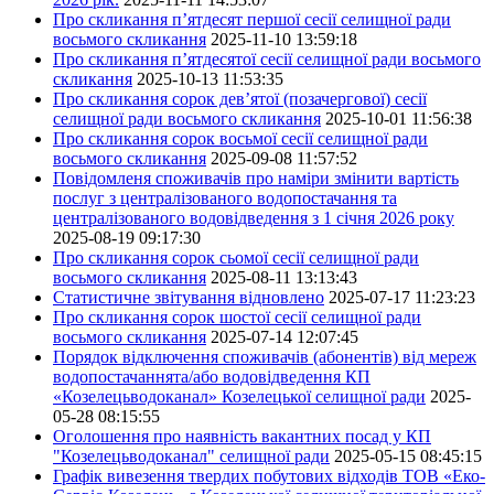
Про скликання п’ятдесят першої сесії селищної ради
восьмого скликання
2025-11-10 13:59:18
Про скликання п’ятдесятої сесії селищної ради восьмого
скликання
2025-10-13 11:53:35
Про скликання сорок дев’ятої (позачергової) сесії
селищної ради восьмого скликання
2025-10-01 11:56:38
Про скликання сорок восьмої сесії селищної ради
восьмого скликання
2025-09-08 11:57:52
Повідомленя споживачів про наміри змінити вартість
послуг з централізованого водопостачання та
централізованого водовідведення з 1 січня 2026 року
2025-08-19 09:17:30
Про скликання сорок сьомої сесії селищної ради
восьмого скликання
2025-08-11 13:13:43
Статистичне звітування відновлено
2025-07-17 11:23:23
Про скликання сорок шостої сесії селищної ради
восьмого скликання
2025-07-14 12:07:45
Порядок відключення споживачів (абонентів) від мереж
водопостачаннята/або водовідведення КП
«Козелецьводоканал» Козелецької селищної ради
2025-
05-28 08:15:55
Оголошення про наявність вакантних посад у КП
"Козелецьводоканал" селищної ради
2025-05-15 08:45:15
Графік вивезення твердих побутових відходів ТОВ «Еко-