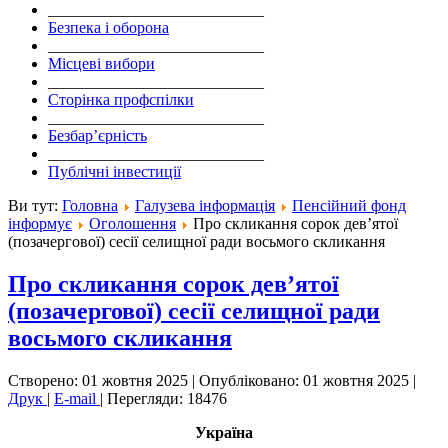
___________________________
Безпека і оборона
___________________________
Місцеві вибори
___________________________
Сторінка профспілки
___________________________
Безбар’єрність
___________________________
Публічні інвестиції
Ви тут:
Головна
Галузева інформація
Пенсійний фонд
інформує
Оголошення
Про скликання сорок дев’ятої
(позачергової) сесії селищної ради восьмого скликання
Про скликання сорок дев’ятої
(позачергової) сесії селищної ради
восьмого скликання
Створено: 01 жовтня 2025
|
Опубліковано: 01 жовтня 2025
|
Друк
|
E-mail
|
Перегляди: 18476
Україна