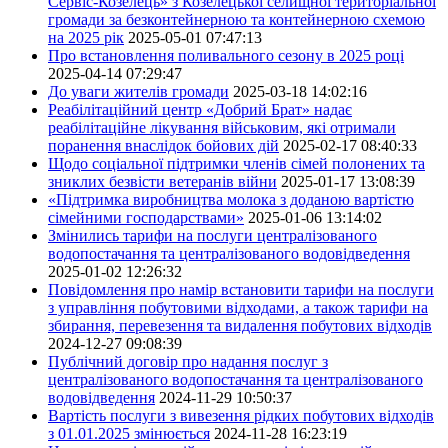
Сервіс-Козелець» з Козелецької селищної територіальної
громади за безконтейнерною та контейнерною схемою
на 2025 рік
2025-05-01 07:47:13
Про встановлення поливального сезону в 2025 році
2025-04-14 07:29:47
До уваги жителів громади
2025-03-18 14:02:16
Реабілітаційний центр «Добрий Брат» надає
реабілітаційне лікування військовим, які отримали
поранення внаслідок бойових дій
2025-02-17 08:40:33
Щодо соціальної підтримки членів сімей полонених та
зниклих безвісти ветеранів війни
2025-01-17 13:08:39
«Підтримка виробництва молока з доданою вартістю
сімейними господарствами»
2025-01-06 13:14:02
Змінились тарифи на послуги централізованого
водопостачання та централізованого водовідведення
2025-01-02 12:26:32
Повідомлення про намір встановити тарифи на послуги
з управління побутовими відходами, а також тарифи на
збирання, перевезення та видалення побутових відходів
2024-12-27 09:08:39
Публічний договір про надання послуг з
централізованого водопостачання та централізованого
водовідведення
2024-11-29 10:50:37
Вартість послуги з вивезення рідких побутових відходів
з 01.01.2025 змінюється
2024-11-28 16:23:19