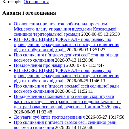
Категорія:
Оголошення
Анонси і оголошення
Оголошення про початок роботи над проєктом
Місцевого плану управління відходами Козелецької
селищної територіальної громади
2026-08-05 13:25:30
КП «КОЗЕЛЕЦЬВОДОКАНАЛ» повідомляє, що
проведено перерахунок вартості послуги з вивезення
рідких побутових відходів
2026-08-03 13:51:23
Про скликання п’ятдесят дев’ятої сесії селищної ради
восьмого скликання
2026-07-13 11:28:08
Повідомлення про наміри
2026-07-07 11:34:47
КП «КОЗЕЛЕЦЬВОДОКАНАЛ» повідомляє, що
проведено перерахунок вартості послуги з вивезення
рідких побутових відходів
2026-06-25 11:46:13
Про скликання п’ятдесят восьмої сесії селищної ради
восьмого скликання
2026-06-15 11:52:11
Повідомлення споживачів про наміри скоригувати
вартість послуг з централізрваного водопостачання та
централізованого водовідведення з 1 липня 2026 року
2026-06-05 11:32:48
До уваги суб’єктів господарювання
2026-05-27 13:17:58
Про скликання п’ятдесят сьомої сесії селищної ради
восьмого скликання
2026-05-14 11:56:46