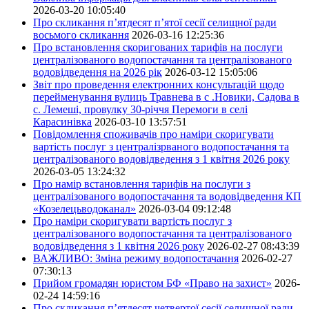
2026-03-20 10:05:40
Про скликання п’ятдесят п’ятої сесії селищної ради
восьмого скликання
2026-03-16 12:25:36
Про встановлення скоригованих тарифів на послуги
централізованого водопостачання та централізованого
водовідведення на 2026 рік
2026-03-12 15:05:06
Звіт про проведення електронних консультацій щодо
перейменування вулиць Травнева в с .Новики, Садова в
с. Лемеші, провулку 30-річчя Перемоги в селі
Карасинівка
2026-03-10 13:57:51
Повідомлення споживачів про наміри скоригувати
вартість послуг з централізрваного водопостачання та
централізованого водовідведення з 1 квітня 2026 року
2026-03-05 13:24:32
Про намір встановлення тарифів на послуги з
централізованого водопостачання та водовідведення КП
«Козелецьводоканал»
2026-03-04 09:12:48
Про наміри скоригувати вартість послуг з
централізованого водопостачання та централізованого
водовідведення з 1 квітня 2026 року
2026-02-27 08:43:39
ВАЖЛИВО: Зміна режиму водопостачання
2026-02-27
07:30:13
Прийом громадян юристом БФ «Право на захист»
2026-
02-24 14:59:16
Про скликання п’ятдесят четвертої сесії селищної ради