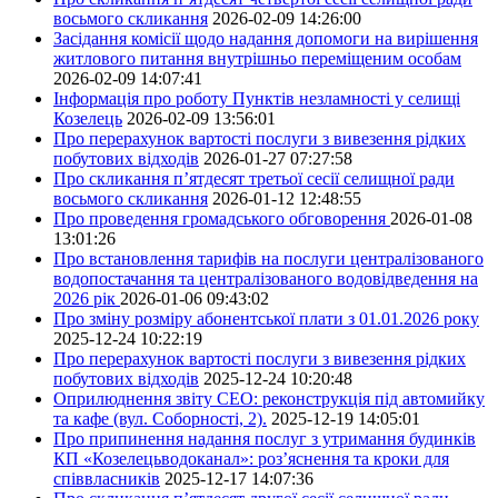
восьмого скликання
2026-02-09 14:26:00
Засідання комісії щодо надання допомоги на вирішення
житлового питання внутрішньо переміщеним особам
2026-02-09 14:07:41
Інформація про роботу Пунктів незламності у селищі
Козелець
2026-02-09 13:56:01
Про перерахунок вартості послуги з вивезення рідких
побутових відходів
2026-01-27 07:27:58
Про скликання п’ятдесят третьої сесії селищної ради
восьмого скликання
2026-01-12 12:48:55
Про проведення громадського обговорення
2026-01-08
13:01:26
Про встановлення тарифів на послуги централізованого
водопостачання та централізованого водовідведення на
2026 рік
2026-01-06 09:43:02
Про зміну розміру абонентської плати з 01.01.2026 року
2025-12-24 10:22:19
Про перерахунок вартості послуги з вивезення рідких
побутових відходів
2025-12-24 10:20:48
Оприлюднення звіту СЕО: реконструкція під автомийку
та кафе (вул. Соборності, 2).
2025-12-19 14:05:01
Про припинення надання послуг з утримання будинків
КП «Козелецьводоканал»: роз’яснення та кроки для
співвласників
2025-12-17 14:07:36