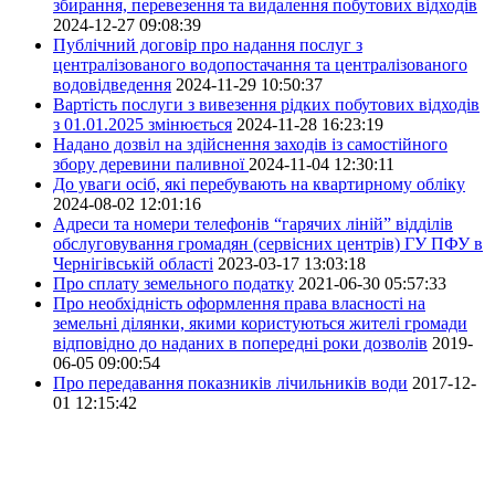
збирання, перевезення та видалення побутових відходів
2024-12-27 09:08:39
Публічний договір про надання послуг з
централізованого водопостачання та централізованого
водовідведення
2024-11-29 10:50:37
Вартість послуги з вивезення рідких побутових відходів
з 01.01.2025 змінюється
2024-11-28 16:23:19
Надано дозвіл на здійснення заходів із самостійного
збору деревини паливної
2024-11-04 12:30:11
До уваги осіб, які перебувають на квартирному обліку
2024-08-02 12:01:16
Адреси та номери телефонів “гарячих ліній” відділів
обслуговування громадян (сервісних центрів) ГУ ПФУ в
Чернігівській області
2023-03-17 13:03:18
Про сплату земельного податку
2021-06-30 05:57:33
Про необхідність оформлення права власності на
земельні ділянки, якими користуються жителі громади
відповідно до наданих в попередні роки дозволів
2019-
06-05 09:00:54
Про передавання показників лічильників води
2017-12-
01 12:15:42