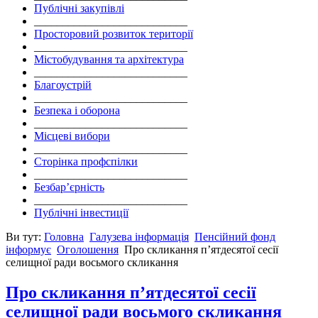
Публічні закупівлі
___________________________
Просторовий розвиток території
___________________________
Містобудування та архітектура
___________________________
Благоустрій
___________________________
Безпека і оборона
___________________________
Місцеві вибори
___________________________
Сторінка профспілки
___________________________
Безбар’єрність
___________________________
Публічні інвестиції
Ви тут:
Головна
Галузева інформація
Пенсійний фонд
інформує
Оголошення
Про скликання п’ятдесятої сесії
селищної ради восьмого скликання
Про скликання п’ятдесятої сесії
селищної ради восьмого скликання