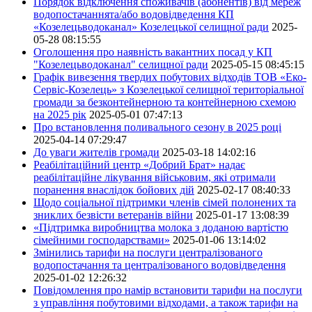
Порядок відключення споживачів (абонентів) від мереж
водопостачаннята/або водовідведення КП
«Козелецьводоканал» Козелецької селищної ради
2025-
05-28 08:15:55
Оголошення про наявність вакантних посад у КП
"Козелецьводоканал" селищної ради
2025-05-15 08:45:15
Графік вивезення твердих побутових відходів ТОВ «Еко-
Сервіс-Козелець» з Козелецької селищної територіальної
громади за безконтейнерною та контейнерною схемою
на 2025 рік
2025-05-01 07:47:13
Про встановлення поливального сезону в 2025 році
2025-04-14 07:29:47
До уваги жителів громади
2025-03-18 14:02:16
Реабілітаційний центр «Добрий Брат» надає
реабілітаційне лікування військовим, які отримали
поранення внаслідок бойових дій
2025-02-17 08:40:33
Щодо соціальної підтримки членів сімей полонених та
зниклих безвісти ветеранів війни
2025-01-17 13:08:39
«Підтримка виробництва молока з доданою вартістю
сімейними господарствами»
2025-01-06 13:14:02
Змінились тарифи на послуги централізованого
водопостачання та централізованого водовідведення
2025-01-02 12:26:32
Повідомлення про намір встановити тарифи на послуги
з управління побутовими відходами, а також тарифи на