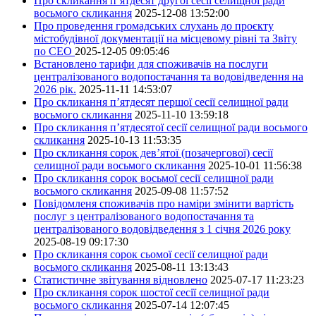
Про скликання п’ятдесят другої сесії селищної ради
восьмого скликання
2025-12-08 13:52:00
Про проведення громадських слухань до проєкту
містобудівної документації на місцевому рівні та Звіту
по СЕО
2025-12-05 09:05:46
Встановлено тарифи для споживачів на послуги
централізованого водопостачання та водовідведення на
2026 рік.
2025-11-11 14:53:07
Про скликання п’ятдесят першої сесії селищної ради
восьмого скликання
2025-11-10 13:59:18
Про скликання п’ятдесятої сесії селищної ради восьмого
скликання
2025-10-13 11:53:35
Про скликання сорок дев’ятої (позачергової) сесії
селищної ради восьмого скликання
2025-10-01 11:56:38
Про скликання сорок восьмої сесії селищної ради
восьмого скликання
2025-09-08 11:57:52
Повідомленя споживачів про наміри змінити вартість
послуг з централізованого водопостачання та
централізованого водовідведення з 1 січня 2026 року
2025-08-19 09:17:30
Про скликання сорок сьомої сесії селищної ради
восьмого скликання
2025-08-11 13:13:43
Статистичне звітування відновлено
2025-07-17 11:23:23
Про скликання сорок шостої сесії селищної ради
восьмого скликання
2025-07-14 12:07:45