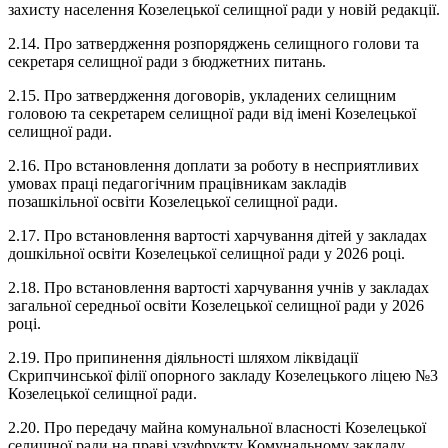
захисту населення Козелецької селищної ради у новій редакції.
2.14. Про затвердження розпоряджень селищного голови та
секретаря селищної ради з бюджетних питань.
2.15. Про затвердження договорів, укладених селищним
головою та секретарем селищної ради від імені Козелецької
селищної ради.
2.16. Про встановлення доплати за роботу в несприятливих
умовах праці педагогічним працівникам закладів
позашкільної освіти Козелецької селищної ради.
2.17. Про встановлення вартості харчування дітей у закладах
дошкільної освіти Козелецької селищної ради у 2026 році.
2.18. Про встановлення вартості харчування учнів у закладах
загальної середньої освіти Козелецької селищної ради у 2026
році.
2.19. Про припинення діяльності шляхом ліквідації
Скрипчинської філії опорного закладу Козелецького ліцею №3
Козелецької селищної ради.
2.20. Про передачу майна комунальної власності Козелецької
селищної ради на праві узуфрукту Комунальному закладу