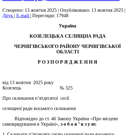
Створено: 13 жовтня 2025
|
Опубліковано: 13 жовтня 2025
|
Друк
|
E-mail
|
Перегляди: 17948
Україна
КОЗЕЛЕЦЬКА СЕЛИЩНА РАДА
ЧЕРНІГІВСЬКОГО РАЙОНУ ЧЕРНІГІВСЬКОЇ
ОБЛАСТІ
Р О З П О Р Я Д Ж Е Н Н Я
від 13 жовтня 2025 року
Козелець № 325
Про скликання п’ятдесятої сесії
селищної ради восьмого скликання
Відповідно до ст. 46 Закону України «Про місцеве
самоврядування в Україні»,
з о б о в ’ я з у ю:
1. Скликати п’ятдесяту сесію селищної ради восьмого