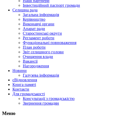
Наші партнери
Інвестиційний паспорт громади
Селищна рада
Загальна інформація
Керівництво
Виконавчі органи
Апарат ради
Старостинські округи
Регламент роботи
Функціональні повноваження
План роботи
Звіт селищного голови
Очищення влади
Вакансії
Нагородження
Новини
Галузева інформація
єВідновлення
Книга памяті
Контакти
Для громадськості
Консультації з громадськістю
Звернення громадян
Меню