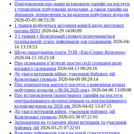
Повідомлення про намір встановити тарифи на послуги
з управління побутовими відходами, а також тарифи на
збирання, перевезення та видалення побутових відходів
2026-05-05 08:53:29
1 травня відбудеться засідання комісії щодо житлових
питань ВПО
2026-04-29 14:06:09
З 1 травня у Козелецькій громаді розпочинається
поливальний сезон: інформація для споживачів
2026-04-
16 13:19:53
Щодо нарахування плати ТОВ «Еко-Сервіс-Козелець»
2026-04-15 10:23:18
Про скликання п’ятдесят шостої сесії селищної ради
восьмого скликання
2026-04-13 09:20:16
До уваги ветеранів війни, учасників бойових дій
Козелецької громади
2026-04-09 09:29:14
Про перерахунок вартості послуги з вивезення рідких
побутових відходів з 08.04.2026 року
2026-04-06 13:09:08
Про встановлення скоригованих тарифів на послуги
централізованого водопостачання та централізованого
водовідведення на 2026 рік
2026-04-02 13:47:15
До уваги ветеранів війни, учасників бойових дій
Козелецької громади
2026-03-30 07:21:01
Запрошення на установчі збори ветеранів та учасників
бойових дій
2026-03-25 07:22:01
Важлива інформація для власників сільгосптехніки